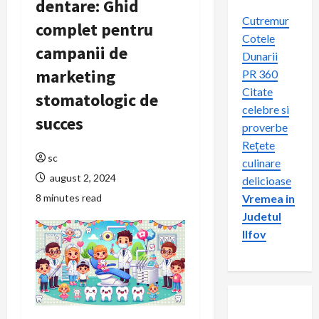
dentare: Ghid
Cutremur
complet pentru
Cotele
campanii de
Dunarii
marketing
PR 360
Citate
stomatologic de
celebre si
succes
proverbe
Rețete
sc
culinare
august 2, 2024
delicioase
8 minutes read
Vremea in
Judetul
Ilfov