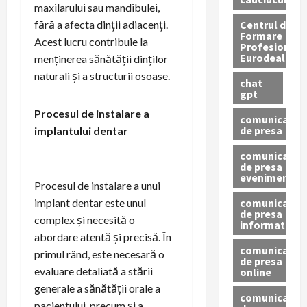
maxilarului sau mandibulei,
Centrul de
fără a afecta dinții adiacenți.
Formare
Acest lucru contribuie la
Profesionala
Eurodeal
menținerea sănătății dinților
naturali și a structurii osoase.
chat
gpt
Procesul de instalare a
comunicat
de presa
implantului dentar
comunicat
de presa
eveniment
Procesul de instalare a unui
comunicat
implant dentar este unul
de presa
complex și necesită o
informativ
abordare atentă și precisă. În
comunicat
primul rând, este necesară o
de presa
evaluare detaliată a stării
online
generale a sănătății orale a
comunicate
pacientului, precum și a