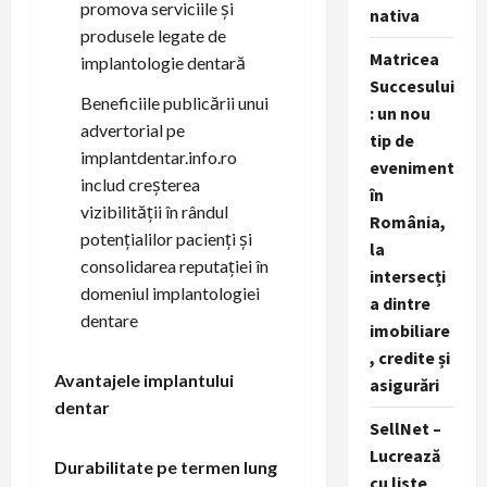
promova serviciile și
nativa
produsele legate de
Matricea
implantologie dentară
Succesului
Beneficiile publicării unui
: un nou
advertorial pe
tip de
implantdentar.info.ro
eveniment
includ creșterea
în
vizibilității în rândul
România,
potențialilor pacienți și
la
consolidarea reputației în
intersecți
domeniul implantologiei
a dintre
dentare
imobiliare
, credite și
Avantajele implantului
asigurări
dentar
SellNet –
Lucrează
Durabilitate pe termen lung
cu liste