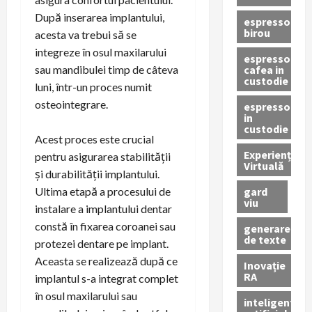
După inserarea implantului,
espressor
birou
acesta va trebui să se
integreze în osul maxilarului
espressor
cafea in
sau mandibulei timp de câteva
custodie
luni, într-un proces numit
osteointegrare.
espressor
in
custodie
Acest proces este crucial
Experiență
pentru asigurarea stabilității
Virtuală
și durabilității implantului.
gard
Ultima etapă a procesului de
viu
instalare a implantului dentar
constă în fixarea coroanei sau
generare
de texte
protezei dentare pe implant.
Aceasta se realizează după ce
Inovație
RA
implantul s-a integrat complet
în osul maxilarului sau
inteligenta