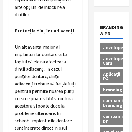
alte opțiuni de înlocuire a
dinților.
BRANDING
Protecția dinților adiacenți
& PR
Un alt avantaj major al
anvelope
implanturilor dentare este
anvelope
faptul că ele nu afectează
vara
dinții adiacenți. În cazul
Aplicații
punților dentare, dinții
RA
adiacenți trebuie să fie șlefuiți
branding
pentru a permite fixarea punții,
ceea ce poate slăbi structura
campanii
branding
acestora și poate duce la
probleme ulterioare. În
campanii
schimb, implanturile dentare
pr
sunt inserate direct în osul
cauciucuri