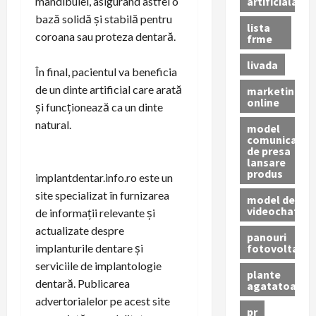
artificiala
mandibulei, asigurând astfel o
bază solidă și stabilă pentru
lista
coroana sau proteza dentară.
frme
livada
În final, pacientul va beneficia
de un dinte artificial care arată
marketing
online
și funcționează ca un dinte
natural.
model
comunicat
de presa
lansare
produs
implantdentar.info.ro este un
site specializat în furnizarea
model de
videochat
de informații relevante și
actualizate despre
panouri
fotovoltaice
implanturile dentare și
serviciile de implantologie
plante
dentară. Publicarea
agatatoare
advertorialelor pe acest site
pr