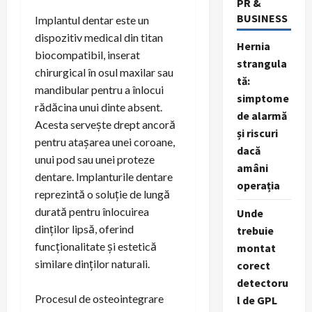
PR &
BUSINESS
Implantul dentar este un
dispozitiv medical din titan
Hernia
biocompatibil, inserat
strangula
chirurgical în osul maxilar sau
tă:
mandibular pentru a înlocui
simptome
rădăcina unui dinte absent.
de alarmă
Acesta servește drept ancoră
și riscuri
pentru atașarea unei coroane,
dacă
unui pod sau unei proteze
amâni
dentare. Implanturile dentare
operația
reprezintă o soluție de lungă
durată pentru înlocuirea
Unde
dinților lipsă, oferind
trebuie
funcționalitate și estetică
montat
similare dinților naturali.
corect
detectoru
Procesul de osteointegrare
l de GPL