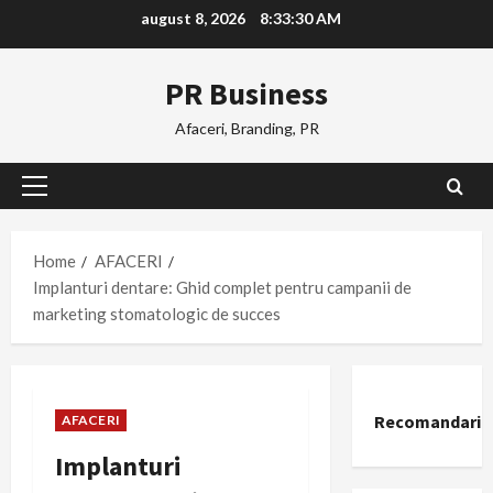
Skip
august 8, 2026
8:33:31 AM
to
content
PR Business
Afaceri, Branding, PR
Primary
Menu
Home
AFACERI
Implanturi dentare: Ghid complet pentru campanii de
marketing stomatologic de succes
Recomandari
AFACERI
Implanturi