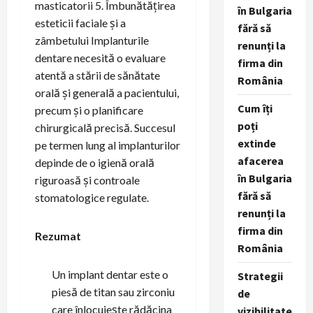
masticatorii 5. Îmbunătățirea
în Bulgaria
esteticii faciale și a
fără să
zâmbetului Implanturile
renunți la
dentare necesită o evaluare
firma din
atentă a stării de sănătate
România
orală și generală a pacientului,
Cum îți
precum și o planificare
poți
chirurgicală precisă. Succesul
extinde
pe termen lung al implanturilor
afacerea
depinde de o igienă orală
în Bulgaria
riguroasă și controale
fără să
stomatologice regulate.
renunți la
firma din
Rezumat
România
Un implant dentar este o
Strategii
piesă de titan sau zirconiu
de
care înlocuiește rădăcina
vizibilitate