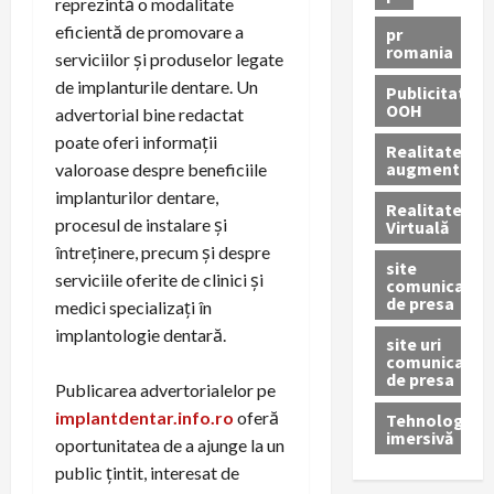
reprezintă o modalitate
eficientă de promovare a
pr
romania
serviciilor și produselor legate
de implanturile dentare. Un
Publicitate
OOH
advertorial bine redactat
poate oferi informații
Realitatea
augmentată
valoroase despre beneficiile
implanturilor dentare,
Realitatea
procesul de instalare și
Virtuală
întreținere, precum și despre
site
serviciile oferite de clinici și
comunicate
de presa
medici specializați în
implantologie dentară.
site uri
comunicate
de presa
Publicarea advertorialelor pe
implantdentar.info.ro
oferă
Tehnologie
imersivă
oportunitatea de a ajunge la un
public țintit, interesat de