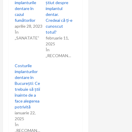
implanturile
știut despre
dentare în
implantul
cazul
dentar.
fumătorilor
Credeai că ți-e
aprilie 28, 2023
cunoscut
În
totul?
„SANATATE”
februarie 11,
2025
În
„RECOMANDARI”
Costurile
implanturilor
dentare în
București: Ce
trebuie să știi
înainte de a
face alegerea
potrivită
ianuarie 22,
2025
În
„RECOMANDARI”