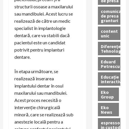
de presa
structurii osoase a maxilarului
comunicate
sau mandibulei. Acest lucru se
de presa
granturi
realizează de către un medic
specialist în implantologie
content
dentară, care va stabili dacă
unic
pacientul este un candidat
Diferențe
potrivit pentru implanturi
Tehnologice
dentare.
Eduard
Petrescu
În etapa următoare, se
Educație
realizează inserarea
interactivă
implantului dentar în osul
Eko
maxilarului sau mandibulei.
Group
Acest proces necesită o
Eko
intervenție chirurgicală
News
minoră, care se realizează sub
anestezie locală pentru a
espressoare
in custodie
asigura confortul pacientului.