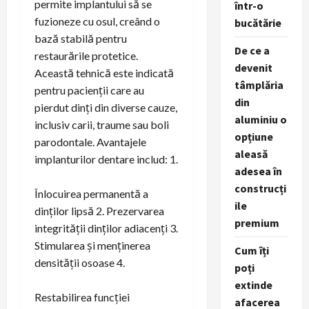
permite implantului să se
într-o
fuzioneze cu osul, creând o
bucătărie
bază stabilă pentru
De ce a
restaurările protetice.
devenit
Această tehnică este indicată
tâmplăria
pentru pacienții care au
din
pierdut dinți din diverse cauze,
aluminiu o
inclusiv carii, traume sau boli
opțiune
parodontale. Avantajele
aleasă
implanturilor dentare includ: 1.
adesea în
construcți
Înlocuirea permanentă a
ile
dinților lipsă 2. Prezervarea
premium
integrității dinților adiacenți 3.
Stimularea și menținerea
Cum îți
densității osoase 4.
poți
extinde
Restabilirea funcției
afacerea