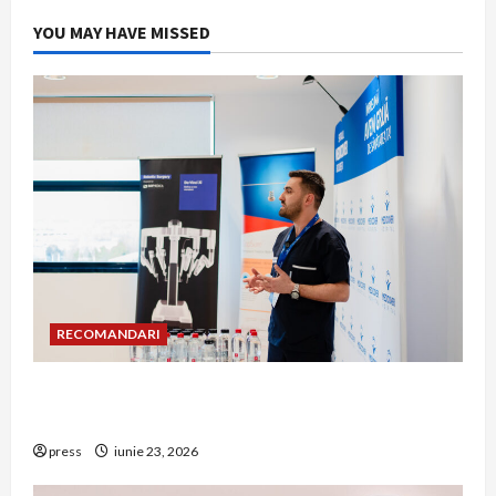
YOU MAY HAVE MISSED
RECOMANDARI
Hernia strangulată: simptome de alarmă și
riscuri dacă amâni operația
press
iunie 23, 2026