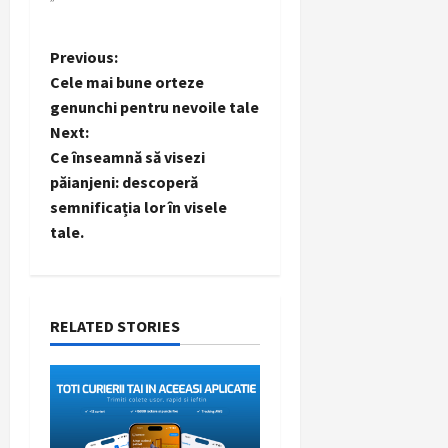
P
Previous:
Cele mai bune orteze
o
genunchi pentru nevoile tale
Next:
s
Ce înseamnă să visezi
t
păianjeni: descoperă
semnificația lor în visele
n
tale.
a
v
RELATED STORIES
i
g
a