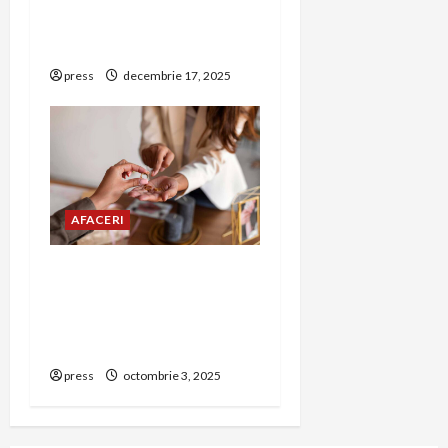
festive pentru
petrecerea de Revelion
press
decembrie 17, 2025
AFACERI
Amanet Brașov – Ghid
complet despre serviciile
de amanet aur, bijuterii și
bunuri de valoare
press
octombrie 3, 2025