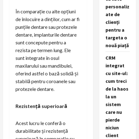
personaliz
În comparație cu alte opțiuni
ate de
de înlocuire a dinților, cum ar fi
clienți
punțile dentare sau protezele
pentru a
dentare, implanturile dentare
targeta o
sunt concepute pentru a
nouă piață
rezista pe termen lung. Ele
CRM
sunt integrate în osul
integrat
maxilarului sau mandibulei,
cu site-ul:
oferind astfel o bază solidă și
cum treci
stabilă pentru coroanele sau
de la haos
protezele dentare.
la un
sistem
Rezistență superioară
care nu
pierde
Acest lucru le conferă o
niciun
durabilitate și rezistență
client
superioară în comparație cu