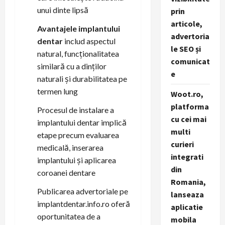
unui dinte lipsă
prin
articole,
Avantajele implantului
advertoria
dentar
includ aspectul
le SEO și
natural, funcționalitatea
comunicat
similară cu a dinților
e
naturali și durabilitatea pe
termen lung
Woot.ro,
platforma
Procesul de instalare a
cu cei mai
implantului dentar implică
multi
etape precum evaluarea
curieri
medicală, inserarea
integrati
implantului și aplicarea
din
coroanei dentare
Romania,
Publicarea advertoriale pe
lanseaza
implantdentar.info.ro oferă
aplicatie
oportunitatea de a
mobila