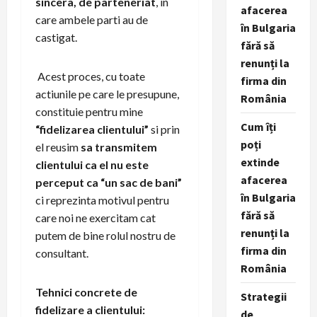
sincera, de parteneriat
, in
afacerea
care ambele parti au de
în Bulgaria
castigat.
fără să
renunți la
Acest proces, cu toate
firma din
actiunile pe care le presupune,
România
constituie pentru mine
Cum îți
“fidelizarea clientului”
si prin
poți
el reusim
sa transmitem
extinde
clientului ca el nu este
afacerea
perceput ca “un sac de bani”
în Bulgaria
ci reprezinta motivul pentru
fără să
care noi ne exercitam cat
renunți la
putem de bine rolul nostru de
firma din
consultant.
România
Tehnici concrete de
Strategii
fidelizare a clientului:
de