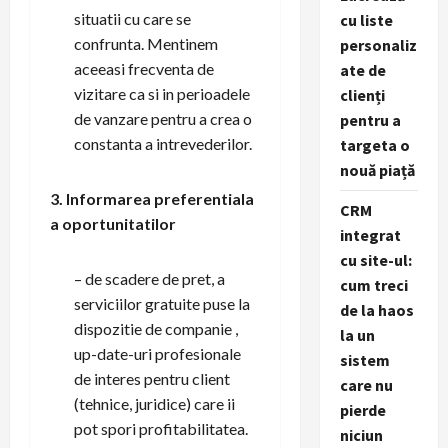
situatii cu care se
cu liste
confrunta. Mentinem
personaliz
aceeasi frecventa de
ate de
vizitare ca si in perioadele
clienți
de vanzare pentru a crea o
pentru a
constanta a intrevederilor.
targeta o
nouă piață
3. Informarea preferentiala
CRM
a oportunitatilor
integrat
cu site-ul:
– de scadere de pret, a
cum treci
serviciilor gratuite puse la
de la haos
dispozitie de companie ,
la un
up-date-uri profesionale
sistem
de interes pentru client
care nu
(tehnice, juridice) care ii
pierde
pot spori profitabilitatea.
niciun