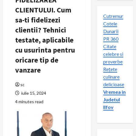
CLIENTULUI. Cum
Cutremur
sa-ti fidelizezi
Cotele
clientii? Tehnici
Dunarii
testate, aplicabile
PR 360
Citate
cu usurinta pentru
celebre si
oricare tip de
proverbe
vanzare
Rețete
culinare
delicioase
sc
Vremea in
iulie 15, 2024
Judetul
4 minutes read
Ilfov