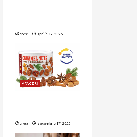
i
mai multi curieri
integrati din Romania,
o
lanseaza aplicatie mobila
nativa
n
press
aprilie 17, 2026
AFACERI
Mixit aduce gustări
festive pentru
petrecerea de Revelion
press
decembrie 17, 2025