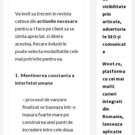
vizibilitate
Va invit sa trecem in revista
prin
cateva din
actiunile necesare
articole,
pentru a-l face pe client sa se
advertoria
simta apreciat, si dintre
le SEO și
acestea, fiecare industrie
comunicat
poate selecta modalitatile cele
e
mai potrivite pentru ea.
Woot.ro,
platforma
1. Mentinerea constanta a
cu cei mai
interfetei umane
multi
curieri
– procesul de vanzare
integrati
finalizat se bazeaza intr-o
din
masura foarte mare pe
Romania,
construirea unei punti de
lanseaza
incredere intre cele doua
aplicatie