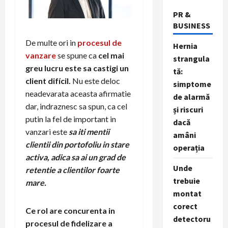
PR &
BUSINESS
De multe ori in
procesul de
Hernia
vanzare
se spune ca
cel mai
strangula
greu lucru este sa castigi un
tă:
client difícil.
Nu este deloc
simptome
neadevarata aceasta afirmatie
de alarmă
dar, indraznesc sa spun, ca cel
și riscuri
putin la fel de important in
dacă
vanzari este
sa iti mentii
amâni
clientii din portofoliu in stare
operația
activa, adica sa ai un grad de
Unde
retentie a clientilor foarte
trebuie
mare.
montat
corect
Ce rol are concurenta in
detectoru
procesul de fidelizare a