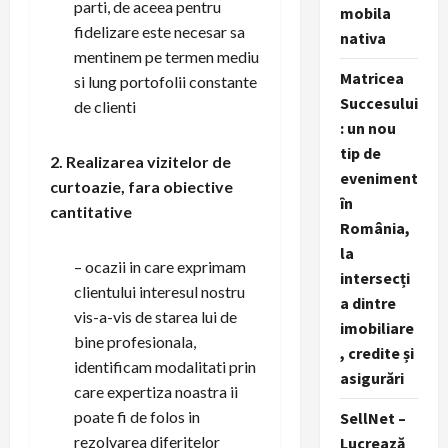
parti, de aceea pentru
mobila
fidelizare este necesar sa
nativa
mentinem pe termen mediu
Matricea
si lung portofolii constante
Succesului
de clienti
: un nou
tip de
2. Realizarea vizitelor de
eveniment
curtoazie, fara obiective
în
cantitative
România,
la
– ocazii in care exprimam
intersecți
clientului interesul nostru
a dintre
vis-a-vis de starea lui de
imobiliare
bine profesionala,
, credite și
identificam modalitati prin
asigurări
care expertiza noastra ii
poate fi de folos in
SellNet –
rezolvarea diferitelor
Lucrează