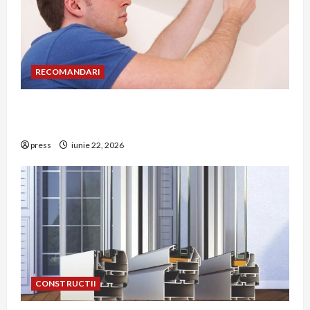
RECOMANDARI
Unde trebuie montat corect detectorul de GPL
într-o bucătărie
press
iunie 22, 2026
CONSTRUCTII