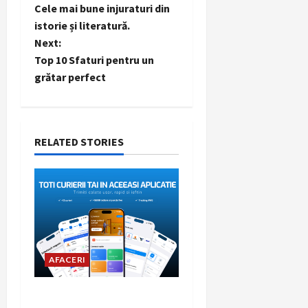
Cele mai bune injuraturi din
o
istorie și literatură.
Next:
s
Top 10 Sfaturi pentru un
t
grătar perfect
n
a
RELATED STORIES
v
i
g
a
AFACERI
t
Woot.ro, platforma cu cei