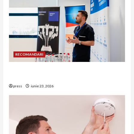
RECOMANDARI
Hernia strangulată: simptome de alarmă și
riscuri dacă amâni operația
press
iunie 23, 2026