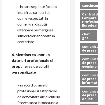
cauciucuri
– in care se poate facilita
intalnirea cu lideri de
Centrul de
Formare
opinie respectati in
Profesionala
domeniu si discutii
Eurodeal
ulterioare pe marginea
chat
subiectelor abordate in
gpt
conferinte.
comunicat
de presa
6. Mentinerea unor up-
comunicat
date-uri profesionale si
de presa
eveniment
propunerea de solutii
personalizate
comunicat
de presa
informativ
– in acord cu nivelul
profesional si asteptarile
comunicat
de presa
de dezvoltare ale clientului.
online
Prezentarea intodeauna a