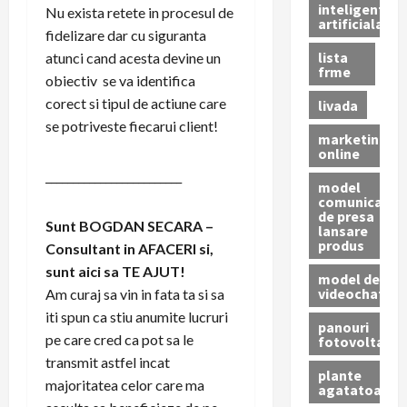
inteligenta
Nu exista retete in procesul de
artificiala
fidelizare dar cu siguranta
lista
atunci cand acesta devine un
frme
obiectiv se va identifica
corect si tipul de actiune care
livada
se potriveste fiecarui client!
marketing
online
_________________________
model
comunicat
de presa
Sunt BOGDAN SECARA –
lansare
produs
Consultant in AFACERI si,
sunt aici sa TE AJUT!
model de
videochat
Am curaj sa vin in fata ta si sa
iti spun ca stiu anumite lucruri
panouri
pe care cred ca pot sa le
fotovoltaice
transmit astfel incat
plante
majoritatea celor care ma
agatatoare