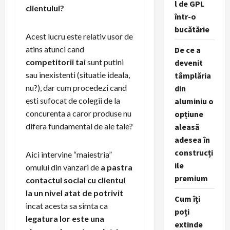
l de GPL
clientului?
într-o
bucătărie
Acest lucru este relativ usor de
atins atunci cand
De ce a
competitorii tai
sunt putini
devenit
sau inexistenti (situatie ideala,
tâmplăria
nu?), dar cum procedezi cand
din
esti sufocat de colegii de la
aluminiu o
concurenta a caror produse nu
opțiune
difera fundamental de ale tale?
aleasă
adesea în
construcți
Aici intervine “maiestria”
ile
omului din vanzari de
a pastra
premium
contactul social cu clientul
la un nivel atat de potrivit
Cum îți
incat acesta sa simta ca
poți
legatura lor este una
extinde