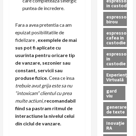
espressoare
care completeaza sinergic
in custodie
puntea de incredere.
espressor
birou
Fara a avea pretentia ca am
epuizat posibilitatile de
espressor
cafea in
fidelizare ,
exemplele de mai
custodie
sus pot fi aplícate cu
espressor
usurinta pentru oricare tip
in
de vanzare, sezonier sau
custodie
constant, servicii sau
Experiență
produse fizice.
Ceea ce insa
Virtuală
trebuie avut grija este sa nu
gard
“intoxicam” clientul cu prea
viu
multe actiuni
,
recomandabil
generare
fiind sa pastram ritmul de
de texte
interactiune la nivelul celui
Inovație
din ciclul de vanzare.
RA