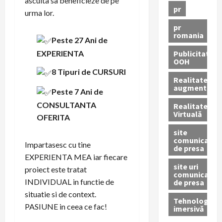
asculta sa beneficieze de pe
pr
urma lor.
pr
romania
Peste 27 Ani de
Publicitate
EXPERIENTA
OOH
8 Tipuri de
CURSURI
Realitatea
augmentată
Peste 7 Ani de
CONSULTANTA
Realitatea
Virtuală
OFERITA
site
comunicate
Impartasesc cu tine
de presa
EXPERIENTA MEA iar fiecare
site uri
proiect este tratat
comunicate
INDIVIDUAL in functie de
de presa
situatie si de context.
Tehnologie
PASIUNE in ceea ce fac!
imersivă