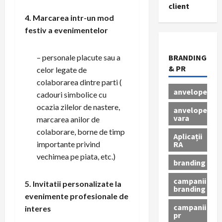
client
4. Marcarea intr-un mod
festiv a evenimentelor
– personale placute sau a
BRANDING
& PR
celor legate de
colaborarea dintre parti (
anvelope
cadouri simbolice cu
ocazia zilelor de nastere,
anvelope
vara
marcarea anilor de
colaborare, borne de timp
Aplicații
RA
importante privind
vechimea pe piata, etc.)
branding
campanii
5. Invitatii personalizate la
branding
evenimente profesionale de
campanii
interes
pr