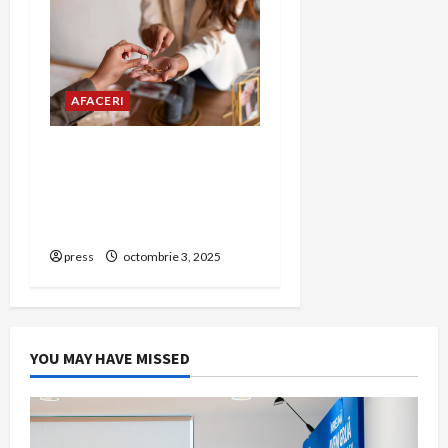
AFACERI
Amanet Brașov – Ghid
complet despre serviciile
de amanet aur, bijuterii și
bunuri de valoare
press
octombrie 3, 2025
YOU MAY HAVE MISSED