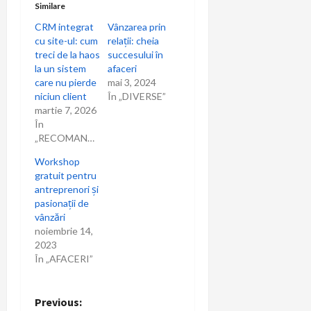
Similare
CRM integrat
Vânzarea prin
cu site-ul: cum
relații: cheia
treci de la haos
succesului în
la un sistem
afaceri
care nu pierde
mai 3, 2024
niciun client
În „DIVERSE”
martie 7, 2026
În
„RECOMANDARI”
Workshop
gratuit pentru
antreprenori și
pasionații de
vânzări
noiembrie 14,
2023
În „AFACERI”
P
Previous: