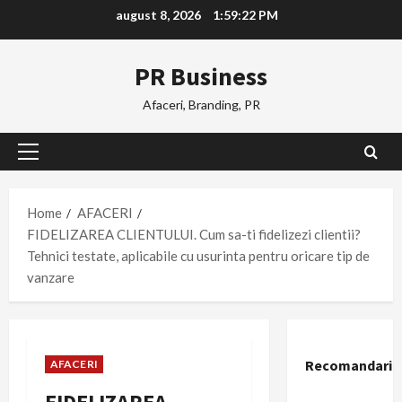
Skip
august 8, 2026
1:59:23 PM
to
content
PR Business
Afaceri, Branding, PR
Primary
Menu
Home
AFACERI
FIDELIZAREA CLIENTULUI. Cum sa-ti fidelizezi clientii?
Tehnici testate, aplicabile cu usurinta pentru oricare tip de
vanzare
Recomandari
AFACERI
FIDELIZAREA