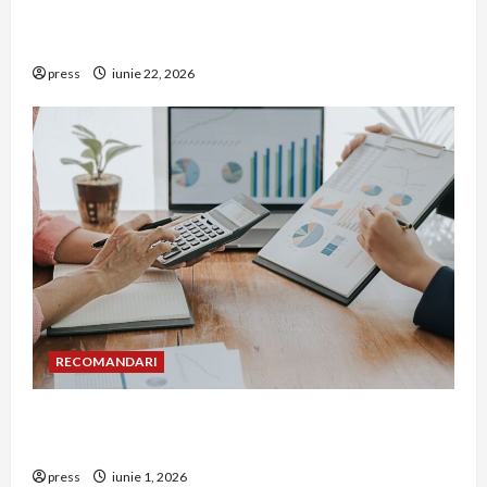
De ce a devenit tâmplăria din aluminiu o
opțiune aleasă adesea în construcțiile premium
press
iunie 22, 2026
RECOMANDARI
Cum îți poți extinde afacerea în Bulgaria fără să
renunți la firma din România
press
iunie 1, 2026