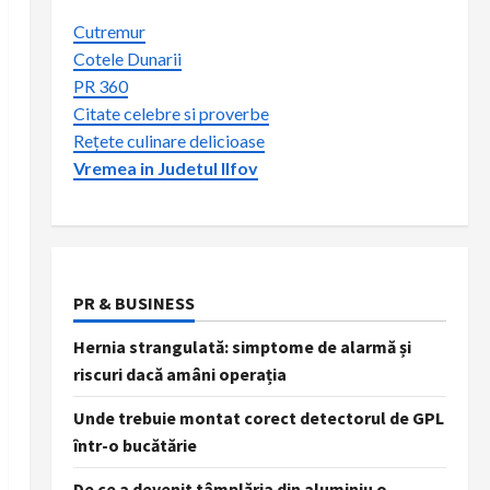
Cutremur
Cotele Dunarii
PR 360
Citate celebre si proverbe
Rețete culinare delicioase
Vremea in Judetul Ilfov
PR & BUSINESS
Hernia strangulată: simptome de alarmă și
riscuri dacă amâni operația
Unde trebuie montat corect detectorul de GPL
într-o bucătărie
De ce a devenit tâmplăria din aluminiu o