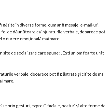
fi găsite în diverse forme, cum ar fi mesaje, e-mail-uri,
 la fel de dăunătoare ca injuraturile verbale, deoarece pot
tfel o durere emoțională mai mare.
 site de socializare care spune: „Ești un om foarte urât
raturile verbale, deoarece pot fi păstrate și citite de mai
ai mare.
se prin gesturi, expresii faciale, posturi și alte forme de