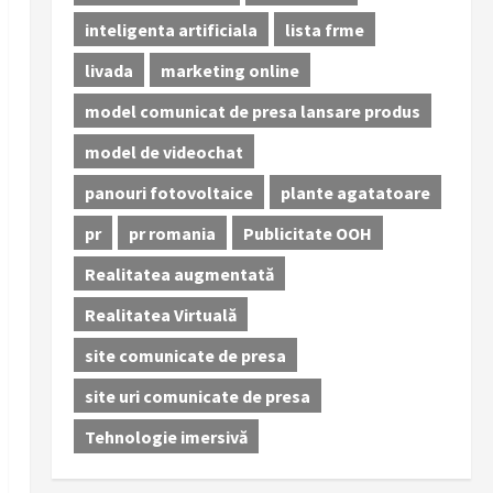
inteligenta artificiala
lista frme
livada
marketing online
model comunicat de presa lansare produs
model de videochat
panouri fotovoltaice
plante agatatoare
pr
pr romania
Publicitate OOH
Realitatea augmentată
Realitatea Virtuală
site comunicate de presa
site uri comunicate de presa
Tehnologie imersivă