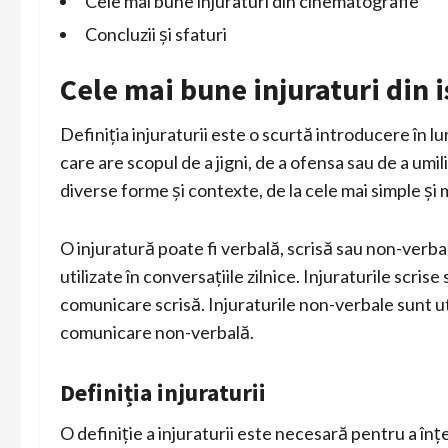
Cele mai bune injuraturi din cinematografie
Concluzii și sfaturi
Cele mai bune injuraturi din i
Definiția injuraturii este o scurtă introducere în l
care are scopul de a jigni, de a ofensa sau de a umili 
diverse forme și contexte, de la cele mai simple și
O injuratură poate fi verbală, scrisă sau non-verba
utilizate în conversațiile zilnice. Injuraturile scrise 
comunicare scrisă. Injuraturile non-verbale sunt uti
comunicare non-verbală.
Definiția injuraturii
O definiție a injuraturii este necesară pentru a în