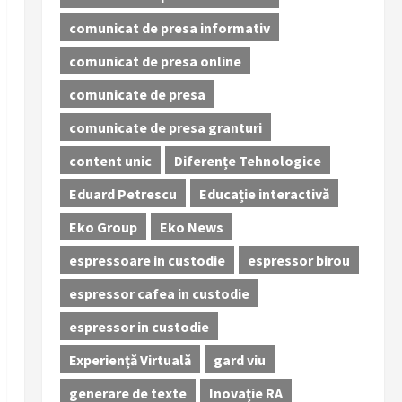
comunicat de presa informativ
comunicat de presa online
comunicate de presa
comunicate de presa granturi
content unic
Diferențe Tehnologice
Eduard Petrescu
Educație interactivă
Eko Group
Eko News
espressoare in custodie
espressor birou
espressor cafea in custodie
espressor in custodie
Experiență Virtuală
gard viu
generare de texte
Inovație RA