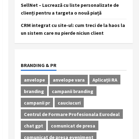
SellNet – Lucrează cu liste personalizate de
clienți pentru a targeta o nouă piață
CRM integrat cu site-ul: cum treci de la haos la
un sistem care nu pierde niciun client
BRANDING & PR
anvelope
anvelope vara
Aplicații RA
branding
campanii branding
campanii pr
cauciucuri
Centrul de Formare Profesionala Eurodeal
chat gpt
comunicat de presa
comunicat de presa eveniment