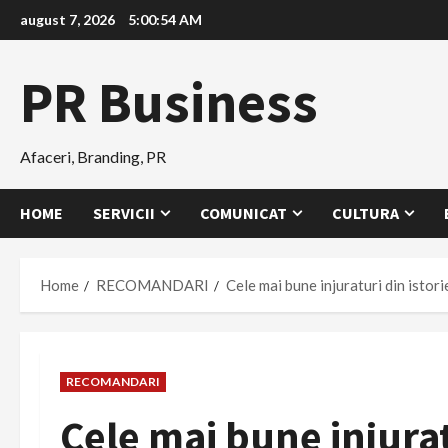
Skip
august 7, 2026
5:00:55 AM
to
content
PR Business
Afaceri, Branding, PR
HOME
SERVICII
COMUNICAT
CULTURA
Home
RECOMANDARI
Cele mai bune injuraturi din istorie
RECOMANDARI
Cele mai bune injuratu