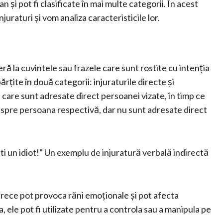
n și pot fi clasificate în mai multe categorii. În acest
juraturi și vom analiza caracteristicile lor.
ră la cuvintele sau frazele care sunt rostite cu intenția
ărțite în două categorii: injuraturile directe și
le care sunt adresate direct persoanei vizate, în timp ce
despre persoana respectivă, dar nu sunt adresate direct
ti un idiot!” Un exemplu de injuratură verbală indirectă
arece pot provoca răni emoționale și pot afecta
 ele pot fi utilizate pentru a controla sau a manipula pe