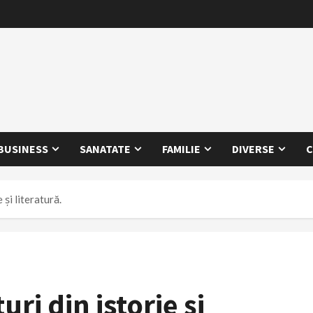
BUSINESS
SANATATE
FAMILIE
DIVERSE
C
 și literatură.
ri din istorie și