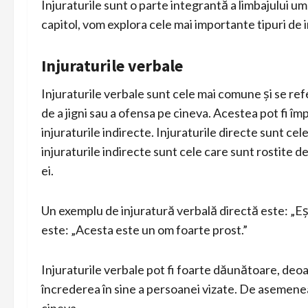
Injuraturile sunt o parte integrantă a limbajului uma
capitol, vom explora cele mai importante tipuri de in
Injuraturile verbale
Injuraturile verbale sunt cele mai comune și se refe
de a jigni sau a ofensa pe cineva. Acestea pot fi împ
injuraturile indirecte. Injuraturile directe sunt ce
injuraturile indirecte sunt cele care sunt rostite 
ei.
Un exemplu de injuratură verbală directă este: „Eș
este: „Acesta este un om foarte prost.”
Injuraturile verbale pot fi foarte dăunătoare, deo
încrederea în sine a persoanei vizate. De asemenea,
cineva.