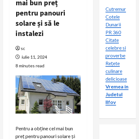
mai bun preț
Cutremur
pentru panouri
Cotele
solare și să le
Dunarii
instalezi
PR 360
Citate
celebre si
sc
proverbe
iulie 11, 2024
Rețete
8 minutes read
culinare
delicioase
Vremea in
Judetul
Ilfov
Pentru a obține cel mai bun
preț pentru panouri solare și