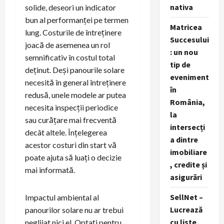
nativa
solide, deseori un indicator
bun al performanței pe termen
Matricea
lung. Costurile de întreținere
Succesului
joacă de asemenea un rol
: un nou
semnificativ în costul total
tip de
deținut. Deși panourile solare
eveniment
necesită în general întreținere
în
redusă, unele modele ar putea
România,
necesita inspecții periodice
la
sau curățare mai frecventă
intersecți
decât altele. Înțelegerea
a dintre
acestor costuri din start vă
imobiliare
poate ajuta să luați o decizie
, credite și
mai informată.
asigurări
SellNet –
Impactul ambiental al
Lucrează
panourilor solare nu ar trebui
cu liste
neglijat nici el. Optați pentru