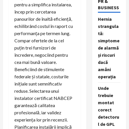
PR &
pentru a simplifica instalarea,
BUSINESS
încep prin cercetarea
Hernia
panourilor de înaltă eficiență,
strangula
echilibrând costul în raport cu
tă:
performanța pe termen lung.
simptome
Compar ofertele de la cel
de alarmă
puțin trei furnizori de
și riscuri
încredere, negociind pentru
dacă
cea mai bună valoare.
amâni
Beneficiind de stimulente
operația
federale și statale, costurile
inițiale sunt semnificativ
Unde
reduse. Selectarea unui
trebuie
instalator certificat NABCEP
montat
garantează calitatea
corect
profesională, iar validez
detectoru
experiența lor prin recenzii.
l de GPL
Planificarea instalării implică