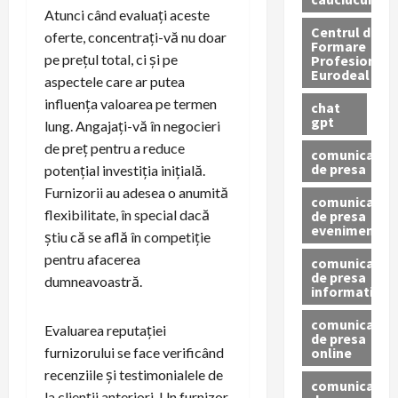
Atunci când evaluați aceste
Centrul de
oferte, concentrați-vă nu doar
Formare
pe prețul total, ci și pe
Profesionala
Eurodeal
aspectele care ar putea
influența valoarea pe termen
chat
gpt
lung. Angajați-vă în negocieri
de preț pentru a reduce
comunicat
de presa
potențial investiția inițială.
Furnizorii au adesea o anumită
comunicat
flexibilitate, în special dacă
de presa
eveniment
știu că se află în competiție
pentru afacerea
comunicat
de presa
dumneavoastră.
informativ
comunicat
Evaluarea reputației
de presa
online
furnizorului se face verificând
recenziile și testimonialele de
comunicate
la clienții anteriori. Un furnizor