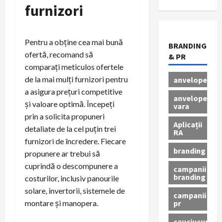
furnizori
Pentru a obține cea mai bună
BRANDING
ofertă, recomand să
& PR
comparați meticulos ofertele
de la mai mulți furnizori pentru
anvelope
a asigura prețuri competitive
anvelope
și valoare optimă. Începeți
vara
prin a solicita propuneri
Aplicații
detaliate de la cel puțin trei
RA
furnizori de încredere. Fiecare
branding
propunere ar trebui să
cuprindă o descompunere a
campanii
branding
costurilor, inclusiv panourile
solare, invertorii, sistemele de
campanii
pr
montare și manopera.
cauciucuri