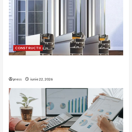
CONSTRUCTII
De ce a devenit tâmplăria din aluminiu o
opțiune aleasă adesea în construcțiile premium
press
iunie 22, 2026