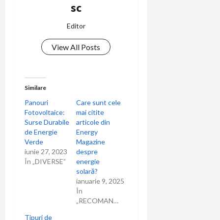
sc
Editor
View All Posts
Similare
Panouri
Care sunt cele
Fotovoltaice:
mai citite
Surse Durabile
articole din
de Energie
Energy
Verde
Magazine
iunie 27, 2023
despre
În „DIVERSE”
energie
solară?
ianuarie 9, 2025
În
„RECOMANDARI”
Tipuri de