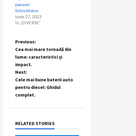
panouri
fotovoltaice
iunie 27, 2023
În „DIVERSE”
P
Previous:
Cea mai mare tornadă din
o
lume: caracteristici și
impact.
s
Next:
t
Cele mai bune baterii auto
pentru diesel: Ghidul
n
complet.
a
v
RELATED STORIES
i