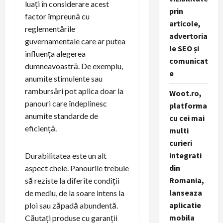
luați în considerare acest
prin
factor împreună cu
articole,
reglementările
advertoria
guvernamentale care ar putea
le SEO și
influența alegerea
comunicat
dumneavoastră. De exemplu,
e
anumite stimulente sau
rambursări pot aplica doar la
Woot.ro,
panouri care îndeplinesc
platforma
anumite standarde de
cu cei mai
eficiență.
multi
curieri
integrati
Durabilitatea este un alt
din
aspect cheie. Panourile trebuie
Romania,
să reziste la diferite condiții
lanseaza
de mediu, de la soare intens la
aplicatie
ploi sau zăpadă abundentă.
mobila
Căutați produse cu garanții