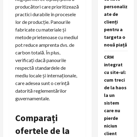
personaliz
producători care prioritizează
ate de
practici durabile în procesele
clienți
lor de producție. Panourile
pentru a
fabricate cu materiale și
targeta o
metode prietenoase cu mediul
nouă piață
pot reduce amprenta dvs. de
carbon totală. În plus,
CRM
verificați dacă panourile
integrat
respectă standardele de
cu site-ul:
mediu locale și internaționale,
cum treci
care adesea sunt o cerință
de la haos
datorită reglementărilor
la un
guvernamentale.
sistem
care nu
Comparați
pierde
niciun
ofertele de la
client