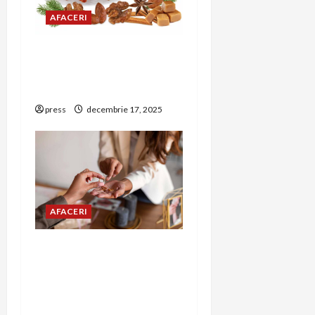
AFACERI
Mixit aduce gustări
festive pentru
petrecerea de Revelion
press
decembrie 17, 2025
AFACERI
Amanet Brașov – Ghid
complet despre serviciile
de amanet aur, bijuterii și
bunuri de valoare