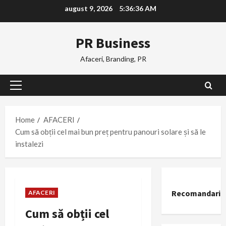
Skip
august 9, 2026
5:36:37 AM
to
content
PR Business
Afaceri, Branding, PR
Primary
Menu
Home
AFACERI
Cum să obții cel mai bun preț pentru panouri solare și să le
instalezi
Recomandari
AFACERI
Cum să obții cel