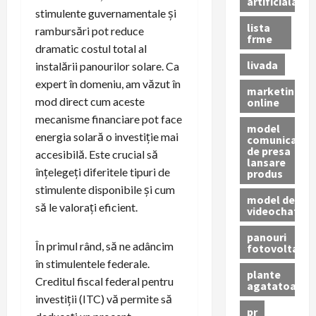
artificiala
stimulente guvernamentale și
lista
rambursări pot reduce
frme
dramatic costul total al
livada
instalării panourilor solare. Ca
expert în domeniu, am văzut în
marketing
mod direct cum aceste
online
mecanisme financiare pot face
model
energia solară o investiție mai
comunicat
de presa
accesibilă. Este crucial să
lansare
înțelegeți diferitele tipuri de
produs
stimulente disponibile și cum
model de
să le valorați eficient.
videochat
panouri
În primul rând, să ne adâncim
fotovoltaice
în stimulentele federale.
plante
Creditul fiscal federal pentru
agatatoare
investiții (ITC) vă permite să
pr