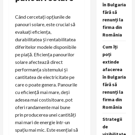
în Bulgaria
fără să
Când cercetați opțiunile de
renunți la
panouri solare, este crucial să
firma din
evaluați eficiența,
România
durabilitatea și rentabilitatea
Cum îți
diferitelor modele disponibile
poți
pe piață. Eficiența panourilor
extinde
solare afectează direct
afacerea
performanța sistemului și
în Bulgaria
cantitatea de electricitate pe
fără să
care o poate genera. Panourile
renunți la
cu eficiență mai mare, deși
firma din
adesea mai costisitoare, pot
România
oferi randamente mai bune
prin producerea unei cantități
Strategii
mai mari de energie într-un
de
spațiu mai mic. Este esențial să
vizibilitate