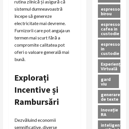
rutina zilnică și asigură că
espressor
sistemul dumneavoastră
birou
începe să genereze
electricitate mai devreme.
espressor
cafea in
Furnizorii care pot angaja un
custodie
termen mai scurt fără a
espressor
compromite calitatea pot
in
oferi o valoare generală mai
custodie
bună.
Experiență
Virtuală
Explorați
gard
viu
Incentive și
generare
de texte
Rambursări
Inovație
RA
Dezvăluind economii
inteligenta
semnificative, diverse