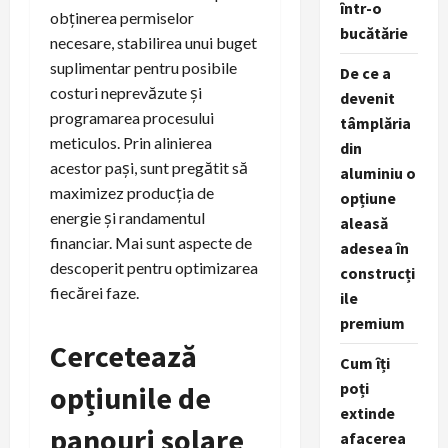
într-o
obținerea permiselor
bucătărie
necesare, stabilirea unui buget
suplimentar pentru posibile
De ce a
costuri neprevăzute și
devenit
programarea procesului
tâmplăria
meticulos. Prin alinierea
din
acestor pași, sunt pregătit să
aluminiu o
maximizez producția de
opțiune
energie și randamentul
aleasă
financiar. Mai sunt aspecte de
adesea în
descoperit pentru optimizarea
construcți
fiecărei faze.
ile
premium
Cercetează
Cum îți
poți
opțiunile de
extinde
panouri solare
afacerea