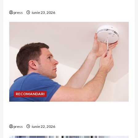
riscuri dacă amâni operația
press
iunie 23, 2026
RECOMANDARI
Unde trebuie montat corect detectorul de GPL
într-o bucătărie
press
iunie 22, 2026