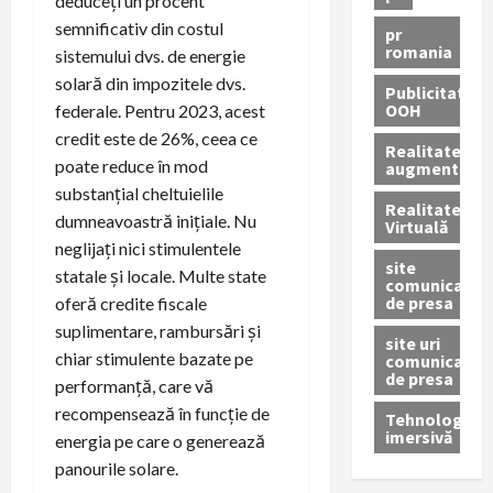
deduceți un procent
semnificativ din costul
pr
romania
sistemului dvs. de energie
solară din impozitele dvs.
Publicitate
OOH
federale. Pentru 2023, acest
credit este de 26%, ceea ce
Realitatea
poate reduce în mod
augmentată
substanțial cheltuielile
Realitatea
dumneavoastră inițiale. Nu
Virtuală
neglijați nici stimulentele
site
statale și locale. Multe state
comunicate
de presa
oferă credite fiscale
suplimentare, rambursări și
site uri
chiar stimulente bazate pe
comunicate
de presa
performanță, care vă
recompensează în funcție de
Tehnologie
imersivă
energia pe care o generează
panourile solare.