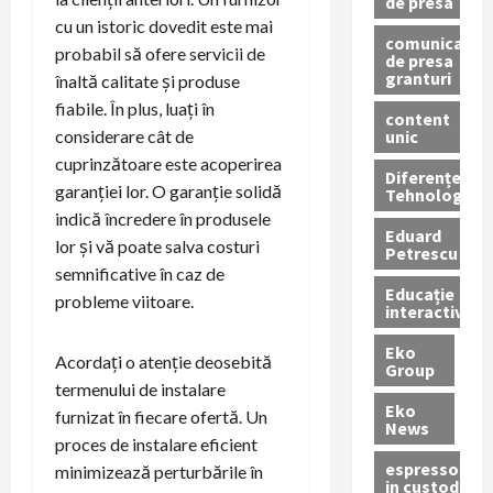
de presa
cu un istoric dovedit este mai
comunicate
probabil să ofere servicii de
de presa
granturi
înaltă calitate și produse
fiabile. În plus, luați în
content
unic
considerare cât de
cuprinzătoare este acoperirea
Diferențe
garanției lor. O garanție solidă
Tehnologice
indică încredere în produsele
Eduard
lor și vă poate salva costuri
Petrescu
semnificative în caz de
Educație
probleme viitoare.
interactivă
Eko
Acordați o atenție deosebită
Group
termenului de instalare
Eko
furnizat în fiecare ofertă. Un
News
proces de instalare eficient
espressoare
minimizează perturbările în
in custodie