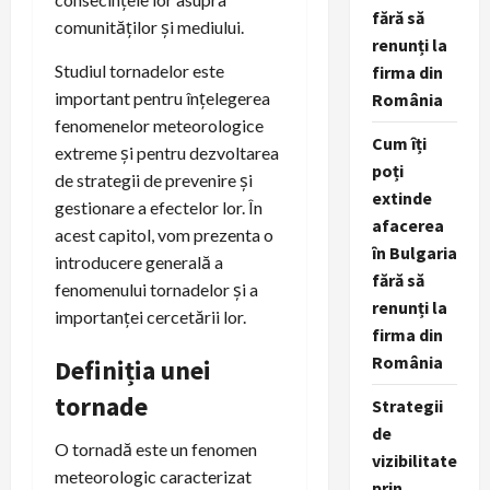
fără să
comunităților și mediului.
renunți la
Studiul tornadelor este
firma din
important pentru înțelegerea
România
fenomenelor meteorologice
Cum îți
extreme și pentru dezvoltarea
poți
de strategii de prevenire și
extinde
gestionare a efectelor lor. În
afacerea
acest capitol, vom prezenta o
în Bulgaria
introducere generală a
fără să
fenomenului tornadelor și a
renunți la
importanței cercetării lor.
firma din
România
Definiția unei
tornade
Strategii
de
O tornadă este un fenomen
vizibilitate
meteorologic caracterizat
prin