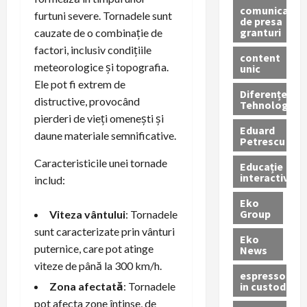
comunicate
furtuni severe. Tornadele sunt
de presa
granturi
cauzate de o combinație de
factori, inclusiv condițiile
content
meteorologice și topografia.
unic
Ele pot fi extrem de
Diferențe
distructive, provocând
Tehnologice
pierderi de vieți omenești și
Eduard
daune materiale semnificative.
Petrescu
Caracteristicile unei tornade
Educație
interactivă
includ:
Eko
Group
Viteza vântului
: Tornadele
sunt caracterizate prin vânturi
Eko
puternice, care pot atinge
News
viteze de până la 300 km/h.
espressoare
in custodie
Zona afectată
: Tornadele
pot afecta zone întinse, de