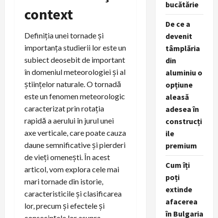
bucătărie
context
De ce a
Definiția unei tornade și
devenit
importanța studierii lor este un
tâmplăria
subiect deosebit de important
din
în domeniul meteorologiei și al
aluminiu o
științelor naturale. O tornadă
opțiune
este un fenomen meteorologic
aleasă
caracterizat prin rotația
adesea în
rapidă a aerului în jurul unei
construcți
axe verticale, care poate cauza
ile
daune semnificative și pierderi
premium
de vieți omenești. În acest
Cum îți
articol, vom explora cele mai
poți
mari tornade din istorie,
extinde
caracteristicile și clasificarea
afacerea
lor, precum și efectele și
în Bulgaria
consecințele lor asupra