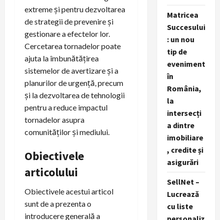
extreme și pentru dezvoltarea
Matricea
de strategii de prevenire și
Succesului
gestionare a efectelor lor.
: un nou
Cercetarea tornadelor poate
tip de
ajuta la îmbunătățirea
eveniment
sistemelor de avertizare și a
în
planurilor de urgență, precum
România,
și la dezvoltarea de tehnologii
la
pentru a reduce impactul
intersecți
tornadelor asupra
a dintre
comunităților și mediului.
imobiliare
, credite și
Obiectivele
asigurări
articolului
SellNet –
Obiectivele acestui articol
Lucrează
sunt de a prezenta o
cu liste
introducere generală a
personaliz