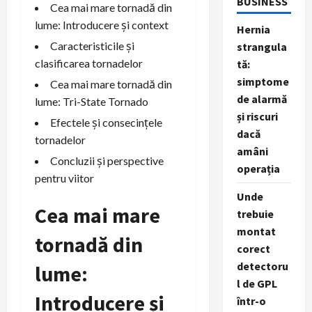
BUSINESS
Cea mai mare tornadă din
lume: Introducere și context
Hernia
Caracteristicile și
strangula
clasificarea tornadelor
tă:
simptome
Cea mai mare tornadă din
de alarmă
lume: Tri-State Tornado
și riscuri
Efectele și consecințele
dacă
tornadelor
amâni
Concluzii și perspective
operația
pentru viitor
Unde
Cea mai mare
trebuie
montat
tornadă din
corect
detectoru
lume:
l de GPL
Introducere și
într-o