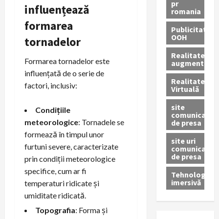
pr
influențează
romania
formarea
Publicitate
OOH
tornadelor
Realitatea
Formarea tornadelor este
augmentată
influențată de o serie de
Realitatea
factori, inclusiv:
Virtuală
site
Condițiile
comunicate
meteorologice
: Tornadele se
de presa
formează în timpul unor
site uri
furtuni severe, caracterizate
comunicate
de presa
prin condiții meteorologice
specifice, cum ar fi
Tehnologie
imersivă
temperaturi ridicate și
umiditate ridicată.
Topografia
: Forma și