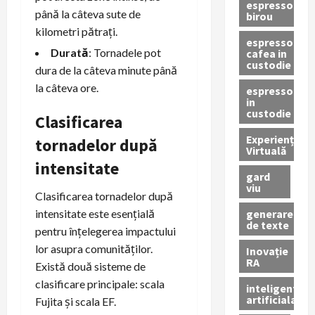
espressor
până la câteva sute de
birou
kilometri pătrați.
espressor
Durată
: Tornadele pot
cafea in
custodie
dura de la câteva minute până
la câteva ore.
espressor
in
custodie
Clasificarea
Experiență
tornadelor după
Virtuală
intensitate
gard
viu
Clasificarea tornadelor după
generare
intensitate este esențială
de texte
pentru înțelegerea impactului
lor asupra comunităților.
Inovație
RA
Există două sisteme de
clasificare principale: scala
inteligenta
artificiala
Fujita și scala EF.