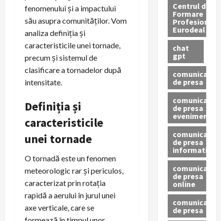
Centrul de
fenomenului și a impactului
Formare
său asupra comunităților. Vom
Profesionala
Eurodeal
analiza definiția și
caracteristicile unei tornade,
chat
gpt
precum și sistemul de
clasificare a tornadelor după
comunicat
de presa
intensitate.
comunicat
Definiția și
de presa
eveniment
caracteristicile
comunicat
unei tornade
de presa
informativ
O tornadă este un fenomen
comunicat
meteorologic rar și periculos,
de presa
caracterizat prin rotația
online
rapidă a aerului în jurul unei
comunicate
axe verticale, care se
de presa
formează în timpul unor