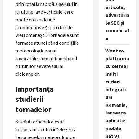
prin rotația rapidă a aerului în
articole,
jurul unei axe verticale, care
advertoria
poate cauza daune
le SEO și
semnificative și pierderi de
comunicat
vieți omenești. Tornadele sunt
e
formate atunci când condițiile
meteorologice sunt
Woot.ro,
favorabile, cum ar fi în timpul
platforma
furtunilor severe sau al
cu cei mai
cicloanelor.
multi
curieri
Importanța
integrati
din
studierii
Romania,
tornadelor
lanseaza
aplicatie
Studiul tornadelor este
mobila
important pentru înțelegerea
nativa
fenomenelor meteorologice