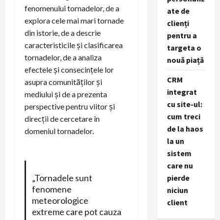
fenomenului tornadelor, de a
ate de
explora cele mai mari tornade
clienți
din istorie, de a descrie
pentru a
caracteristicile și clasificarea
targeta o
tornadelor, de a analiza
nouă piață
efectele și consecințele lor
CRM
asupra comunităților și
integrat
mediului și de a prezenta
cu site-ul:
perspective pentru viitor și
cum treci
direcții de cercetare în
de la haos
domeniul tornadelor.
la un
sistem
care nu
„Tornadele sunt
pierde
fenomene
niciun
meteorologice
client
extreme care pot cauza