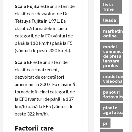
lista
Scala Fujita
este un sistem de
frme
clasificare dezvoltat de Dr.
livada
Tetsuya Fujita în 1971. Ea
clasifică tornadele în cinci
marketing
online
categorii, de la F0 (vânturi de
până la 110 km/h) până la F5
model
(vânturi de peste 320 km/h).
comunicat
de presa
lansare
Scala EF
este un sistem de
produs
clasificare mai recent,
model de
dezvoltat de cercetători
videochat
americani în 2007. Ea clasifică
tornadele în cinci categorii, de
panouri
fotovoltaice
la EF0 (vânturi de până la 137
km/h) până la EF5 (vânturi de
plante
agatatoare
peste 322 km/h).
pr
Factorii care