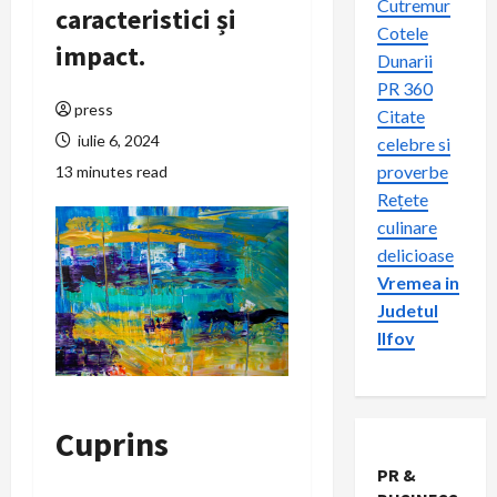
Cutremur
caracteristici și
Cotele
impact.
Dunarii
PR 360
press
Citate
iulie 6, 2024
celebre si
proverbe
13 minutes read
Rețete
culinare
delicioase
Vremea in
Judetul
Ilfov
Cuprins
PR &