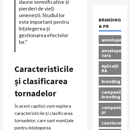
daune semnificative și
pierderi de vieți
omenești. Studiul lor
BRANDING
este important pentru
& PR
înțelegerea și
gestionarea efectelor
anvelope
lor.”
anvelope
vara
Aplicații
Caracteristicile
RA
și clasificarea
branding
tornadelor
campanii
branding
În acest capitol, vom explora
campanii
pr
caracteristicile și clasificarea
tornadelor, care sunt esențiale
cauciucuri
pentru înțelegerea