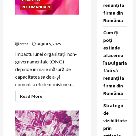
ONG-
renunți la
urilor
RECOMANDARI
firma din
România
Cum să construiești o
campanie de PR pentru un
Cum îți
ONG
poți
press
august 5, 2025
extinde
Impactul unei organizații non-
afacerea
guvernamentale (ONG)
în Bulgaria
depinde în mare măsură de
fără să
capacitatea sa de a-și
renunți la
comunica eficient misiunea...
firma din
România
Read
Read More
more
about
Strategii
Cum
de
să
construiești
vizibilitate
o
campanie
prin
de
PR
articole,