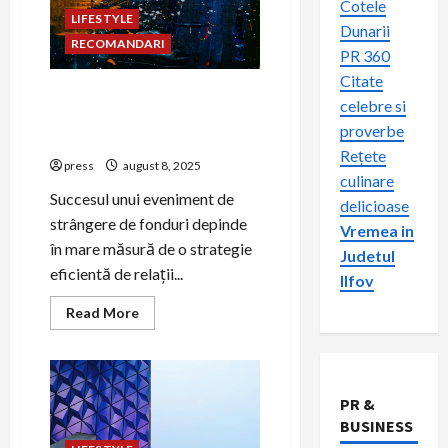
Cotele
LIFESTYLE
Dunarii
RECOMANDARI
PR 360
Citate
PR pentru organizarea
celebre si
evenimentelor de strângere
proverbe
de fonduri
Rețete
press
august 8, 2025
culinare
Succesul unui eveniment de
delicioase
strângere de fonduri depinde
Vremea in
în mare măsură de o strategie
Judetul
eficientă de relații...
Ilfov
Read
Read More
more
about
PR
pentru
organizarea
evenimentelor
PR &
de
strângere
BUSINESS
de