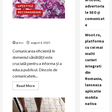
pentru
un
advertoria
LIFESTYLE
ONG
le SEO și
RECOMANDARI
comunicat
e
Cum să folosești
storytelling-ul pentru
Woot.ro,
promovarea sănătății
platforma
press
august 4, 2025
cu cei mai
Comunicarea eficientă în
multi
domeniul sănătății este
curieri
crucială pentru a informa și a
integrati
educa publicul. Dincolo de
din
comunicatele...
Romania,
lanseaza
Read
Read More
more
aplicatie
about
Cum
mobila
să
folosești
nativa
storytelling-
ul