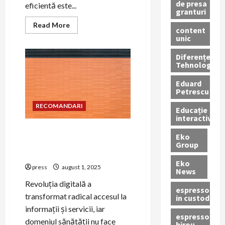
de presa
eficientă este...
granturi
Read
Read More
content
more
unic
about
Cum
să
Diferențe
creezi
Tehnologice
o
campanie
de
Eduard
PR
Petrescu
pentru
vaccinuri
RECOMANDARI
Educație
interactivă
PR pentru lansarea
Eko
aplicațiilor mobile de
Group
sănătate
Eko
press
august 1, 2025
News
Revoluția digitală a
espressoare
transformat radical accesul la
in custodie
informații și servicii, iar
espressor
domeniul sănătății nu face
birou