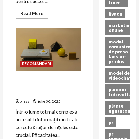
pentru succes....
frme
Read
livada
Read More
more
about
marketing
Cum
online
să
promovezi
echipamentele
model
medicale
comunicat
prin
de presa
PR
lansare
produs
RECOMANDARI
model de
videochat
PR pentru educația
medicală: cum să comunici
panouri
eficient
fotovoltaice
press
iulie 30, 2025
plante
agatatoare
Într-o lume tot mai complexă,
accesul la informații medicale
pr
corecte și ușor de înțeles este
pr
crucial. Eficacitatea...
romania