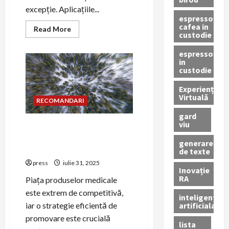
excepție. Aplicațiile...
espressor
cafea in
Read
Read More
custodie
more
about
PR
espressor
pentru
in
lansarea
custodie
aplicațiilor
mobile
de
Experiență
sănătate
Virtuală
RECOMANDARI
gard
viu
Cum să promovezi
echipamentele medicale
generare
prin PR
de texte
press
iulie 31, 2025
Inovație
RA
Piața produselor medicale
este extrem de competitivă,
inteligenta
artificiala
iar o strategie eficientă de
promovare este crucială
lista