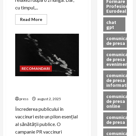
Formare
Profesionala
cu timpul,...
Eurodeal
Read
Read More
chat
more
gpt
about
Beneficiile
unei
comunicat
curățări
de presa
profesionale
de
canapele
comunicat
în
de presa
Oradea
eveniment
RECOMANDARI
comunicat
de presa
Cum să creezi o campanie de
informativ
PR pentru vaccinuri
comunicat
press
august 2, 2025
de presa
online
Încrederea publicului în
vaccinuri este un pilon esențial
comunicate
de presa
al sănătății publice. O
campanie PR vaccinuri
comunicate