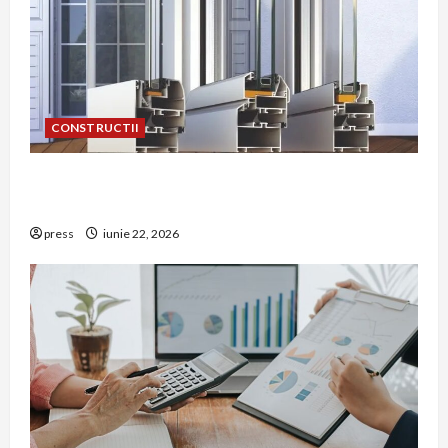
CONSTRUCTII
De ce a devenit tâmplăria din aluminiu o
opțiune aleasă adesea în construcțiile premium
press
iunie 22, 2026