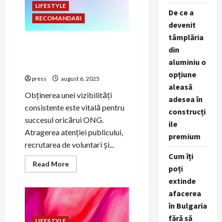
de
LIFESTYLE
PR
De ce a
RECOMANDARI
devenit
tâmplăria
Strategii de PR pentru
din
creșterea vizibilității ONG-
aluminiu o
urilor
opțiune
press
august 6, 2025
aleasă
Obținerea unei vizibilități
adesea în
consistente este vitală pentru
construcți
succesul oricărui ONG.
ile
Atragerea atenției publicului,
premium
recrutarea de voluntari și...
Cum îți
Read
Read More
poți
more
about
extinde
Strategii
de
afacerea
PR
în Bulgaria
pentru
creșterea
fără să
vizibilității
LIFESTYLE