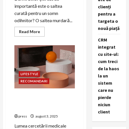
importantă este o saltea
clienți
curată pentru un somn
pentru a
odihnitor? O saltea murdară...
targeta o
nouă piață
Read
Read More
more
CRM
about
Curățat
integrat
saltele
Oradea:
cu site-ul:
cum
să
cum treci
elimini
murdăria
de la haos
și
LIFESTYLE
la un
bacteriile
eficient
RECOMANDARI
sistem
care nu
Strategii de PR pentru
pierde
companiile de cercetare
niciun
medicală
client
press
august 3, 2025
Lumea cercetării medicale