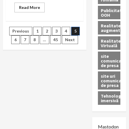
Read
Read More
Publicitate
more
OOH
about
PR
pentru
Realitatea
educația
Paginație
augmentată
Previous
1
2
3
4
5
medicală:
cum
să
6
7
8
…
45
Next
Realitatea
articole
comunici
Virtuală
eficient
site
comunicate
de presa
site uri
comunicate
de presa
Tehnologie
imersivă
Mastodon