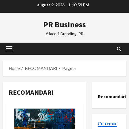
Skip
august 9, 2026
1:10:59 PM
to
content
PR Business
Afaceri, Branding, PR
Primary
Menu
Home
RECOMANDARI
Page 5
RECOMANDARI
Recomandari
Cutremur