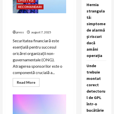
LIFESTYLE
fonduri
Hernia
RECOMANDARI
strangula
tă:
Cum să atragi sponsori prin
simptome
campanii de PR
de alarmă
press
august 7, 2025
și riscuri
Securitatea financiară este
dacă
esențială pentru succesul
amâni
oricărei organizații non-
operația
guvernamentale (ONG).
Unde
Atragerea sponsorilor este o
trebuie
componentă crucială a...
montat
Read
Read More
corect
more
about
detectoru
Cum
să
l de GPL
atragi
sponsori
într-o
prin
bucătărie
campanii