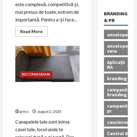
este complexă, competitivă și,
mai presus de toate, extrem de
BRANDING
importantă. Pentru a-și face...
& PR
Read
Read More
anvelope
more
about
Strategii
anvelope
de
vara
PR
pentru
companiile
Aplicații
de
RA
cercetare
medicală
RECOMANDARI
branding
campanii
Beneficiile unei curățări
branding
profesionale de canapele în
Oradea
campanii
pr
press
august 2, 2025
Canapelele tale sunt inima
cauciucuri
casei tale, locul unde te
Centrul de
relaxezi după o zi lungă. Dar,