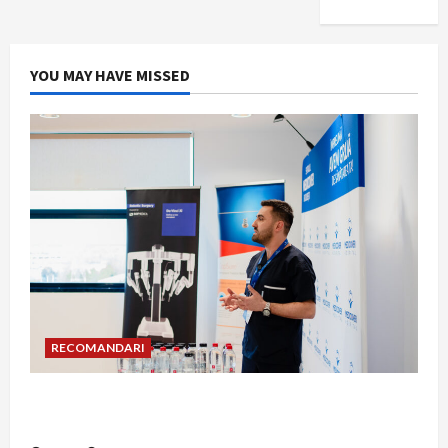
YOU MAY HAVE MISSED
RECOMANDARI
Hernia strangulată: simptome de alarmă și
riscuri dacă amâni operația