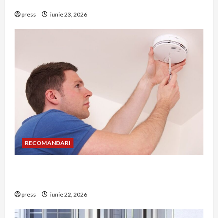
riscuri dacă amâni operația
press
iunie 23, 2026
RECOMANDARI
Unde trebuie montat corect detectorul de GPL
într-o bucătărie
press
iunie 22, 2026