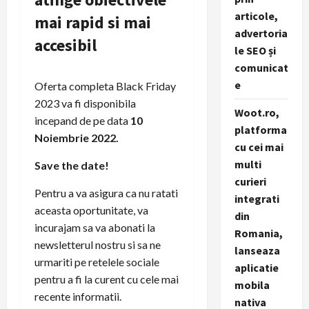
articole,
mai rapid si mai
advertoria
accesibil
le SEO și
comunicat
e
Oferta completa Black Friday
2023 va fi disponibila
Woot.ro,
incepand de pe data
10
platforma
Noiembrie 2022.
cu cei mai
multi
Save the date!
curieri
Pentru a va asigura ca nu ratati
integrati
aceasta oportunitate, va
din
incurajam sa va abonati la
Romania,
newsletterul nostru si sa ne
lanseaza
urmariti pe retelele sociale
aplicatie
pentru a fi la curent cu cele mai
mobila
recente informatii.
nativa