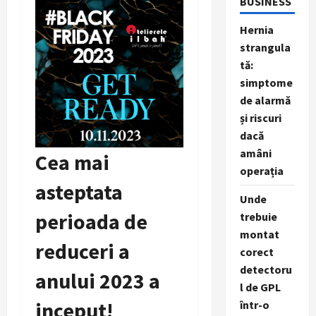
BUSINESS
Hernia
strangula
tă:
simptome
de alarmă
și riscuri
dacă
amâni
Cea mai
operația
asteptata
Unde
perioada de
trebuie
montat
reduceri a
corect
detectoru
anului 2023 a
l de GPL
inceput!
într-o