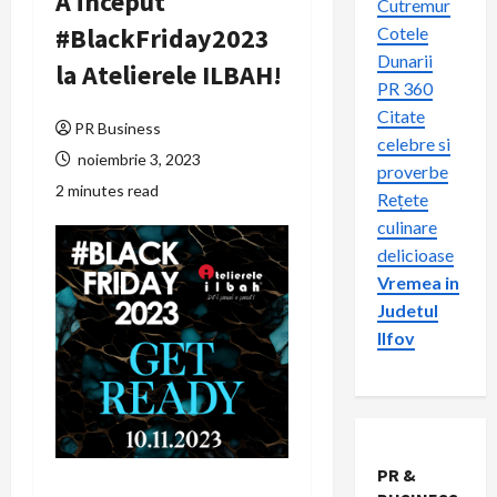
A inceput
Cutremur
#BlackFriday2023
Cotele
Dunarii
la Atelierele ILBAH!
PR 360
Citate
PR Business
celebre si
noiembrie 3, 2023
proverbe
2 minutes read
Rețete
culinare
delicioase
Vremea in
Judetul
Ilfov
PR &