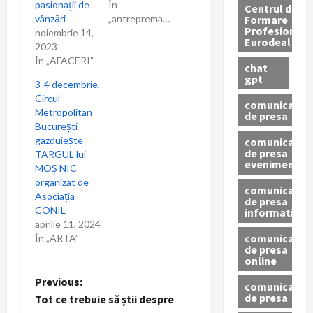
i
pasionații de
În
Centrul de
Formare
vânzări
„antrepremame”
Profesionala
c
noiembrie 14,
Eurodeal
2023
o
În „AFACERI”
chat
gpt
3-4 decembrie,
l
Circul
comunicat
Metropolitan
de presa
e
București
gazduiește
comunicat
de presa
TARGUL lui
eveniment
MOȘ NIC
organizat de
comunicat
Asociația
de presa
CONIL
informativ
aprilie 11, 2024
comunicat
În „ARTA”
de presa
online
P
Previous:
comunicate
de presa
Tot ce trebuie să știi despre