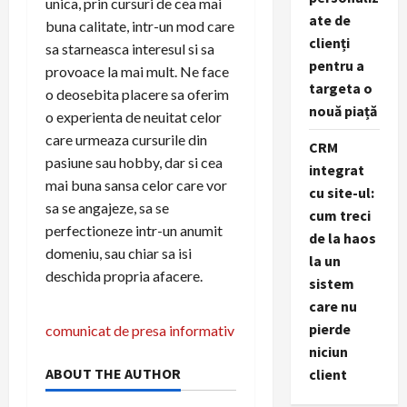
unica, prin cursuri de cea mai
ate de
buna calitate, intr-un mod care
clienți
sa starneasca interesul si sa
pentru a
provoace la mai mult. Ne face
targeta o
o deosebita placere sa oferim
nouă piață
o experienta de neuitat celor
care urmeaza cursurile din
CRM
pasiune sau hobby, dar si cea
integrat
mai buna sansa celor care vor
cu site-ul:
sa se angajeze, sa se
cum treci
perfectioneze intr-un anumit
de la haos
domeniu, sau chiar sa isi
la un
deschida propria afacere.
sistem
care nu
N
pierde
comunicat de presa informativ
niciun
a
ABOUT THE AUTHOR
client
v