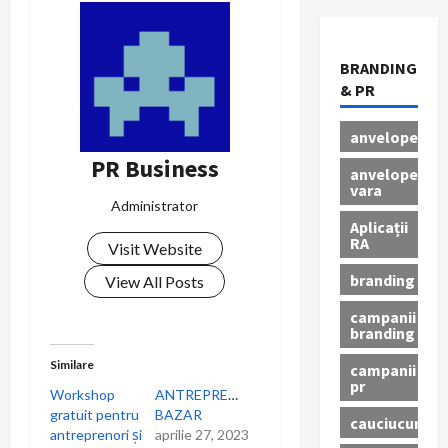
i
BRANDING
g
& PR
a
anvelope
r
PR Business
anvelope
vara
e
Administrator
Aplicații
î
RA
Visit Website
branding
n
View All Posts
campanii
a
branding
r
Similare
campanii
pr
Workshop
ANTREPREMAME
t
gratuit pentru
BAZAR
cauciucuri
antreprenori și
aprilie 27, 2023