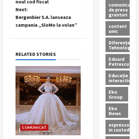
o
noul cod fiscal
comunicate
Next:
de presa
s
granturi
Bergenbier S.A. lanseaza
t
campania „SloMo la volan”
content
unic
n
Diferențe
Tehnologice
a
RELATED STORIES
Eduard
Petrescu
v
Educație
i
interactivă
g
Eko
Group
a
Eko
News
t
espressoare
COMUNICAT
i
in custodie