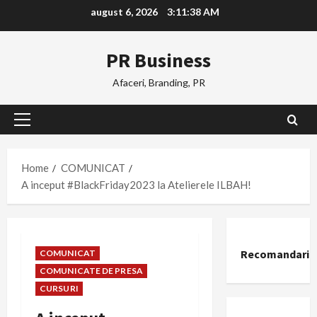
Skip
august 6, 2026
3:11:38 AM
to
content
PR Business
Afaceri, Branding, PR
Primary
Menu
Home
COMUNICAT
A inceput #BlackFriday2023 la Atelierele ILBAH!
Recomandari
COMUNICAT
COMUNICATE DE PRESA
CURSURI