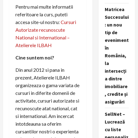
Pentru mai multe informatii
Matricea
referitoare la curs, puteti
Succesului
accesa site-ul nostru:
Cursuri
: un nou
Autorizate recunoscute
tip de
National si International –
eveniment
Atelierele ILBAH
în
România,
Cine suntem noi?
la
Din anul 2012 si pana in
intersecți
prezent, Atelierele ILBAH
a dintre
organizeaza o gama variata de
imobiliare
cursuri in diferite domenii de
, credite și
activitate, cursuri autorizate si
asigurări
recunoscute atat national, cat
SellNet –
si international. Am incercat
Lucrează
intotdeauna sa oferim
cu liste
cursantilor nostri o experienta
personaliz