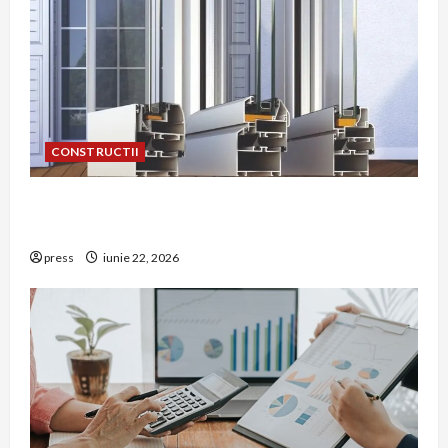
CONSTRUCTII
De ce a devenit tâmplăria din aluminiu o
opțiune aleasă adesea în construcțiile premium
press
iunie 22, 2026