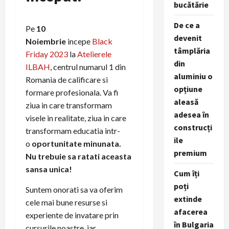
bucătărie
De ce a
Pe
10
devenit
Noiembrie
incepe
Black
tâmplăria
Friday 2023
la
Atelierele
din
ILBAH
, centrul numarul 1 din
aluminiu o
Romania de calificare si
opțiune
formare profesionala. Va fi
aleasă
ziua in care transformam
adesea în
visele in realitate, ziua in care
construcți
transformam educatia intr-
ile
o
oportunitate minunata.
premium
Nu trebuie sa ratati aceasta
sansa unica!
Cum îți
poți
Suntem onorati sa va oferim
extinde
cele mai bune resurse si
afacerea
experiente de invatare prin
în Bulgaria
cursurile noastre, iar