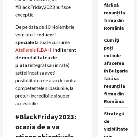
fără să
#BlackFriday2023 nu face
renunți la
exceptie.
firma din
De pe data de 10 Noiembrie
România
vom oferi
reduceri
Cum îți
speciale
la toate cursurile
poți
Atelierele ILBAH
,
indiferent
extinde
de modalitatea de
afacerea
plata
(integral sau in rate),
în Bulgaria
astfel incat sa aveti
fără să
posibilitatea de a va dezvolta
renunți la
competentele si pasiunile, la
firma din
preturi incredibile si super
România
accesibilie.
Strategii
#BlackFriday2023:
de
ocazia de a va
vizibilitate
atinge obiectivele
prin