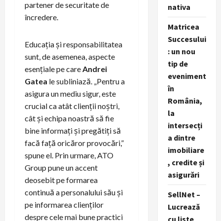
partener de securitate de
nativa
încredere.
Matricea
Succesului
Educația și responsabilitatea
: un nou
sunt, de asemenea, aspecte
tip de
esențiale pe care
Andrei
eveniment
Gatea
le subliniază. „Pentru a
în
asigura un mediu sigur, este
România,
crucial ca atât clienții noștri,
la
cât și echipa noastră să fie
intersecți
bine informați și pregătiți să
a dintre
facă față oricăror provocări,”
imobiliare
spune el. Prin urmare, ATO
, credite și
Group pune un accent
asigurări
deosebit pe formarea
continuă a personalului său și
SellNet –
pe informarea clienților
Lucrează
despre cele mai bune practici
cu liste