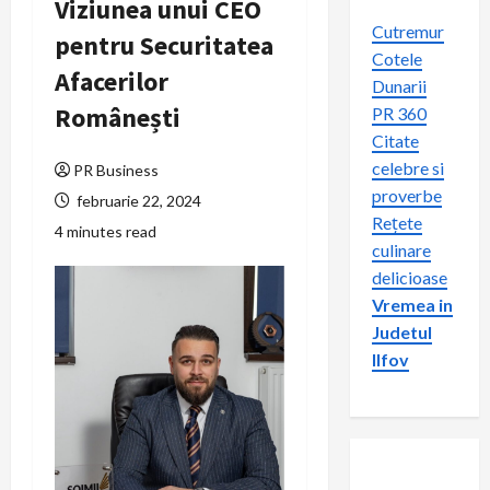
Viziunea unui CEO
Cutremur
pentru Securitatea
Cotele
Afacerilor
Dunarii
Românești
PR 360
Citate
celebre si
PR Business
proverbe
februarie 22, 2024
Rețete
4 minutes read
culinare
delicioase
Vremea in
Judetul
Ilfov