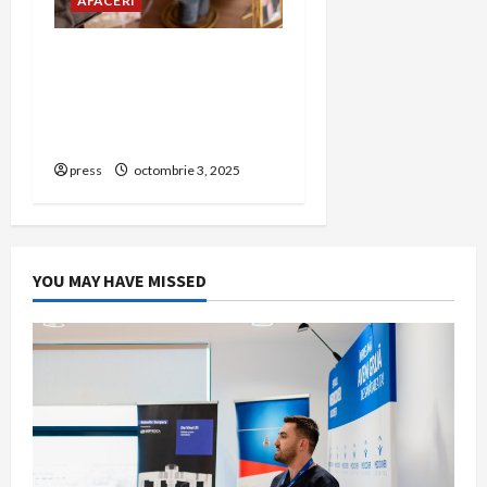
AFACERI
Amanet Brașov – Ghid
complet despre serviciile
de amanet aur, bijuterii și
bunuri de valoare
press
octombrie 3, 2025
YOU MAY HAVE MISSED