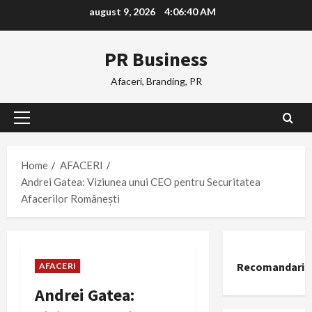
Skip
august 9, 2026
4:06:41 AM
to
content
PR Business
Afaceri, Branding, PR
Primary
Menu
Home
AFACERI
Andrei Gatea: Viziunea unui CEO pentru Securitatea
Afacerilor Românești
Recomandari
AFACERI
Andrei Gatea: