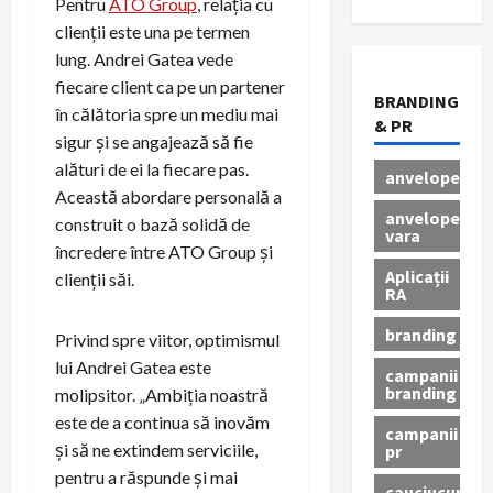
Pentru
ATO Group
, relația cu
clienții este una pe termen
lung. Andrei Gatea vede
fiecare client ca pe un partener
BRANDING
în călătoria spre un mediu mai
& PR
sigur și se angajează să fie
alături de ei la fiecare pas.
anvelope
Această abordare personală a
anvelope
construit o bază solidă de
vara
încredere între ATO Group și
Aplicații
clienții săi.
RA
branding
Privind spre viitor, optimismul
lui Andrei Gatea este
campanii
branding
molipsitor. „Ambiția noastră
este de a continua să inovăm
campanii
și să ne extindem serviciile,
pr
pentru a răspunde și mai
cauciucuri