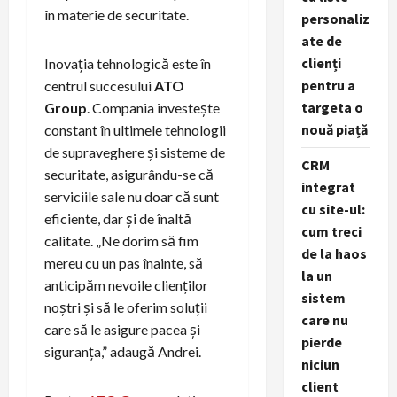
în materie de securitate.
personaliz
ate de
clienți
Inovația tehnologică este în
pentru a
centrul succesului
ATO
targeta o
Group
. Compania investește
nouă piață
constant în ultimele tehnologii
de supraveghere și sisteme de
CRM
securitate, asigurându-se că
integrat
serviciile sale nu doar că sunt
cu site-ul:
eficiente, dar și de înaltă
cum treci
calitate. „Ne dorim să fim
de la haos
mereu cu un pas înainte, să
la un
anticipăm nevoile clienților
sistem
noștri și să le oferim soluții
care nu
care să le asigure pacea și
pierde
siguranța,” adaugă Andrei.
niciun
client