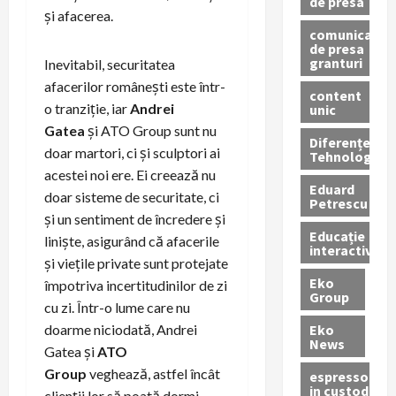
de presa
și afacerea.
comunicate
de presa
granturi
Inevitabil, securitatea
afacerilor românești este într-
content
o tranziție, iar
Andrei
unic
Gatea
și ATO Group sunt nu
Diferențe
doar martori, ci și sculptori ai
Tehnologice
acestei noi ere. Ei creează nu
Eduard
doar sisteme de securitate, ci
Petrescu
și un sentiment de încredere și
Educație
liniște, asigurând că afacerile
interactivă
și viețile private sunt protejate
Eko
împotriva incertitudinilor de zi
Group
cu zi. Într-o lume care nu
Eko
doarme niciodată, Andrei
News
Gatea și
ATO
Group
veghează, astfel încât
espressoare
in custodie
clienții lor să poată dormi