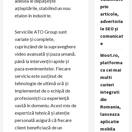
adesea le depășește
prin
așteptările, stabilind un nou
articole,
etalon în industrie.
advertoria
le SEO și
Serviciile ATO Group sunt
comunicat
variate și complete,
e
cuprinzând de la supraveghere
video avansată și paza umană,
Woot.ro,
până la intervenții rapide și
platforma
paza evenimentelor. Fiecare
cu cei mai
serviciu este susținut de
multi
tehnologie de ultimă oră și
curieri
implementat de o echipă de
integrati
profesioniști cu experiență
din
vastă în domeniu. Acest mix de
Romania,
expertiză tehnică și atenție
lanseaza
personală asigură că fiecare
aplicatie
client beneficiază de un
mobila