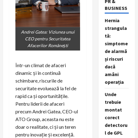
PR &
BUSINESS
Hernia
strangula
Andrei Gatea: Viziunea unui
tă:
CEO pentru Securitatea
simptome
Afacerilor Românești
de alarmă
și riscuri
Într-un climat de afaceri
dacă
dinamic și în continuă
amâni
schimbare, riscurile de
operația
securitate evoluează la fel de
Unde
rapid ca și oportunitățile.
trebuie
Pentru liderii de afaceri
montat
precum Andrei Gatea, CEO-ul
corect
ATO Group, aceasta nu este
detectoru
doar o realitate, ci și un teren
l de GPL
pentru inovație și excelență.