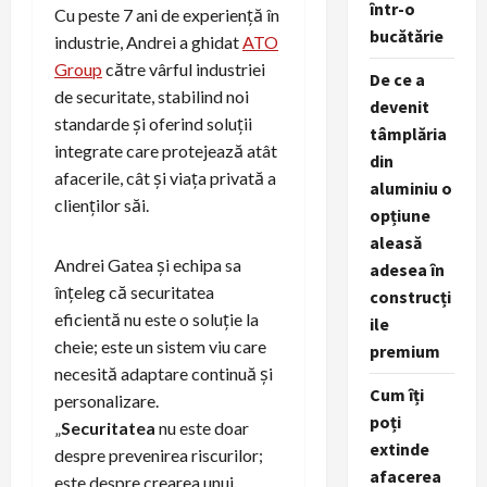
într-o
Cu peste 7 ani de experiență în
bucătărie
industrie, Andrei a ghidat
ATO
Group
către vârful industriei
De ce a
de securitate, stabilind noi
devenit
standarde și oferind soluții
tâmplăria
integrate care protejează atât
din
afacerile, cât și viața privată a
aluminiu o
clienților săi.
opțiune
aleasă
Andrei Gatea și echipa sa
adesea în
înțeleg că securitatea
construcți
eficientă nu este o soluție la
ile
cheie; este un sistem viu care
premium
necesită adaptare continuă și
Cum îți
personalizare.
poți
„
Securitatea
nu este doar
extinde
despre prevenirea riscurilor;
afacerea
este despre crearea unui