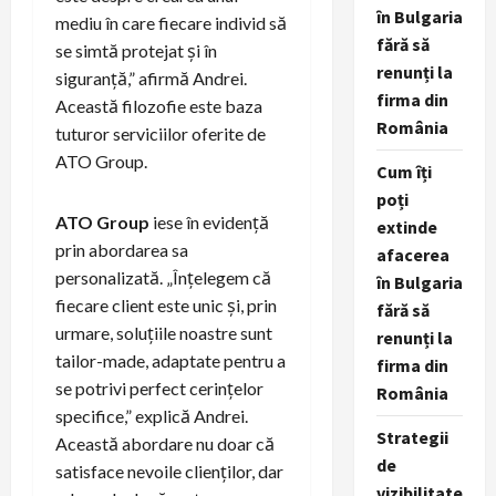
în Bulgaria
mediu în care fiecare individ să
fără să
se simtă protejat și în
renunți la
siguranță,” afirmă Andrei.
firma din
Această filozofie este baza
România
tuturor serviciilor oferite de
ATO Group.
Cum îți
poți
ATO Group
iese în evidență
extinde
prin abordarea sa
afacerea
personalizată. „Înțelegem că
în Bulgaria
fiecare client este unic și, prin
fără să
urmare, soluțiile noastre sunt
renunți la
tailor-made, adaptate pentru a
firma din
se potrivi perfect cerințelor
România
specifice,” explică Andrei.
Strategii
Această abordare nu doar că
de
satisface nevoile clienților, dar
vizibilitate