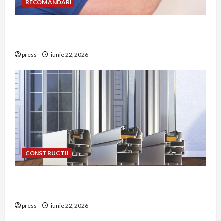
RECOMANDARI
Unde trebuie montat corect detectorul de GPL
într-o bucătărie
press
iunie 22, 2026
CONSTRUCTII
De ce a devenit tâmplăria din aluminiu o
opțiune aleasă adesea în construcțiile premium
press
iunie 22, 2026