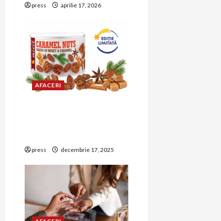
press
aprilie 17, 2026
AFACERI
Mixit aduce gustări
festive pentru
petrecerea de Revelion
press
decembrie 17, 2025