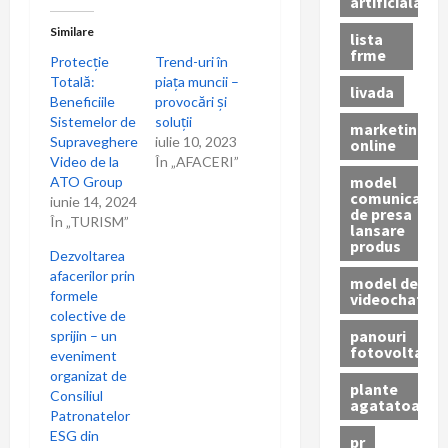
artificiala
Similare
lista
frme
Protecție
Trend-uri în
Totală:
piața muncii –
livada
Beneficiile
provocări și
Sistemelor de
soluții
marketing
Supraveghere
iulie 10, 2023
online
Video de la
În „AFACERI”
model
ATO Group
comunicat
iunie 14, 2024
de presa
În „TURISM”
lansare
produs
Dezvoltarea
afacerilor prin
model de
formele
videochat
colective de
panouri
sprijin – un
fotovoltaice
eveniment
organizat de
plante
Consiliul
agatatoare
Patronatelor
ESG din
pr