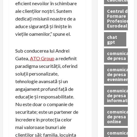
eficient nevoilor în schimbare
Centrul de
ale clienților noștri. Suntem
Formare
dedicați misiunii noastre de a
Profesionala
Eurodeal
aduce siguranță și liniște în
viețile oamenilor,” spune el.
chat
gpt
Sub conducerea lui Andrei
comunicat
de presa
Gatea,
ATO Group
a redefinit
paradigma securității, oferind
comunicat
soluții personalizate,
de presa
eveniment
tehnologie avansată și un
angajament profund față de
comunicat
de presa
educație și responsabilitate.
informativ
Nu este doar o companie de
comunicat
securitate; este un partener de
de presa
încredere în protecția celor
online
mai valoroase bunuri ale
comunicate
clienților săi: familia, locuința