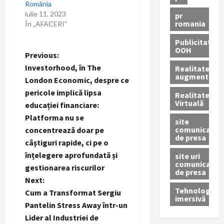
România
iulie 11, 2023
pr
romania
În „AFACERI”
Publicitate
OOH
P
Previous:
Investorhood, în The
Realitatea
o
augmentată
London Economic, despre ce
pericole implică lipsa
Realitatea
s
Virtuală
educației financiare:
t
Platforma nu se
site
comunicate
concentrează doar pe
de presa
n
câștiguri rapide, ci pe o
înțelegere aprofundată și
site uri
a
comunicate
gestionarea riscurilor
de presa
Next:
v
Tehnologie
Cum a Transformat Sergiu
imersivă
i
Pantelin Stress Away într-un
Lider al Industriei de