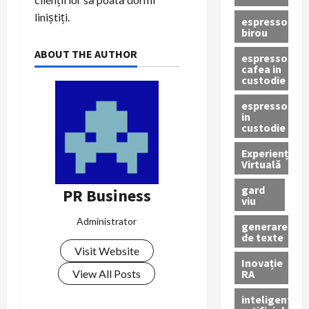
liniștiți.
espressor
birou
ABOUT THE AUTHOR
espressor
cafea in
custodie
espressor
in
custodie
Experiență
Virtuală
gard
PR Business
viu
Administrator
generare
de texte
Visit Website
Inovație
RA
View All Posts
inteligenta