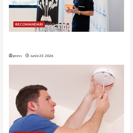
RECOMANDARI
Hernia strangulată: simptome de alarmă și
riscuri dacă amâni operația
press
iunie 23, 2026