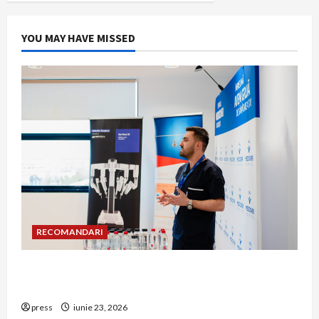
YOU MAY HAVE MISSED
RECOMANDARI
Hernia strangulată: simptome de alarmă și
riscuri dacă amâni operația
press
iunie 23, 2026