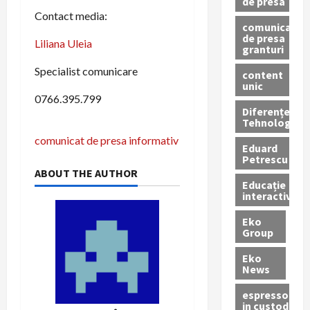
de presa
Contact media:
comunicate
de presa
Liliana Uleia
granturi
Specialist comunicare
content
unic
0766.395.799
Diferențe
Tehnologice
P
comunicat de presa informativ
Eduard
Petrescu
o
ABOUT THE AUTHOR
Educație
s
interactivă
t
Eko
Group
n
Eko
News
a
espressoare
in custodie