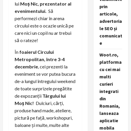
lui
Moș Nic, prezentator al
prin
evenimentului.
Să
articole,
performezi chiar în arena
advertoria
circului este o ocazie unică pe
le SEO și
care nici un copil nu ar trebui
comunicat
să o rateze!
e
În
foaierul Circului
Woot.ro,
Metropolitan, între 3-4
platforma
decembrie
, cei prezenti la
cu cei mai
eveniment se vor putea bucura
multi
de-a lungul întregului weekend
curieri
de toate surprizele pregătite
integrati
de expozanții
Târgului lui
din
Moș Nic!
Dulciuri, cărți,
Romania,
produse hand made, ateliere,
lanseaza
pictură pe față, workshopuri,
aplicatie
baloane și multe, multe alte
mobila