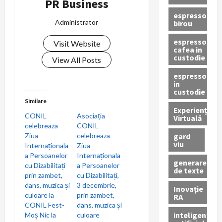
v
PR Business
espressor
i
Administrator
birou
g
espressor
Visit Website
cafea in
custodie
a
View All Posts
espressor
t
in
custodie
i
Similare
Experiență
CONIL
Asociația
Virtuală
o
celebreaza
CONIL
gard
Ziua
celebreaza
n
viu
Internaționala
Ziua
a Persoanelor
Internaționala
generare
cu Dizabilitați
a Persoanelor
de texte
prin zambet,
cu Dizabilitați,
dans, muzica și
3 decembrie,
Inovație
culoare la
prin zambet,
RA
CONIL Fest-
dans, muzica și
inteligenta
Moș Nic la
culoare