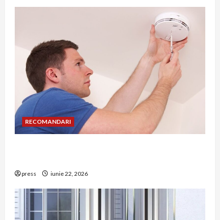
RECOMANDARI
Unde trebuie montat corect detectorul de GPL
într-o bucătărie
press
iunie 22, 2026