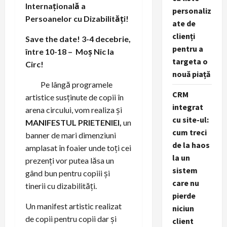
Internațională a
personaliz
Persoanelor cu Dizabilități!
ate de
clienți
Save the date! 3-4 decebrie,
pentru a
între 10-18 – Moș Nic la
targeta o
Circ!
nouă piață
Pe lângă programele
CRM
artistice susținute de copii în
integrat
arena circului, vom realiza și
cu site-ul:
MANIFESTUL PRIETENIEI,
un
cum treci
banner de mari dimenziuni
de la haos
amplasat în foaier unde toți cei
la un
prezenți vor putea lăsa un
sistem
gând bun pentru copiii și
care nu
tinerii cu dizabilități.
pierde
Un manifest artistic realizat
niciun
de copii pentru copii dar și
client