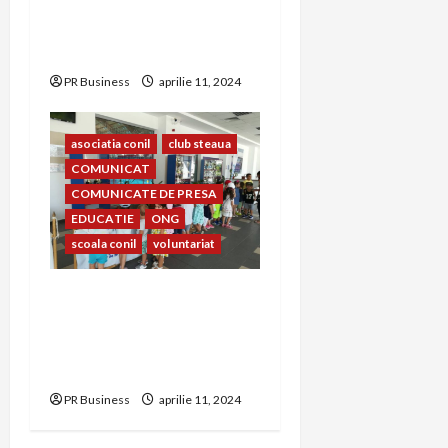
CONIL Fest 2023 –
FESTIVALUL INTEGRĂRII
EDIȚIA A – XXIII-A
PR Business
aprilie 11, 2024
asociatia conil
club steaua
COMUNICAT
COMUNICATE DE PRESA
EDUCATIE
ONG
scoala conil
voluntariat
Prietenia dintre copiii
Clubului Sportiv Steaua
București și copiii Școlii și
Asociației Conil
PR Business
aprilie 11, 2024