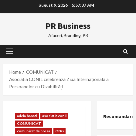
Skip
august 9, 2026
5:57:38 AM
to
content
PR Business
Afaceri, Branding, PR
Primary
Menu
Home
COMUNICAT
Asociația CONIL celebrează Ziua Internațională a
Persoanelor cu Dizabilități
Recomandari
adela hanafi
asociatia conil
COMUNICAT
comunicat de presa
ONG