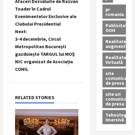
o
Afaceri Dezvăluite de Razvan
Toader în Cadrul
pr
s
romania
Evenimentelor Exclusive ale
t
Clubului Presidential
Publicitate
OOH
Next:
n
3-4 decembrie, Circul
Realitatea
augmentată
Metropolitan București
a
gazduiește TARGUL lui MOȘ
Realitatea
NIC organizat de Asociația
v
Virtuală
CONIL
site
i
comunicate
de presa
g
site uri
RELATED STORIES
comunicate
a
de presa
t
Tehnologie
imersivă
i