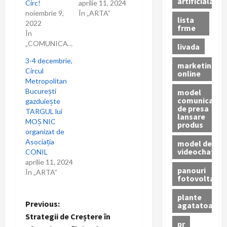
artificiala
Circ!
aprilie 11, 2024
noiembrie 9,
În „ARTA”
lista
2022
frme
În
„COMUNICAT”
livada
3-4 decembrie,
marketing
Circul
online
Metropolitan
București
model
comunicat
gazduiește
de presa
TARGUL lui
lansare
MOȘ NIC
produs
organizat de
Asociația
model de
videochat
CONIL
aprilie 11, 2024
panouri
În „ARTA”
fotovoltaice
plante
P
Previous:
agatatoare
Strategii de Creștere în
pr