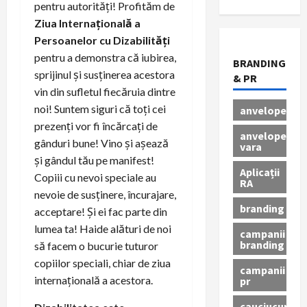
pentru autorități! Profităm de
Ziua Internațională a
Persoanelor cu Dizabilități
pentru a demonstra că iubirea,
BRANDING
sprijinul și susținerea acestora
& PR
vin din sufletul fiecăruia dintre
noi! Suntem siguri că toți cei
anvelope
prezenți vor fi încărcați de
anvelope
gânduri bune! Vino și așează
vara
și gândul tău pe manifest!
Aplicații
Copiii cu nevoi speciale au
RA
nevoie de susținere, încurajare,
branding
acceptare! Și ei fac parte din
lumea ta! Haide alături de noi
campanii
branding
să facem o bucurie tuturor
copiilor speciali, chiar de ziua
campanii
internațională a acestora.
pr
cauciucuri