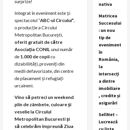
surprize!
nativa
Integrat în eveniment este și
Matricea
spectacolul ”
ABC-ul Circului”
,
Succesului
o producție a Circului
: un nou
Metropolitan București,
tip de
oferit gratuit de către
eveniment
Asociația CONIL
unui număr
în
de
1.000 de copii
cu
România,
dizabiliități, proveniți din
la
medii defavorizate, din centre
intersecți
de plasament și refugiați
a dintre
urcaineni.
imobiliare
, credite și
Vino să petreci un weekend
asigurări
plin de zâmbete, culoare și
veselie la Circulul
SellNet –
Metropolitan Bucuresti și
Lucrează
să celebrăm împreună Ziua
cu liste