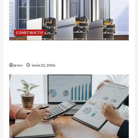
CONSTRUCTII
De ce a devenit tâmplăria din aluminiu o
opțiune aleasă adesea în construcțiile premium
press
iunie 22, 2026