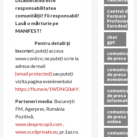
Dizabilitatea este
responsabilitatea
Centrul de
comunității! Fii responsabil!
Formare
Profesionala
Lasă o mărturie pe
Eurodeal
MANIFEST!
chat
gpt
Pentru detalii și
înscrieri
, puteți accesa
comunicat
de presa
www.conil.ro, ne puteți scrie la
adresa de mail
comunicat
[email protected]
sau puteți
de presa
eveniment
vizita pagina evenimentului
https://fb.me/e/1WDNG0uhY
.
comunicat
de presa
informativ
Parteneri media
: București
FM, Agerpres, România
comunicat
de presa
Pozitivă,
online
www.desprecopii.com
,
www.scoliprivate.eu
, pr.1az.ro.
comunicate