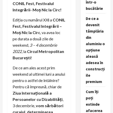
într-o
CONIL Fest, Festivalul
bucătărie
Integrării- Moș Nic la Circ!
De ce a
Ediția cu numărul XX
I
a
CONIL
devenit
Fest, Festivalul Integrării –
tâmplăria
Moș Nic la Circ
, va avea loc
din
pe durata a două zile de
aluminiu o
weekend,
3 – 4 decembrie
opțiune
2022
, la
Circul Metropolitan
aleasă
București
!
adesea în
De ce am ales acest prim
construcți
weekend al ultimei luni a anului
ile
pentru o astfel de întâlnire?
premium
Pentru că împreună, chiar de
Cum îți
Ziua Internațională a
poți
Persoanelor cu Dizabilități
,
extinde
3 decembrie,
vom sărbători
afacerea
curajul, determinarea,