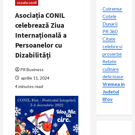
scoala conil
Cutremur
Asociația CONIL
Cotele
celebrează Ziua
Dunarii
PR 360
Internațională a
Citate
Persoanelor cu
celebre si
Dizabilități
proverbe
Rețete
culinare
PR Business
delicioase
aprilie 11, 2024
Vremea in
4 minutes read
Judetul
Ilfov