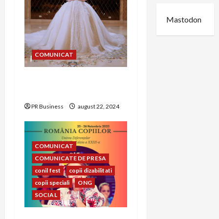
o
Mastodon
n
COMUNICAT
Alegerea rochiei de
mireasă perfecte
PR Business
august 22, 2024
COMUNICAT
COMUNICATE DE PRESA
conil fest
copii dizabilitati
copii speciali
ONG
SOCIAL