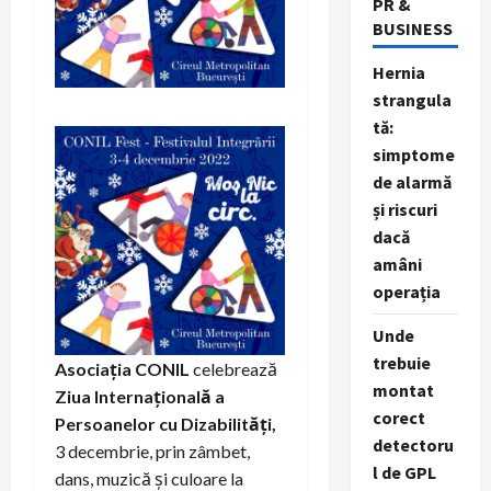
PR &
BUSINESS
Hernia
strangula
tă:
simptome
de alarmă
și riscuri
dacă
amâni
operația
Unde
trebuie
Asociația CONIL
celebrează
montat
Ziua Internațională a
corect
Persoanelor cu Dizabilități,
detectoru
3 decembrie, prin zâmbet,
l de GPL
dans, muzică și culoare la