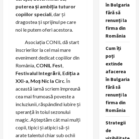
în Bulgaria
puterea și ambiția tuturor
fără să
copiilor speciali
, dar și
renunți la
dragostea și sprijinul pe care
firma din
noi le putem oferi acestora.
România
Asociația CONIL dă start
Cum îți
înscrierilor la cel mai mare
poți
eveniment dedicat copiilor din
extinde
România,
CONIL Fest
,
afacerea
Festivalul Integrării, Ediția a
în Bulgaria
XXI-a, Moș Nic la Circ
. În
fără să
această iarnă scriem împreună
renunți la
cea mai frumoasă poveste a
firma din
incluziunii, răspândind iubire și
România
speranță în toiul sezonului
magic. Așteptăm cât mai mulți
Strategii
copii, tipici și atipici să-și
de
arate talentul chiar sub ochii
vizibilitate