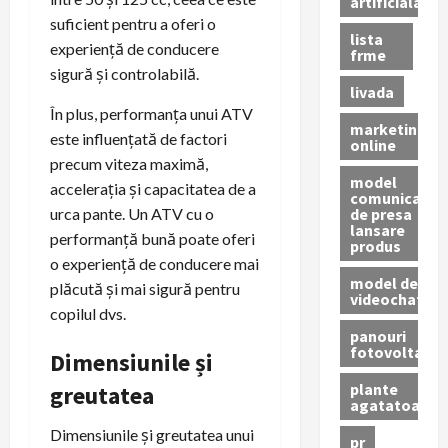
artificiala
suficient pentru a oferi o
lista
experiență de conducere
frme
sigură și controlabilă.
livada
În plus, performanța unui ATV
marketing
este influențată de factori
online
precum viteza maximă,
model
accelerația și capacitatea de a
comunicat
de presa
urca pante. Un ATV cu o
lansare
performanță bună poate oferi
produs
o experiență de conducere mai
model de
plăcută și mai sigură pentru
videochat
copilul dvs.
panouri
fotovoltaice
Dimensiunile și
plante
greutatea
agatatoare
Dimensiunile și greutatea unui
pr