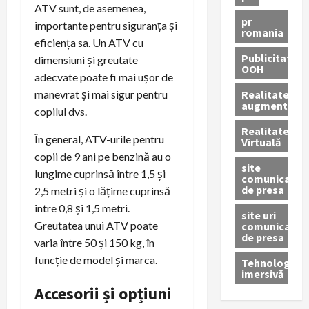
ATV sunt, de asemenea,
pr
importante pentru siguranța și
romania
eficiența sa. Un ATV cu
Publicitate
dimensiuni și greutate
OOH
adecvate poate fi mai ușor de
Realitatea
manevrat și mai sigur pentru
augmentată
copilul dvs.
Realitatea
În general, ATV-urile pentru
Virtuală
copii de 9 ani pe benzină au o
site
lungime cuprinsă între 1,5 și
comunicate
de presa
2,5 metri și o lățime cuprinsă
între 0,8 și 1,5 metri.
site uri
Greutatea unui ATV poate
comunicate
de presa
varia între 50 și 150 kg, în
funcție de model și marca.
Tehnologie
imersivă
Accesorii și opțiuni