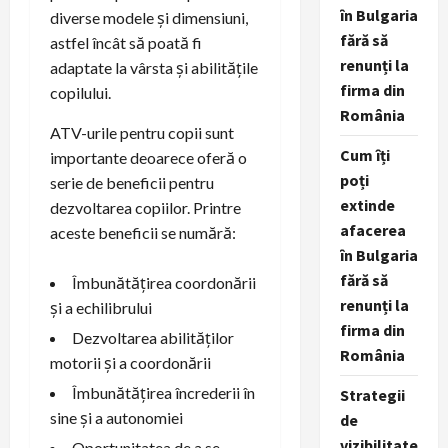
în Bulgaria
diverse modele și dimensiuni,
fără să
astfel încât să poată fi
renunți la
adaptate la vârsta și abilitățile
firma din
copilului.
România
ATV-urile pentru copii sunt
Cum îți
importante deoarece oferă o
poți
serie de beneficii pentru
extinde
dezvoltarea copiilor. Printre
afacerea
aceste beneficii se numără:
în Bulgaria
fără să
Îmbunătățirea coordonării
renunți la
și a echilibrului
firma din
Dezvoltarea abilităților
România
motorii și a coordonării
Îmbunătățirea încrederii în
Strategii
sine și a autonomiei
de
vizibilitate
Oportunitatea de a se