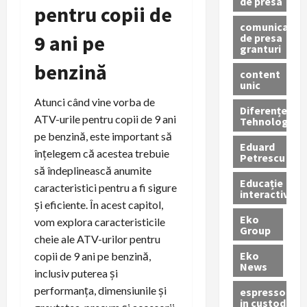
de presa
pentru copii de
comunicate
9 ani pe
de presa
granturi
benzină
content
unic
Atunci când vine vorba de
Diferențe
ATV-urile pentru copii de 9 ani
Tehnologice
pe benzină, este important să
Eduard
înțelegem că acestea trebuie
Petrescu
să îndeplinească anumite
Educație
caracteristici pentru a fi sigure
interactivă
și eficiente. În acest capitol,
Eko
vom explora caracteristicile
Group
cheie ale ATV-urilor pentru
Eko
copii de 9 ani pe benzină,
News
inclusiv puterea și
performanța, dimensiunile și
espressoare
in custodie