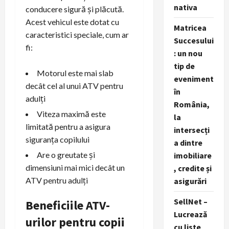
nativa
conducere sigură și plăcută.
Acest vehicul este dotat cu
Matricea
caracteristici speciale, cum ar
Succesului
fi:
: un nou
tip de
Motorul este mai slab
eveniment
decât cel al unui ATV pentru
în
adulți
România,
Viteza maximă este
la
limitată pentru a asigura
intersecți
siguranța copilului
a dintre
Are o greutate și
imobiliare
dimensiuni mai mici decât un
, credite și
ATV pentru adulți
asigurări
SellNet –
Beneficiile ATV-
Lucrează
urilor pentru copii
cu liste