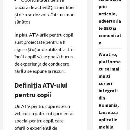
prin
bucura de activități în aer liber
articole,
și de a se dezvolta într-un mod
advertoria
sănătos
le SEO și
În plus, ATV-urile pentru copii
comunicat
sunt proiectate pentru a fi
e
sigure și ușor de utilizat, astfel
Woot.ro,
încât copiii să se poată bucura
platforma
de experiența de conducere
cu cei mai
fără a se expune la riscuri.
multi
curieri
Definiția ATV-ului
integrati
pentru copii
din
Romania,
Un ATV pentru copii este un
lanseaza
vehicul cu patru roți, proiectat
aplicatie
special pentru copii, care
mobila
oferă o experiență de