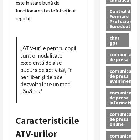
este în stare bună de
funcționare și este întreținut
Centrul de
Formare
regulat
Profesionala
Eurodeal
chat
gpt
„ATV-urile pentru copii
comunicat
sunt o modalitate
de presa
excelentă de a se
bucura de activități în
comunicat
de presa
aer liber și de a se
eveniment
dezvolta într-un mod
sănătos.”
comunicat
de presa
informativ
comunicat
Caracteristicile
de presa
online
ATV-urilor
comunicate