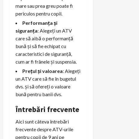
mare sau prea greu poate fi
periculos pentru copil.
Performanța și
siguranța
: Alegeți un ATV
care să aibă o performanță
bună și să fie echipat cu
caracteristici de siguranță,
cum ar fi frânele și suspensia.
Prețul și valoarea
: Alegeți
un ATV care să fie în bugetul
dvs. și să ofereți o valoare
bună pentru banii dvs.
Întrebări frecvente
Aici sunt câteva întrebări
frecvente despre ATV-urile
pentru copii de 9 ani pe