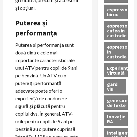
greutatea, precum și accesorii
și opțiuni.
espressor
birou
Puterea și
espressor
cafea in
performanța
custodie
Puterea și performanța sunt
espressor
in
două dintre cele mai
custodie
importante caracteristici ale
Experiență
unui ATV pentru copii de 9 ani
Virtuală
pe benzină. Un ATV cu o
putere și performanță
gard
viu
adecvate poate oferi o
experiență de conducere
generare
de texte
sigură și plăcută pentru
copilul dvs. În general, ATV-
Inovație
RA
urile pentru copii de 9 ani pe
benzină au o putere cuprinsă
inteligenta
între 50 și 125 cc, ceea ce este