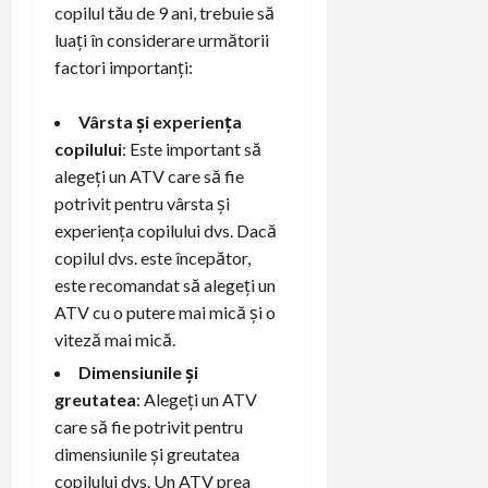
copilul tău de 9 ani, trebuie să
luați în considerare următorii
factori importanți:
Vârsta și experiența
copilului
: Este important să
alegeți un ATV care să fie
potrivit pentru vârsta și
experiența copilului dvs. Dacă
copilul dvs. este începător,
este recomandat să alegeți un
ATV cu o putere mai mică și o
viteză mai mică.
Dimensiunile și
greutatea
: Alegeți un ATV
care să fie potrivit pentru
dimensiunile și greutatea
copilului dvs. Un ATV prea