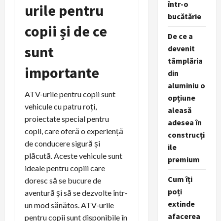
într-o
urile pentru
bucătărie
copii și de ce
De ce a
sunt
devenit
tâmplăria
importante
din
aluminiu o
ATV-urile pentru copii sunt
opțiune
vehicule cu patru roți,
aleasă
proiectate special pentru
adesea în
copii, care oferă o experiență
construcți
de conducere sigură și
ile
plăcută. Aceste vehicule sunt
premium
ideale pentru copiii care
Cum îți
doresc să se bucure de
poți
aventură și să se dezvolte într-
extinde
un mod sănătos. ATV-urile
afacerea
pentru copii sunt disponibile în