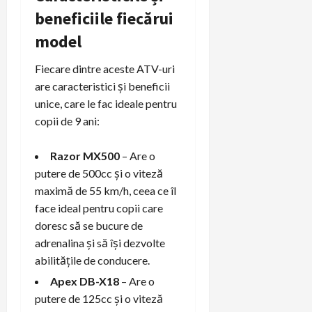
beneficiile fiecărui
model
Fiecare dintre aceste ATV-uri
are caracteristici și beneficii
unice, care le fac ideale pentru
copii de 9 ani:
Razor MX500
– Are o
putere de 500cc și o viteză
maximă de 55 km/h, ceea ce îl
face ideal pentru copii care
doresc să se bucure de
adrenalina și să își dezvolte
abilitățile de conducere.
Apex DB-X18
– Are o
putere de 125cc și o viteză