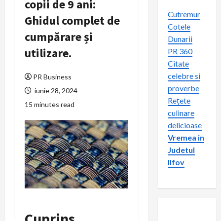
copii de 9 ani:
Cutremur
Ghidul complet de
Cotele
cumpărare și
Dunarii
utilizare.
PR 360
Citate
celebre si
PR Business
proverbe
iunie 28, 2024
Rețete
15 minutes read
culinare
delicioase
Vremea in
Judetul
Ilfov
Cuprins