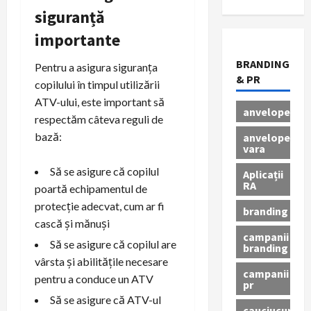
siguranță
importante
BRANDING
Pentru a asigura siguranța
& PR
copilului în timpul utilizării
ATV-ului, este important să
anvelope
respectăm câteva reguli de
bază:
anvelope
vara
Să se asigure că copilul
Aplicații
RA
poartă echipamentul de
protecție adecvat, cum ar fi
branding
cască și mănuși
campanii
Să se asigure că copilul are
branding
vârsta și abilitățile necesare
campanii
pentru a conduce un ATV
pr
Să se asigure că ATV-ul
cauciucuri