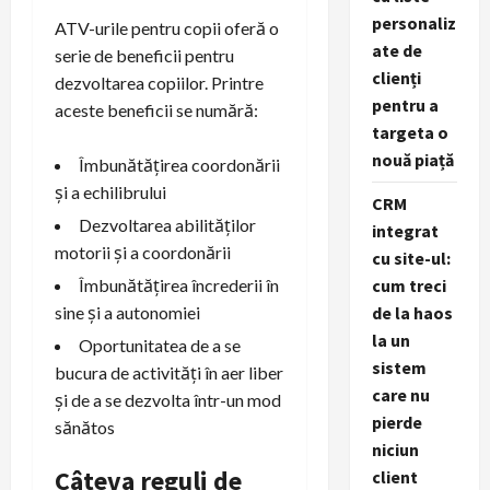
personaliz
ATV-urile pentru copii oferă o
ate de
serie de beneficii pentru
clienți
dezvoltarea copiilor. Printre
pentru a
aceste beneficii se numără:
targeta o
nouă piață
Îmbunătățirea coordonării
și a echilibrului
CRM
Dezvoltarea abilităților
integrat
motorii și a coordonării
cu site-ul:
cum treci
Îmbunătățirea încrederii în
de la haos
sine și a autonomiei
la un
Oportunitatea de a se
sistem
bucura de activități în aer liber
care nu
și de a se dezvolta într-un mod
pierde
sănătos
niciun
Câteva reguli de
client