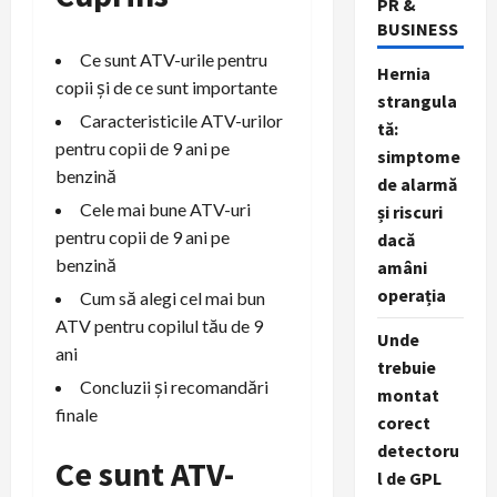
PR &
BUSINESS
Ce sunt ATV-urile pentru
Hernia
copii și de ce sunt importante
strangula
Caracteristicile ATV-urilor
tă:
pentru copii de 9 ani pe
simptome
benzină
de alarmă
Cele mai bune ATV-uri
și riscuri
pentru copii de 9 ani pe
dacă
benzină
amâni
operația
Cum să alegi cel mai bun
ATV pentru copilul tău de 9
Unde
ani
trebuie
Concluzii și recomandări
montat
finale
corect
detectoru
Ce sunt ATV-
l de GPL