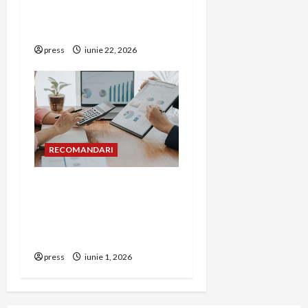
corect detectorul de GPL
într-o bucătărie
press
iunie 22, 2026
RECOMANDARI
Cum îți poți extinde
afacerea în Bulgaria fără
să renunți la firma din
România
press
iunie 1, 2026