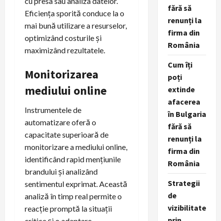
cu presa sau analiza datelor.
fără să
Eficiența sporită conduce la o
renunți la
mai bună utilizare a resurselor,
firma din
optimizând costurile și
România
maximizând rezultatele.
Cum îți
Monitorizarea
poți
mediului online
extinde
afacerea
Instrumentele de
în Bulgaria
automatizare oferă o
fără să
capacitate superioară de
renunți la
monitorizare a mediului online,
firma din
identificând rapid mențiunile
România
brandului și analizând
Strategii
sentimentul exprimat. Această
de
analiză în timp real permite o
vizibilitate
reacție promptă la situații
prin
critice și o adaptare