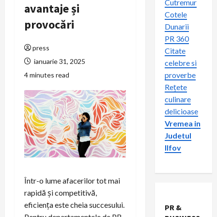
Cutremur
avantaje și
Cotele
provocări
Dunarii
PR 360
press
Citate
ianuarie 31, 2025
celebre si
proverbe
4 minutes read
Rețete
culinare
delicioase
Vremea in
Judetul
Ilfov
Într-o lume afacerilor tot mai
rapidă și competitivă,
eficiența este cheia succesului.
PR &
Pentru departamentele de PR,