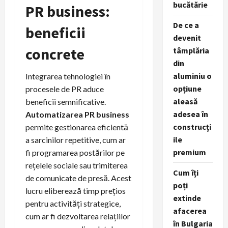
bucătărie
PR business:
De ce a
beneficii
devenit
concrete
tâmplăria
din
aluminiu o
Integrarea tehnologiei în
opțiune
procesele de PR aduce
aleasă
beneficii semnificative.
adesea în
Automatizarea PR business
construcți
permite gestionarea eficientă
ile
a sarcinilor repetitive, cum ar
premium
fi programarea postărilor pe
rețelele sociale sau trimiterea
Cum îți
de comunicate de presă. Acest
poți
lucru eliberează timp prețios
extinde
pentru activități strategice,
afacerea
cum ar fi dezvoltarea relațiilor
în Bulgaria