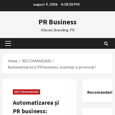
Skip
august 9, 2026
4:58:04 PM
to
content
PR Business
Afaceri, Branding, PR
Primary
Menu
Home
RECOMANDARI
Automatizarea și PR business: avantaje și provocări
Recomandari
RECOMANDARI
Automatizarea și
PR business: