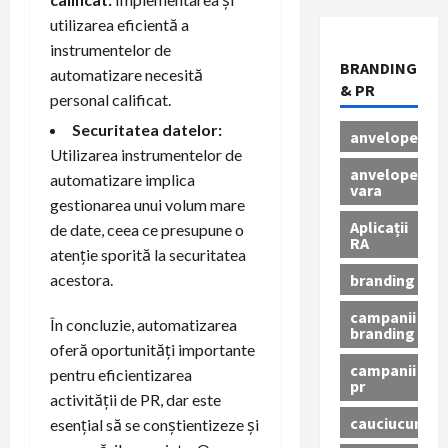
utilizarea eficientă a
instrumentelor de
BRANDING
automatizare necesită
& PR
personal calificat.
Securitatea datelor:
anvelope
Utilizarea instrumentelor de
anvelope
automatizare implica
vara
gestionarea unui volum mare
Aplicații
de date, ceea ce presupune o
RA
atenție sporită la securitatea
branding
acestora.
campanii
În concluzie, automatizarea
branding
oferă oportunități importante
campanii
pentru eficientizarea
pr
activității de PR, dar este
cauciucuri
esențial să se conștientizeze și