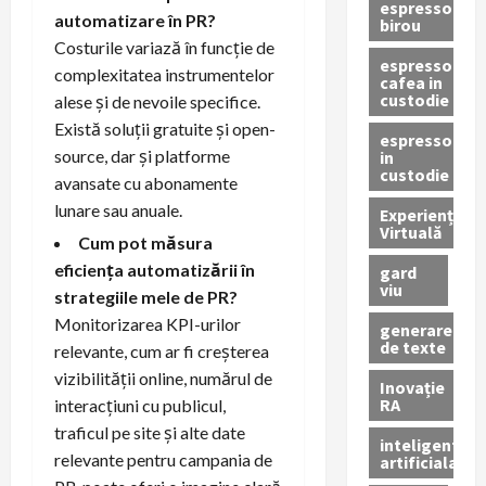
espressor
automatizare în PR?
birou
Costurile variază în funcție de
espressor
complexitatea instrumentelor
cafea in
custodie
alese și de nevoile specifice.
Există soluții gratuite și open-
espressor
source, dar și platforme
in
custodie
avansate cu abonamente
lunare sau anuale.
Experiență
Virtuală
Cum pot măsura
eficiența automatizării în
gard
viu
strategiile mele de PR?
Monitorizarea KPI-urilor
generare
de texte
relevante, cum ar fi creșterea
vizibilității online, numărul de
Inovație
RA
interacțiuni cu publicul,
traficul pe site și alte date
inteligenta
relevante pentru campania de
artificiala