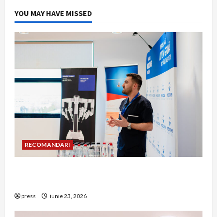
YOU MAY HAVE MISSED
RECOMANDARI
Hernia strangulată: simptome de alarmă și
riscuri dacă amâni operația
press
iunie 23, 2026