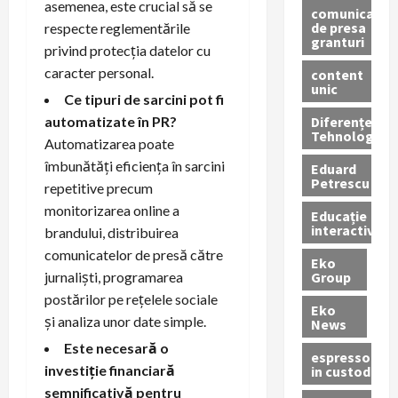
asemenea, este crucial să se
comunicate
de presa
respecte reglementările
granturi
privind protecția datelor cu
caracter personal.
content
unic
Ce tipuri de sarcini pot fi
Diferențe
automatizate în PR?
Tehnologice
Automatizarea poate
îmbunătăți eficiența în sarcini
Eduard
Petrescu
repetitive precum
monitorizarea online a
Educație
interactivă
brandului, distribuirea
comunicatelor de presă către
Eko
Group
jurnaliști, programarea
postărilor pe rețelele sociale
Eko
și analiza unor date simple.
News
Este necesară o
espressoare
investiție financiară
in custodie
semnificativă pentru