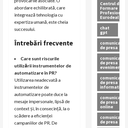
provocările asociate. O
Centrul de
abordare echilibrată, care
Formare
Profesionala
integrează tehnologia cu
Eurodeal
expertiza umană, este cheia
chat
succesului.
gpt
Întrebări frecvente
comunicat
de presa
comunicat
Care sunt riscurile
de presa
utilizării instrumentelor de
eveniment
automatizare în PR?
comunicat
Utilizarea neadecvată a
de presa
informativ
instrumentelor de
automatizare poate duce la
comunicat
mesaje impersonale, lipsă de
de presa
online
context și, în consecință, la o
scădere a eficienței
comunicate
de presa
campaniilor de PR. De