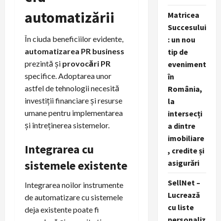
automatizării
Matricea
Succesului
În ciuda beneficiilor evidente,
: un nou
automatizarea PR business
tip de
prezintă și
provocări PR
eveniment
specifice. Adoptarea unor
în
astfel de tehnologii necesită
România,
investiții financiare și resurse
la
umane pentru implementarea
intersecți
și întreținerea sistemelor.
a dintre
imobiliare
Integrarea cu
, credite și
sistemele existente
asigurări
SellNet –
Integrarea noilor instrumente
Lucrează
de automatizare cu sistemele
cu liste
deja existente poate fi
personaliz