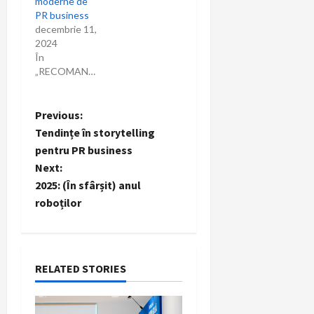
moderne de
PR business
decembrie 11,
2024
În
„RECOMANDARI”
P
Previous:
Tendințe în storytelling
o
pentru PR business
Next:
s
2025: (În sfârșit) anul
t
roboților
n
a
RELATED STORIES
v