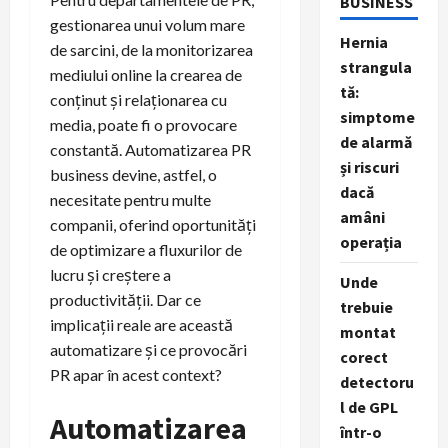
BUSINESS
gestionarea unui volum mare
Hernia
de sarcini, de la monitorizarea
strangula
mediului online la crearea de
tă:
conținut și relaționarea cu
simptome
media, poate fi o provocare
de alarmă
constantă. Automatizarea PR
și riscuri
business devine, astfel, o
dacă
necesitate pentru multe
amâni
companii, oferind oportunități
operația
de optimizare a fluxurilor de
lucru și creștere a
Unde
productivității. Dar ce
trebuie
implicații reale are această
montat
automatizare și ce provocări
corect
PR apar în acest context?
detectoru
l de GPL
Automatizarea
într-o