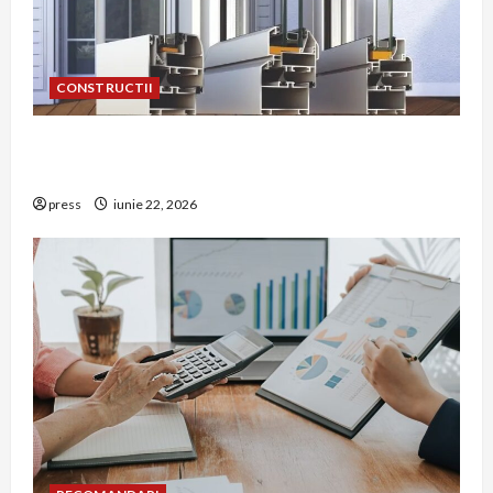
CONSTRUCTII
De ce a devenit tâmplăria din aluminiu o
opțiune aleasă adesea în construcțiile premium
press
iunie 22, 2026