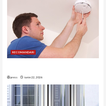
RECOMANDARI
Unde trebuie montat corect detectorul de GPL
într-o bucătărie
press
iunie 22, 2026