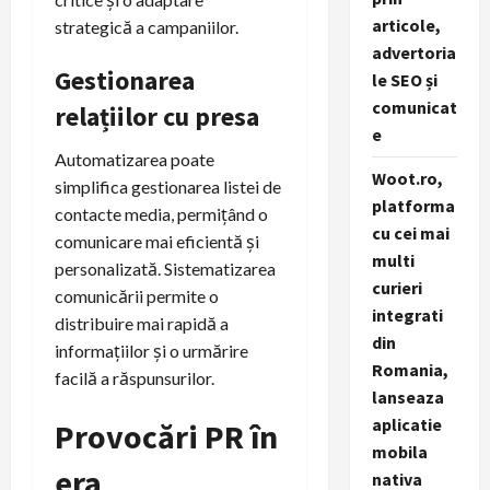
articole,
strategică a campaniilor.
advertoria
Gestionarea
le SEO și
comunicat
relațiilor cu presa
e
Automatizarea poate
Woot.ro,
simplifica gestionarea listei de
platforma
contacte media, permițând o
cu cei mai
comunicare mai eficientă și
multi
personalizată. Sistematizarea
curieri
comunicării permite o
integrati
distribuire mai rapidă a
din
informațiilor și o urmărire
Romania,
facilă a răspunsurilor.
lanseaza
aplicatie
Provocări PR în
mobila
era
nativa