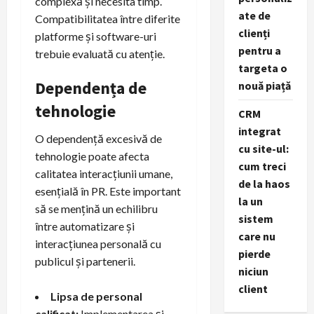
complexă și necesita timp.
ate de
Compatibilitatea între diferite
clienți
platforme și software-uri
pentru a
trebuie evaluată cu atenție.
targeta o
Dependența de
nouă piață
tehnologie
CRM
integrat
O dependență excesivă de
cu site-ul:
tehnologie poate afecta
cum treci
calitatea interacțiunii umane,
de la haos
esențială în PR. Este important
la un
să se mențină un echilibru
sistem
între automatizare și
care nu
interacțiunea personală cu
pierde
publicul și partenerii.
niciun
client
Lipsa de personal
calificat:
Implementarea și