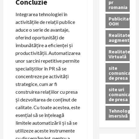
Concluzie
pr
romania
Integrarea tehnologiei în
Publicitate
activitățile de relații publice
OOH
aduce o serie de avantaje,
Realitatea
oferind oportunități de
augmentată
îmbunătățire a eficienței și
Realitatea
productivității. Automatizarea
Virtuală
unor sarcini repetitive permite
site
specialiștilor în PR să se
comunicate
concentreze pe activități
de presa
strategice, cum ar fi
site uri
construirea relațiilor cu presa
comunicate
de presa
și dezvoltarea de conținut de
calitate. Cu toate acestea, este
Tehnologie
esențial să se înțeleagă
imersivă
limitele automatizării și să se
utilizeze aceste instrumente
cu discernământ, pentru a