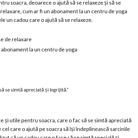
tru soacra, deoarece o ajută să se relaxeze și să se
relaxare, cum ar fi un abonament la un centru de yoga
ele un cadou care o ajută să se relaxeze.
se de relaxare
un abonament la un centru de yoga
ă se simtă apreciată și îngrijită.”
ce și utile pentru soacra, care o fac să se simtă apreciată
e cel care o ajută pe soacra să își îndeplinească sarcinile
ăzut că un cadou care o face să se simtă specială și