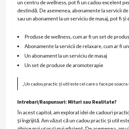
un centru de wellness, pot fi un cadou excelent pen
destindă. De asemenea, abonamente la servicii de 
sau un abonament la un serviciu de masaj, pot fi și 
Produse de wellness, cum ar fi un set de produ
Abonamente la servicii de relaxare, cum ar fi 
Un abonament la un serviciu de masaj
Un set de produse de aromoterapie
„Un cadou practic și util este cel care o face pe soacra s
Intrebari/Raspunsuri: Mituri sau Realitate?
În acest capitol, am explorat idei de cadouri practi
și îngrijită. Am văzut că un cadou practic și util est
zilnice mai ușor și mai eficient. De asemenea, am v