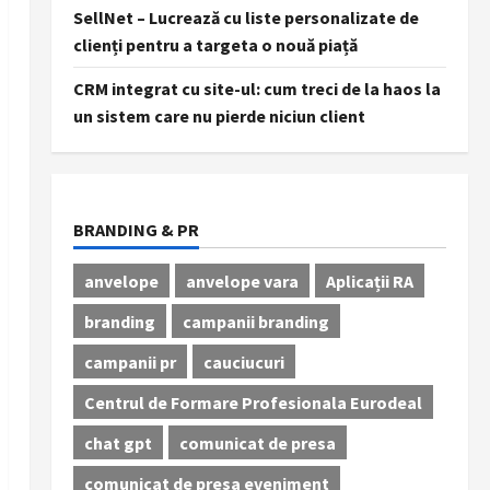
SellNet – Lucrează cu liste personalizate de
clienți pentru a targeta o nouă piață
CRM integrat cu site-ul: cum treci de la haos la
un sistem care nu pierde niciun client
BRANDING & PR
anvelope
anvelope vara
Aplicații RA
branding
campanii branding
campanii pr
cauciucuri
Centrul de Formare Profesionala Eurodeal
chat gpt
comunicat de presa
comunicat de presa eveniment