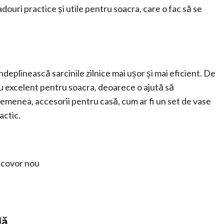
adouri practice și utile pentru soacra, care o fac să se
îndeplinească sarcinile zilnice mai ușor și mai eficient. De
ou excelent pentru soacra, deoarece o ajută să
emenea, accesorii pentru casă, cum ar fi un set de vase
actic.
n covor nou
lă