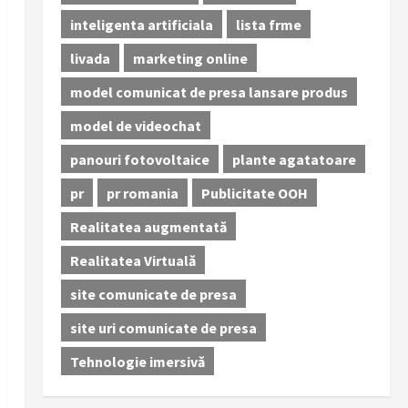
inteligenta artificiala
lista frme
livada
marketing online
model comunicat de presa lansare produs
model de videochat
panouri fotovoltaice
plante agatatoare
pr
pr romania
Publicitate OOH
Realitatea augmentată
Realitatea Virtuală
site comunicate de presa
site uri comunicate de presa
Tehnologie imersivă