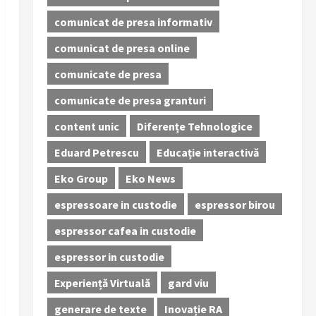
comunicat de presa informativ
comunicat de presa online
comunicate de presa
comunicate de presa granturi
content unic
Diferențe Tehnologice
Eduard Petrescu
Educație interactivă
Eko Group
Eko News
espressoare in custodie
espressor birou
espressor cafea in custodie
espressor in custodie
Experiență Virtuală
gard viu
generare de texte
Inovație RA