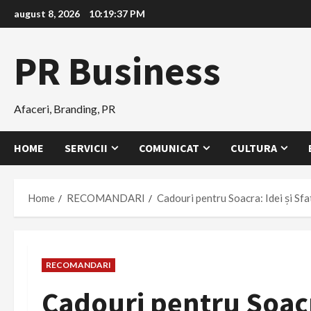
Skip
august 8, 2026
10:19:38 PM
to
content
PR Business
Afaceri, Branding, PR
HOME
SERVICII
COMUNICAT
CULTURA
Home
RECOMANDARI
Cadouri pentru Soacra: Idei și Sf
RECOMANDARI
Cadouri pentru Soacra