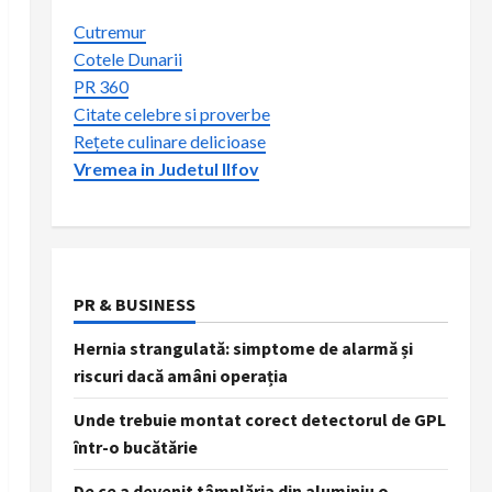
Cutremur
Cotele Dunarii
PR 360
Citate celebre si proverbe
Rețete culinare delicioase
Vremea in Judetul Ilfov
PR & BUSINESS
Hernia strangulată: simptome de alarmă și
riscuri dacă amâni operația
Unde trebuie montat corect detectorul de GPL
într-o bucătărie
De ce a devenit tâmplăria din aluminiu o