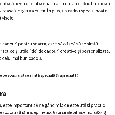
ențială pentru relația noastră cu ea. Un cadou bun poate
întărească legătura cu ea. În plus, un cadou special poate
 visele.
de cadouri pentru soacra, care să o facă să se simtă
actice și utile, idei de cadouri creative și personalizate,
a celui mai bun cadou.
e pe soacra să se simtă specială și apreciată.”
ra
este important să ne gândim la ce este util și practic
 soacra să își îndeplinească sarcinile zilnice mai ușor și