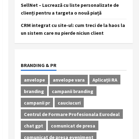
SellNet – Lucrează cu liste personalizate de
clienți pentru a targeta o nouă piață
CRM integrat cu site-ul: cum treci de la haos la
un sistem care nu pierde niciun client
BRANDING & PR
anvelope
anvelope vara
Aplicații RA
branding
campanii branding
campanii pr
cauciucuri
Centrul de Formare Profesionala Eurodeal
chat gpt
comunicat de presa
comunicat de presa eveniment