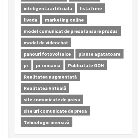
inteligenta artificiala
lista frme
livada
marketing online
model comunicat de presa lansare produs
model de videochat
panouri fotovoltaice
plante agatatoare
pr
pr romania
Publicitate OOH
Realitatea augmentată
Realitatea Virtuală
site comunicate de presa
site uri comunicate de presa
Tehnologie imersivă