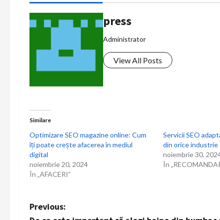
press
Administrator
View All Posts
Similare
Optimizare SEO magazine online: Cum
Servicii SEO adapt
îți poate crește afacerea în mediul
din orice industrie
digital
noiembrie 30, 202
noiembrie 20, 2024
În „RECOMANDAR
În „AFACERI”
P
Previous: