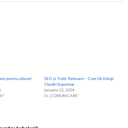
ate pentru afaceri
SEO și Trafic Relevant – Cum Să Atingi
Clasări Superioar
4
ianuarie 22, 2024
I”
În „COMUNICARE”