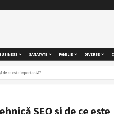
BUSINESS
SANATATE
FAMILIE
DIVERSE
C
i de ce este importantă?
ehnică SEO și de ce este