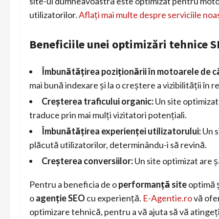
site-ul dumneavoastră este optimizat pentru motoa
utilizatorilor.
Aflați mai multe despre serviciile no
Beneficiile unei optimizări tehnice 
Îmbunătățirea poziționării în motoarele de c
mai bună indexare și la o creștere a vizibilității în r
Creșterea traficului organic:
Un site optimizat
traduce prin mai mulți vizitatori potențiali.
Îmbunătățirea experienței utilizatorului:
Un s
plăcută utilizatorilor, determinându-i să revină.
Creșterea conversiilor:
Un site optimizat are șa
Pentru a beneficia de o
performanță site
optimă ș
o
agenție SEO
cu experiență.
E-Agentie.ro
vă ofer
optimizare tehnică, pentru a vă ajuta să vă atingeți