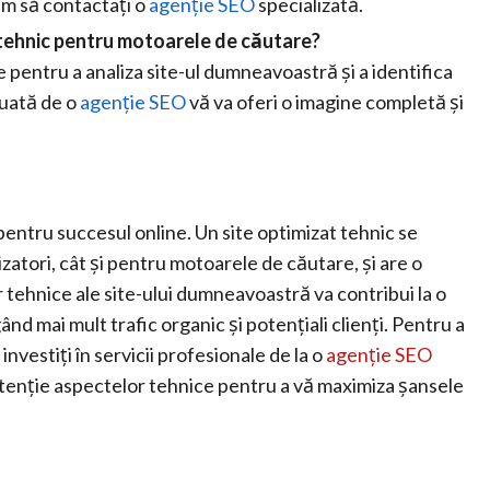
m să contactați o
agenție SEO
specializată.
 tehnic pentru motoarele de căutare?
e pentru a analiza site-ul dumneavoastră și a identifica
tuată de o
agenție SEO
vă va oferi o imagine completă și
entru succesul online. Un site optimizat tehnic se
izatori, cât și pentru motoarele de căutare, și are o
 tehnice ale site-ului dumneavoastră va contribui la o
gând mai mult trafic organic și potențiali clienți. Pentru a
vestiți în servicii profesionale de la o
agenție SEO
tenție aspectelor tehnice pentru a vă maximiza șansele