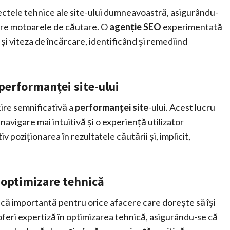
tele tehnice ale site-ului dumneavoastră, asigurându-
ătre motoarele de căutare. O
agenție SEO
experimentată
i și viteza de încărcare, identificând și remediind
.
performanței site-ului
ire semnificativă a
performanței site
-ului. Acest lucru
navigare mai intuitivă și o experiență utilizator
v poziționarea în rezultatele căutării și, implicit,
 optimizare tehnică
ică importantă pentru orice afacere care dorește să își
oferi expertiză în optimizarea tehnică, asigurându-se că