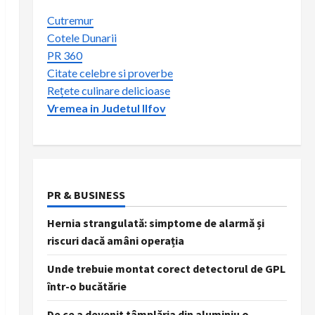
Cutremur
Cotele Dunarii
PR 360
Citate celebre si proverbe
Rețete culinare delicioase
Vremea in Judetul Ilfov
PR & BUSINESS
Hernia strangulată: simptome de alarmă și
riscuri dacă amâni operația
Unde trebuie montat corect detectorul de GPL
într-o bucătărie
De ce a devenit tâmplăria din aluminiu o