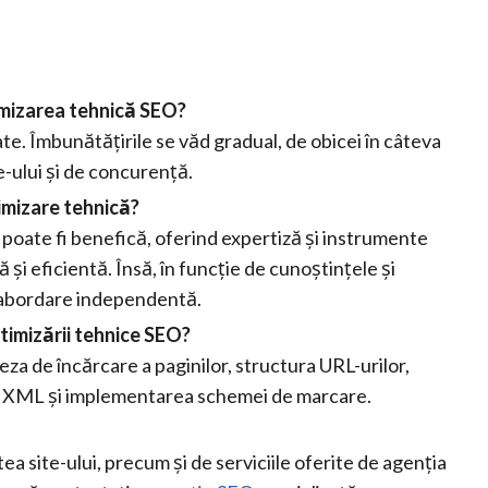
imizarea tehnică SEO?
te. Îmbunătățirile se văd gradual, de obicei în câteva
e-ului și de concurență.
imizare tehnică?
, poate fi benefică, oferind expertiză și instrumente
și eficientă. Însă, în funcție de cunoștințele și
 abordare independentă.
timizării tehnice SEO?
za de încărcare a paginilor, structura URL-urilor,
ri XML și implementarea schemei de marcare.
a site-ului, precum și de serviciile oferite de agenția