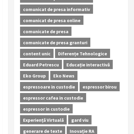
comunicat de presa informativ
comunicat de presa online
comunicate de presa
comunicate de presa granturi
content unic
Diferențe Tehnologice
Eduard Petrescu
Educație interactivă
Eko Group
Eko News
espressoare in custodie
espressor birou
espressor cafea in custodie
espressor in custodie
Experiență Virtuală
gard viu
generare de texte
Inovație RA