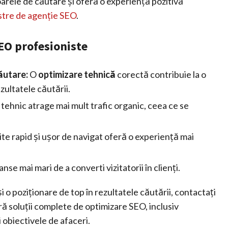
rele de căutare și oferă o experiență pozitivă
astre de agenție SEO
.
SEO profesioniste
ăutare:
O
optimizare tehnică
corectă contribuie la o
ezultatele căutării.
 tehnic atrage mai mult trafic organic, ceea ce se
ite rapid și ușor de navigat oferă o experiență mai
nse mai mari de a converti vizitatorii în clienți.
i o poziționare de top în rezultatele căutării, contactați
ă soluții complete de optimizare SEO, inclusiv
 obiectivele de afaceri.