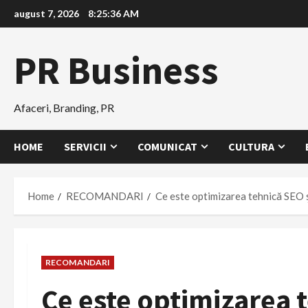
Skip
august 7, 2026
8:25:37 AM
to
content
PR Business
Afaceri, Branding, PR
HOME
SERVICII
COMUNICAT
CULTURA
Home
RECOMANDARI
Ce este optimizarea tehnică SEO ș
RECOMANDARI
Ce este optimizarea t