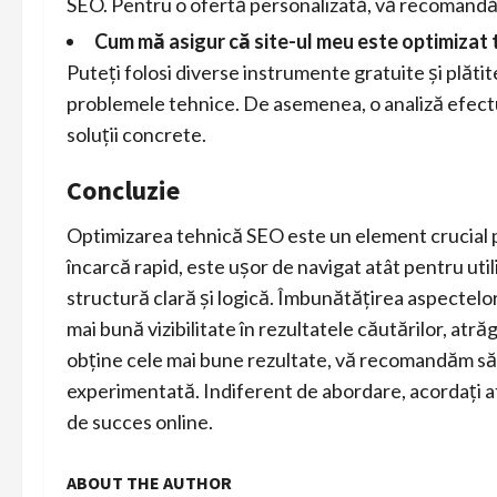
SEO. Pentru o ofertă personalizată, vă recomandă
Cum mă asigur că site-ul meu este optimizat
Puteți folosi diverse instrumente gratuite și plătit
problemele tehnice. De asemenea, o analiză efec
soluții concrete.
Concluzie
Optimizarea tehnică SEO este un element crucial p
încarcă rapid, este ușor de navigat atât pentru util
structură clară și logică. Îmbunătățirea aspectelor
mai bună vizibilitate în rezultatele căutărilor, atră
obține cele mai bune rezultate, vă recomandăm să in
experimentată. Indiferent de abordare, acordați a
de succes online.
ABOUT THE AUTHOR