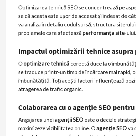
Optimizarea tehnică SEO se concentrează pe aspec
se că acesta este ușor de accesat și indexat de c
va analiza în detaliu codul sursă, structura site-ulu
problemele care afectează
performanța site
-ului
Impactul optimizării tehnice asupra 
O
optimizare tehnică
corectă duce la o îmbunătăț
se traduce printr-un timp de încărcare mai rapid, o 
îmbunătățită. Toți acești factori influențează poziti
atragerea de trafic organic.
Colaborarea cu o agenție SEO pentru
Angajarea unei
agenții SEO
este o decizie strateg
maximizeze vizibilitatea online. O
agenție SEO
va 