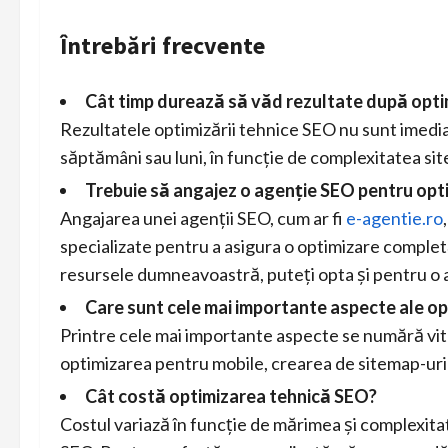
Întrebări frecvente
Cât timp durează să văd rezultate după opt
Rezultatele optimizării tehnice SEO nu sunt imedia
săptămâni sau luni, în funcție de complexitatea sit
Trebuie să angajez o agenție SEO pentru opt
Angajarea unei agenții SEO, cum ar fi
e-agentie.ro
specializate pentru a asigura o optimizare completă 
resursele dumneavoastră, puteți opta și pentru o
Care sunt cele mai importante aspecte ale op
Printre cele mai importante aspecte se numără vite
optimizarea pentru mobile, crearea de sitemap-u
Cât costă optimizarea tehnică SEO?
Costul variază în funcție de mărimea și complexitate