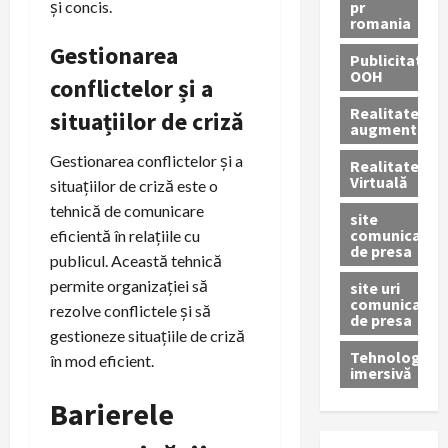
pr
și concis.
romania
Gestionarea
Publicitate
OOH
conflictelor și a
Realitatea
situațiilor de criză
augmentată
Gestionarea conflictelor și a
Realitatea
Virtuală
situațiilor de criză este o
tehnică de comunicare
site
comunicate
eficientă în relațiile cu
de presa
publicul. Această tehnică
permite organizației să
site uri
comunicate
rezolve conflictele și să
de presa
gestioneze situațiile de criză
Tehnologie
în mod eficient.
imersivă
Barierele