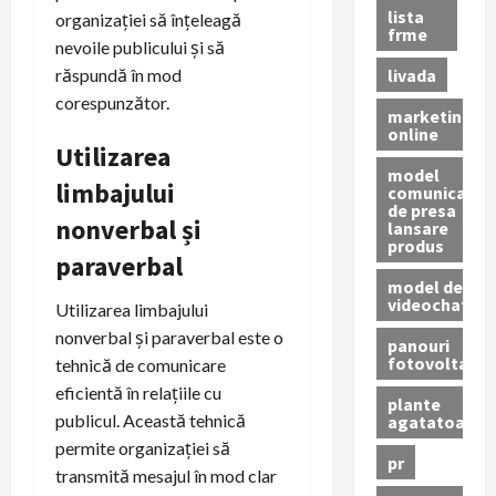
lista
organizației să înțeleagă
frme
nevoile publicului și să
livada
răspundă în mod
corespunzător.
marketing
online
Utilizarea
model
limbajului
comunicat
de presa
nonverbal și
lansare
produs
paraverbal
model de
videochat
Utilizarea limbajului
nonverbal și paraverbal este o
panouri
fotovoltaice
tehnică de comunicare
eficientă în relațiile cu
plante
publicul. Această tehnică
agatatoare
permite organizației să
pr
transmită mesajul în mod clar