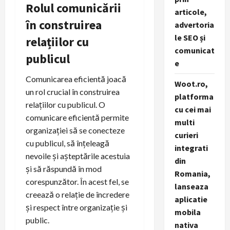
Rolul comunicării
articole,
în construirea
advertoria
le SEO și
relațiilor cu
comunicat
publicul
e
Comunicarea eficientă joacă
Woot.ro,
un rol crucial în construirea
platforma
relațiilor cu publicul. O
cu cei mai
comunicare eficientă permite
multi
organizației să se conecteze
curieri
cu publicul, să înțeleagă
integrati
nevoile și așteptările acestuia
din
și să răspundă în mod
Romania,
corespunzător. În acest fel, se
lanseaza
creează o relație de încredere
aplicatie
și respect între organizație și
mobila
public.
nativa