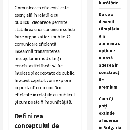
bucătărie
Comunicarea eficientă este
De ce a
esențială în relațiile cu
devenit
publicul, deoarece permite
tâmplăria
stabilirea unei conexiuni solide
din
între organizație și public. O
aluminiu o
comunicare eficientă
opțiune
înseamnă transmiterea
aleasă
mesajelor în mod clar și
adesea în
concis, astfel încât să fie
construcți
înțelese și acceptate de public.
ile
În acest capitol, vom explora
premium
importanța comunicării
eficiente în relațiile cu publicul
Cum îți
și cum poate fi îmbunătățită.
poți
extinde
Definirea
afacerea
conceptului de
în Bulgaria