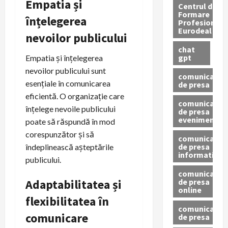
Empatia și
Centrul de
Formare
înțelegerea
Profesionala
Eurodeal
nevoilor publicului
chat
gpt
Empatia și înțelegerea
nevoilor publicului sunt
comunicat
esențiale în comunicarea
de presa
eficientă. O organizație care
comunicat
înțelege nevoile publicului
de presa
eveniment
poate să răspundă în mod
corespunzător și să
comunicat
de presa
îndeplinească așteptările
informativ
publicului.
comunicat
de presa
Adaptabilitatea și
online
flexibilitatea în
comunicate
comunicare
de presa