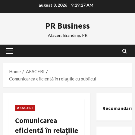
Skip
august 8, 2026
9:29:28 AM
to
content
PR Business
Afaceri, Branding, PR
Primary
Menu
Home
AFACERI
Comunicarea eficientă în relațiile cu publicul
Recomandari
AFACERI
Comunicarea
eficientă în relațiile