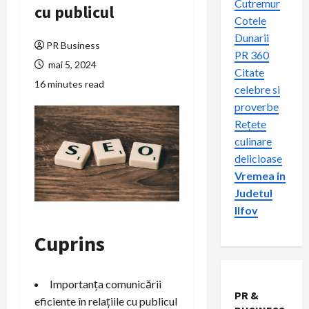
Cutremur
cu publicul
Cotele
Dunarii
PR Business
PR 360
mai 5, 2024
Citate
16 minutes read
celebre si
proverbe
Rețete
culinare
delicioase
Vremea in
Judetul
Ilfov
Cuprins
Importanța comunicării
PR &
eficiente în relațiile cu publicul