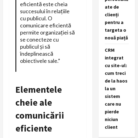
eficientă este cheia
ate de
succesului în relațiile
clienți
cu publicul. O
pentru a
comunicare eficientă
targeta o
permite organizației să
nouă piață
se conecteze cu
publicul și să
CRM
îndeplinească
integrat
obiectivele sale.”
cu site-ul:
cum treci
de la haos
Elementele
la un
sistem
cheie ale
care nu
pierde
comunicării
niciun
eficiente
client