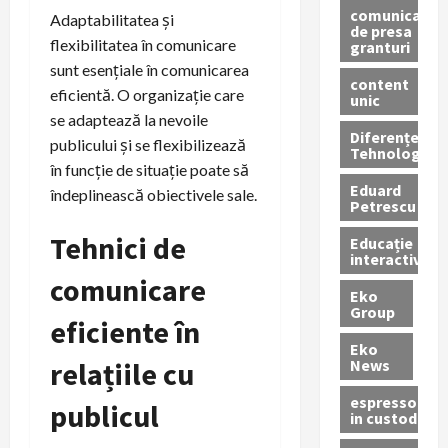
comunicate
Adaptabilitatea și
de presa
flexibilitatea în comunicare
granturi
sunt esențiale în comunicarea
content
eficientă. O organizație care
unic
se adaptează la nevoile
Diferențe
publicului și se flexibilizează
Tehnologice
în funcție de situație poate să
Eduard
îndeplinească obiectivele sale.
Petrescu
Tehnici de
Educație
interactivă
comunicare
Eko
Group
eficiente în
Eko
News
relațiile cu
espressoare
publicul
in custodie