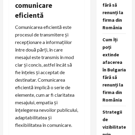
comunicare
fără să
renunți la
eficientă
firma din
Comunicarea eficientă este
România
procesul de transmitere și
Cum îți
recepționare a informațiilor
poți
între două părți, în care
extinde
mesajul este transmis în mod
afacerea
clar și concis, astfel încât să
în Bulgaria
fie înțeles și acceptat de
fără să
destinatar. Comunicarea
renunți la
eficientă implică o serie de
firma din
elemente, cum ar fi claritatea
România
mesajului, empatia și
înțelegerea nevoilor publicului,
Strategii
adaptabilitatea și
de
flexibilitatea în comunicare.
vizibilitate
prin