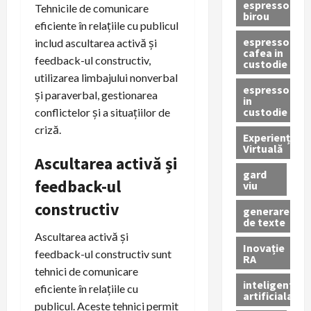
espressor
Tehnicile de comunicare
birou
eficiente în relațiile cu publicul
espressor
includ ascultarea activă și
cafea in
feedback-ul constructiv,
custodie
utilizarea limbajului nonverbal
espressor
și paraverbal, gestionarea
in
custodie
conflictelor și a situațiilor de
criză.
Experiență
Virtuală
Ascultarea activă și
gard
feedback-ul
viu
constructiv
generare
de texte
Ascultarea activă și
Inovație
feedback-ul constructiv sunt
RA
tehnici de comunicare
inteligenta
eficiente în relațiile cu
artificiala
publicul. Aceste tehnici permit