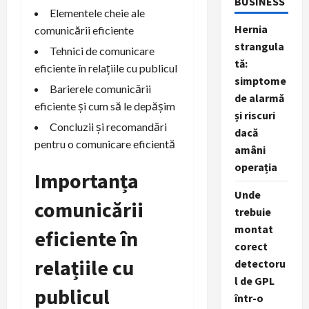
BUSINESS
Elementele cheie ale
Hernia
comunicării eficiente
strangula
Tehnici de comunicare
tă:
eficiente în relațiile cu publicul
simptome
Barierele comunicării
de alarmă
eficiente și cum să le depășim
și riscuri
Concluzii și recomandări
dacă
pentru o comunicare eficientă
amâni
operația
Importanța
Unde
comunicării
trebuie
montat
eficiente în
corect
relațiile cu
detectoru
l de GPL
publicul
într-o