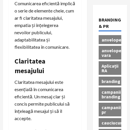
Comunicarea eficientă implică
o serie de elemente cheie, cum
ar fi claritatea mesajului,
BRANDING
empatia și înțelegerea
& PR
nevoilor publicului,
anvelope
adaptabilitatea și
flexibilitatea în comunicare.
anvelope
vara
Claritatea
Aplicații
mesajului
RA
branding
Claritatea mesajului este
esențială în comunicarea
campanii
branding
eficientă. Un mesaj clar și
concis permite publicului să
campanii
înțeleagă mesajul și să îl
pr
accepte.
cauciucuri