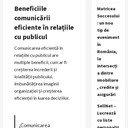
Beneficiile
Matricea
Succesului
comunicării
: un nou
eficiente în relațiile
tip de
cu publicul
eveniment
în
Comunicarea eficientă în
România,
relațiile cu publicul are
la
multiple beneficii, cum ar fi
intersecți
creșterea încrederii și
a dintre
loialității publicului,
imobiliare
îmbunătățirea imaginii
, credite și
organizației și creșterea
asigurări
eficienței în luarea deciziilor.
SellNet –
Lucrează
cu liste
„Comunicarea
personaliz