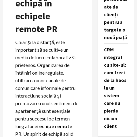
echipă în
ate de
echipele
clienți
pentru a
remote PR
targeta o
nouă piață
Chiar și la distanță, este
CRM
important să se cultive un
integrat
mediu de lucru colaborativ și
cu site-ul:
prietenos. Organizarea de
cum treci
întâlniri online regulate,
de la haos
utilizarea unor canale de
la un
comunicare informale pentru
sistem
interacțiune socială și
care nu
promovarea unui sentiment de
pierde
apartenență sunt esențiale
niciun
pentru succesul pe termen
client
lung al unei
echipe remote
PR
. Un spirit de echipă solid