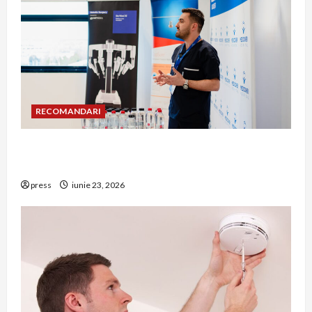
RECOMANDARI
Hernia strangulată: simptome de alarmă și
riscuri dacă amâni operația
press
iunie 23, 2026