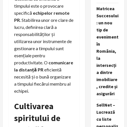
timpului este o provocare
Matricea
specifică
echipelor remote
Succesului
PR
. Stabilirea unor ore clare de
: un nou
lucru, definirea clară a
tip de
responsabilităților și
eveniment
utilizarea unor instrumente de
în
gestionare a timpului sunt
România,
esențiale pentru
la
productivitate. O
comunicare
intersecți
la distanță PR
eficientă
a dintre
necesită și o bună organizare
imobiliare
a timpului fiecărui membru al
, credite și
echipei.
asigurări
Cultivarea
SellNet –
Lucrează
spiritului de
cu liste
personaliz