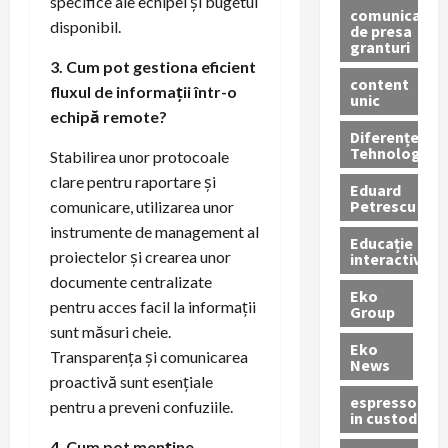
specifice ale echipei și bugetul
comunicate
disponibil.
de presa
granturi
3. Cum pot gestiona eficient
content
fluxul de informații într-o
unic
echipă remote?
Diferențe
Tehnologice
Stabilirea unor protocoale
clare pentru raportare și
Eduard
Petrescu
comunicare, utilizarea unor
instrumente de management al
Educație
proiectelor și crearea unor
interactivă
documente centralizate
Eko
pentru acces facil la informații
Group
sunt măsuri cheie.
Eko
Transparența și comunicarea
News
proactivă sunt esențiale
espressoare
pentru a preveni confuziile.
in custodie
4. Cum pot menține