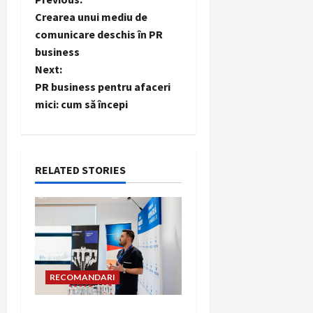
P
Crearea unui mediu de
o
comunicare deschis în PR
business
s
Next:
t
PR business pentru afaceri
mici: cum să începi
n
a
RELATED STORIES
v
i
g
a
RECOMANDARI
t