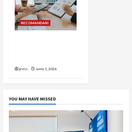
RECOMANDARI
Cum îți poți extinde
afacerea în Bulgaria fără
să renunți la firma din
România
press
iunie 1, 2026
YOU MAY HAVE MISSED