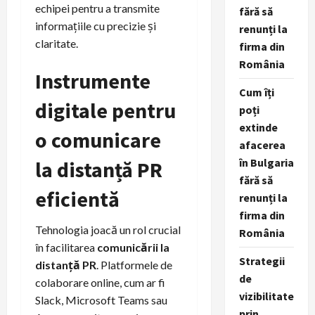
echipei pentru a transmite
fără să
informațiile cu precizie și
renunți la
claritate.
firma din
România
Instrumente
Cum îți
digitale pentru
poți
extinde
o comunicare
afacerea
în Bulgaria
la distanță PR
fără să
eficientă
renunți la
firma din
Tehnologia joacă un rol crucial
România
în facilitarea
comunicării la
Strategii
distanță PR
. Platformele de
de
colaborare online, cum ar fi
vizibilitate
Slack, Microsoft Teams sau
prin