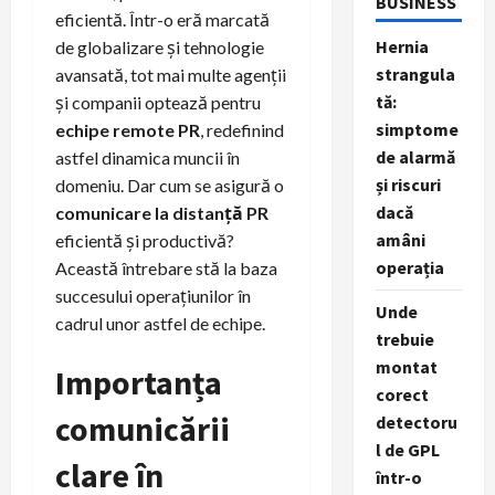
BUSINESS
eficientă. Într-o eră marcată
Hernia
de globalizare și tehnologie
strangula
avansată, tot mai multe agenții
tă:
și companii optează pentru
simptome
echipe remote PR
, redefinind
de alarmă
astfel dinamica muncii în
și riscuri
domeniu. Dar cum se asigură o
dacă
comunicare la distanță PR
amâni
eficientă și productivă?
operația
Această întrebare stă la baza
succesului operațiunilor în
Unde
cadrul unor astfel de echipe.
trebuie
montat
Importanța
corect
comunicării
detectoru
l de GPL
clare în
într-o