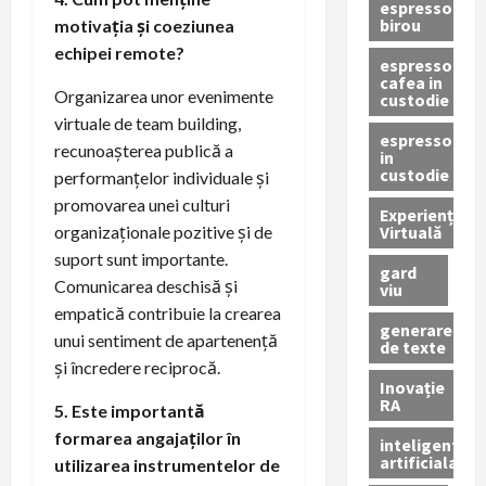
espressor
birou
motivația și coeziunea
echipei remote?
espressor
cafea in
Organizarea unor evenimente
custodie
virtuale de team building,
espressor
recunoașterea publică a
in
custodie
performanțelor individuale și
promovarea unei culturi
Experiență
Virtuală
organizaționale pozitive și de
suport sunt importante.
gard
Comunicarea deschisă și
viu
empatică contribuie la crearea
generare
unui sentiment de apartenență
de texte
și încredere reciprocă.
Inovație
RA
5. Este importantă
formarea angajaților în
inteligenta
artificiala
utilizarea instrumentelor de