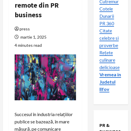
Cutremur
remote din PR
Cotele
business
Dunarii
PR 360
press
Citate
martie 1, 2025
celebre si
proverbe
4 minutes read
Rețete
culinare
delicioase
Vremea in
Judetul
Ilfov
Succesul în industria relațiilor
publice se bazează, în mare
PR &
măsură, pe comunicare