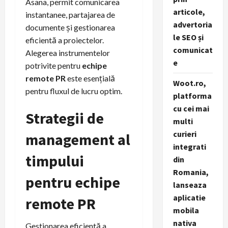
Asana, permit comunicarea
articole,
instantanee, partajarea de
advertoria
documente și gestionarea
le SEO și
eficientă a proiectelor.
comunicat
Alegerea instrumentelor
e
potrivite pentru
echipe
remote PR
este esențială
Woot.ro,
pentru fluxul de lucru optim.
platforma
cu cei mai
Strategii de
multi
curieri
management al
integrati
timpului
din
Romania,
pentru echipe
lanseaza
aplicatie
remote PR
mobila
nativa
Gestionarea eficientă a