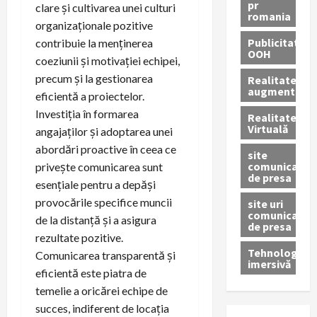
pr
clare și cultivarea unei culturi
romania
organizaționale pozitive
Publicitate
contribuie la menținerea
OOH
coeziunii și motivației echipei,
precum și la gestionarea
Realitatea
augmentată
eficientă a proiectelor.
Investiția în formarea
Realitatea
Virtuală
angajaților și adoptarea unei
abordări proactive în ceea ce
site
comunicate
privește comunicarea sunt
de presa
esențiale pentru a depăși
provocările specifice muncii
site uri
comunicate
de la distanță și a asigura
de presa
rezultate pozitive.
Tehnologie
Comunicarea transparentă și
imersivă
eficientă este piatra de
temelie a oricărei echipe de
succes, indiferent de locația