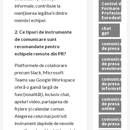
Centrul de
informale, contribuie la
Formare
Profesionala
menținerea legăturii dintre
Eurodeal
membri echipei.
chat
2. Ce tipuri de instrumente
gpt
de comunicare sunt
comunicat
recomandate pentru
de presa
echipele remote din PR?
comunicat
de presa
Platformele de colaborare
eveniment
precum Slack, Microsoft
comunicat
Teams sau Google Workspace
de presa
oferă o gamă largă de
informativ
funcționalități, inclusiv chat,
comunicat
apeluri video, partajarea de
de presa
online
fișiere și calendar comun.
Alegerea celui mai potrivit
comunicate
instrument depinde de nevoile
de presa