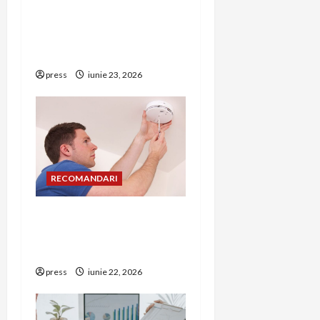
Hernia strangulată:
i
simptome de alarmă și
riscuri dacă amâni
o
operația
n
press
iunie 23, 2026
RECOMANDARI
Unde trebuie montat
corect detectorul de GPL
într-o bucătărie
press
iunie 22, 2026