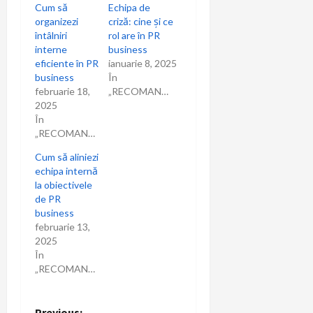
Cum să
Echipa de
organizezi
criză: cine și ce
întâlniri
rol are în PR
interne
business
eficiente în PR
ianuarie 8, 2025
business
În
februarie 18,
„RECOMANDARI”
2025
În
„RECOMANDARI”
Cum să aliniezi
echipa internă
la obiectivele
de PR
business
februarie 13,
2025
În
„RECOMANDARI”
Previous: