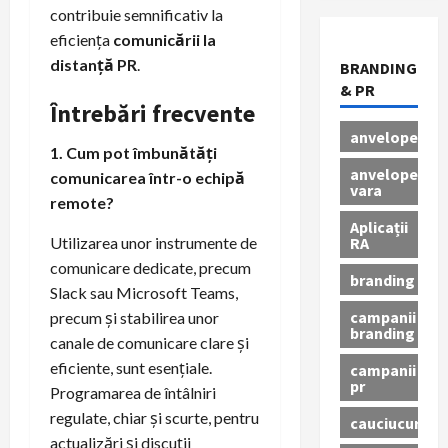
contribuie semnificativ la
eficiența
comunicării la
distanță PR
.
BRANDING
& PR
Întrebări frecvente
anvelope
1. Cum pot îmbunătăți
anvelope
comunicarea într-o echipă
vara
remote?
Aplicații
RA
Utilizarea unor instrumente de
comunicare dedicate, precum
branding
Slack sau Microsoft Teams,
campanii
precum și stabilirea unor
branding
canale de comunicare clare și
eficiente, sunt esențiale.
campanii
pr
Programarea de întâlniri
regulate, chiar și scurte, pentru
cauciucuri
actualizări și discuții