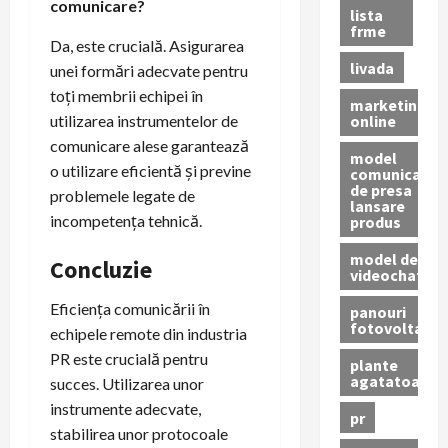
comunicare?
lista
frme
Da, este crucială. Asigurarea
livada
unei formări adecvate pentru
toți membrii echipei în
marketing
online
utilizarea instrumentelor de
comunicare alese garantează
model
o utilizare eficientă și previne
comunicat
de presa
problemele legate de
lansare
incompetența tehnică.
produs
model de
Concluzie
videochat
Eficiența comunicării în
panouri
fotovoltaice
echipele remote din industria
PR este crucială pentru
plante
agatatoare
succes. Utilizarea unor
instrumente adecvate,
pr
stabilirea unor protocoale