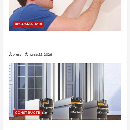
RECOMANDARI
Unde trebuie montat corect detectorul de GPL
într-o bucătărie
press
iunie 22, 2026
CONSTRUCTII
De ce a devenit tâmplăria din aluminiu o