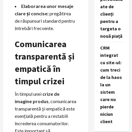
Elaborarea unor mesaje
ate de
clare și concise:
pregătirea
clienți
de răspunsuri standard pentru
pentru a
întrebări frecvente.
targeta o
nouă piață
Comunicarea
CRM
transparentă și
integrat
cu site-ul:
empatică în
cum treci
de la haos
timpul crizei
la un
sistem
În timpul unei
crize de
care nu
imagine produs
, comunicarea
pierde
transparentă și empatică este
niciun
esențială pentru a restabili
client
încrederea consumatorilor.
Este important să