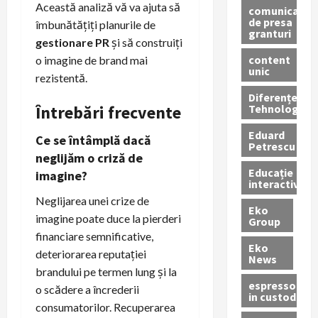
Această analiză vă va ajuta să
comunicate
de presa
îmbunătățiți planurile de
granturi
gestionare PR
și să construiți
content
o imagine de brand mai
unic
rezistentă.
Diferențe
Tehnologice
Întrebări frecvente
Eduard
Ce se întâmplă dacă
Petrescu
neglijăm o criză de
Educație
imagine?
interactivă
Neglijarea unei crize de
Eko
imagine poate duce la pierderi
Group
financiare semnificative,
Eko
deteriorarea reputației
News
brandului pe termen lung și la
espressoare
o scădere a încrederii
in custodie
consumatorilor. Recuperarea