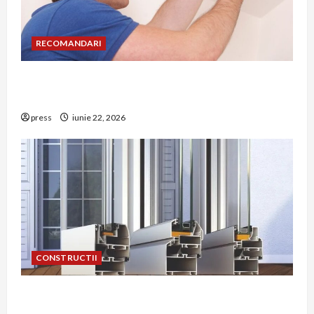
RECOMANDARI
Unde trebuie montat corect detectorul de GPL
într-o bucătărie
press
iunie 22, 2026
CONSTRUCTII
De ce a devenit tâmplăria din aluminiu o
opțiune aleasă adesea în construcțiile premium