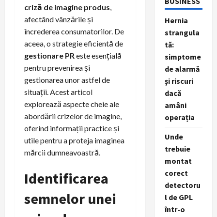
BUSINESS
criză de imagine produs
,
afectând vânzările și
Hernia
încrederea consumatorilor. De
strangula
aceea, o strategie eficientă de
tă:
gestionare PR
este esențială
simptome
pentru prevenirea și
de alarmă
gestionarea unor astfel de
și riscuri
situații. Acest articol
dacă
explorează aspecte cheie ale
amâni
abordării crizelor de imagine,
operația
oferind informații practice și
Unde
utile pentru a proteja imaginea
trebuie
mărcii dumneavoastră.
montat
corect
Identificarea
detectoru
semnelor unei
l de GPL
într-o