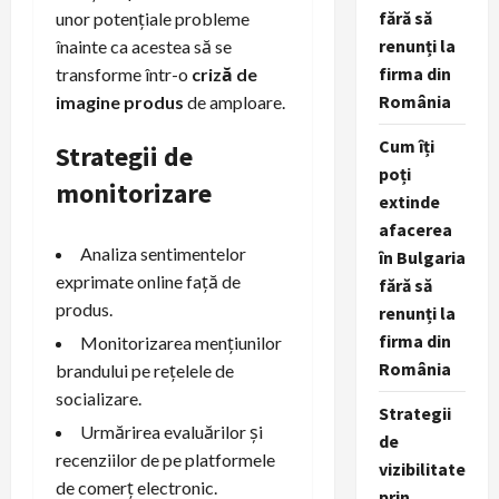
fără să
unor potențiale probleme
renunți la
înainte ca acestea să se
firma din
transforme într-o
criză de
România
imagine produs
de amploare.
Cum îți
Strategii de
poți
monitorizare
extinde
afacerea
Analiza sentimentelor
în Bulgaria
exprimate online față de
fără să
produs.
renunți la
firma din
Monitorizarea mențiunilor
România
brandului pe rețelele de
socializare.
Strategii
Urmărirea evaluărilor și
de
recenziilor de pe platformele
vizibilitate
de comerț electronic.
prin