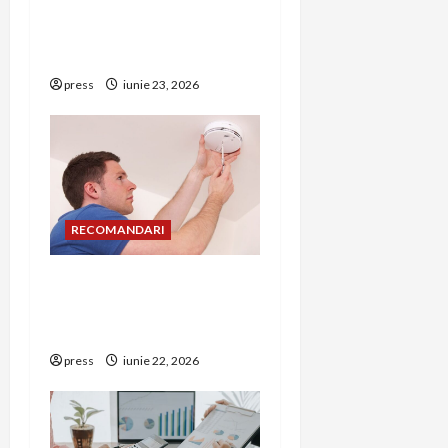
simptome de alarmă și
o
riscuri dacă amâni
n
operația
press
iunie 23, 2026
RECOMANDARI
Unde trebuie montat
corect detectorul de GPL
într-o bucătărie
press
iunie 22, 2026