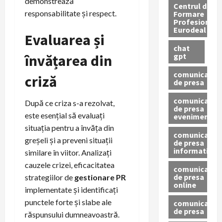
demonstrează
Centrul de
responsabilitate și respect.
Formare
Profesionala
Eurodeal
Evaluarea și
chat
gpt
învățarea din
comunicat
criză
de presa
comunicat
După ce criza s-a rezolvat,
de presa
este esențial să evaluați
eveniment
situația pentru a învăța din
comunicat
greșeli și a preveni situații
de presa
informativ
similare în viitor. Analizați
cauzele crizei, eficacitatea
comunicat
de presa
strategiilor de
gestionare PR
online
implementate și identificați
punctele forte și slabe ale
comunicate
de presa
răspunsului dumneavoastră.