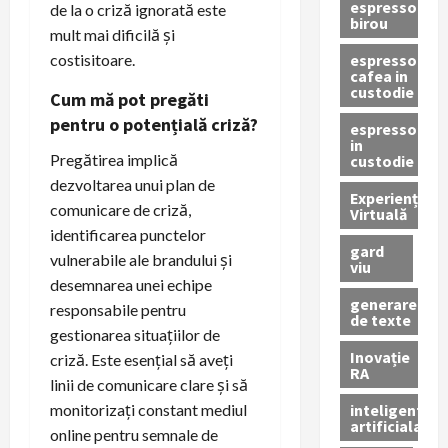
espressor
de la o criză ignorată este
birou
mult mai dificilă și
espressor
costisitoare.
cafea in
custodie
Cum mă pot pregăti
pentru o potențială criză?
espressor
in
Pregătirea implică
custodie
dezvoltarea unui plan de
Experiență
comunicare de criză,
Virtuală
identificarea punctelor
gard
vulnerabile ale brandului și
viu
desemnarea unei echipe
generare
responsabile pentru
de texte
gestionarea situațiilor de
Inovație
criză. Este esențial să aveți
RA
linii de comunicare clare și să
inteligenta
monitorizați constant mediul
artificiala
online pentru semnale de