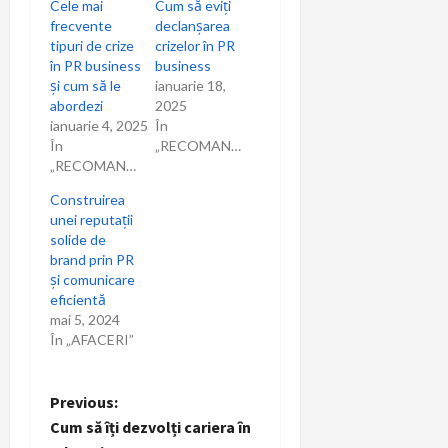
Cele mai
Cum să eviți
frecvente
declanșarea
tipuri de crize
crizelor în PR
în PR business
business
și cum să le
ianuarie 18,
abordezi
2025
ianuarie 4, 2025
În
În
„RECOMANDARI”
„RECOMANDARI”
Construirea
unei reputații
solide de
brand prin PR
și comunicare
eficientă
mai 5, 2024
În „AFACERI”
P
Previous:
Cum să îți dezvolți cariera în