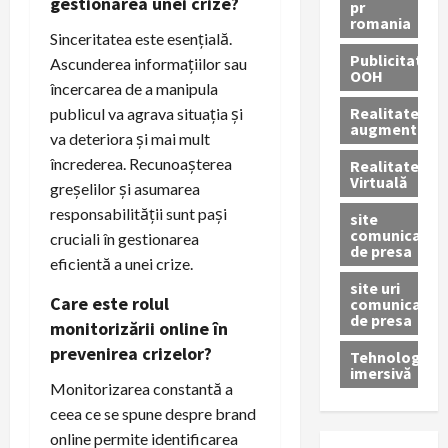
gestionarea unei crize?
pr
romania
Sinceritatea este esențială.
Publicitate
Ascunderea informațiilor sau
OOH
încercarea de a manipula
Realitatea
publicul va agrava situația și
augmentată
va deteriora și mai mult
încrederea. Recunoașterea
Realitatea
Virtuală
greșelilor și asumarea
responsabilității sunt pași
site
comunicate
cruciali în gestionarea
de presa
eficientă a unei crize.
site uri
Care este rolul
comunicate
de presa
monitorizării online în
prevenirea crizelor?
Tehnologie
imersivă
Monitorizarea constantă a
ceea ce se spune despre brand
online permite identificarea