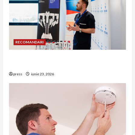
RECOMANDARI
Hernia strangulată: simptome de alarmă și
riscuri dacă amâni operația
press
iunie 23, 2026