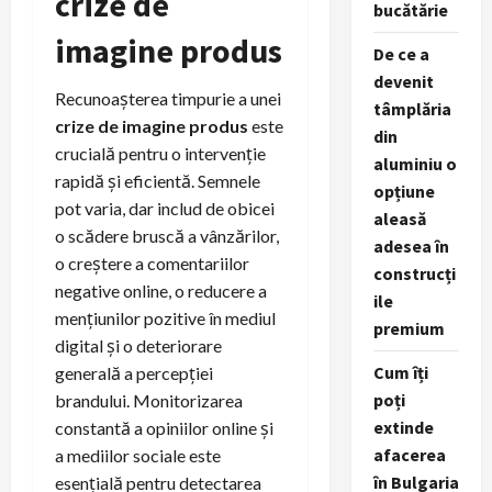
crize de
bucătărie
imagine produs
De ce a
devenit
Recunoașterea timpurie a unei
tâmplăria
crize de imagine produs
este
din
crucială pentru o intervenție
aluminiu o
rapidă și eficientă. Semnele
opțiune
pot varia, dar includ de obicei
aleasă
o scădere bruscă a vânzărilor,
adesea în
o creștere a comentariilor
construcți
negative online, o reducere a
ile
mențiunilor pozitive în mediul
premium
digital și o deteriorare
Cum îți
generală a percepției
poți
brandului. Monitorizarea
extinde
constantă a opiniilor online și
afacerea
a mediilor sociale este
în Bulgaria
esențială pentru detectarea