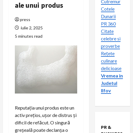
Cutremur
ale unui produs
Cotele
Dunarii
press
PR 360
iulie 2, 2025
Citate
5 minutes read
celebre si
proverbe
Rețete
culinare
delicioase
Vremea in
Judetul
Ilfov
Reputația unui produs este un
activ prețios, ușor de distrus și
dificil de refăcut. O singură
PR &
greșeală poate declanșa o