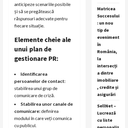
anticipeze scenariile posibile
Matricea
și să se pregătească
Succesului
răspunsuri adecvate pentru
: un nou
fiecare situație.
tip de
eveniment
Elemente cheie ale
în
unui plan de
România,
gestionare PR:
la
intersecți
a dintre
Identificarea
imobiliare
persoanelor de contact:
, credite și
stabilirea unui grup de
asigurări
comunicare de criză.
Stabilirea unor canale de
SellNet –
comunicare:
definirea
Lucrează
modului în care veți comunica
cu liste
cu publicul.
personaliz