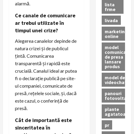
alarmă.
lista
frme
Ce canale de comunicare
livada
ar trebui utilizate în
timpul unei crize?
marketing
online
Alegerea canalelor depinde de
model
natura crizei și de publicul
comunicat
țintă. Comunicarea
de presa
lansare
transparentă și rapidă este
produs
crucială. Canalul ideal ar putea
model de
fi o declarație publică pe site-
videochat
ul companiei, comunicate de
panouri
presă, rețelele sociale, și, dacă
fotovoltaice
este cazul, o conferință de
presă.
plante
agatatoare
Cât de importantă este
pr
sinceritatea în