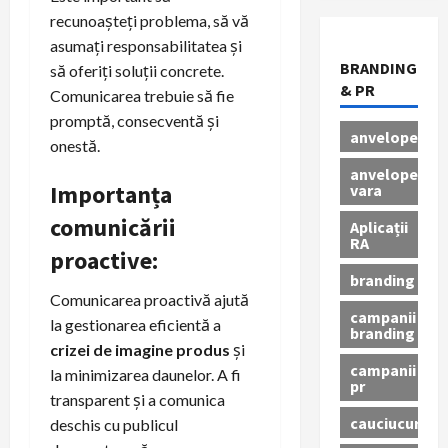
recunoașteți problema, să vă
asumați responsabilitatea și
BRANDING
să oferiți soluții concrete.
& PR
Comunicarea trebuie să fie
promptă, consecventă și
anvelope
onestă.
anvelope
Importanța
vara
comunicării
Aplicații
RA
proactive:
branding
Comunicarea proactivă ajută
campanii
la gestionarea eficientă a
branding
crizei de imagine produs
și
campanii
la minimizarea daunelor. A fi
pr
transparent și a comunica
cauciucuri
deschis cu publicul