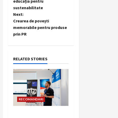
o
educația pentru
sustenabilitate
s
Next:
t
Crearea de povești
memorabile pentru produse
n
prin PR
a
v
RELATED STORIES
i
g
a
t
RECOMANDARI
i
Hernia strangulată: