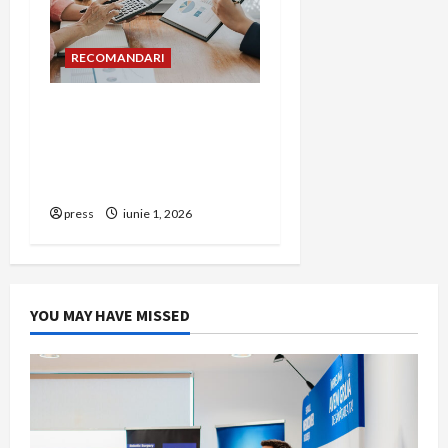
RECOMANDARI
Cum îți poți extinde
afacerea în Bulgaria fără
să renunți la firma din
România
press
iunie 1, 2026
YOU MAY HAVE MISSED