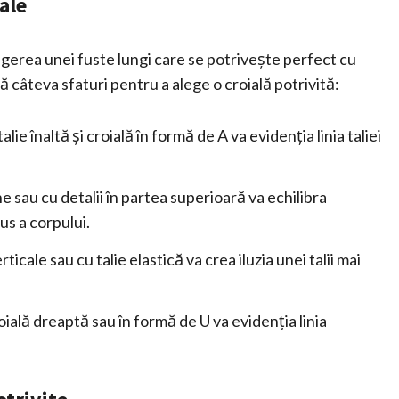
tale
egerea unei fuste lungi care se potrivește perfect cu
tă câteva sfaturi pentru a alege o croială potrivită:
alie înaltă și croială în formă de A va evidenția linia taliei
e sau cu detalii în partea superioară va echilibra
us a corpului.
rticale sau cu talie elastică va crea iluzia unei talii mai
oială dreaptă sau în formă de U va evidenția linia