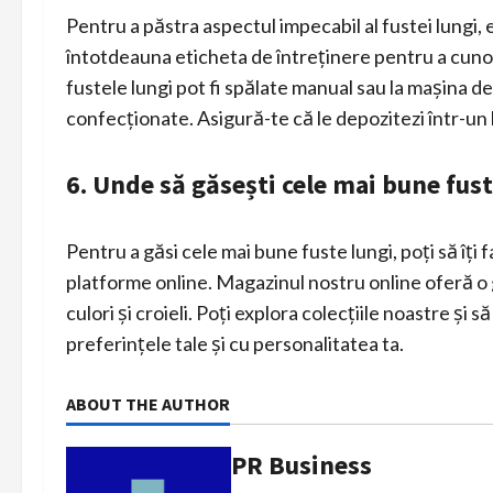
Pentru a păstra aspectul impecabil al fustei lungi, 
întotdeauna eticheta de întreținere pentru a cunoa
fustele lungi pot fi spălate manual sau la mașina de
confecționate. Asigură-te că le depozitezi într-un l
6. Unde să găsești cele mai bune fust
Pentru a găsi cele mai bune fuste lungi, poți să îți 
platforme online. Magazinul nostru online oferă o ga
culori și croieli. Poți explora colecțiile noastre și să
preferințele tale și cu personalitatea ta.
ABOUT THE AUTHOR
PR Business