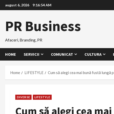
Skip
august 6, 2026
9:16:55 AM
to
content
PR Business
Afaceri, Branding, PR
HOME
SERVICII
COMUNICAT
CULTURA
Home
LIFESTYLE
Cum să alegi cea mai bună fustă lungă p
DIVERSE
LIFESTYLE
Cum să alegi cea mai