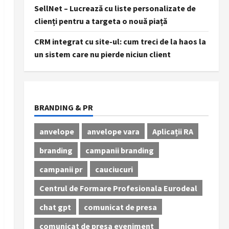
SellNet – Lucrează cu liste personalizate de
clienți pentru a targeta o nouă piață
CRM integrat cu site-ul: cum treci de la haos la
un sistem care nu pierde niciun client
BRANDING & PR
anvelope
anvelope vara
Aplicații RA
branding
campanii branding
campanii pr
cauciucuri
Centrul de Formare Profesionala Eurodeal
chat gpt
comunicat de presa
comunicat de presa eveniment