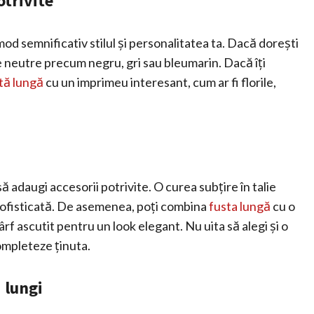
otrivite
mod semnificativ stilul și personalitatea ta. Dacă dorești
e neutre precum negru, gri sau bleumarin. Dacă îți
tă lungă
cu un imprimeu interesant, cum ar fi florile,
ă adaugi accesorii potrivite. O curea subțire în talie
ă sofisticată. De asemenea, poți combina
fusta lungă
cu o
rf ascutit pentru un look elegant. Nu uita să alegi și o
completeze ținuta.
 lungi