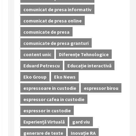
comunicat de presa informativ
comunicat de presa online
comunicate de presa
comunicate de presa granturi
content unic
Diferențe Tehnologice
Eduard Petrescu
Educație interactivă
Eko Group
Eko News
espressoare in custodie
espressor birou
espressor cafea in custodie
espressor in custodie
Experiență Virtuală
gard viu
generare de texte
Inovație RA