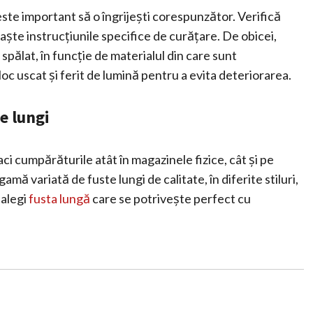
este important să o îngrijești corespunzător. Verifică
ște instrucțiunile specifice de curățare. De obicei,
 spălat, în funcție de materialul din care sunt
oc uscat și ferit de lumină pentru a evita deteriorarea.
e lungi
faci cumpărăturile atât în magazinele fizice, cât și pe
mă variată de fuste lungi de calitate, în diferite stiluri,
 alegi
fusta lungă
care se potrivește perfect cu