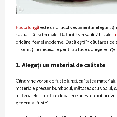
Fusta lungă
este un articol vestimentar elegant și r
casual, cât și formale. Datorită versatilității sale,
f
oricărei femei moderne. Dacă ești în căutarea celei 
informațiile necesare pentru a face o alegere înțele
1. Alegeți un material de calitate
Când vine vorba de fuste lungi, calitatea material
materiale precum bumbacul, mătasea sau voalul, ca
materialele sintetice deoarece acestea pot provoca
general al fustei.