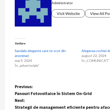
Administrator
Visit Website
View All Po
Similare
Sandale elegante care te scot din
Alegerea rochiei d
anonimat
august 22, 2024
mai 9, 2024
În „COMUNICAT”
În „advertoriale”
P
Previous:
Panouri Fotovoltaice în Sistem On-Grid
o
Next:
s
Strategii de management eficiente pentru afac