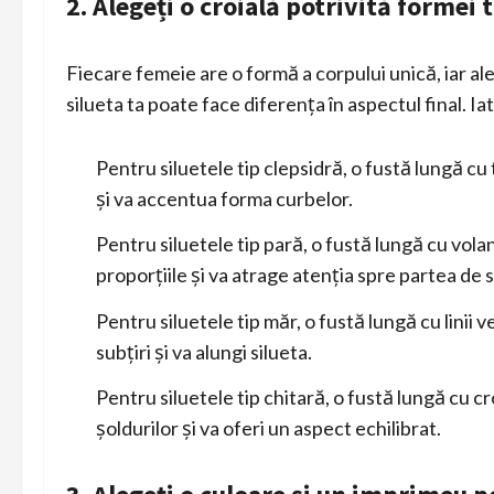
2. Alegeți o croială potrivită formei 
Fiecare femeie are o formă a corpului unică, iar al
silueta ta poate face diferența în aspectul final. Ia
Pentru siluetele tip clepsidră, o
fustă lungă
cu t
și va accentua forma curbelor.
Pentru siluetele tip pară, o fustă lungă cu volan
proporțiile și va atrage atenția spre partea de s
Pentru siluetele tip măr, o fustă lungă cu linii ve
subțiri și va alungi silueta.
Pentru siluetele tip chitară, o fustă lungă cu cr
șoldurilor și va oferi un aspect echilibrat.