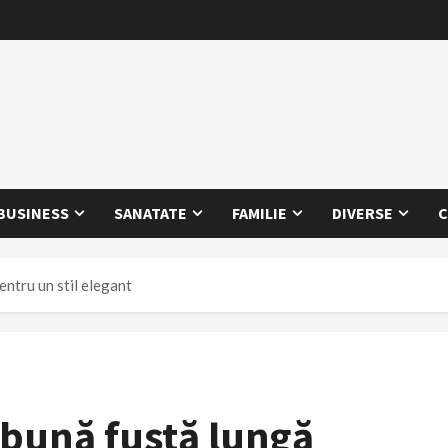
BUSINESS
SANATATE
FAMILIE
DIVERSE
C
entru un stil elegant
 bună fustă lungă