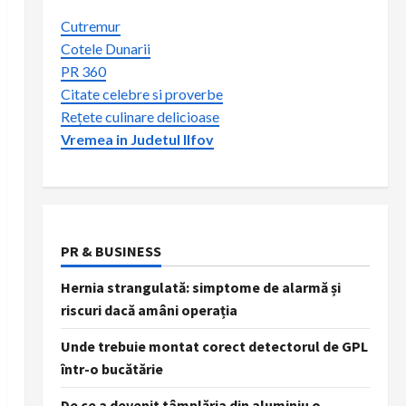
Cutremur
Cotele Dunarii
PR 360
Citate celebre si proverbe
Rețete culinare delicioase
Vremea in Judetul Ilfov
PR & BUSINESS
Hernia strangulată: simptome de alarmă și
riscuri dacă amâni operația
Unde trebuie montat corect detectorul de GPL
într-o bucătărie
De ce a devenit tâmplăria din aluminiu o