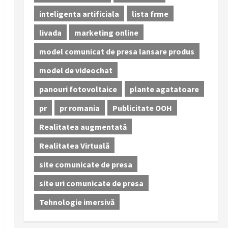
inteligenta artificiala
lista frme
livada
marketing online
model comunicat de presa lansare produs
model de videochat
panouri fotovoltaice
plante agatatoare
pr
pr romania
Publicitate OOH
Realitatea augmentată
Realitatea Virtuală
site comunicate de presa
site uri comunicate de presa
Tehnologie imersivă