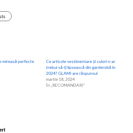
sts
e mireasă perfecte
Ce articole vestimentare și culori n-ar
trebui să-ți lipsească din garderobă în
2024? GLAMI are răspunsul
martie 18, 2024
În „RECOMANDARI”
eri