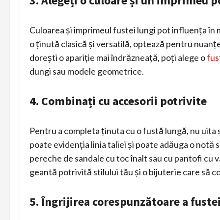
3. Alegeți o culoare și un imprimeu p
Culoarea și imprimeul fustei lungi pot influența în 
o ținută clasică și versatilă, optează pentru nuanț
dorești o apariție mai îndrăzneață, poți alege o
fus
dungi sau modele geometrice.
4. Combinați cu accesorii potrivite
Pentru a completa ținuta cu o fustă lungă, nu uita s
poate evidenția linia taliei și poate adăuga o not
pereche de sandale cu toc înalt sau cu pantofi cu vâ
geantă potrivită stilului tău și o bijuterie care să 
5. Îngrijirea corespunzătoare a fustei