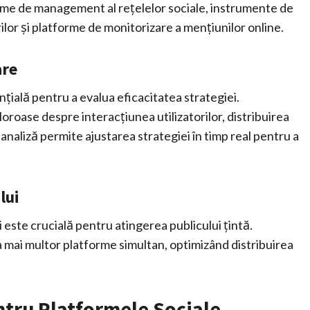
orme de management al rețelelor sociale, instrumente de
lor și platforme de monitorizare a mențiunilor online.
are
ială pentru a evalua eficacitatea strategiei.
oroase despre interacțiunea utilizatorilor, distribuirea
analiză permite ajustarea strategiei în timp real pentru a
lui
 este crucială pentru atingerea publicului țintă.
a mai multor platforme simultan, optimizând distribuirea
ntru Platformele Sociale