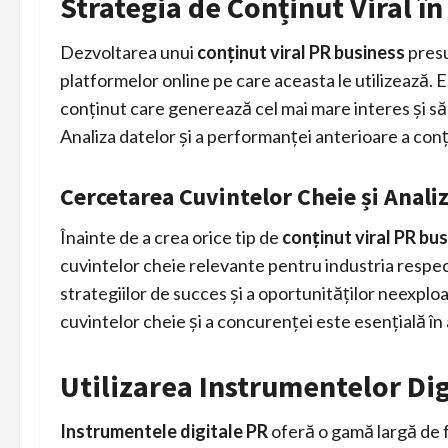
Strategia de Conținut Viral î
Dezvoltarea unui
conținut viral PR business
presu
platformelor online pe care aceasta le utilizează. E
conținut care generează cel mai mare interes și să
Analiza datelor și a performanței anterioare a conț
Cercetarea Cuvintelor Cheie și Anali
Înainte de a crea orice tip de
conținut viral PR bu
cuvintelor cheie relevante pentru industria respec
strategiilor de succes și a oportunităților neexploa
cuvintelor cheie și a concurenței este esențială în
Utilizarea Instrumentelor Di
Instrumentele digitale PR
oferă o gamă largă de fu