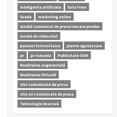
inteligenta artificiala
lista frme
livada
marketing online
model comunicat de presa lansare produs
model de videochat
panouri fotovoltaice
plante agatatoare
pr
pr romania
Publicitate OOH
Realitatea augmentată
Realitatea Virtuală
site comunicate de presa
site uri comunicate de presa
Tehnologie imersivă