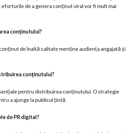
, eforturile de a genera conținut viral vor fi mult mai
area conținutului?
conținut de înaltă calitate menține audiența angajată și
stribuirea conținutului?
ențiale pentru distribuirea conținutului. O strategie
tru a ajunge la publicul țintă.
ele de PR digital?