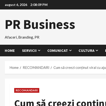
Skip
august 6, 2026
2:08:10 PM
to
content
PR Business
Afaceri, Branding, PR
HOME
SERVICII
COMUNICAT
CULTURA
Home
RECOMANDARI
Cum să creezi conținut viral cu aj
RECOMANDARI
Cum să creezi conținu