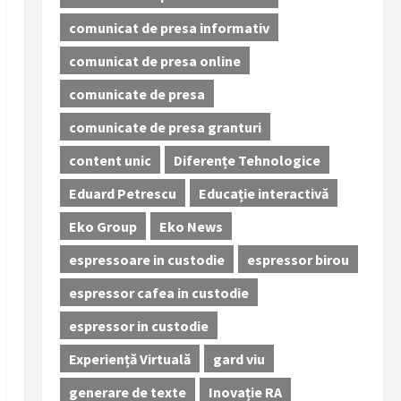
comunicat de presa informativ
comunicat de presa online
comunicate de presa
comunicate de presa granturi
content unic
Diferențe Tehnologice
Eduard Petrescu
Educație interactivă
Eko Group
Eko News
espressoare in custodie
espressor birou
espressor cafea in custodie
espressor in custodie
Experiență Virtuală
gard viu
generare de texte
Inovație RA