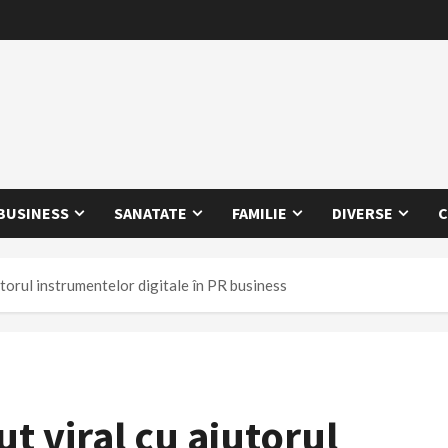
BUSINESS
SANATATE
FAMILIE
DIVERSE
C
utorul instrumentelor digitale în PR business
t viral cu ajutorul