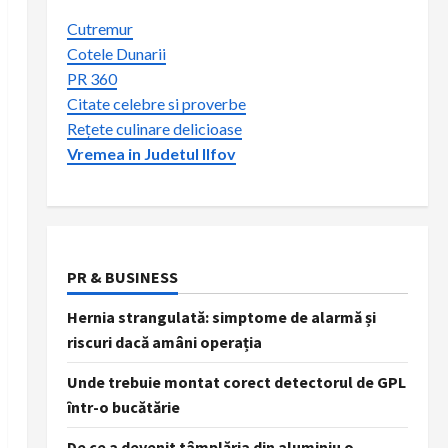
Cutremur
Cotele Dunarii
PR 360
Citate celebre si proverbe
Rețete culinare delicioase
Vremea in Judetul Ilfov
PR & BUSINESS
Hernia strangulată: simptome de alarmă și
riscuri dacă amâni operația
Unde trebuie montat corect detectorul de GPL
într-o bucătărie
De ce a devenit tâmplăria din aluminiu o