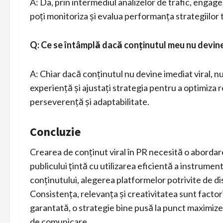
A: Da, prin intermediul analizelor de trafic, engage
poți monitoriza și evalua performanța strategiilor t
Q: Ce se întâmplă dacă conținutul meu nu devine
A: Chiar dacă conținutul nu devine imediat viral, nu
experiență și ajustați strategia pentru a optimiza r
perseverență și adaptabilitate.
Concluzie
Crearea de conținut viral în PR necesită o aborda
publicului țintă cu utilizarea eficientă a instrument
conținutului, alegerea platformelor potrivite de d
Consistența, relevanța și creativitatea sunt factor
garantată, o strategie bine pusă la punct maximize
de comunicare.