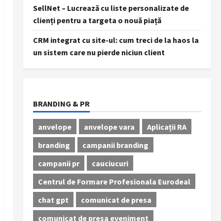
SellNet – Lucrează cu liste personalizate de
clienți pentru a targeta o nouă piață
CRM integrat cu site-ul: cum treci de la haos la
un sistem care nu pierde niciun client
BRANDING & PR
anvelope
anvelope vara
Aplicații RA
branding
campanii branding
campanii pr
cauciucuri
Centrul de Formare Profesionala Eurodeal
chat gpt
comunicat de presa
comunicat de presa eveniment