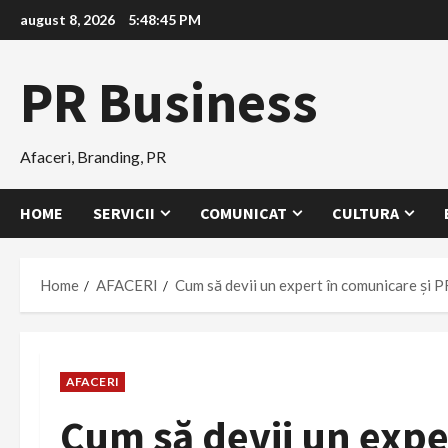
Skip
august 8, 2026
5:48:46 PM
to
content
PR Business
Afaceri, Branding, PR
HOME
SERVICII
COMUNICAT
CULTURA
Home
AFACERI
Cum să devii un expert în comunicare și PR
AFACERI
Cum să devii un expe