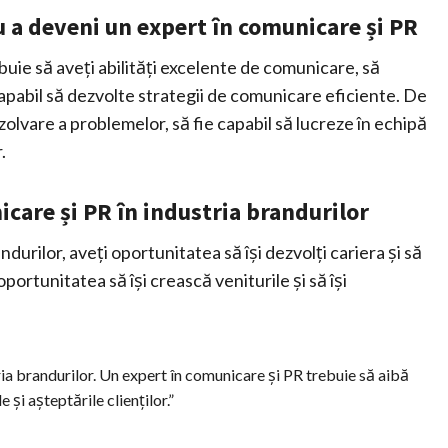
u a deveni un expert în comunicare și PR
uie să aveți abilități excelente de comunicare, să
e capabil să dezvolte strategii de comunicare eficiente. De
ezolvare a problemelor, să fie capabil să lucreze în echipă
.
nicare și PR în industria brandurilor
durilor, aveți oportunitatea să își dezvolți cariera și să
rtunitatea să își crească veniturile și să își
ia brandurilor. Un expert în comunicare și PR trebuie să aibă
 și așteptările clienților.”