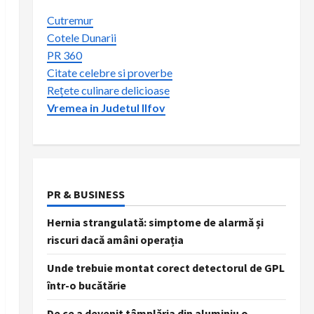
Cutremur
Cotele Dunarii
PR 360
Citate celebre si proverbe
Rețete culinare delicioase
Vremea in Judetul Ilfov
PR & BUSINESS
Hernia strangulată: simptome de alarmă și
riscuri dacă amâni operația
Unde trebuie montat corect detectorul de GPL
într-o bucătărie
De ce a devenit tâmplăria din aluminiu o