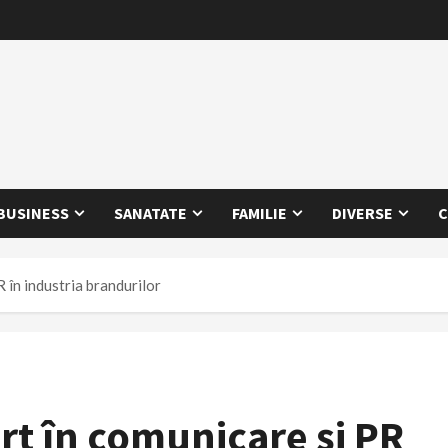
BUSINESS
SANATATE
FAMILIE
DIVERSE
C
 în industria brandurilor
rt în comunicare și PR