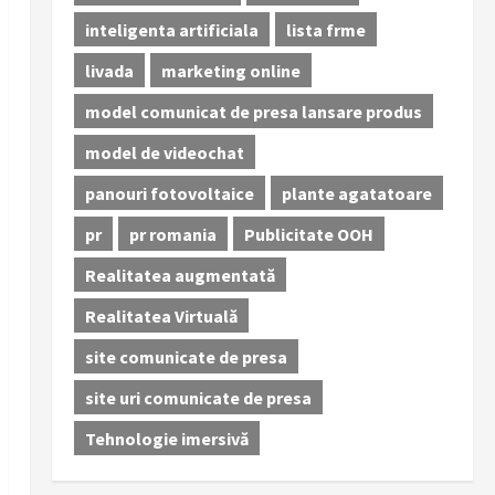
inteligenta artificiala
lista frme
livada
marketing online
model comunicat de presa lansare produs
model de videochat
panouri fotovoltaice
plante agatatoare
pr
pr romania
Publicitate OOH
Realitatea augmentată
Realitatea Virtuală
site comunicate de presa
site uri comunicate de presa
Tehnologie imersivă