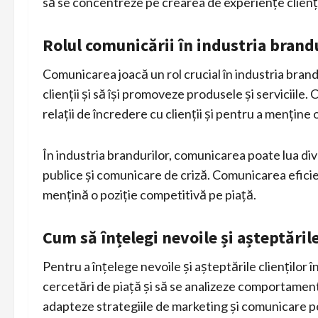
să se concentreze pe crearea de experiențe clienț
Rolul comunicării în industria brand
Comunicarea joacă un rol crucial în industria bran
clienții și să își promoveze produsele și serviciile
relații de încredere cu clienții și pentru a menține 
În industria brandurilor, comunicarea poate lua dive
publice și comunicare de criză. Comunicarea eficien
mențină o poziție competitivă pe piață.
Cum să înțelegi nevoile și așteptările
Pentru a înțelege nevoile și așteptările clienților 
cercetări de piață și să se analizeze comportament
adapteze strategiile de marketing și comunicare pen