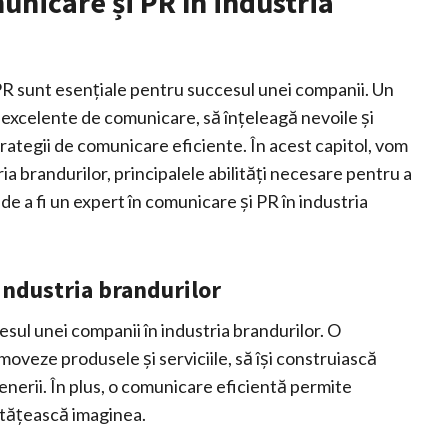
unicare și PR în industria
 PR sunt esențiale pentru succesul unei companii. Un
i excelente de comunicare, să înțeleagă nevoile și
strategii de comunicare eficiente. În acest capitol, vom
ia brandurilor, principalele abilități necesare pentru a
de a fi un expert în comunicare și PR în industria
industria brandurilor
ul unei companii în industria brandurilor. O
oveze produsele și serviciile, să își construiască
rtenerii. În plus, o comunicare eficientă permite
nătățească imaginea.