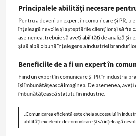
Principalele abilități necesare pentr
Pentru a deveni un expert în comunicare și PR, treb
înțeleagă nevoile și așteptările clienților și să fi
asemenea, trebuie să aveți abilități de analiză și r
și să aibă o bună înțelegere a industriei brandurilor
Beneficiile de a fi un expert în comu
Fiind un expert în comunicare și PR în industria bran
își îmbunătățească imaginea. De asemenea, aveți opo
îmbunătățească statutul în industrie.
„Comunicarea eficientă este cheia succesului în industr
abilități excelente de comunicare și să înțeleagă nevoile