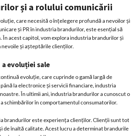
ilor și a rolului comunicării
oluție, care necesită o înțelegere profundă a nevoilor și
unicare și PR în industria brandurilor, este esențial să
a. În acest capitol, vom explora industria brandurilor și
nevoile și așteptările clienților.
 a evoluției sale
 continuă evoluție, care cuprinde o gamă largă de
până la electronice și servicii financiare, industria
noastre. În ultimii ani, industria brandurilor a cunoscut o
și a schimbărilor în comportamentul consumatorilor.
 brandurilor este experiența clienților. Clienții sunt tot
i de înaltă calitate. Acest lucru a determinat brandurile