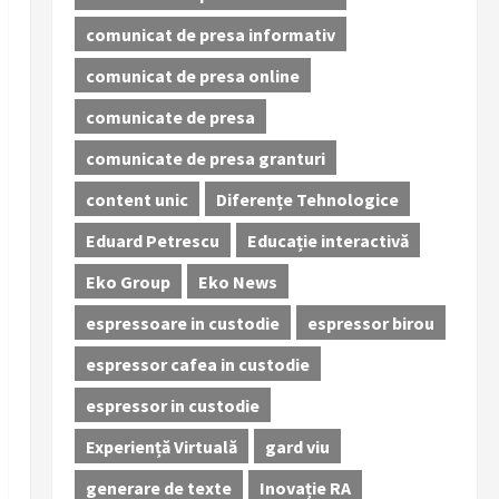
comunicat de presa informativ
comunicat de presa online
comunicate de presa
comunicate de presa granturi
content unic
Diferențe Tehnologice
Eduard Petrescu
Educație interactivă
Eko Group
Eko News
espressoare in custodie
espressor birou
espressor cafea in custodie
espressor in custodie
Experiență Virtuală
gard viu
generare de texte
Inovație RA