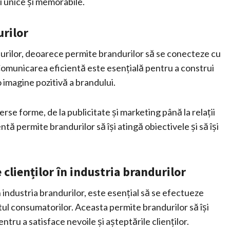
i unice și memorabile.
urilor
durilor, deoarece permite brandurilor să se conecteze cu
. Comunicarea eficientă este esențială pentru a construi
o imagine pozitivă a brandului.
rse forme, de la publicitate și marketing până la relații
tă permite brandurilor să își atingă obiectivele și să își
 clienților în industria brandurilor
în industria brandurilor, este esențial să se efectueze
ul consumatorilor. Aceasta permite brandurilor să își
tru a satisface nevoile și așteptările clienților.