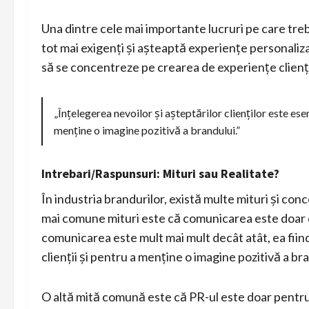
Una dintre cele mai importante lucruri pe care treb
tot mai exigenți și așteaptă experiențe personalizat
să se concentreze pe crearea de experiențe clienț
„Înțelegerea nevoilor și așteptărilor clienților este ese
menține o imagine pozitivă a brandului.”
Intrebari/Raspunsuri: Mituri sau Realitate?
În industria brandurilor, există multe mituri și co
mai comune mituri este că comunicarea este doar de
comunicarea este mult mai mult decât atât, ea fiind
clienții și pentru a menține o imagine pozitivă a br
O altă mită comună este că PR-ul este doar pentru cr