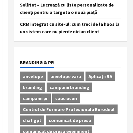
SellNet – Lucrează cu liste personalizate de
clienți pentru a targeta o nouă piață
CRM integrat cu site-ul: cum treci de la haos la
un sistem care nu pierde niciun client
BRANDING & PR
anvelope
anvelope vara
Aplicații RA
branding
campanii branding
campanii pr
cauciucuri
Centrul de Formare Profesionala Eurodeal
chat gpt
comunicat de presa
comunicat de presa eveniment