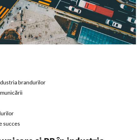
ndustria brandurilor
omunicării
urilor
de succes