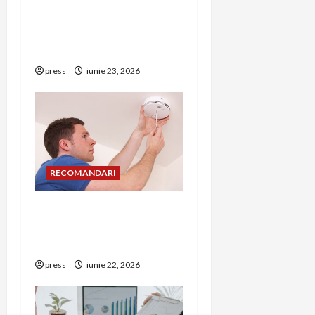
i
simptome de alarmă și
riscuri dacă amâni
o
operația
n
press
iunie 23, 2026
RECOMANDARI
Unde trebuie montat
corect detectorul de GPL
într-o bucătărie
press
iunie 22, 2026