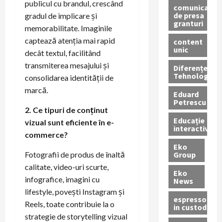
publicul cu brandul, crescând
comunicate
de presa
gradul de implicare și
granturi
memorabilitate. Imaginile
captează atenția mai rapid
content
unic
decât textul, facilitând
transmiterea mesajului și
Diferențe
Tehnologice
consolidarea identității de
marcă.
Eduard
Petrescu
2. Ce tipuri de conținut
Educație
vizual sunt eficiente în e-
interactivă
commerce?
Eko
Group
Fotografii de produs de înaltă
calitate, video-uri scurte,
Eko
infografice, imagini cu
News
lifestyle, povești Instagram și
espressoare
Reels, toate contribuie la o
in custodie
strategie de storytelling vizual