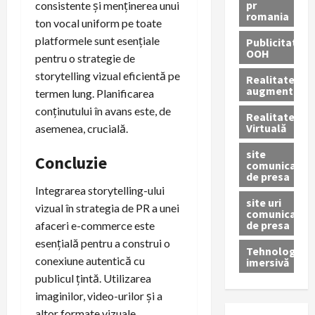
pr
consistente și menținerea unui
romania
ton vocal uniform pe toate
platformele sunt esențiale
Publicitate
OOH
pentru o strategie de
storytelling vizual eficientă pe
Realitatea
augmentată
termen lung. Planificarea
conținutului în avans este, de
Realitatea
Virtuală
asemenea, crucială.
site
Concluzie
comunicate
de presa
Integrarea storytelling-ului
site uri
vizual în strategia de PR a unei
comunicate
de presa
afaceri e-commerce este
esențială pentru a construi o
Tehnologie
conexiune autentică cu
imersivă
publicul țintă. Utilizarea
imaginilor, video-urilor și a
altor formate vizuale