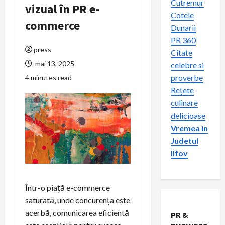
Cutremur
vizual în PR e-
Cotele
commerce
Dunarii
PR 360
press
Citate
mai 13, 2025
celebre si
proverbe
4 minutes read
Rețete
culinare
delicioase
Vremea in
Judetul
Ilfov
Într-o piață e-commerce
saturată, unde concurența este
acerbă, comunicarea eficientă
PR &