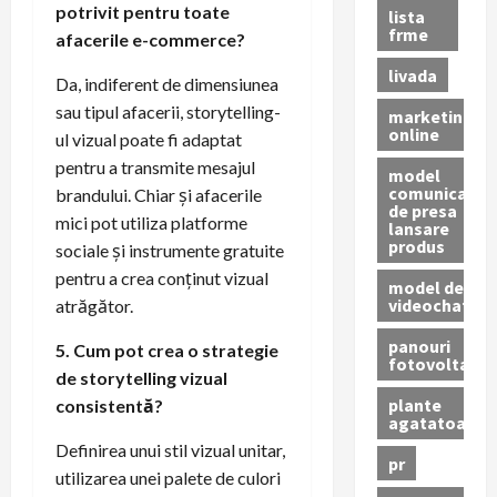
potrivit pentru toate
lista
frme
afacerile e-commerce?
livada
Da, indiferent de dimensiunea
sau tipul afacerii, storytelling-
marketing
online
ul vizual poate fi adaptat
pentru a transmite mesajul
model
comunicat
brandului. Chiar și afacerile
de presa
mici pot utiliza platforme
lansare
produs
sociale și instrumente gratuite
pentru a crea conținut vizual
model de
videochat
atrăgător.
panouri
5. Cum pot crea o strategie
fotovoltaice
de storytelling vizual
plante
consistentă?
agatatoare
Definirea unui stil vizual unitar,
pr
utilizarea unei palete de culori