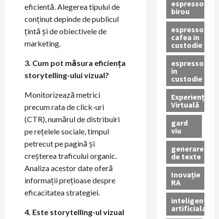
espressor
eficientă. Alegerea tipului de
birou
conținut depinde de publicul
espressor
țintă și de obiectivele de
cafea in
marketing.
custodie
espressor
3. Cum pot măsura eficiența
in
storytelling-ului vizual?
custodie
Monitorizează metrici
Experiență
Virtuală
precum rata de click-uri
(CTR), numărul de distribuiri
gard
viu
pe rețelele sociale, timpul
petrecut pe pagină și
generare
creșterea traficului organic.
de texte
Analiza acestor date oferă
Inovație
informații prețioase despre
RA
eficacitatea strategiei.
inteligenta
artificiala
4. Este storytelling-ul vizual