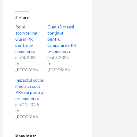
Similare
Rolul
Cum să creezi
storytelling-
conținut
ului în PR
pentru
pentru e-
campanii de PR
commerce
e-commerce
mai 8, 2025
mai 7, 2025
În
În
„RECOMANDARI”
„RECOMANDARI”
Impactul social
media asupra
PR-ului pentru
e-commerce
mai 12, 2025
În
„RECOMANDARI”
Previous: