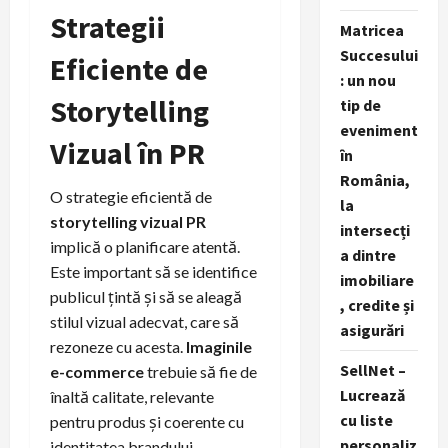
Strategii
Matricea
Succesului
Eficiente de
: un nou
Storytelling
tip de
eveniment
Vizual în PR
în
România,
O strategie eficientă de
la
storytelling vizual PR
intersecți
implică o planificare atentă.
a dintre
Este important să se identifice
imobiliare
publicul țintă și să se aleagă
, credite și
stilul vizual adecvat, care să
asigurări
rezoneze cu acesta.
Imaginile
SellNet –
e-commerce
trebuie să fie de
Lucrează
înaltă calitate, relevante
cu liste
pentru produs și coerente cu
personaliz
identitatea brandului.