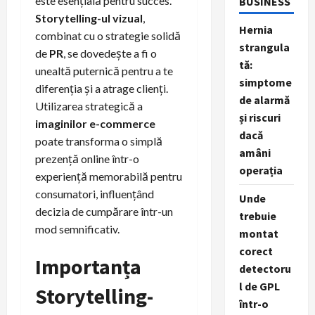
este esențială pentru succes.
BUSINESS
Storytelling-ul vizual
,
Hernia
combinat cu o strategie solidă
strangula
de
PR
, se dovedește a fi o
tă:
unealtă puternică pentru a te
simptome
diferenția și a atrage clienți.
de alarmă
Utilizarea strategică a
și riscuri
imaginilor e-commerce
dacă
poate transforma o simplă
amâni
prezență online într-o
operația
experiență memorabilă pentru
consumatori, influențând
Unde
decizia de cumpărare într-un
trebuie
mod semnificativ.
montat
corect
Importanța
detectoru
l de GPL
Storytelling-
într-o