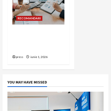
RECOMANDARI
Cum îți poți extinde
afacerea în Bulgaria fără
să renunți la firma din
România
press
iunie 1, 2026
YOU MAY HAVE MISSED