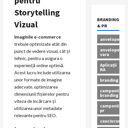
pentru
Storytelling
BRANDING
Vizual
& PR
Imaginile e-commerce
anvelope
trebuie optimizate atât din
anvelope
punct de vedere vizual, cât și
vara
tehnic, pentru a asigura o
Aplicații
experiență online optimă.
RA
Acest lucru include utilizarea
unor formate de imagine
branding
adecvate, optimizarea
campanii
dimensiunii fișierelor pentru
branding
viteza de încărcare și
campanii
utilizarea unor metadate
pr
relevante pentru SEO.
cauciucuri