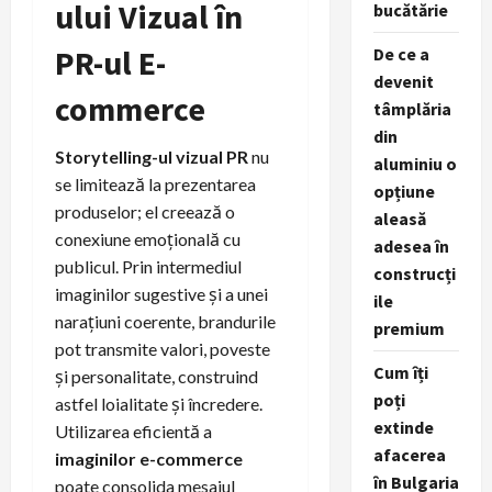
ului Vizual în
bucătărie
PR-ul E-
De ce a
devenit
commerce
tâmplăria
din
Storytelling-ul vizual PR
nu
aluminiu o
se limitează la prezentarea
opțiune
produselor; el creează o
aleasă
conexiune emoțională cu
adesea în
publicul. Prin intermediul
construcți
imaginilor sugestive și a unei
ile
narațiuni coerente, brandurile
premium
pot transmite valori, poveste
Cum îți
și personalitate, construind
poți
astfel loialitate și încredere.
extinde
Utilizarea eficientă a
afacerea
imaginilor e-commerce
în Bulgaria
poate consolida mesajul