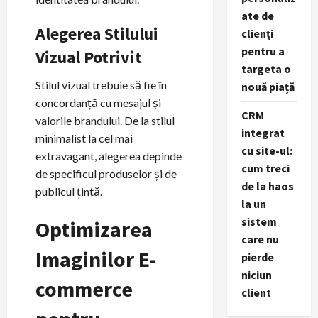
ate de
Alegerea Stilului
clienți
pentru a
Vizual Potrivit
targeta o
Stilul vizual trebuie să fie în
nouă piață
concordanță cu mesajul și
CRM
valorile brandului. De la stilul
integrat
minimalist la cel mai
cu site-ul:
extravagant, alegerea depinde
cum treci
de specificul produselor și de
de la haos
publicul țintă.
la un
sistem
Optimizarea
care nu
Imaginilor E-
pierde
niciun
commerce
client