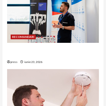
RECOMANDARI
Hernia strangulată: simptome de alarmă și
riscuri dacă amâni operația
press
iunie 23, 2026