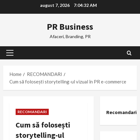
Skip
august 7, 2026
7:04:33 AM
to
content
PR Business
Afaceri, Branding, PR
Primary
Menu
Home
RECOMANDARI
Cum să folosești storytelling-ul vizual în PR e-commerce
Recomandari
RECOMANDARI
Cum să folosești
storytelling-ul