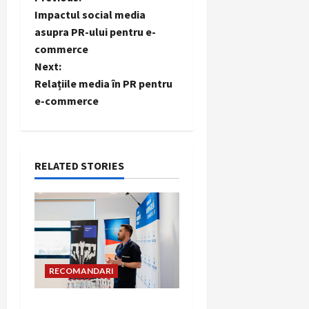
P
Impactul social media
o
asupra PR-ului pentru e-
commerce
s
Next:
t
Relațiile media în PR pentru
e-commerce
n
a
RELATED STORIES
v
i
g
a
RECOMANDARI
t
Hernia strangulată: