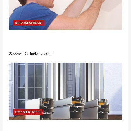
RECOMANDARI
Unde trebuie montat corect detectorul de GPL
într-o bucătărie
press
iunie 22, 2026
CONSTRUCTII
De ce a devenit tâmplăria din aluminiu o