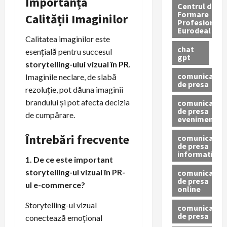
Importanța
Centrul de
Formare
Calității Imaginilor
Profesionala
Eurodeal
Calitatea imaginilor este
chat
esențială pentru succesul
gpt
storytelling-ului vizual în PR
.
comunicat
Imaginile neclare, de slabă
de presa
rezoluție, pot dăuna imaginii
brandului și pot afecta decizia
comunicat
de presa
de cumpărare.
eveniment
Întrebări frecvente
comunicat
de presa
informativ
1. De ce este important
storytelling-ul vizual în PR-
comunicat
de presa
ul e-commerce?
online
Storytelling-ul vizual
comunicate
de presa
conectează emoțional