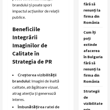
fără să
brandului și poate spori
renunți la
impactul acțiunilor de relații
firma din
publice.
România
Beneficiile
Cum îți
Integrării
poți
Imaginilor de
extinde
afacerea
Calitate în
în Bulgaria
Strategia de PR
fără să
renunți la
Creșterea vizibilității
firma din
brandului:
Imagini de înaltă
România
calitate, atrăgătoare vizual,
Strategii
atrag atenția și generează
de
interes.
vizibilitate
Îmbunătățirea ratei de
prin