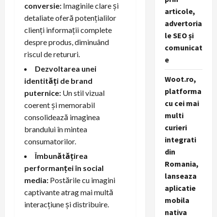
conversie:
Imaginile clare și
articole,
detaliate oferă potențialilor
advertoria
clienți informații complete
le SEO și
despre produs, diminuând
comunicat
riscul de retururi.
e
Dezvoltarea unei
Woot.ro,
identități de brand
platforma
puternice:
Un stil vizual
cu cei mai
coerent și memorabil
multi
consolidează imaginea
curieri
brandului în mintea
integrati
consumatorilor.
din
Îmbunătățirea
Romania,
performanței în social
lanseaza
media:
Postările cu imagini
aplicatie
captivante atrag mai multă
mobila
interacțiune și distribuire.
nativa