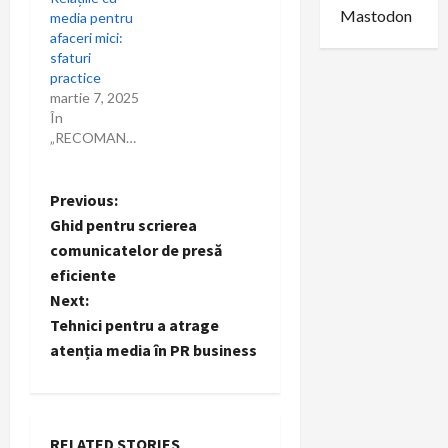
Mastodon
media pentru
afaceri mici:
sfaturi
practice
martie 7, 2025
În
„RECOMANDARI”
P
Previous:
Ghid pentru scrierea
o
comunicatelor de presă
eficiente
s
Next:
t
Tehnici pentru a atrage
atenția media în PR business
n
a
RELATED STORIES