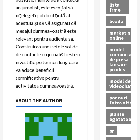
lista
un jurnalist, este esențial să
frme
înțelegeți publicul țintă al
livada
acestuia și să vă asigurați că
mesajul dumneavoastră este
marketing
online
relevant pentru audiența sa.
Construirea unei rețele solide
model
comunicat
de contacte cu jurnaliști este o
de presa
investiție pe termen lung care
lansare
produs
va aduce beneficii
semnificative pentru
model de
activitatea dumneavoastră.
videochat
panouri
ABOUT THE AUTHOR
fotovoltaice
plante
agatatoare
pr