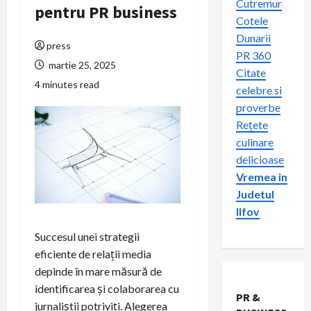
Cutremur
pentru PR business
Cotele
Dunarii
press
PR 360
martie 25, 2025
Citate
4 minutes read
celebre si
proverbe
Rețete
culinare
delicioase
Vremea in
Judetul
Ilfov
Succesul unei strategii
eficiente de relații media
depinde în mare măsură de
identificarea și colaborarea cu
PR &
jurnaliștii potriviți. Alegerea