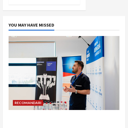
YOU MAY HAVE MISSED
RECOMANDARI
Hernia strangulată: simptome de alarmă și
riscuri dacă amâni operația