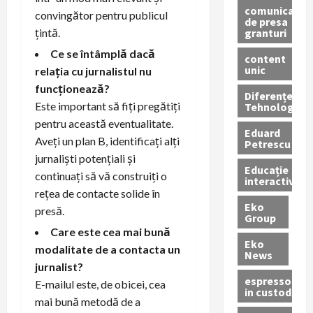
comunicate
convingător pentru publicul
de presa
granturi
țintă.
Ce se întâmplă dacă
content
unic
relația cu jurnalistul nu
funcționează?
Diferențe
Este important să fiți pregătiți
Tehnologice
pentru această eventualitate.
Eduard
Aveți un plan B, identificați alți
Petrescu
jurnaliști potențiali și
Educație
continuați să vă construiți o
interactivă
rețea de contacte solide în
Eko
presă.
Group
Care este cea mai bună
Eko
modalitate de a contacta un
News
jurnalist?
espressoare
E-mailul este, de obicei, cea
in custodie
mai bună metodă de a