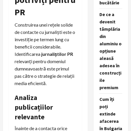
bucătărie
PR
De ce a
devenit
Construirea unei rețele solide
tâmplăria
de contacte cu jurnaliști este o
din
investiție pe termen lung cu
aluminiu o
beneficii considerabile.
opțiune
Identificarea
jurnaliștilor PR
aleasă
relevanți pentru domeniul
adesea în
dumneavoastră este primul
construcți
pas către o strategie de relații
ile
media eficientă.
premium
Analiza
Cum îți
publicațiilor
poți
extinde
relevante
afacerea
Înainte de a contacta orice
în Bulgaria