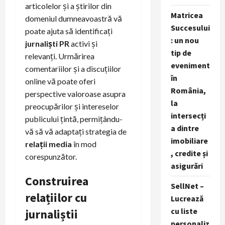
articolelor și a știrilor din
Matricea
domeniul dumneavoastră vă
Succesului
poate ajuta să identificați
: un nou
jurnaliști PR
activi și
tip de
relevanți. Urmărirea
eveniment
comentariilor și a discuțiilor
în
online vă poate oferi
România,
perspective valoroase asupra
la
preocupărilor și intereselor
intersecți
publicului țintă, permițându-
a dintre
vă să vă adaptați strategia de
imobiliare
relații media
în mod
, credite și
corespunzător.
asigurări
Construirea
SellNet –
relațiilor cu
Lucrează
cu liste
jurnaliștii
personaliz