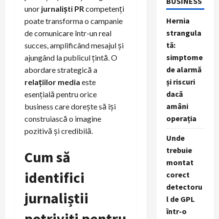
BUSINESS
unor
jurnaliști PR
competenți
Hernia
poate transforma o campanie
strangula
de comunicare într-un real
tă:
succes, amplificând mesajul și
simptome
ajungând la publicul țintă. O
de alarmă
abordare strategică a
și riscuri
relațiilor media
este
dacă
esențială pentru orice
amâni
business care dorește să își
operația
construiască o imagine
pozitivă și credibilă.
Unde
trebuie
Cum să
montat
identifici
corect
detectoru
jurnaliștii
l de GPL
într-o
potriviți pentru