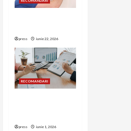
RECOMANDARI
Unde trebuie montat
corect detectorul de GPL
într-o bucătărie
press
iunie 22, 2026
RECOMANDARI
Cum îți poți extinde
afacerea în Bulgaria fără
să renunți la firma din
România
press
iunie 1, 2026