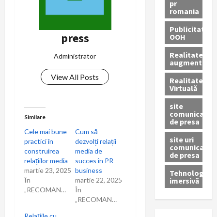
pr
romania
Publicitate
press
OOH
Realitatea
Administrator
augmentată
View All Posts
Realitatea
Virtuală
site
comunicate
Similare
de presa
Cele mai bune
Cum să
site uri
practici în
dezvolți relații
comunicate
construirea
media de
de presa
relațiilor media
succes în PR
martie 23, 2025
business
Tehnologie
imersivă
În
martie 22, 2025
„RECOMANDARI”
În
„RECOMANDARI”
Relațiile cu