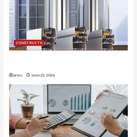
CONSTRUCTII
De ce a devenit tâmplăria din aluminiu o
opțiune aleasă adesea în construcțiile premium
press
iunie 22, 2026