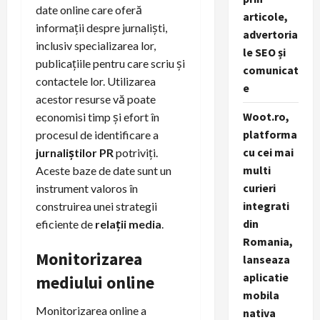
date online care oferă
articole,
informații despre jurnaliști,
advertoria
inclusiv specializarea lor,
le SEO și
publicațiile pentru care scriu și
comunicat
contactele lor. Utilizarea
e
acestor resurse vă poate
Woot.ro,
economisi timp și efort în
platforma
procesul de identificare a
cu cei mai
jurnaliștilor PR
potriviți.
multi
Aceste baze de date sunt un
curieri
instrument valoros în
integrati
construirea unei strategii
din
eficiente de
relații media
.
Romania,
Monitorizarea
lanseaza
aplicatie
mediului online
mobila
Monitorizarea online a
nativa