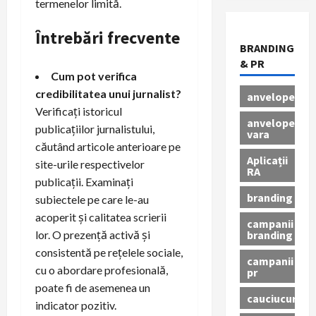
termenelor limită.
Întrebări frecvente
BRANDING
& PR
Cum pot verifica
credibilitatea unui jurnalist?
anvelope
Verificați istoricul
anvelope
publicațiilor jurnalistului,
vara
căutând articole anterioare pe
Aplicații
site-urile respectivelor
RA
publicații. Examinați
branding
subiectele pe care le-au
acoperit și calitatea scrierii
campanii
branding
lor. O prezență activă și
consistentă pe rețelele sociale,
campanii
cu o abordare profesională,
pr
poate fi de asemenea un
cauciucuri
indicator pozitiv.