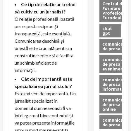
Centrul de
Ce tip de relație ar trebui
Formare
să cultiv cu un jurnalist?
Profesionala
Eurodeal
O relație profesională, bazată
pe respect reciproc și
chat
gpt
transparență, este esențială.
Comunicarea deschisă și
comunicat
onestă este crucială pentru a
de presa
construi încredere și a facilita
comunicat
un schimb eficient de
de presa
eveniment
informații.
Cât de importantă este
comunicat
de presa
specializarea jurnalistului?
informativ
Este extrem de importantă. Un
comunicat
jurnalist specializat în
de presa
domeniul dumneavoastră va
online
înțelege mai bine contextul și
comunicate
va putea prezenta informațiile
de presa
într-un mod mai relevant și