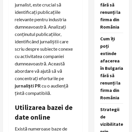
jurnalist, este crucial să
fără să
identificați publicațiile
renunți la
relevante pentru industria
firma din
dumneavoastră. Analizați
România
conținutul publicațiilor,
Cum îți
identificând jurnaliștii care
poți
scriu despre subiecte conexe
extinde
cu activitatea companiei
afacerea
dumneavoastră. Această
în Bulgaria
abordare vă ajută să vă
fără să
concentrați eforturile pe
renunți la
jurnaliști PR
cu o audiență
firma din
țintă compatibilă.
România
Utilizarea bazei de
Strategii
date online
de
vizibilitate
Există numeroase baze de
prin