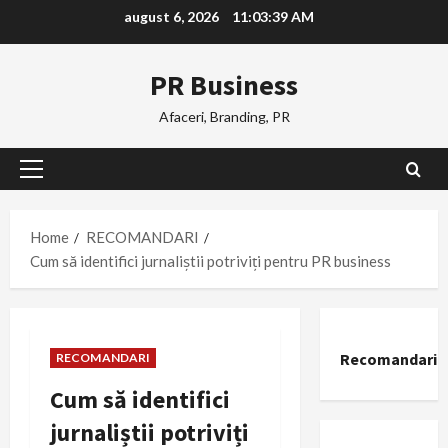
Skip
august 6, 2026
11:03:40 AM
to
content
PR Business
Afaceri, Branding, PR
Primary
Menu
Home
RECOMANDARI
Cum să identifici jurnaliștii potriviți pentru PR business
Recomandari
RECOMANDARI
Cum să identifici
jurnaliștii potriviți