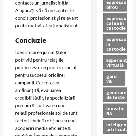
espressor
contacta un jurnalist inițial.
birou
Asigurați-vă că mesajul este
concis, profesionist și relevant
espressor
cafea in
pentru activitatea jurnalistului.
custodie
Concluzie
espressor
in
custodie
Identificarea jurnaliștilor
potriviți pentru relațiile
Experiență
Virtuală
publice este un proces crucial
pentru succesul oricărei
gard
viu
campanii. Cercetarea
amănunțită, evaluarea
generare
de texte
credibilității și a specializării,
precum și cultivarea unei
Inovație
relații profesionale solide sunt
RA
factori cheie în obținerea unei
inteligenta
acoperiri media eficiente și
artificiala
pozitive. Înainte de a contacta