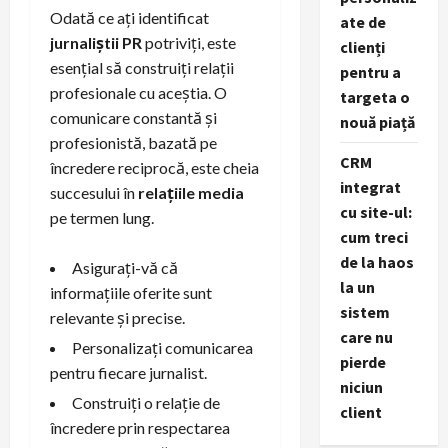
Odată ce ați identificat
ate de
jurnaliștii PR
potriviți, este
clienți
esențial să construiți relații
pentru a
profesionale cu aceștia. O
targeta o
comunicare constantă și
nouă piață
profesionistă, bazată pe
CRM
încredere reciprocă, este cheia
integrat
succesului în
relațiile media
cu site-ul:
pe termen lung.
cum treci
de la haos
Asigurați-vă că
la un
informațiile oferite sunt
sistem
relevante și precise.
care nu
Personalizați comunicarea
pierde
pentru fiecare jurnalist.
niciun
Construiți o relație de
client
încredere prin respectarea