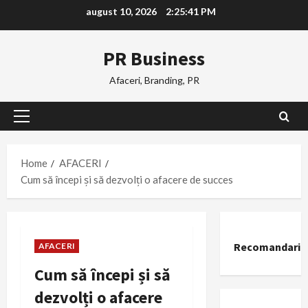
Skip
august 10, 2026
2:25:42 PM
to
content
PR Business
Afaceri, Branding, PR
Primary
Menu
Home
AFACERI
Cum să începi și să dezvolți o afacere de succes
Recomandari
AFACERI
Cum să începi și să
dezvolți o afacere