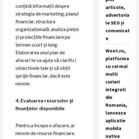
conțină informații despre
articole,
strategia de marketing, planul
advertoria
financiar, structura
le SEO și
organizațională, analiza pieței
comunicat
și proiecțiile financiare pe
e
termen scurt și lung.
Woot.ro,
Elaborarea unui plan de
platforma
afaceri te va ajuta să clarifici
cu cei mai
obiectivele tale și să obții
multi
sprijin financiar, dacă este
curieri
nevoie.
integrati
din
4. Evaluarea resurselor și
Romania,
finanțelor disponibile
lanseaza
aplicatie
Pentru a începe o afacere, ai
mobila
nevoie de resurse financiare.
nativa