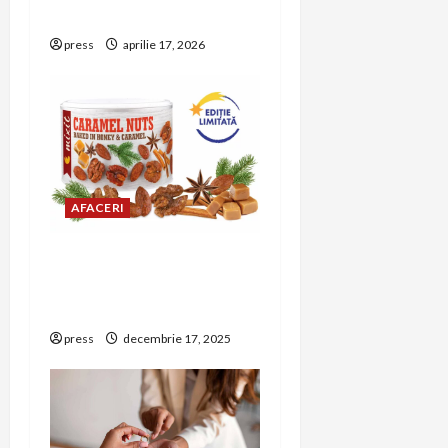
nativa
press
aprilie 17, 2026
AFACERI
Mixit aduce gustări
festive pentru
petrecerea de Revelion
press
decembrie 17, 2025