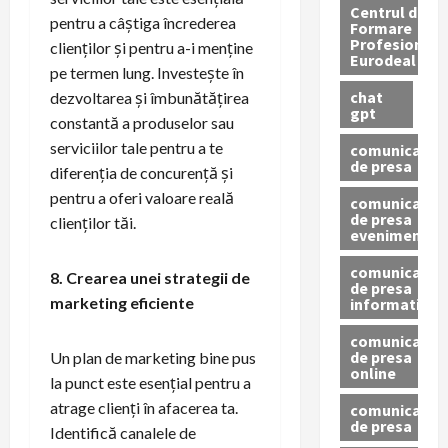
Centrul de
pentru a câștiga încrederea
Formare
Profesionala
clienților și pentru a-i menține
Eurodeal
pe termen lung. Investește în
chat
dezvoltarea și îmbunătățirea
gpt
constantă a produselor sau
serviciilor tale pentru a te
comunicat
de presa
diferenția de concurență și
pentru a oferi valoare reală
comunicat
de presa
clienților tăi.
eveniment
comunicat
8. Crearea unei strategii de
de presa
marketing eficiente
informativ
comunicat
de presa
Un plan de marketing bine pus
online
la punct este esențial pentru a
atrage clienți în afacerea ta.
comunicate
de presa
Identifică canalele de