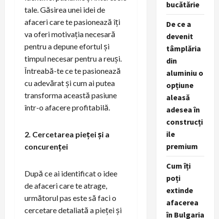
bucătărie
tale. Găsirea unei idei de
afaceri care te pasionează îți
De ce a
va oferi motivația necesară
devenit
pentru a depune efortul și
tâmplăria
timpul necesar pentru a reuși.
din
Întreabă-te ce te pasionează
aluminiu o
cu adevărat și cum ai putea
opțiune
transforma această pasiune
aleasă
într-o afacere profitabilă.
adesea în
construcți
ile
2. Cercetarea pieței și a
premium
concurenței
Cum îți
După ce ai identificat o idee
poți
de afaceri care te atrage,
extinde
următorul pas este să faci o
afacerea
cercetare detaliată a pieței și
în Bulgaria