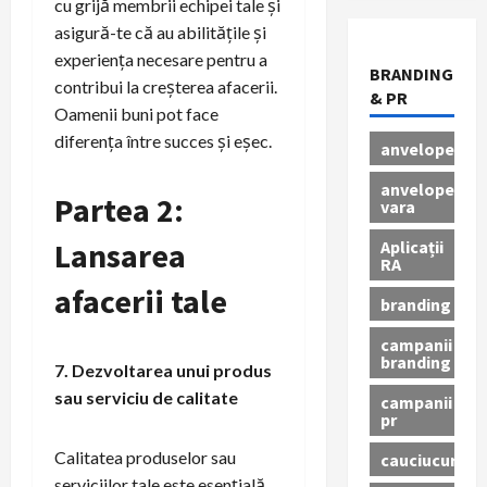
cu grijă membrii echipei tale și
asigură-te că au abilitățile și
experiența necesare pentru a
BRANDING
contribui la creșterea afacerii.
& PR
Oamenii buni pot face
diferența între succes și eșec.
anvelope
anvelope
Partea 2:
vara
Lansarea
Aplicații
RA
afacerii tale
branding
campanii
branding
7. Dezvoltarea unui produs
sau serviciu de calitate
campanii
pr
Calitatea produselor sau
cauciucuri
serviciilor tale este esențială