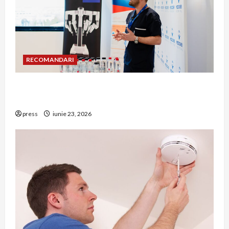
RECOMANDARI
Hernia strangulată: simptome de alarmă și
riscuri dacă amâni operația
press
iunie 23, 2026