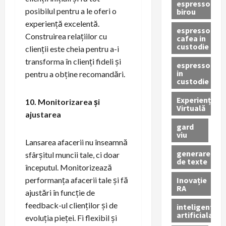
espressor
posibilul pentru a le oferi o
birou
experiență excelentă.
espressor
Construirea relațiilor cu
cafea in
custodie
clienții este cheia pentru a-i
transforma în clienți fideli și
espressor
in
pentru a obține recomandări.
custodie
Experiență
10. Monitorizarea și
Virtuală
ajustarea
gard
viu
Lansarea afacerii nu înseamnă
generare
sfârșitul muncii tale, ci doar
de texte
începutul. Monitorizează
Inovație
performanța afacerii tale și fă
RA
ajustări în funcție de
feedback-ul clienților și de
inteligenta
artificiala
evoluția pieței. Fi flexibil și