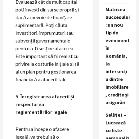
Evaluează cât de mult capital
Matricea
poți investi din surse proprii și
Succesului
dacă ai nevoie de finanțare
: un nou
suplimentară. Poți căuta
tip de
investitori, împrumuturi sau
eveniment
subvenții guvernamentale
în
pentru a-ți susține afacerea.
România,
Este important să fii realist cu
la
privire la costurile inițiale și să
intersecți
ai un plan pentru gestionarea
a dintre
financiară a afacerii tale.
imobiliare
, credite și
5. Înregistrarea afacerii și
asigurări
respectarea
reglementărilor legale
SellNet –
Lucrează
Pentru a începe o afacere
cu liste
legală, va trebui să o
personaliz