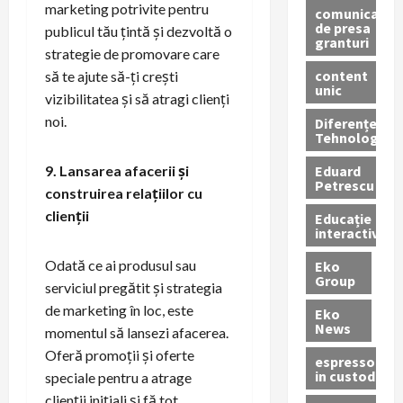
marketing potrivite pentru
comunicate
de presa
publicul tău țintă și dezvoltă o
granturi
strategie de promovare care
content
să te ajute să-ți crești
unic
vizibilitatea și să atragi clienți
noi.
Diferențe
Tehnologice
Eduard
9. Lansarea afacerii și
Petrescu
construirea relațiilor cu
clienții
Educație
interactivă
Odată ce ai produsul sau
Eko
Group
serviciul pregătit și strategia
de marketing în loc, este
Eko
News
momentul să lansezi afacerea.
Oferă promoții și oferte
espressoare
in custodie
speciale pentru a atrage
clienții inițiali și fă tot