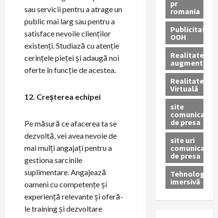
pr
sau servicii pentru a atrage un
romania
public mai larg sau pentru a
Publicitate
satisface nevoile clienților
OOH
existenți. Studiază cu atenție
Realitatea
cerințele pieței și adaugă noi
augmentată
oferte în funcție de acestea.
Realitatea
Virtuală
12. Creșterea echipei
site
comunicate
de presa
Pe măsură ce afacerea ta se
dezvoltă, vei avea nevoie de
site uri
comunicate
mai mulți angajați pentru a
de presa
gestiona sarcinile
suplimentare. Angajează
Tehnologie
imersivă
oameni cu competențe și
experiență relevante și oferă-
le training și dezvoltare