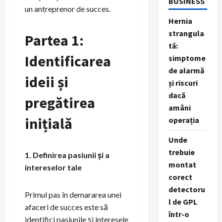
BUSINESS
un antreprenor de succes.
Hernia
strangula
Partea 1:
tă:
Identificarea
simptome
de alarmă
ideii și
și riscuri
dacă
pregătirea
amâni
inițială
operația
Unde
trebuie
1. Definirea pasiunii și a
montat
intereselor tale
corect
detectoru
Primul pas în demararea unei
l de GPL
afaceri de succes este să
într-o
identifici pasiunile și interesele