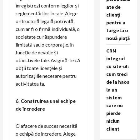
înregistrezi conform legilor și
ate de
reglementărilor locale. Alege
clienți
o structură legală potrivită,
pentru a
cum ar fi o firmă individuală, o
targeta o
societate cu răspundere
nouă piață
limitată sau o corporație, în
CRM
funcție de nevoile și
integrat
obiectivele tale. Asigură-te că
cu site-ul:
obții toate licențele și
cum treci
autorizațiile necesare pentru
de la haos
activitatea ta.
la un
sistem
6. Construirea unei echipe
care nu
de încredere
pierde
niciun
O afacere de succes necesită
client
o echipă de încredere. Alege