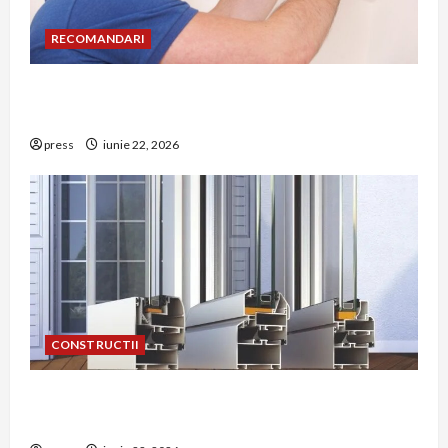
RECOMANDARI
Unde trebuie montat corect detectorul de GPL
într-o bucătărie
press
iunie 22, 2026
CONSTRUCTII
De ce a devenit tâmplăria din aluminiu o
opțiune aleasă adesea în construcțiile premium