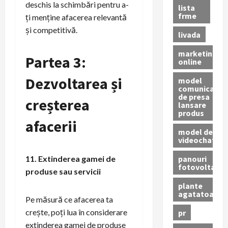
deschis la schimbări pentru a-
lista
frme
ți menține afacerea relevantă
și competitivă.
livada
marketing
Partea 3:
online
Dezvoltarea și
model
comunicat
de presa
creșterea
lansare
produs
afacerii
model de
videochat
panouri
11. Extinderea gamei de
fotovoltaice
produse sau servicii
plante
agatatoare
Pe măsură ce afacerea ta
crește, poți lua în considerare
pr
extinderea gamei de produse