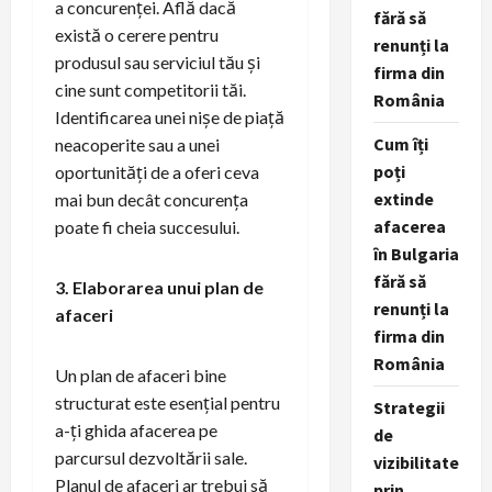
a concurenței. Află dacă
fără să
există o cerere pentru
renunți la
produsul sau serviciul tău și
firma din
cine sunt competitorii tăi.
România
Identificarea unei nișe de piață
Cum îți
neacoperite sau a unei
poți
oportunități de a oferi ceva
extinde
mai bun decât concurența
afacerea
poate fi cheia succesului.
în Bulgaria
fără să
3. Elaborarea unui plan de
renunți la
afaceri
firma din
România
Un plan de afaceri bine
structurat este esențial pentru
Strategii
a-ți ghida afacerea pe
de
parcursul dezvoltării sale.
vizibilitate
Planul de afaceri ar trebui să
prin