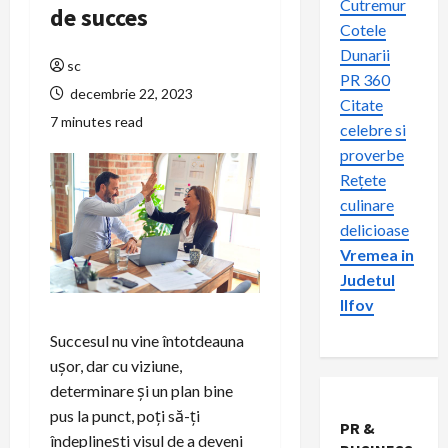
Cutremur
de succes
Cotele
Dunarii
sc
PR 360
decembrie 22, 2023
Citate
7 minutes read
celebre si
proverbe
Rețete
culinare
delicioase
Vremea in
Judetul
Ilfov
Succesul nu vine întotdeauna
ușor, dar cu viziune,
determinare și un plan bine
pus la punct, poți să-ți
PR &
îndeplinești visul de a deveni