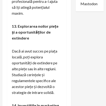
profesională pentru a-i ajuta
Mastodon
să își atingă potențialul
maxim.
13. Explorarea noilor piețe
și a oportunităților de
extindere
Dacă ai avut succes pe piața
locală, poți explora
oportunități de extindere pe
alte piețe sau în alte regiuni.
Studiază cerințele și
regulamentele specifice ale
acestor piețe și dezvoltă o
strategie de intrare solidă.
14. Investițiile în marketing