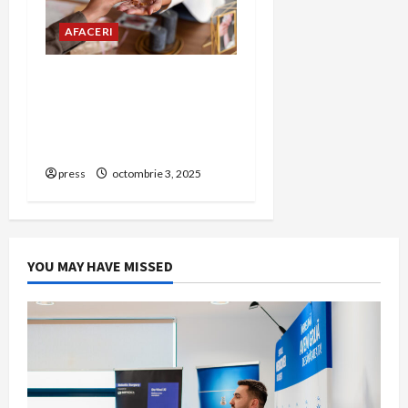
AFACERI
Amanet Brașov – Ghid
complet despre serviciile
de amanet aur, bijuterii și
bunuri de valoare
press
octombrie 3, 2025
YOU MAY HAVE MISSED