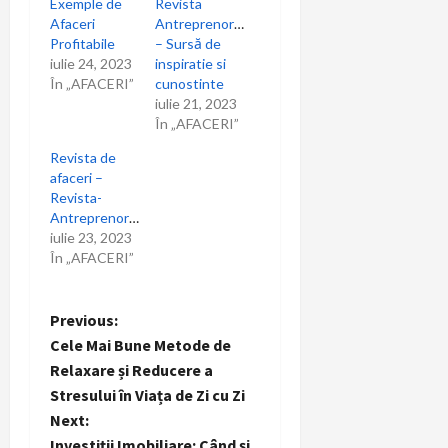
Exemple de
Revista
Afaceri
Antreprenorului
Profitabile
– Sursă de
iulie 24, 2023
inspiratie si
În „AFACERI”
cunostinte
iulie 21, 2023
În „AFACERI”
Revista de
afaceri –
Revista-
Antreprenorului.ro
iulie 23, 2023
În „AFACERI”
P
Previous:
Cele Mai Bune Metode de
o
Relaxare și Reducere a
Stresului în Viața de Zi cu Zi
s
Next:
Investiții Imobiliare: Când și