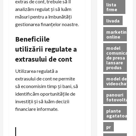
extras de cont, trebuie să îl
lista
analizăm regulat și să luăm
frme
măsuri pentru a îmbunătăți
livada
gestionarea finanțelor noastre.
marketing
online
Beneficiile
utilizării regulate a
model
comunicat
extrasului de cont
de presa
lansare
produs
Utilizarea regulată a
model de
extrasului de cont ne permite
videochat
să economisim timp și bani, să
identificăm oportunitățile de
panouri
fotovoltaice
investiții și să luăm decizii
financiare informate.
plante
agatatoare
pr