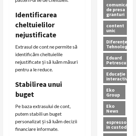
comunicate
de presa
Identificarea
granturi
cheltuielilor
content
unic
nejustificate
Diferențe
Tehnologice
Extrasul de cont ne permite să
identificăm cheltuielile
Eduard
nejustificate și să luăm măsuri
Petrescu
pentru a le reduce.
Educație
interactivă
Stabilirea unui
Eko
buget
Group
Eko
Pe baza extrasului de cont,
News
putem stabili un buget
personalizat și să luăm decizii
espressoare
in custodie
financiare informate.