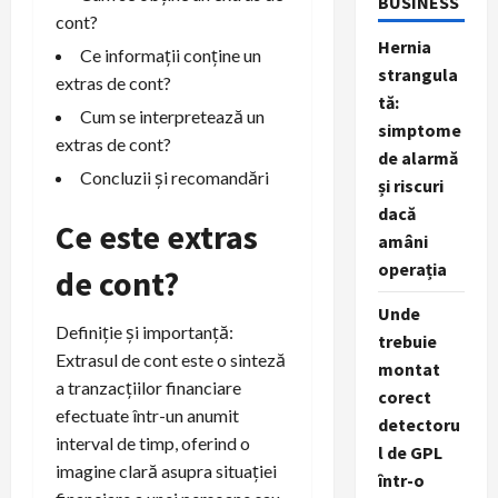
BUSINESS
cont?
Hernia
Ce informații conține un
strangula
extras de cont?
tă:
Cum se interpretează un
simptome
extras de cont?
de alarmă
Concluzii și recomandări
și riscuri
dacă
Ce este extras
amâni
operația
de cont?
Unde
Definiție și importanță:
trebuie
Extrasul de cont este o sinteză
montat
a tranzacțiilor financiare
corect
efectuate într-un anumit
detectoru
interval de timp, oferind o
l de GPL
imagine clară asupra situației
într-o