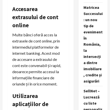
Matricea
Accesarea
Succesului
extrasului de cont
: un nou
online
tip de
eveniment
Multe bănci oferă acces la
în
extrasele de cont online, prin
România,
intermediul platformelor de
la
internet banking. Acest mod
intersecți
de accesare a extrasului de
a dintre
cont este convenabil și rapid,
imobiliare
deoarece permite accesul la
, credite și
informațiile financiare de
asigurări
oriunde și în orice moment.
SellNet –
Utilizarea
Lucrează
aplicațiilor de
cu liste
personaliz