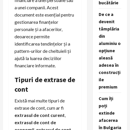
financiare a unei persoane sau
bucătărie
a unei companii. Acest
De ce a
document este esențial pentru
devenit
gestionarea finanțelor
tâmplăria
personale și a afacerilor,
din
deoarece permite
aluminiu o
identificarea tendințelor și a
opțiune
pattern-urilor de cheltuieli și
aleasă
ajută la luarea deciziilor
adesea în
financiare informate.
construcți
Tipuri de extrase de
ile
premium
cont
Cum îți
Există mai multe tipuri de
poți
extrase de cont, cum ar fi
extinde
extrasul de cont curent
,
afacerea
extrasul de cont de
în Bulgaria
economii
,
extrasul de cont