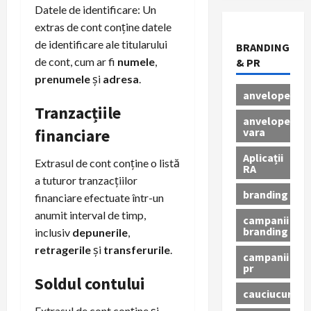
Datele de identificare: Un
extras de cont conține datele
de identificare ale titularului
BRANDING
de cont, cum ar fi
numele
,
& PR
prenumele
și
adresa
.
anvelope
Tranzacțiile
anvelope
vara
financiare
Aplicații
Extrasul de cont conține o listă
RA
a tuturor tranzacțiilor
branding
financiare efectuate într-un
anumit interval de timp,
campanii
branding
inclusiv
depunerile
,
retragerile
și
transferurile
.
campanii
pr
Soldul contului
cauciucuri
Extrasul de cont conține și