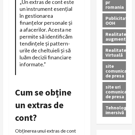
„Un extras de cont este
pr
romania
un instrument esențial
în gestionarea
Publicitate
finanțelor personale și
OOH
a afacerilor. Acesta ne
Realitatea
permite să identificăm
augmentată
tendințele și pattern-
Realitatea
urile de cheltuieli și să
Virtuală
luăm decizii financiare
informate.”
site
comunicate
de presa
site uri
Cum se obține
comunicate
de presa
un extras de
Tehnologie
imersivă
cont?
Obținerea unui extras de cont