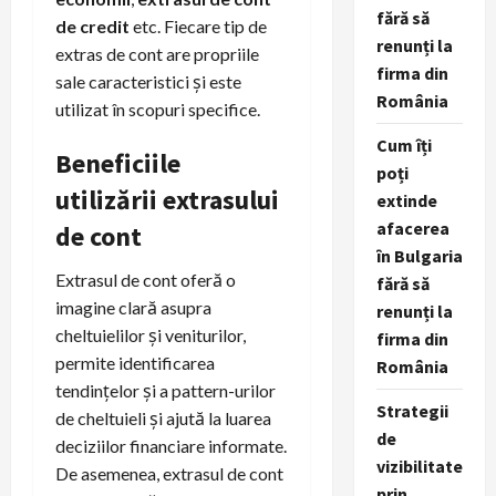
fără să
de credit
etc. Fiecare tip de
renunți la
extras de cont are propriile
firma din
sale caracteristici și este
România
utilizat în scopuri specifice.
Cum îți
Beneficiile
poți
utilizării extrasului
extinde
afacerea
de cont
în Bulgaria
Extrasul de cont oferă o
fără să
imagine clară asupra
renunți la
cheltuielilor și veniturilor,
firma din
permite identificarea
România
tendințelor și a pattern-urilor
Strategii
de cheltuieli și ajută la luarea
de
deciziilor financiare informate.
vizibilitate
De asemenea, extrasul de cont
prin