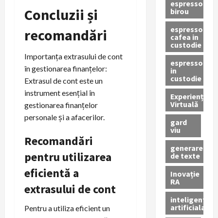
espressor
Concluzii și
birou
espressor
recomandări
cafea in
custodie
Importanța extrasului de cont
espressor
în gestionarea finanțelor:
in
custodie
Extrasul de cont este un
instrument esențial în
Experiență
Virtuală
gestionarea finanțelor
personale și a afacerilor.
gard
viu
Recomandări
generare
pentru utilizarea
de texte
eficientă a
Inovație
RA
extrasului de cont
inteligenta
artificiala
Pentru a utiliza eficient un