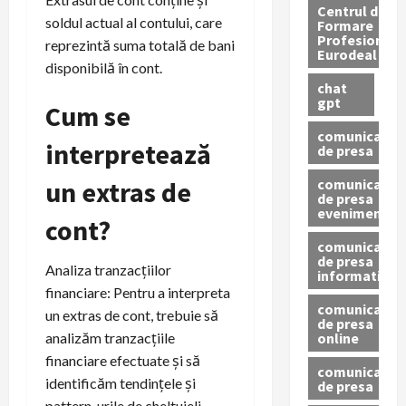
Centrul de
soldul actual al contului, care
Formare
Profesionala
reprezintă suma totală de bani
Eurodeal
disponibilă în cont.
chat
gpt
Cum se
comunicat
interpretează
de presa
comunicat
un extras de
de presa
eveniment
cont?
comunicat
de presa
Analiza tranzacțiilor
informativ
financiare: Pentru a interpreta
comunicat
un extras de cont, trebuie să
de presa
online
analizăm tranzacțiile
financiare efectuate și să
comunicate
identificăm tendințele și
de presa
pattern-urile de cheltuieli.