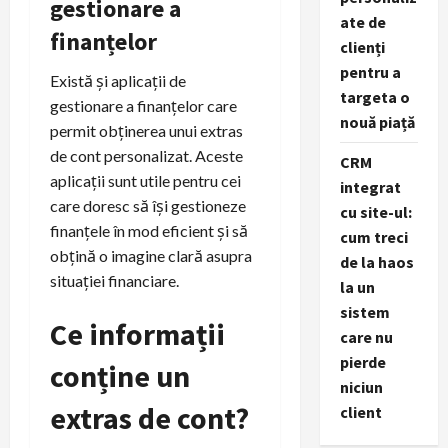
gestionare a
ate de
finanțelor
clienți
pentru a
Există și aplicații de
targeta o
gestionare a finanțelor care
nouă piață
permit obținerea unui extras
de cont personalizat. Aceste
CRM
aplicații sunt utile pentru cei
integrat
care doresc să își gestioneze
cu site-ul:
finanțele în mod eficient și să
cum treci
obțină o imagine clară asupra
de la haos
situației financiare.
la un
sistem
Ce informații
care nu
pierde
conține un
niciun
extras de cont?
client