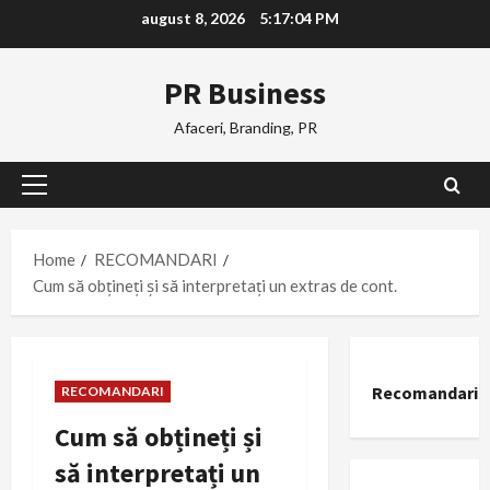
Skip
august 8, 2026
5:17:05 PM
to
content
PR Business
Afaceri, Branding, PR
Primary
Menu
Home
RECOMANDARI
Cum să obțineți și să interpretați un extras de cont.
Recomandari
RECOMANDARI
Cum să obțineți și
să interpretați un