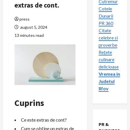
Cutremur
extras de cont.
Cotele
Dunarii
press
PR 360
august 5, 2024
Citate
13 minutes read
celebre si
proverbe
Rețete
culinare
delicioase
Vremea in
Judetul
Ilfov
Cuprins
Ce este extras de cont?
PR &
Cum se obține un extras de