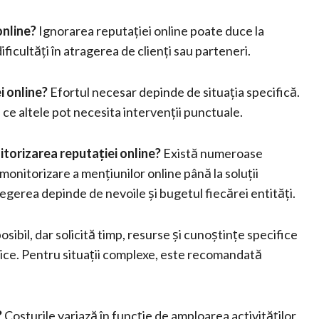
online?
Ignorarea reputației online poate duce la
ificultăți în atragerea de clienți sau parteneri.
i online?
Efortul necesar depinde de situația specifică.
ce altele pot necesita intervenții punctuale.
torizarea reputației online?
Există numeroase
monitorizare a mențiunilor online până la soluții
legerea depinde de nevoile și bugetul fiecărei entități.
osibil, dar solicită timp, resurse și cunoștințe specifice
ublice. Pentru situații complexe, este recomandată
?
Costurile variază în funcție de amploarea activităților