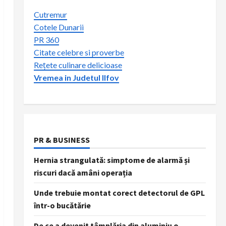
Cutremur
Cotele Dunarii
PR 360
Citate celebre si proverbe
Rețete culinare delicioase
Vremea in Judetul Ilfov
PR & BUSINESS
Hernia strangulată: simptome de alarmă și
riscuri dacă amâni operația
Unde trebuie montat corect detectorul de GPL
într-o bucătărie
De ce a devenit tâmplăria din aluminiu o