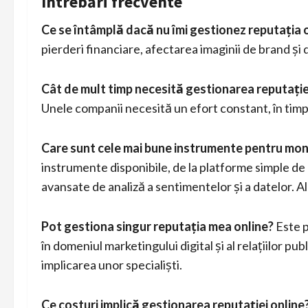
Întrebări frecvente
Ce se întâmplă dacă nu îmi gestionez reputația 
pierderi financiare, afectarea imaginii de brand și d
Cât de mult timp necesită gestionarea reputație
Unele companii necesită un efort constant, în timp 
Care sunt cele mai bune instrumente pentru moni
instrumente disponibile, de la platforme simple de 
avansate de analiză a sentimentelor și a datelor. A
Pot gestiona singur reputația mea online?
Este p
în domeniul marketingului digital și al relațiilor p
implicarea unor specialiști.
Ce costuri implică gestionarea reputației online