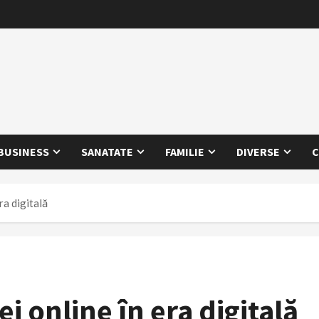
BUSINESS
SANATATE
FAMILIE
DIVERSE
C
ra digitală
i online în era digitală