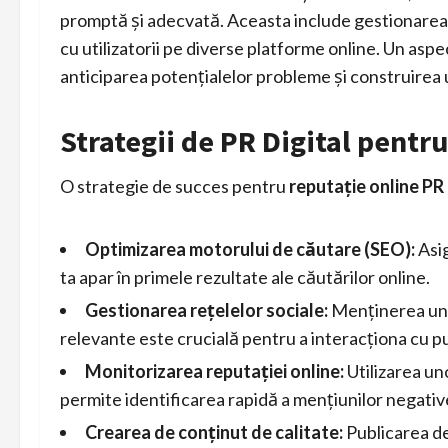
promptă și adecvată. Aceasta include gestionarea c
cu utilizatorii pe diverse platforme online. Un aspec
anticiparea potențialelor probleme și construirea u
Strategii de PR Digital pentr
O strategie de succes pentru
reputație online PR
Optimizarea motorului de căutare (SEO):
Asig
ta apar în primele rezultate ale căutărilor online.
Gestionarea rețelelor sociale:
Menținerea unei
relevante este crucială pentru a interacționa cu publ
Monitorizarea reputației online:
Utilizarea un
permite identificarea rapidă a mențiunilor negati
Crearea de conținut de calitate:
Publicarea de 