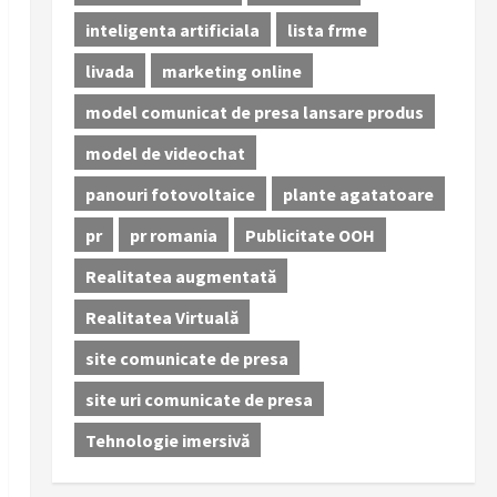
inteligenta artificiala
lista frme
livada
marketing online
model comunicat de presa lansare produs
model de videochat
panouri fotovoltaice
plante agatatoare
pr
pr romania
Publicitate OOH
Realitatea augmentată
Realitatea Virtuală
site comunicate de presa
site uri comunicate de presa
Tehnologie imersivă