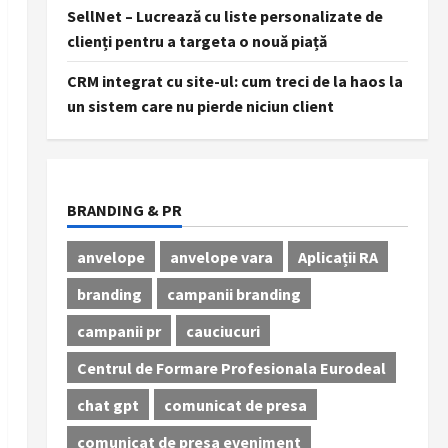
SellNet – Lucrează cu liste personalizate de
clienți pentru a targeta o nouă piață
CRM integrat cu site-ul: cum treci de la haos la
un sistem care nu pierde niciun client
BRANDING & PR
anvelope
anvelope vara
Aplicații RA
branding
campanii branding
campanii pr
cauciucuri
Centrul de Formare Profesionala Eurodeal
chat gpt
comunicat de presa
comunicat de presa eveniment