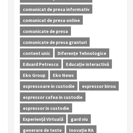
comunicat de presa informativ
comunicat de presa online
comunicate de presa
comunicate de presa granturi
content unic
Diferențe Tehnologice
Eduard Petrescu
Educație interactivă
Eko Group
Eko News
espressoare in custodie
espressor birou
espressor cafea in custodie
espressor in custodie
Experiență Virtuală
gard viu
generare de texte
Inovație RA