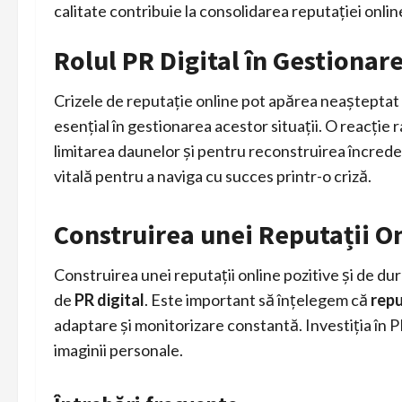
calitate contribuie la consolidarea reputației onlin
Rolul PR Digital în Gestionar
Crizele de reputație online pot apărea neașteptat
esențial în gestionarea acestor situații. O reacție
limitarea daunelor și pentru reconstruirea încreder
vitală pentru a naviga cu succes printr-o criză.
Construirea unei Reputații On
Construirea unei reputații online pozitive și de du
de
PR digital
. Este important să înțelegem că
repu
adaptare și monitorizare constantă. Investiția în PR 
imaginii personale.