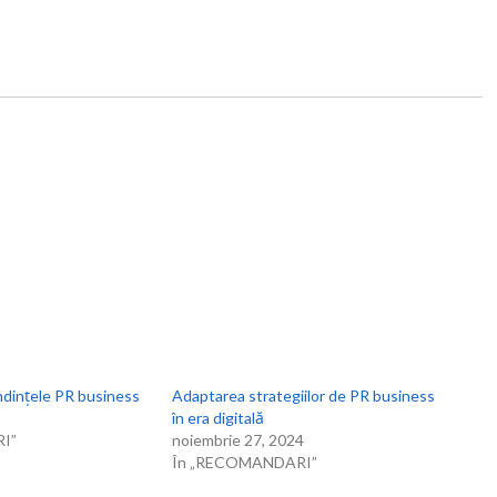
endințele PR business
Adaptarea strategiilor de PR business
în era digitală
I”
noiembrie 27, 2024
În „RECOMANDARI”