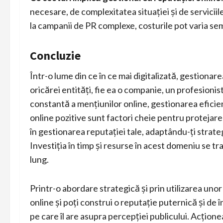
necesare, de complexitatea situației și de serviciil
la campanii de PR complexe, costurile pot varia sem
Concluzie
Într-o lume din ce în ce mai digitalizată, gestionar
oricărei entități, fie ea o companie, un profesion
constantă a mențiunilor online, gestionarea eficie
online pozitive sunt factori cheie pentru protejarea
în gestionarea reputației tale, adaptându-ți strategi
Investiția în timp și resurse în acest domeniu se t
lung.
Printr-o abordare strategică și prin utilizarea uno
online și poți construi o reputație puternică și de
pe care îl are asupra percepției publicului. Acțione