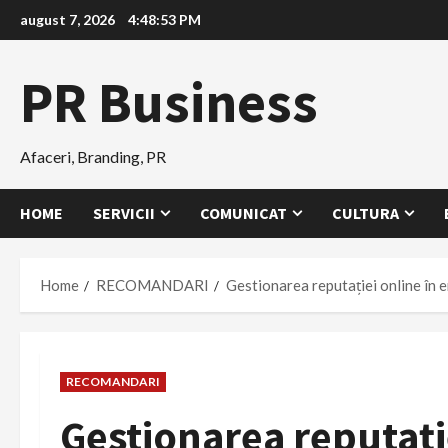
Skip
august 7, 2026
4:48:55 PM
to
content
PR Business
Afaceri, Branding, PR
HOME
SERVICII
COMUNICAT
CULTURA
Home
RECOMANDARI
Gestionarea reputației online în e
RECOMANDARI
Gestionarea reputație