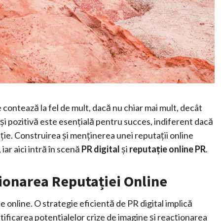
contează la fel de mult, dacă nu chiar mai mult, decât
și pozitivă este esențială pentru succes, indiferent dacă
ție. Construirea și menținerea unei reputații online
iar aici intră în scenă
PR digital
și
reputație online PR
.
tionarea Reputației Online
e online. O strategie eficientă de PR digital implică
tificarea potențialelor crize de imagine și reacționarea