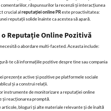
omentariilor, răspunsurilor la recenzii și interacțiunea
t crucial al
reputației online PR
este proactivitatea:
nei reputații solide înainte ca acestea să apară.
u o Reputație Online Pozitivă
necesită o abordare multi-faceted. Aceasta include:
ură-te că informațiile pozitive despre tine sau compania
 prezențe active și pozitive pe platformele sociale
icul și a construi relații.
or instrumente de monitorizare a reputației online
ve și reacționarea promptă.
articole, bloguri și alte materiale relevante și de înaltă