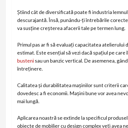
Știind cât de diversificată poate fi industria lemnu
descurajantă. Însă, punându-ți întrebările corecte
va susține creșterea afacerii tale pe termen lung.
Primul pas ar fi să evaluați capacitatea atelierulu
estimat. Este esențial să vezi dacă spațiul pe care îl
busteni
sau un banzic vertical. De asemenea, gânde
întreținere.
Calitatea și durabilitatea mașinilor sunt criterii car
dovedesc a fi economii. Mașini bune vor avea nevoi
mai lungă.
Aplicarea noastră se extinde la specificul produsel
obiecte de mobilier cu design complex veți avea nev