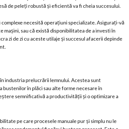
esă de peleți robustă și eficientă va fi cheia succesului.
mai complexe necesită operațiuni specializate. Asigurați-vă
 mașini, sau că există disponibilitatea de a investi în
ucra zi de zi cu aceste utilaje și succesul afacerii depinde
nt.
în industria prelucrării lemnului. Acestea sunt
 bustenilor în plăci sau alte forme necesare în
eștere semnificativă a productivității și o optimizare a
abilitate pe care procesele manuale pur și simplu nu le
i măresc randamentul fiecărui bustean procesat. Este o