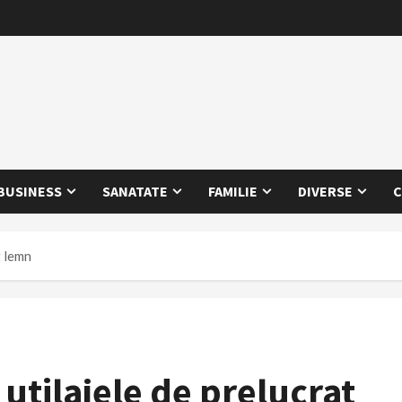
BUSINESS
SANATATE
FAMILIE
DIVERSE
C
t lemn
utilajele de prelucrat