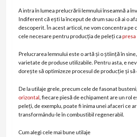
A intra în lumea prelucrării lemnului înseamnă a î
Indiferent că ești la început de drum sau că ai o a
descoperit. În acest articol, ne vom concentra pe c
cele necesare pentru producția de peleți ca
presa 
Prelucrarea lemnului este o artă și o știință în sin
varietate de produse utilizabile. Pentru asta, e nevoi
dorește să optimizeze procesul de producție și să 
De la utilaje grele, precum cele de fasonat busten
orizontal
, fiecare piesă de echipament are un rol e
peleți, de exemplu, poate fi inima unei afaceri ce a
transformându-le în combustibil regenerabil.
Cum alegi cele mai bune utilaje