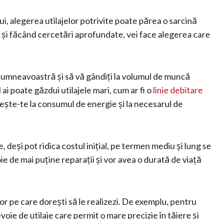
lui, alegerea utilajelor potrivite poate părea o sarcină
 și făcând cercetări aprofundate, vei face alegerea care
i dumneavoastră și să vă gândiți la volumul de muncă
 ai poate găzdui utilajele mari, cum ar fi o
linie debitare
ște-te la consumul de energie și la necesarul de
e, deși pot ridica costul inițial, pe termen mediu și lung se
e de mai puține reparații și vor avea o durată de viață
or pe care dorești să le realizezi. De exemplu, pentru
oie de utilaje care permit o mare precizie în tăiere și