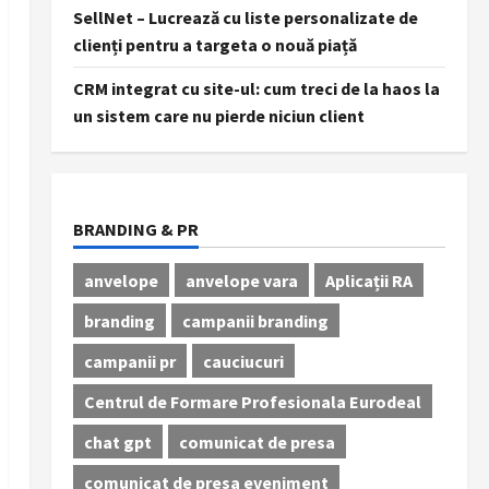
SellNet – Lucrează cu liste personalizate de
clienți pentru a targeta o nouă piață
CRM integrat cu site-ul: cum treci de la haos la
un sistem care nu pierde niciun client
BRANDING & PR
anvelope
anvelope vara
Aplicații RA
branding
campanii branding
campanii pr
cauciucuri
Centrul de Formare Profesionala Eurodeal
chat gpt
comunicat de presa
comunicat de presa eveniment