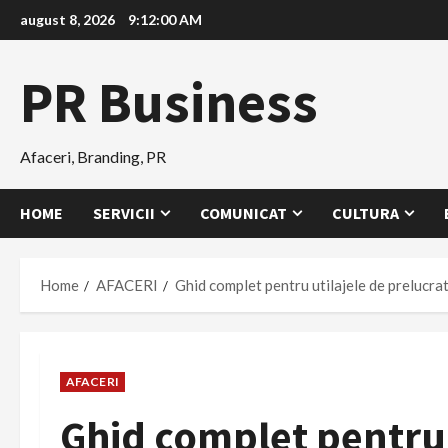
Skip
august 8, 2026
9:12:01 AM
to
content
PR Business
Afaceri, Branding, PR
HOME
SERVICII
COMUNICAT
CULTURA
Home
AFACERI
Ghid complet pentru utilajele de prelucra
AFACERI
Ghid complet pentru 