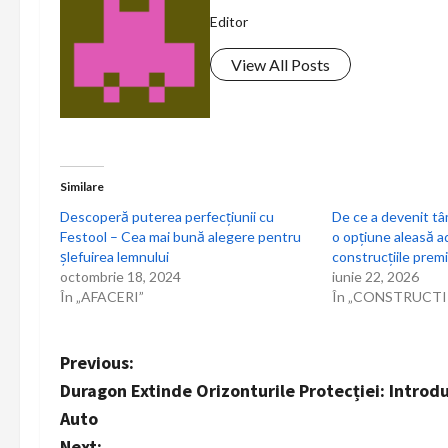
Editor
View All Posts
Similare
Descoperă puterea perfecțiunii cu
De ce a devenit tâ
Festool – Cea mai bună alegere pentru
o opțiune aleasă a
șlefuirea lemnului
construcțiile prem
octombrie 18, 2024
iunie 22, 2026
În „AFACERI”
În „CONSTRUCTI
P
Previous:
Duragon Extinde Orizonturile Protecției: Introd
o
Auto
Next: