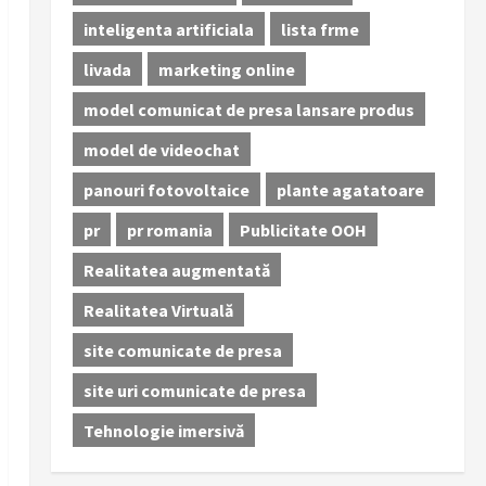
inteligenta artificiala
lista frme
livada
marketing online
model comunicat de presa lansare produs
model de videochat
panouri fotovoltaice
plante agatatoare
pr
pr romania
Publicitate OOH
Realitatea augmentată
Realitatea Virtuală
site comunicate de presa
site uri comunicate de presa
Tehnologie imersivă