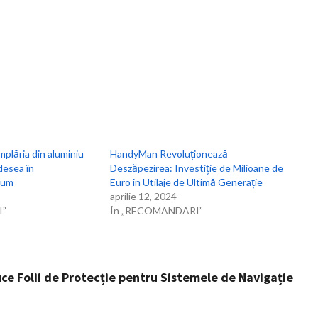
mplăria din aluminiu
HandyMan Revoluționează
desea în
Deszăpezirea: Investiție de Milioane de
ium
Euro în Utilaje de Ultimă Generație
aprilie 12, 2024
I”
În „RECOMANDARI”
uce Folii de Protecție pentru Sistemele de Navigație