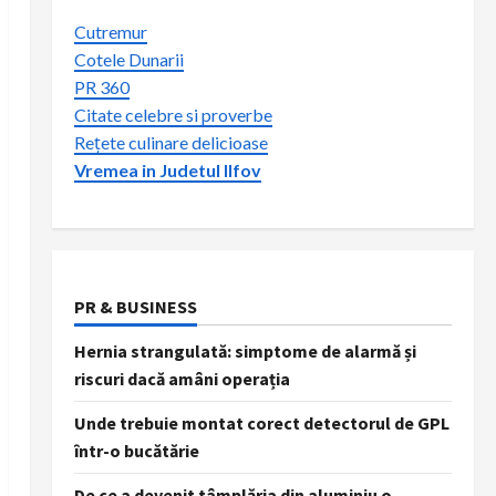
Cutremur
Cotele Dunarii
PR 360
Citate celebre si proverbe
Rețete culinare delicioase
Vremea in Judetul Ilfov
PR & BUSINESS
Hernia strangulată: simptome de alarmă și
riscuri dacă amâni operația
Unde trebuie montat corect detectorul de GPL
într-o bucătărie
De ce a devenit tâmplăria din aluminiu o