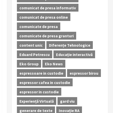
comunicat de presa informativ
comunicat de presa online
comunicate de presa
comunicate de presa granturi
content unic
Diferențe Tehnologice
Eduard Petrescu
Educație interactivă
Eko Group
Eko News
espressoare in custodie
espressor birou
espressor cafea in custodie
espressor in custodie
Experiență Virtuală
gard viu
generare de texte
Inovație RA