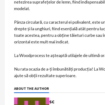
netezirea suprafețelor de lemn, fiind indispensabil
modelat.
Pânza circulară, cu caracterul ei polivalent, este un
drepte și la unghiuri, fiind esențială atât pentru lu
toate acestea, pentru a obține tăieturi curbe sau î
orizontal este mult mai indicat.
La Woodprocess te așteaptă utilajele de ultimă o
Nu rata ocazia de a-ți îmbunătăți producția! La Wo
ajute să obții rezultate superioare.
ABOUT THE AUTHOR
sc