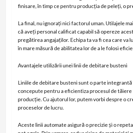
finisare, în timp ce pentru producția de peleți, o pr
La final, nu ignorați nici factorul uman. Utilajele 
că aveți personal calificat capabil să opereze aceste
pregătirea angajaților. Echipa ta va fi cea care va l
în mare măsură de abilitatea lor de a le folosi eficie
Avantajele utilizării unei linii de debitare busteni
Liniile de debitare busteni sunt o parte integrantă 
concepute pentru a eficientiza procesul de tăiere a
producție. Cu ajutorul lor, putem vorbi despre o cr
proceselor de lucru.
Aceste linii automate asigură o precizie și o repet
pot egala. Prin urmare, reduc risipa de material ș