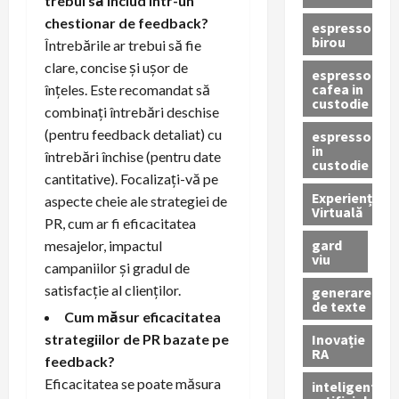
trebui să includ într-un
chestionar de feedback?
espressor
birou
Întrebările ar trebui să fie
clare, concise și ușor de
espressor
cafea in
înțeles. Este recomandat să
custodie
combinați întrebări deschise
(pentru feedback detaliat) cu
espressor
in
întrebări închise (pentru date
custodie
cantitative). Focalizați-vă pe
Experiență
aspecte cheie ale strategiei de
Virtuală
PR, cum ar fi eficacitatea
gard
mesajelor, impactul
viu
campaniilor și gradul de
satisfacție al clienților.
generare
de texte
Cum măsur eficacitatea
Inovație
strategiilor de PR bazate pe
RA
feedback?
Eficacitatea se poate măsura
inteligenta