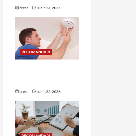
n
press
iunie 23, 2026
RECOMANDARI
Unde trebuie montat
corect detectorul de GPL
într-o bucătărie
press
iunie 22, 2026
RECOMANDARI