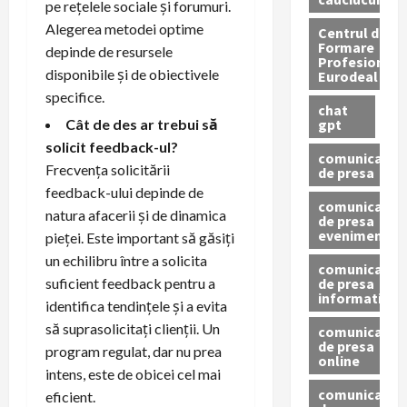
pe rețelele sociale și forumuri.
Alegerea metodei optime
Centrul de
Formare
depinde de resursele
Profesionala
disponibile și de obiectivele
Eurodeal
specifice.
chat
gpt
Cât de des ar trebui să
solicit feedback-ul?
comunicat
Frecvența solicitării
de presa
feedback-ului depinde de
comunicat
natura afacerii și de dinamica
de presa
eveniment
pieței. Este important să găsiți
un echilibru între a solicita
comunicat
de presa
suficient feedback pentru a
informativ
identifica tendințele și a evita
să suprasolicitați clienții. Un
comunicat
de presa
program regulat, dar nu prea
online
intens, este de obicei cel mai
comunicate
eficient.