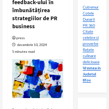
feedback-ului în
Cutremur
îmbunătățirea
Cotele
strategiilor de PR
Dunarii
business
PR 360
Citate
celebre si
press
proverbe
decembrie 10, 2024
Rețete
5 minutes read
culinare
delicioase
Vremea in
Judetul
Ilfov