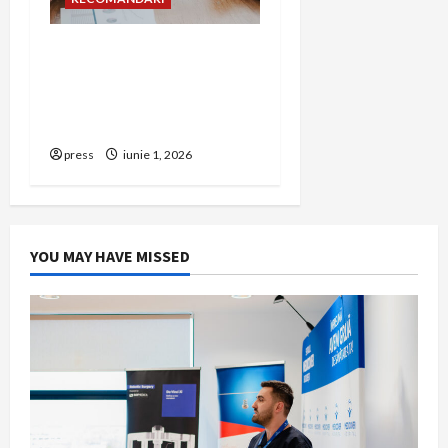
Cum îți poți extinde
afacerea în Bulgaria fără
să renunți la firma din
România
press
iunie 1, 2026
YOU MAY HAVE MISSED