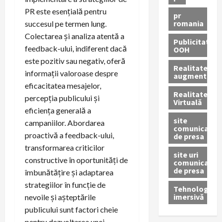
PR este esențială pentru
pr
romania
succesul pe termen lung.
Colectarea și analiza atentă a
Publicitate
feedback-ului, indiferent dacă
OOH
este pozitiv sau negativ, oferă
Realitatea
informații valoroase despre
augmentată
eficacitatea mesajelor,
Realitatea
percepția publicului și
Virtuală
eficiența generală a
site
campaniilor. Abordarea
comunicate
proactivă a feedback-ului,
de presa
transformarea criticilor
site uri
constructive în oportunități de
comunicate
de presa
îmbunătățire și adaptarea
strategiilor în funcție de
Tehnologie
imersivă
nevoile și așteptările
publicului sunt factori cheie
pentru dezvoltarea unei