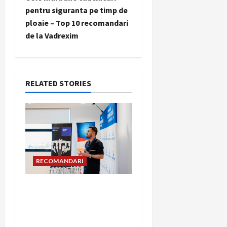
t
pentru siguranta pe timp de
ploaie – Top 10 recomandari
n
de la Vadrexim
a
v
RELATED STORIES
i
g
a
t
RECOMANDARI
i
Hernia strangulată:
simptome de alarmă și
o
riscuri dacă amâni
operația