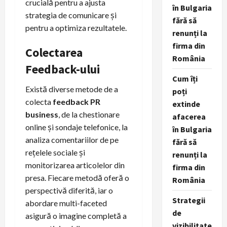
crucială pentru a ajusta
în Bulgaria
strategia de comunicare și
fără să
pentru a optimiza rezultatele.
renunți la
firma din
Colectarea
România
Feedback-ului
Cum îți
Există diverse metode de a
poți
colecta
feedback PR
extinde
business
, de la chestionare
afacerea
online și sondaje telefonice, la
în Bulgaria
analiza comentariilor de pe
fără să
rețelele sociale și
renunți la
monitorizarea articolelor din
firma din
presa. Fiecare metodă oferă o
România
perspectivă diferită, iar o
Strategii
abordare multi-faceted
de
asigură o imagine completă a
vizibilitate