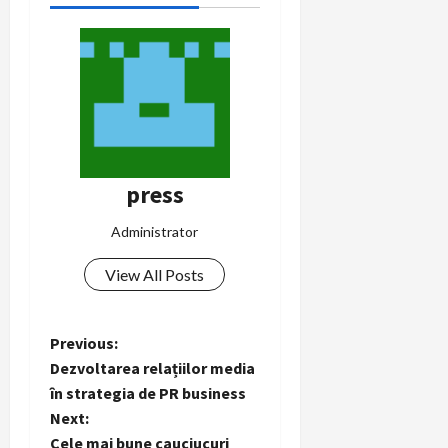
press
Administrator
View All Posts
P
Previous:
Dezvoltarea relațiilor media
o
în strategia de PR business
Next:
s
Cele mai bune cauciucuri