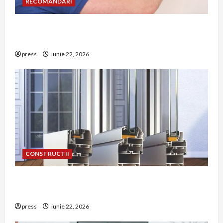
RECOMANDARI
Unde trebuie montat corect detectorul de GPL
într-o bucătărie
press
iunie 22, 2026
CONSTRUCTII
De ce a devenit tâmplăria din aluminiu o
opțiune aleasă adesea în construcțiile premium
press
iunie 22, 2026