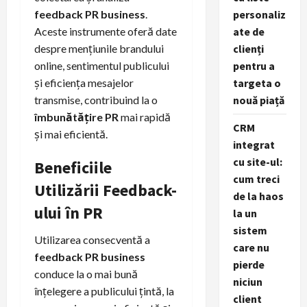
personaliz
feedback PR business
.
ate de
Aceste instrumente oferă date
clienți
despre mențiunile brandului
pentru a
online, sentimentul publicului
targeta o
și eficiența mesajelor
nouă piață
transmise, contribuind la o
îmbunătățire PR
mai rapidă
CRM
și mai eficientă.
integrat
cu site-ul:
Beneficiile
cum treci
Utilizării Feedback-
de la haos
ului în PR
la un
sistem
Utilizarea consecventă a
care nu
feedback PR business
pierde
conduce la o mai bună
niciun
înțelegere a publicului țintă, la
client