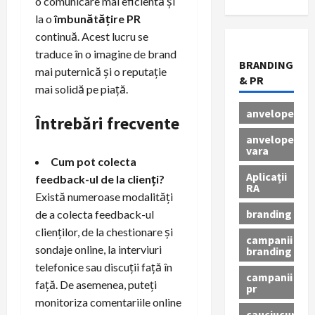
o comunicare mai eficientă și
la o
îmbunătățire PR
continuă. Acest lucru se
traduce în o imagine de brand
BRANDING
mai puternică și o reputație
& PR
mai solidă pe piață.
anvelope
Întrebări frecvente
anvelope
vara
Cum pot colecta
Aplicații
feedback-ul de la clienți?
RA
Există numeroase modalități
branding
de a colecta feedback-ul
clienților, de la chestionare și
campanii
sondaje online, la interviuri
branding
telefonice sau discuții față în
campanii
față. De asemenea, puteți
pr
monitoriza comentariile online
cauciucuri