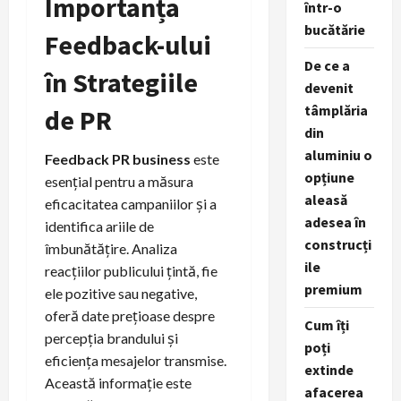
Importanța
într-o
bucătărie
Feedback-ului
De ce a
în Strategiile
devenit
tâmplăria
de PR
din
aluminiu o
Feedback PR business
este
opțiune
esențial pentru a măsura
aleasă
eficacitatea campaniilor și a
adesea în
identifica ariile de
construcți
îmbunătățire. Analiza
ile
reacțiilor publicului țintă, fie
premium
ele pozitive sau negative,
oferă date prețioase despre
Cum îți
percepția brandului și
poți
eficiența mesajelor transmise.
extinde
Această informație este
afacerea