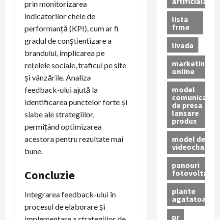
artificiala
prin monitorizarea
indicatorilor cheie de
lista
frme
performanță (KPI), cum ar fi
gradul de conștientizare a
livada
brandului, implicarea pe
marketing
rețelele sociale, traficul pe site
online
și vânzările. Analiza
model
feedback-ului ajută la
comunicat
identificarea punctelor forte și
de presa
lansare
slabe ale strategiilor,
produs
permițând optimizarea
model de
acestora pentru rezultate mai
videochat
bune.
panouri
Concluzie
fotovoltaice
plante
Integrarea feedback-ului în
agatatoare
procesul de elaborare și
pr
implementare a strategiilor de