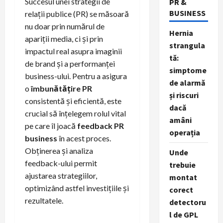
Succesul unei strategii de
PR &
BUSINESS
relații publice (PR) se măsoară
nu doar prin numărul de
Hernia
apariții media, ci și prin
strangula
impactul real asupra imaginii
tă:
de brand și a performanței
simptome
business-ului. Pentru a asigura
de alarmă
o
îmbunătățire PR
și riscuri
consistentă și eficientă, este
dacă
crucial să înțelegem rolul vital
amâni
pe care îl joacă
feedback PR
operația
business
în acest proces.
Obținerea și analiza
Unde
feedback-ului permit
trebuie
ajustarea strategiilor,
montat
optimizând astfel investițiile și
corect
rezultatele.
detectoru
l de GPL