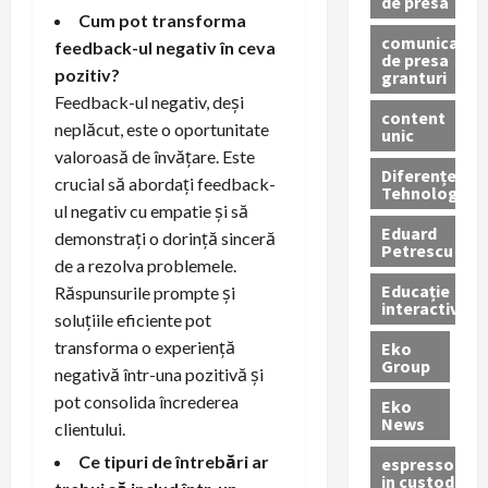
de presa
Cum pot transforma
comunicate
feedback-ul negativ în ceva
de presa
pozitiv?
granturi
Feedback-ul negativ, deși
content
neplăcut, este o oportunitate
unic
valoroasă de învățare. Este
Diferențe
crucial să abordați feedback-
Tehnologice
ul negativ cu empatie și să
Eduard
demonstrați o dorință sinceră
Petrescu
de a rezolva problemele.
Educație
Răspunsurile prompte și
interactivă
soluțiile eficiente pot
transforma o experiență
Eko
Group
negativă într-una pozitivă și
pot consolida încrederea
Eko
News
clientului.
Ce tipuri de întrebări ar
espressoare
in custodie