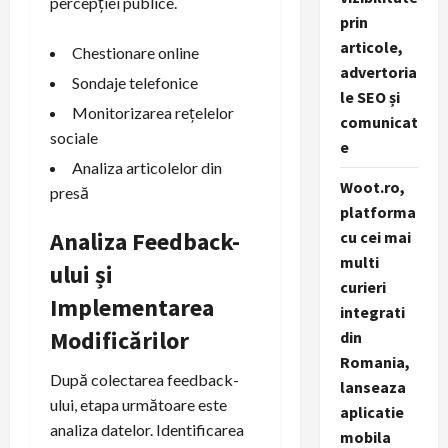
percepției publice.
prin
articole,
Chestionare online
advertoria
Sondaje telefonice
le SEO și
Monitorizarea rețelelor
comunicat
sociale
e
Analiza articolelor din
Woot.ro,
presă
platforma
Analiza Feedback-
cu cei mai
multi
ului și
curieri
Implementarea
integrati
Modificărilor
din
Romania,
După colectarea feedback-
lanseaza
ului, etapa următoare este
aplicatie
analiza datelor. Identificarea
mobila