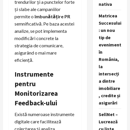
trendurilor și a punctelor forte
nativa
și slabe ale campaniilor
Matricea
permite o
îmbunătățire PR
Succesului
semnificativă. Pe baza acestei
: un nou
analize, se pot implementa
tip de
modificări concrete la
eveniment
strategia de comunicare,
în
asigurând o mai mare
România,
eficiență.
la
Instrumente
intersecți
a dintre
pentru
imobiliare
Monitorizarea
, credite și
Feedback-ului
asigurări
SellNet –
Există numeroase instrumente
Lucrează
digitale care facilitează
cu liste
colectarea și analiza