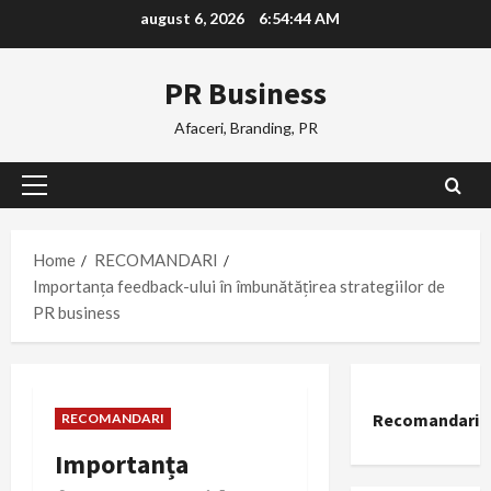
Skip
august 6, 2026
6:54:45 AM
to
content
PR Business
Afaceri, Branding, PR
Primary
Menu
Home
RECOMANDARI
Importanța feedback-ului în îmbunătățirea strategiilor de
PR business
Recomandari
RECOMANDARI
Importanța