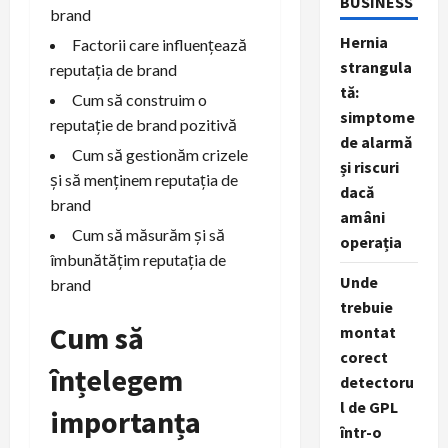
BUSINESS
brand
Hernia
Factorii care influențează
strangula
reputația de brand
tă:
Cum să construim o
simptome
reputație de brand pozitivă
de alarmă
Cum să gestionăm crizele
și riscuri
și să menținem reputația de
dacă
brand
amâni
Cum să măsurăm și să
operația
îmbunătățim reputația de
Unde
brand
trebuie
Cum să
montat
corect
înțelegem
detectoru
l de GPL
importanța
într-o