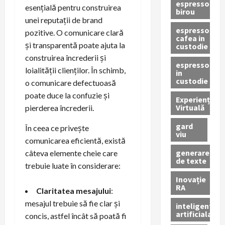
espressor
esențială pentru construirea
birou
unei reputații de brand
espressor
pozitive. O comunicare clară
cafea in
și transparentă poate ajuta la
custodie
construirea încrederii și
espressor
loialității clienților. În schimb,
in
custodie
o comunicare defectuoasă
poate duce la confuzie și
Experiență
Virtuală
pierderea încrederii.
gard
În ceea ce privește
viu
comunicarea eficientă, există
generare
câteva elemente cheie care
de texte
trebuie luate în considerare:
Inovație
RA
Claritatea mesajului
:
mesajul trebuie să fie clar și
inteligenta
artificiala
concis, astfel încât să poată fi