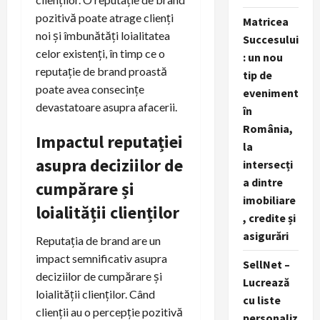
pozitivă poate atrage clienți
Matricea
noi și îmbunătăți loialitatea
Succesului
celor existenți, în timp ce o
: un nou
reputație de brand proastă
tip de
poate avea consecințe
eveniment
devastatoare asupra afacerii.
în
România,
Impactul reputației
la
asupra deciziilor de
intersecți
a dintre
cumpărare și
imobiliare
loialității clienților
, credite și
asigurări
Reputația de brand are un
impact semnificativ asupra
SellNet –
deciziilor de cumpărare și
Lucrează
loialității clienților. Când
cu liste
clienții au o percepție pozitivă
personaliz