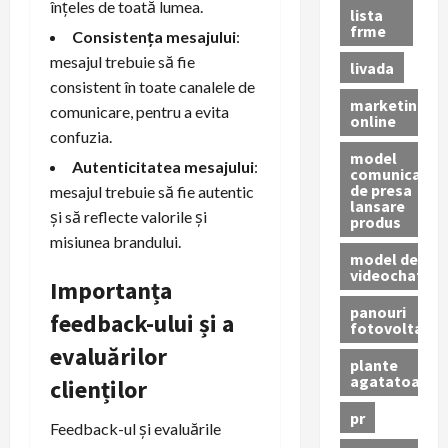
înțeles de toată lumea.
lista
frme
Consistența mesajului
:
mesajul trebuie să fie
livada
consistent în toate canalele de
marketing
comunicare, pentru a evita
online
confuzia.
model
Autenticitatea mesajului
:
comunicat
de presa
mesajul trebuie să fie autentic
lansare
și să reflecte valorile și
produs
misiunea brandului.
model de
videochat
Importanța
panouri
feedback-ului și a
fotovoltaice
evaluărilor
plante
agatatoare
clienților
pr
Feedback-ul și evaluările