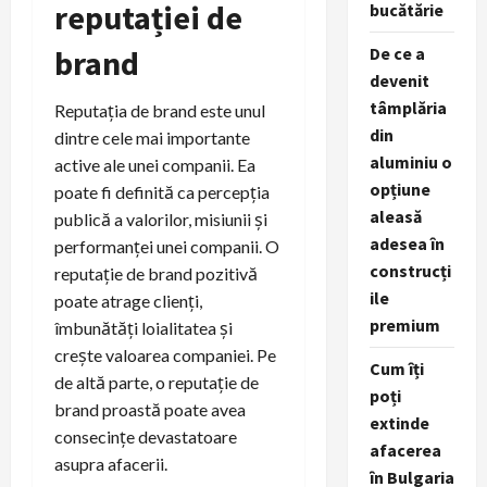
reputației de
bucătărie
brand
De ce a
devenit
tâmplăria
Reputația de brand este unul
din
dintre cele mai importante
aluminiu o
active ale unei companii. Ea
opțiune
poate fi definită ca percepția
aleasă
publică a valorilor, misiunii și
adesea în
performanței unei companii. O
construcți
reputație de brand pozitivă
ile
poate atrage clienți,
premium
îmbunătăți loialitatea și
crește valoarea companiei. Pe
Cum îți
de altă parte, o reputație de
poți
brand proastă poate avea
extinde
consecințe devastatoare
afacerea
asupra afacerii.
în Bulgaria