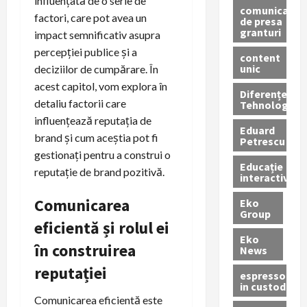
influențată de o serie de
comunicate
factori, care pot avea un
de presa
granturi
impact semnificativ asupra
percepției publice și a
content
unic
deciziilor de cumpărare. În
acest capitol, vom explora în
Diferențe
detaliu factorii care
Tehnologice
influențează reputația de
Eduard
brand și cum aceștia pot fi
Petrescu
gestionați pentru a construi o
Educație
reputație de brand pozitivă.
interactivă
Comunicarea
Eko
Group
eficientă și rolul ei
Eko
în construirea
News
reputației
espressoare
in custodie
Comunicarea eficientă este