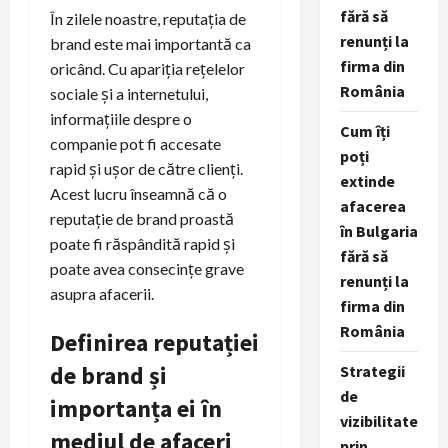
fără să
În zilele noastre, reputația de
renunți la
brand este mai importantă ca
firma din
oricând. Cu apariția rețelelor
România
sociale și a internetului,
informațiile despre o
Cum îți
companie pot fi accesate
poți
rapid și ușor de către clienți.
extinde
Acest lucru înseamnă că o
afacerea
reputație de brand proastă
în Bulgaria
poate fi răspândită rapid și
fără să
poate avea consecințe grave
renunți la
asupra afacerii.
firma din
România
Definirea reputației
de brand și
Strategii
de
importanța ei în
vizibilitate
mediul de afaceri
prin