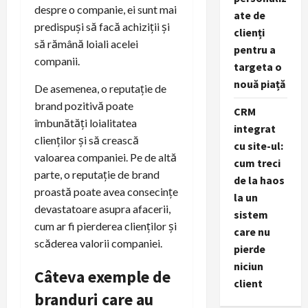
despre o companie, ei sunt mai
ate de
predispuși să facă achiziții și
clienți
să rămână loiali acelei
pentru a
companii.
targeta o
nouă piață
De asemenea, o reputație de
brand pozitivă poate
CRM
îmbunătăți loialitatea
integrat
clienților și să crească
cu site-ul:
valoarea companiei. Pe de altă
cum treci
parte, o reputație de brand
de la haos
proastă poate avea consecințe
la un
devastatoare asupra afacerii,
sistem
cum ar fi pierderea clienților și
care nu
scăderea valorii companiei.
pierde
niciun
Câteva exemple de
client
branduri care au