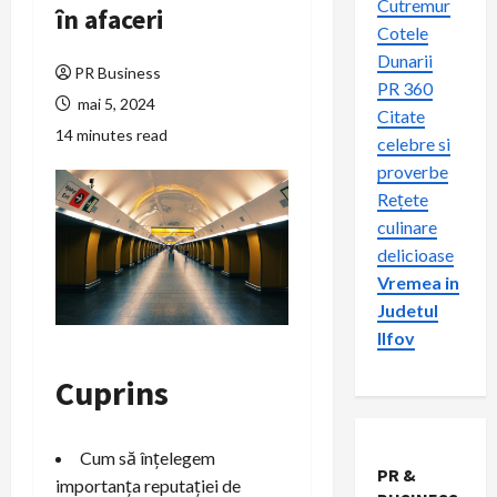
Cutremur
în afaceri
Cotele
Dunarii
PR Business
PR 360
mai 5, 2024
Citate
14 minutes read
celebre si
proverbe
Rețete
culinare
delicioase
Vremea in
Judetul
Ilfov
Cuprins
Cum să înțelegem
PR &
importanța reputației de