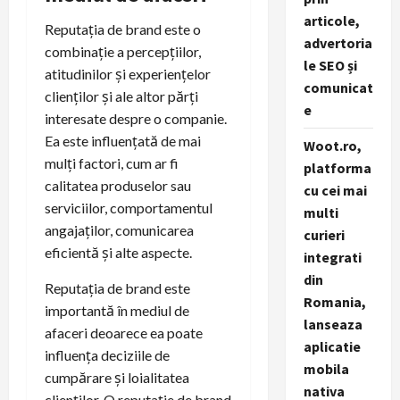
articole,
Reputația de brand este o
advertoria
combinație a percepțiilor,
le SEO și
atitudinilor și experiențelor
comunicat
clienților și ale altor părți
e
interesate despre o companie.
Ea este influențată de mai
Woot.ro,
mulți factori, cum ar fi
platforma
calitatea produselor sau
cu cei mai
serviciilor, comportamentul
multi
angajaților, comunicarea
curieri
eficientă și alte aspecte.
integrati
din
Reputația de brand este
Romania,
importantă în mediul de
lanseaza
afaceri deoarece ea poate
aplicatie
influența deciziile de
mobila
cumpărare și loialitatea
nativa
clienților. O reputație de brand