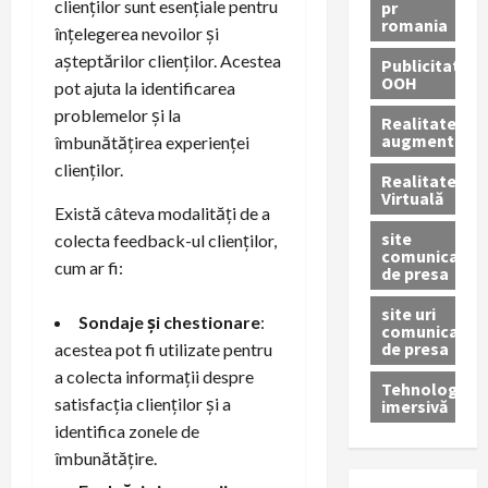
clienților sunt esențiale pentru
pr
romania
înțelegerea nevoilor și
așteptărilor clienților. Acestea
Publicitate
OOH
pot ajuta la identificarea
problemelor și la
Realitatea
augmentată
îmbunătățirea experienței
clienților.
Realitatea
Virtuală
Există câteva modalități de a
site
colecta feedback-ul clienților,
comunicate
cum ar fi:
de presa
site uri
Sondaje și chestionare
:
comunicate
de presa
acestea pot fi utilizate pentru
a colecta informații despre
Tehnologie
satisfacția clienților și a
imersivă
identifica zonele de
îmbunătățire.