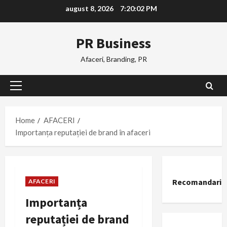
Skip
august 8, 2026
7:20:03 PM
to
content
PR Business
Afaceri, Branding, PR
Primary
Menu
Home
AFACERI
Importanța reputației de brand în afaceri
Recomandari
AFACERI
Importanța
reputației de brand