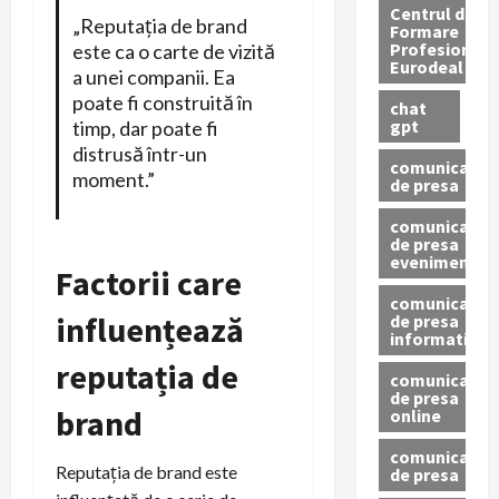
Centrul de
„Reputația de brand
Formare
Profesionala
este ca o carte de vizită
Eurodeal
a unei companii. Ea
poate fi construită în
chat
gpt
timp, dar poate fi
distrusă într-un
comunicat
moment.”
de presa
comunicat
de presa
eveniment
Factorii care
comunicat
influențează
de presa
informativ
reputația de
comunicat
de presa
brand
online
comunicate
Reputația de brand este
de presa