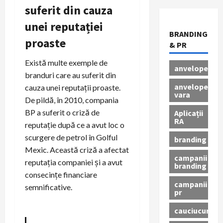
suferit din cauza
unei reputației
BRANDING
proaste
& PR
Există multe exemple de
anvelope
branduri care au suferit din
anvelope
cauza unei reputații proaste.
vara
De pildă, în 2010, compania
BP a suferit o criză de
Aplicații
RA
reputație după ce a avut loc o
scurgere de petrol în Golful
branding
Mexic. Această criză a afectat
campanii
reputația companiei și a avut
branding
consecințe financiare
campanii
semnificative.
pr
cauciucuri