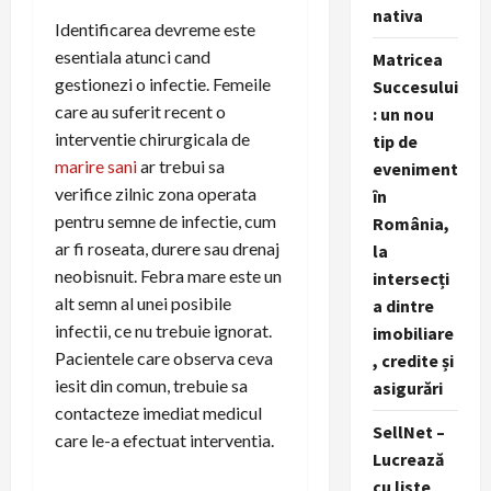
nativa
Identificarea devreme este
esentiala atunci cand
Matricea
gestionezi o infectie. Femeile
Succesului
care au suferit recent o
: un nou
interventie chirurgicala de
tip de
marire sani
ar trebui sa
eveniment
verifice zilnic zona operata
în
pentru semne de infectie, cum
România,
ar fi roseata, durere sau drenaj
la
neobisnuit. Febra mare este un
intersecți
alt semn al unei posibile
a dintre
infectii, ce nu trebuie ignorat.
imobiliare
Pacientele care observa ceva
, credite și
iesit din comun, trebuie sa
asigurări
contacteze imediat medicul
SellNet –
care le-a efectuat interventia.
Lucrează
cu liste