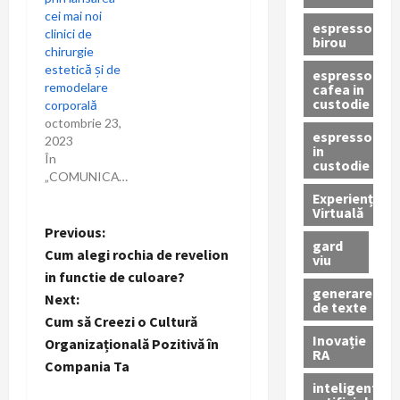
cei mai noi
espressor
clinici de
birou
chirurgie
estetică și de
espressor
remodelare
cafea in
custodie
corporală
octombrie 23,
espressor
2023
in
În
custodie
„COMUNICAT”
Experiență
Virtuală
P
Previous:
gard
Cum alegi rochia de revelion
viu
o
in functie de culoare?
generare
Next:
s
de texte
Cum să Creezi o Cultură
Inovație
t
Organizațională Pozitivă în
RA
Compania Ta
n
inteligenta