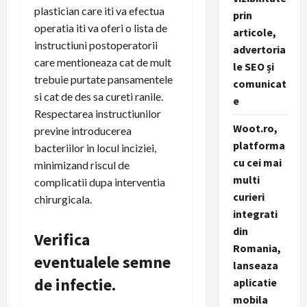
plastician care iti va efectua
prin
operatia iti va oferi o lista de
articole,
instructiuni postoperatorii
advertoria
care mentioneaza cat de mult
le SEO și
trebuie purtate pansamentele
comunicat
si cat de des sa cureti ranile.
e
Respectarea instructiunilor
Woot.ro,
previne introducerea
platforma
bacteriilor in locul inciziei,
cu cei mai
minimizand riscul de
multi
complicatii dupa interventia
curieri
chirurgicala.
integrati
din
Verifica
Romania,
eventualele semne
lanseaza
de infectie.
aplicatie
mobila