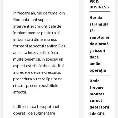
PR &
BUSINESS
In fiecare an, mii de femei din
Hernia
Romania sunt supuse
strangula
interventiei chirurgicale de
tă:
implant mamar pentru a-si
simptome
imbunatati dimensiunea,
de alarmă
forma si aspectul sanilor. Desi
și riscuri
aceasta interventie ofera
dacă
multe beneficii, in special un
amâni
aspect estetic imbunatatit si
operația
incredere de sine crescuta,
procedura nu este lipsita de
Unde
riscuri, precum posibilele
trebuie
infectii.
montat
corect
Indiferent ca te supui unei
detectoru
operatii de augmentare
l de GPL