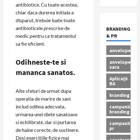
antibiotice. Cu toate acestea,
chiar daca durerea initiala a
disparut, trebuie luate toate
antibioticele prescrise de
BRANDING
& PR
medic pentru ca tratamentul
sa fie eficient.
anvelope
Odihneste-te si
anvelope
vara
mananca sanatos.
Aplicații
RA
Alte sfaturi de urmat dupa
branding
operatia de marire de sani
campanii
includ odihna adecvata,
branding
urmarea unei diete sanatoase
si echilibrate, dar si purtarea
campanii
pr
de haine corecte, de sustinere.
Desi exercitiile fizice mai
cauciucuri