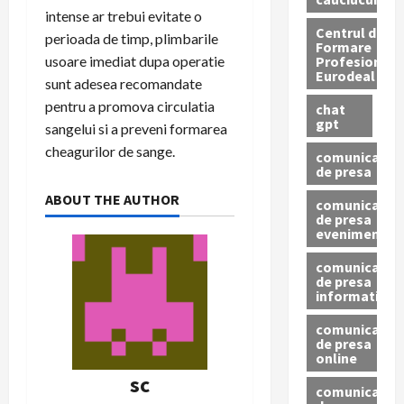
intense ar trebui evitate o
Centrul de
perioada de timp, plimbarile
Formare
Profesionala
usoare imediat dupa operatie
Eurodeal
sunt adesea recomandate
pentru a promova circulatia
chat
gpt
sangelui si a preveni formarea
cheagurilor de sange.
comunicat
de presa
ABOUT THE AUTHOR
comunicat
de presa
eveniment
comunicat
de presa
informativ
comunicat
de presa
online
sc
comunicate