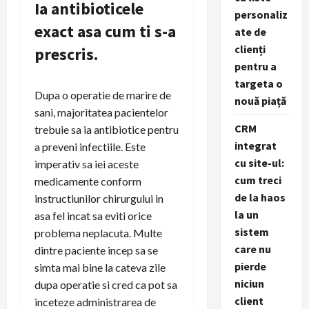
Ia antibioticele
personaliz
exact asa cum ti s-a
ate de
clienți
prescris.
pentru a
targeta o
Dupa o operatie de marire de
nouă piață
sani, majoritatea pacientelor
CRM
trebuie sa ia antibiotice pentru
integrat
a preveni infectiile. Este
cu site-ul:
imperativ sa iei aceste
cum treci
medicamente conform
de la haos
instructiunilor chirurgului in
la un
asa fel incat sa eviti orice
sistem
problema neplacuta. Multe
care nu
dintre paciente incep sa se
pierde
simta mai bine la cateva zile
niciun
dupa operatie si cred ca pot sa
client
inceteze administrarea de