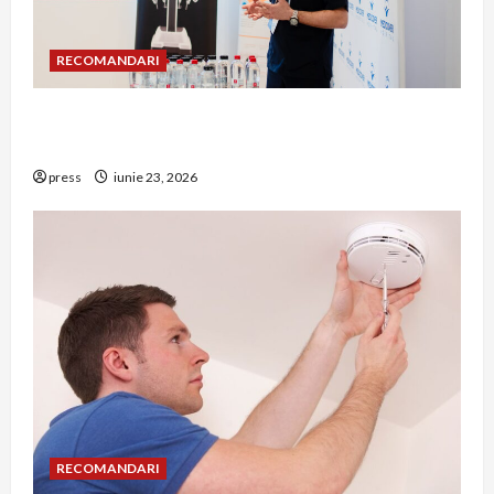
RECOMANDARI
Hernia strangulată: simptome de alarmă și
riscuri dacă amâni operația
press
iunie 23, 2026
RECOMANDARI