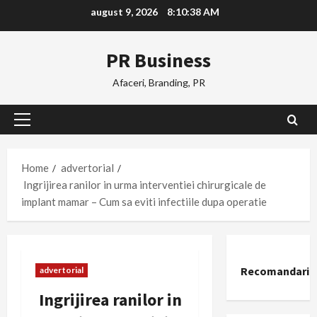
Skip
august 9, 2026
8:10:39 AM
to
content
PR Business
Afaceri, Branding, PR
Primary
Menu
Home
advertorial
Ingrijirea ranilor in urma interventiei chirurgicale de
implant mamar – Cum sa eviti infectiile dupa operatie
Recomandari
advertorial
Ingrijirea ranilor in