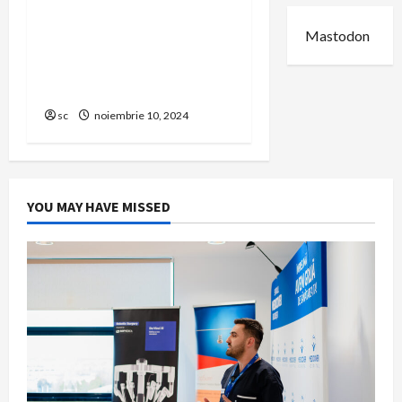
Echipamente esențiale
pentru activități
Mastodon
profesionale și hobby-uri
tehnice pe
toolsboxservices.ro
sc
noiembrie 10, 2024
YOU MAY HAVE MISSED