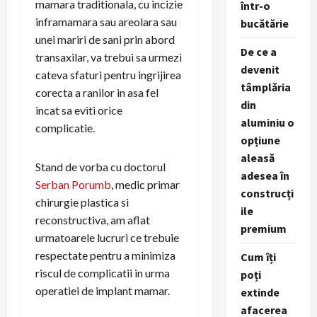
mamara traditionala, cu incizie
într-o
inframamara sau areolara sau
bucătărie
unei mariri de sani prin abord
De ce a
transaxilar, va trebui sa urmezi
devenit
cateva sfaturi pentru ingrijirea
tâmplăria
corecta a ranilor in asa fel
din
incat sa eviti orice
aluminiu o
complicatie.
opțiune
aleasă
Stand de vorba cu doctorul
adesea în
Serban Porumb
, medic primar
construcți
chirurgie plastica si
ile
reconstructiva, am aflat
premium
urmatoarele lucruri ce trebuie
respectate pentru a minimiza
Cum îți
riscul de complicatii in urma
poți
operatiei de implant mamar.
extinde
afacerea