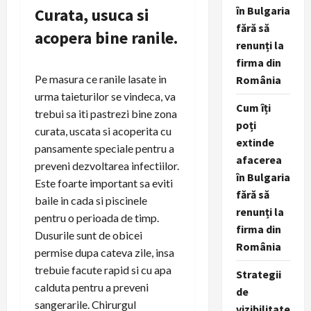
în Bulgaria
Curata, usuca si
fără să
acopera bine ranile.
renunți la
firma din
Pe masura ce ranile lasate in
România
urma taieturilor se vindeca, va
Cum îți
trebui sa iti pastrezi bine zona
poți
curata, uscata si acoperita cu
extinde
pansamente speciale pentru a
afacerea
preveni dezvoltarea infectiilor.
în Bulgaria
Este foarte important sa eviti
fără să
baile in cada si piscinele
renunți la
pentru o perioada de timp.
firma din
Dusurile sunt de obicei
România
permise dupa cateva zile, insa
trebuie facute rapid si cu apa
Strategii
calduta pentru a preveni
de
sangerarile. Chirurgul
vizibilitate