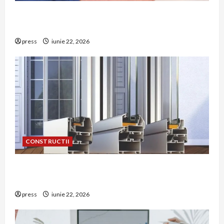
Unde trebuie montat corect detectorul de GPL
într-o bucătărie
press
iunie 22, 2026
CONSTRUCTII
De ce a devenit tâmplăria din aluminiu o
opțiune aleasă adesea în construcțiile premium
press
iunie 22, 2026