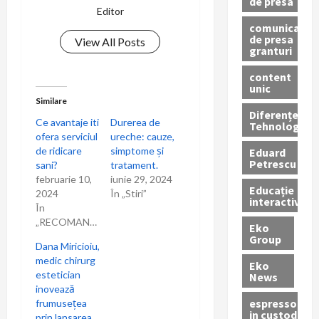
de presa
Editor
comunicate
de presa
View All Posts
granturi
content
unic
Similare
Diferențe
Ce avantaje iti
Durerea de
Tehnologice
ofera serviciul
ureche: cauze,
de ridicare
simptome și
Eduard
Petrescu
sani?
tratament.
februarie 10,
iunie 29, 2024
Educație
2024
În „Stiri”
interactivă
În
„RECOMANDARI”
Eko
Group
Dana Miricioiu,
medic chirurg
Eko
estetician
News
inovează
espressoare
frumusețea
in custodie
prin lansarea