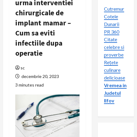
urma interventiei
Cutremur
chirurgicale de
Cotele
implant mamar –
Dunarii
Cum sa eviti
PR 360
Citate
infectiile dupa
celebre si
operatie
proverbe
Rețete
sc
culinare
decembrie 20, 2023
delicioase
3 minutes read
Vremea in
Judetul
Ilfov