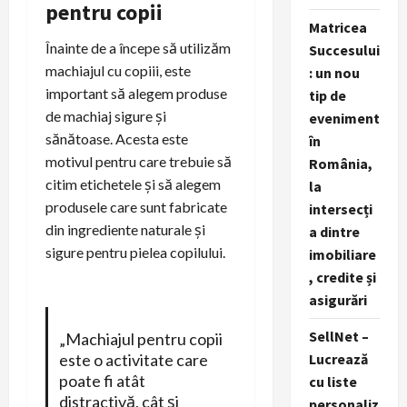
pentru copii
Matricea
Înainte de a începe să utilizăm
Succesului
machiajul cu copiii, este
: un nou
important să alegem produse
tip de
de machiaj sigure și
eveniment
sănătoase. Acesta este
în
motivul pentru care trebuie să
România,
citim etichetele și să alegem
la
produsele care sunt fabricate
intersecți
din ingrediente naturale și
a dintre
sigure pentru pielea copilului.
imobiliare
, credite și
asigurări
SellNet –
„Machiajul pentru copii
este o activitate care
Lucrează
poate fi atât
cu liste
distractivă, cât și
personaliz