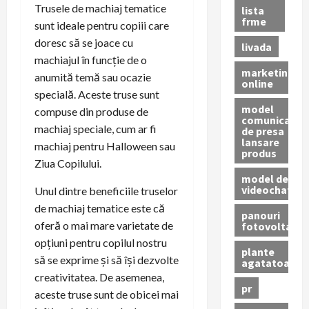
Trusele de machiaj tematice
lista
frme
sunt ideale pentru copiii care
doresc să se joace cu
livada
machiajul în funcție de o
marketing
anumită temă sau ocazie
online
specială. Aceste truse sunt
model
compuse din produse de
comunicat
machiaj speciale, cum ar fi
de presa
lansare
machiaj pentru Halloween sau
produs
Ziua Copilului.
model de
videochat
Unul dintre beneficiile truselor
de machiaj tematice este că
panouri
oferă o mai mare varietate de
fotovoltaice
opțiuni pentru copilul nostru
plante
să se exprime și să își dezvolte
agatatoare
creativitatea. De asemenea,
pr
aceste truse sunt de obicei mai