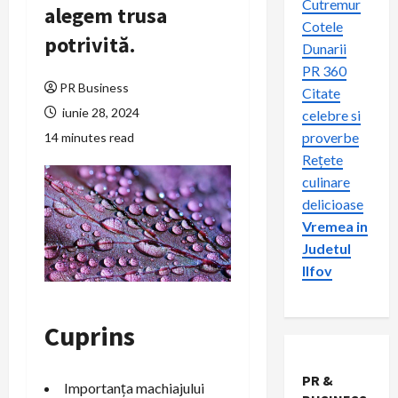
Cutremur
alegem trusa
Cotele
potrivită.
Dunarii
PR 360
PR Business
Citate
iunie 28, 2024
celebre si
proverbe
14 minutes read
Rețete
culinare
delicioase
Vremea in
Judetul
Ilfov
Cuprins
PR &
Importanța machiajului