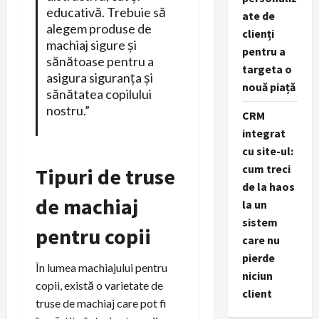
educativă. Trebuie să
ate de
alegem produse de
clienți
machiaj sigure și
pentru a
sănătoase pentru a
targeta o
asigura siguranța și
nouă piață
sănătatea copilului
nostru.”
CRM
integrat
cu site-ul:
cum treci
Tipuri de truse
de la haos
de machiaj
la un
sistem
pentru copii
care nu
pierde
În lumea machiajului pentru
niciun
copii, există o varietate de
client
truse de machiaj care pot fi