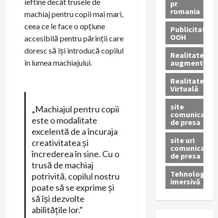
ieftine decât trusele de
pr
romania
machiaj pentru copii mai mari,
ceea ce le face o opțiune
Publicitate
OOH
accesibilă pentru părinții care
doresc să își introducă copilul
Realitatea
augmentată
în lumea machiajului.
Realitatea
Virtuală
site
„Machiajul pentru copii
comunicate
este o modalitate
de presa
excelentă de a încuraja
site uri
creativitatea și
comunicate
încrederea în sine. Cu o
de presa
trusă de machiaj
Tehnologie
potrivită, copilul nostru
imersivă
poate să se exprime și
să își dezvolte
abilitățile lor.”