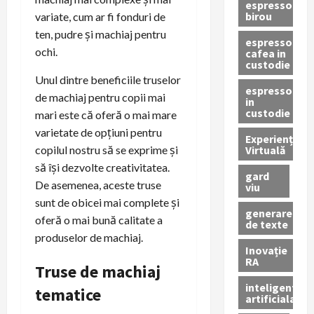
espressor
birou
variate, cum ar fi fonduri de
ten, pudre și machiaj pentru
espressor
ochi.
cafea in
custodie
Unul dintre beneficiile truselor
espressor
de machiaj pentru copii mai
in
custodie
mari este că oferă o mai mare
varietate de opțiuni pentru
Experiență
Virtuală
copilul nostru să se exprime și
să își dezvolte creativitatea.
gard
De asemenea, aceste truse
viu
sunt de obicei mai complete și
generare
oferă o mai bună calitate a
de texte
produselor de machiaj.
Inovație
RA
Truse de machiaj
inteligenta
tematice
artificiala