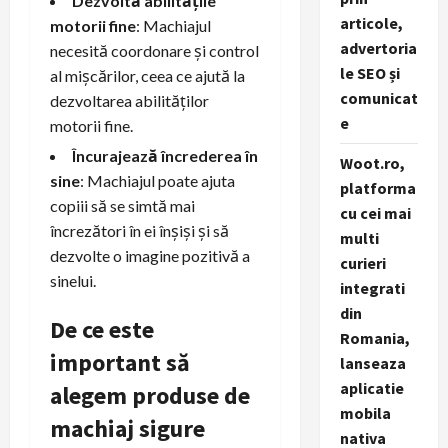
Dezvoltă abilitățile
articole,
motorii fine
: Machiajul
advertoria
necesită coordonare și control
le SEO și
al mișcărilor, ceea ce ajută la
comunicat
dezvoltarea abilităților
e
motorii fine.
Încurajează încrederea în
Woot.ro,
sine
: Machiajul poate ajuta
platforma
copiii să se simtă mai
cu cei mai
încrezători în ei înșiși și să
multi
dezvolte o imagine pozitivă a
curieri
sinelui.
integrati
din
De ce este
Romania,
important să
lanseaza
aplicatie
alegem produse de
mobila
machiaj sigure
nativa