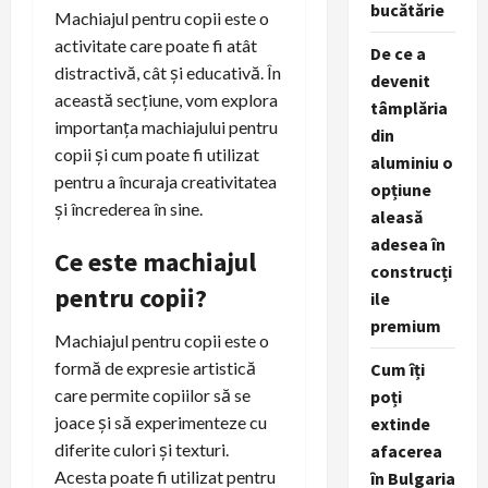
bucătărie
Machiajul pentru copii este o
activitate care poate fi atât
De ce a
distractivă, cât și educativă. În
devenit
această secțiune, vom explora
tâmplăria
importanța machiajului pentru
din
copii și cum poate fi utilizat
aluminiu o
pentru a încuraja creativitatea
opțiune
și încrederea în sine.
aleasă
adesea în
Ce este machiajul
construcți
pentru copii?
ile
premium
Machiajul pentru copii este o
formă de expresie artistică
Cum îți
care permite copiilor să se
poți
joace și să experimenteze cu
extinde
diferite culori și texturi.
afacerea
Acesta poate fi utilizat pentru
în Bulgaria