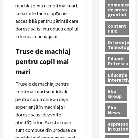
comunicate
machiaj pentru copii mai mari,
de presa
ceea ce le face o opțiune
granturi
accesibilă pentru părinții care
content
doresc să își introducă copilul
unic
în lumea machiajului.
Diferențe
Tehnologice
Truse de machiaj
Eduard
pentru copii mai
Petrescu
mari
Educație
interactivă
Trusele de machiaj pentru
Eko
copii mai mari sunt ideale
Group
pentru copiii care au deja
experiență în machiaj și
Eko
News
doresc să își dezvolte
abilitățile lor. Aceste truse
espressoare
in custodie
sunt compuse din produse de
machiaj mai complexe și mai