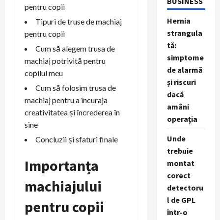
BUSINESS
pentru copii
Hernia
Tipuri de truse de machiaj
strangula
pentru copii
tă:
Cum să alegem trusa de
simptome
machiaj potrivită pentru
de alarmă
copilul meu
și riscuri
Cum să folosim trusa de
dacă
machiaj pentru a încuraja
amâni
creativitatea și încrederea în
operația
sine
Unde
Concluzii și sfaturi finale
trebuie
Importanța
montat
corect
machiajului
detectoru
l de GPL
pentru copii
într-o