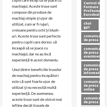
copiii care încep să se joace cu
Centrul de
machiajul. Aceste truse sunt
Formare
Profesionala
compuse din produse de
Eurodeal
machiaj simple și ușor de
chat
utilizat, cum ar fi rujuri,
gpt
creioane pentru ochi și blush-
comunicat
uri. Aceste truse sunt perfecte
de presa
pentru copiii care doresc să
înceapă să se joace cu
comunicat
de presa
machiajul, dar nu au încă
eveniment
experiență în acest domeniu.
comunicat
de presa
Unul dintre beneficiile truselor
informativ
de machiaj pentru începători
comunicat
este că sunt foarte ușor de
de presa
utilizat și nu necesită multă
online
experiență. De asemenea,
comunicate
aceste truse sunt de obicei mai
de presa
ieftine decât trusele de