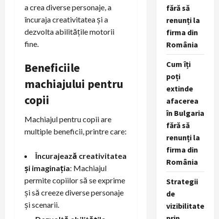
a crea diverse personaje, a
fără să
încuraja creativitatea și a
renunți la
dezvolta abilitățile motorii
firma din
fine.
România
Cum îți
Beneficiile
poți
machiajului pentru
extinde
copii
afacerea
în Bulgaria
Machiajul pentru copii are
fără să
multiple beneficii, printre care:
renunți la
firma din
Încurajează creativitatea
România
și imaginația
: Machiajul
permite copiilor să se exprime
Strategii
și să creeze diverse personaje
de
și scenarii.
vizibilitate
prin