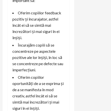
important să:
Oferim copiilor feedback
pozitiv și încurajator, astfel
încât ei să se simtă mai
încrezători și mai siguri în ei
înșiși.
Încurajăm copiii să se
concentreze pe aspectele
pozitive ale lor înșiși, în loc să
se concentreze pe defecte sau
imperfecțiuni.
Oferim copiilor
oportunități de a se exprima și
de a se manifesta în mod
creativ, astfel încât ei să se
simtă mai încrezători și mai
siguri în ei înșiși.