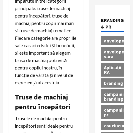
împărțite în trei categorii
principale: truse de machiaj
pentru începători, truse de
BRANDING
machiaj pentru copii mai mari
& PR
și truse de machiaj tematice.
Fiecare categorie are propriile
anvelope
sale caracteristici și beneficii,
anvelope
și este important să alegem
vara
trusa de machiaj potrivită
Aplicații
pentru copilul nostru, în
RA
funcție de vârsta și nivelul de
experiență al acestuia.
branding
campanii
Truse de machiaj
branding
pentru începători
campanii
pr
Trusele de machiaj pentru
cauciucuri
începători sunt ideale pentru