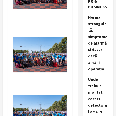
PR &
BUSINESS
Hernia
strangula
tă:
simptome
de alarmă
și riscuri
dacă
amâni
operația
Unde
trebuie
montat
corect
detectoru
l de GPL