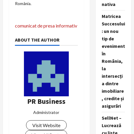
România.
nativa
Matricea
P
Succesului
comunicat de presa informativ
: un nou
o
tip de
ABOUT THE AUTHOR
eveniment
s
în
t
România,
la
n
intersecți
a dintre
a
imobiliare
v
, credite și
PR Business
asigurări
i
Administrator
SellNet –
g
Visit Website
Lucrează
cu liste