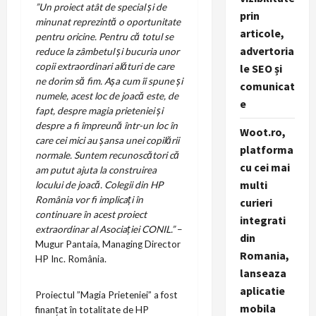
”Un proiect atât de special și de
prin
minunat reprezintă o oportunitate
articole,
pentru oricine. Pentru că totul se
advertoria
reduce la zâmbetul și bucuria unor
copii extraordinari alături de care
le SEO și
ne dorim să fim. Așa cum îi spune și
comunicat
numele, acest loc de joacă este, de
e
fapt, despre magia prieteniei și
despre a fi împreună într-un loc în
Woot.ro,
care cei mici au șansa unei copilării
platforma
normale. Suntem recunoscători că
cu cei mai
am putut ajuta la construirea
multi
locului de joacă. Colegii din HP
România vor fi implicați în
curieri
continuare în acest proiect
integrati
extraordinar al Asociației CONIL.”
–
din
Mugur Pantaia, Managing Director
Romania,
HP Inc. România.
lanseaza
aplicatie
Proiectul ”Magia Prieteniei” a fost
mobila
finanțat în totalitate de HP