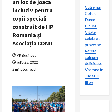
un loc de joaca
Cutremur
incluziv pentru
Cotele
copii speciali
Dunarii
construit de HP
PR 360
Citate
Romania și
celebre si
Asociația CONIL
proverbe
Rețete
PR Business
culinare
iulie 25, 2022
delicioase
2 minutes read
Vremea in
Judetul
Ilfov