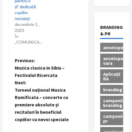
pentru o
zi” dedicată
copiilor
nevoiași
decembrie 1,
BRANDING
2023
& PR
În
„COMUNICAT”
anvelope
anvelope
P
Previous:
vara
Muzica clasica in Sibiu –
o
Aplicații
Festivalul Ricercata
RA
Next:
s
branding
Turneul național Musica
t
Ramificata – concerte cu
campanii
premiere absolute și
branding
n
recitaluri în beneficiul
campanii
copiilor cu nevoi speciale
pr
a
cauciucuri