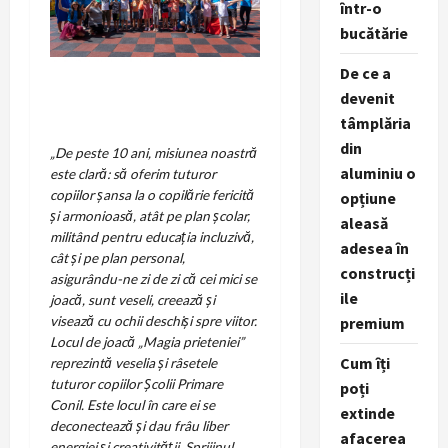
într-o
bucătărie
De ce a
devenit
tâmplăria
din
„De peste 10 ani, misiunea noastră
aluminiu o
este clară: să oferim tuturor
copiilor șansa la o copilărie fericită
opțiune
și armonioasă, atât pe plan școlar,
aleasă
militând pentru educația incluzivă,
adesea în
cât și pe plan personal,
construcți
asigurându-ne zi de zi că cei mici se
ile
joacă, sunt veseli, creează și
visează cu ochii deschiși spre viitor.
premium
Locul de joacă „Magia prieteniei”
Cum îți
reprezintă veselia și râsetele
tuturor copiilor Școlii Primare
poți
Conil. Este locul în care ei se
extinde
deconectează și dau frâu liber
afacerea
energiei și creativității. Sprijinul