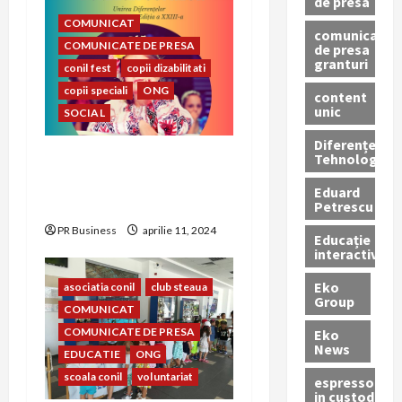
de presa
COMUNICAT
comunicate
COMUNICATE DE PRESA
de presa
granturi
conil fest
copii dizabilitati
copii speciali
ONG
content
unic
SOCIAL
Diferențe
Tehnologice
CONIL Fest 2023 –
FESTIVALUL INTEGRĂRII
Eduard
EDIȚIA A – XXIII-A
Petrescu
PR Business
aprilie 11, 2024
Educație
interactivă
Eko
asociatia conil
club steaua
Group
COMUNICAT
COMUNICATE DE PRESA
Eko
News
EDUCATIE
ONG
scoala conil
voluntariat
espressoare
in custodie