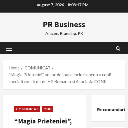
Skip
august 7, 2026
8:08:18 PM
to
content
PR Business
Afaceri, Branding, PR
Primary
Menu
Home
COMUNICAT
“Magia Prieteniei”, un loc de joaca incluziv pentru copii
speciali construit de HP Romania și Asociația CONIL
Recomandari
COMUNICAT
ONG
“Magia Prieteniei”,