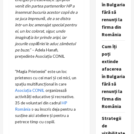
în Bulgaria
venit din partea partenerilor HP a
fără să
însemnat bucuria acestor copii de a
se juca împreună, de a se distra
renunți la
într-un loc amenajat special pentru
firma din
ei, un loc colorat, sigur, unde
România
imaginația lor prinde aripi, iar
jocurile copilăriei le aduc zâmbetul
Cum îți
pe buze.” –
Adela Hanafi,
poți
președinte Asociația CONIL
extinde
afacerea
”Magia Prieteniei” este un loc
în Bulgaria
prietenos cu cei mari și cei mici, un
fără să
spațiu multifuncțional în care
Asociația CONIL
organizează
renunți la
activități educative și recreative.
firma din
35 de voluntari din cadrul
HP
România
România
s-au înscris deja pentru a
susține aici ateliere și pentru a
Strategii
petrece timp cu copiii.
de
vizibilitate