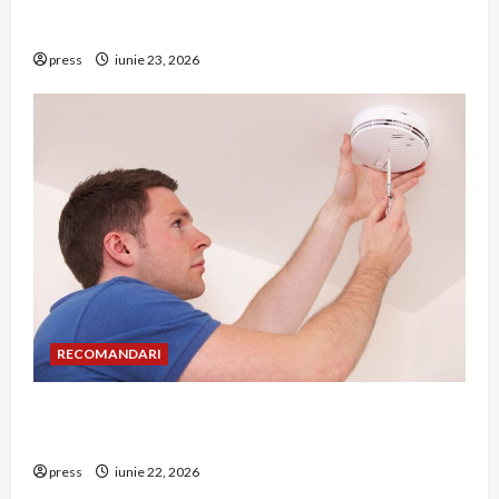
Hernia strangulată: simptome de alarmă și
riscuri dacă amâni operația
press
iunie 23, 2026
RECOMANDARI
Unde trebuie montat corect detectorul de GPL
într-o bucătărie
press
iunie 22, 2026