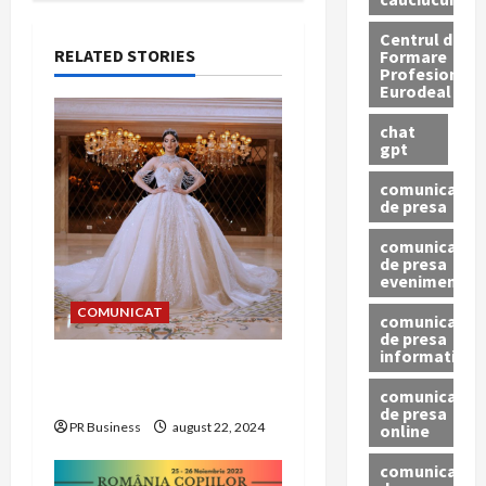
v
Centrul de
i
RELATED STORIES
Formare
Profesionala
Eurodeal
g
chat
a
gpt
comunicat
t
de presa
i
comunicat
de presa
eveniment
o
COMUNICAT
comunicat
n
de presa
informativ
Alegerea rochiei de
mireasă perfecte
comunicat
de presa
PR Business
august 22, 2024
online
comunicate