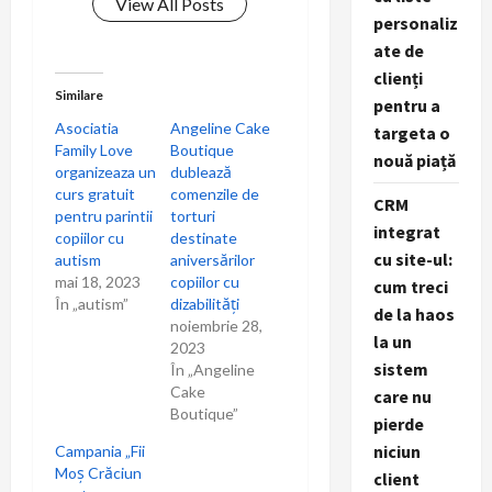
a
View All Posts
personaliz
t
ate de
clienți
i
Similare
pentru a
Asociatia
Angeline Cake
targeta o
o
Family Love
Boutique
nouă piață
organizeaza un
dublează
n
curs gratuit
comenzile de
CRM
pentru parintii
torturi
integrat
copiilor cu
destinate
cu site-ul:
autism
aniversărilor
mai 18, 2023
copiilor cu
cum treci
În „autism”
dizabilități
de la haos
noiembrie 28,
la un
2023
sistem
În „Angeline
Cake
care nu
Boutique”
pierde
niciun
Campania „Fii
Moș Crăciun
client