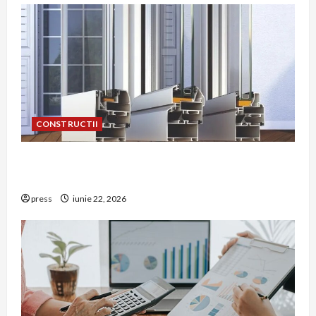
CONSTRUCTII
De ce a devenit tâmplăria din aluminiu o
opțiune aleasă adesea în construcțiile premium
press
iunie 22, 2026