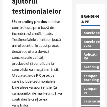
ajutorul
testimonialelor
BRANDING
Un
branding produs
solid se
& PR
construiește pe o bază de
anvelope
încredere și credibilitate.
Testimonialele clienților joacă
anvelope
vara
un rol esențial în acest proces,
deoarece oferă dovezi
Aplicații
concrete ale calității
RA
produsului și contribuie la
branding
consolidarea imaginii mărcii.
O strategie de
PR produs
campanii
branding
care include testimonialele
bine alese va spori eficiența
campanii
pr
campaniilor de marketing și va
contribui la creșterea
cauciucuri
vânzărilor.