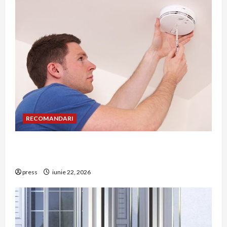
RECOMANDARI
Unde trebuie montat corect detectorul de GPL
într-o bucătărie
press
iunie 22, 2026