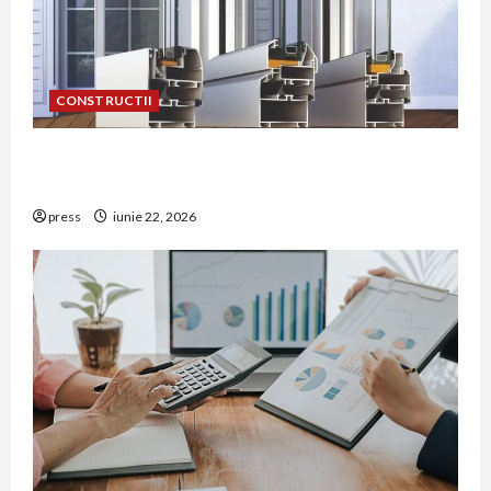
CONSTRUCTII
De ce a devenit tâmplăria din aluminiu o
opțiune aleasă adesea în construcțiile premium
press
iunie 22, 2026