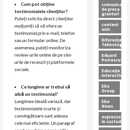
Cum pot obține
comunicate
de presa
testimonialele clienților?
granturi
Puteți solicita direct clienților
content
mulțumiți să vă ofere un
unic
testimonial prin e-mail, telefon
Diferențe
sau un formular online. De
Tehnologice
asemenea, puteți monitoriza
review-urile online de pe site-
Eduard
Petrescu
urile de recenzii și platformele
sociale.
Educație
interactivă
Eko
Ce lungime ar trebui să
Group
aibă un testimonial?
Eko
Lungimea ideală variază, dar
News
testimonialele scurte și
convingătoare sunt adesea
espressoare
in custodie
cele mai eficiente. Un paragraf