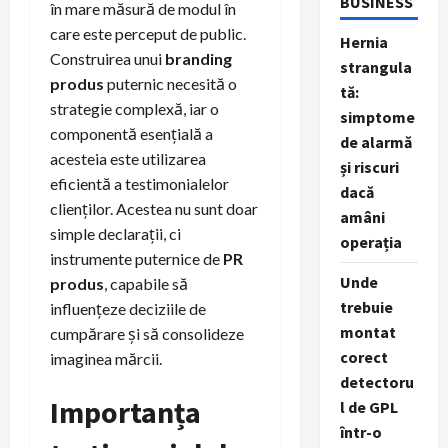
BUSINESS
în mare măsură de modul în
care este perceput de public.
Hernia
Construirea unui
branding
strangula
produs
puternic necesită o
tă:
strategie complexă, iar o
simptome
componentă esențială a
de alarmă
acesteia este utilizarea
și riscuri
eficientă a testimonialelor
dacă
clienților. Acestea nu sunt doar
amâni
simple declarații, ci
operația
instrumente puternice de
PR
Unde
produs
, capabile să
trebuie
influențeze deciziile de
montat
cumpărare și să consolideze
corect
imaginea mărcii.
detectoru
Importanța
l de GPL
într-o