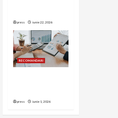
Unde trebuie montat
corect detectorul de GPL
într-o bucătărie
press
iunie 22, 2026
RECOMANDARI
Cum îți poți extinde
afacerea în Bulgaria fără
să renunți la firma din
România
press
iunie 1, 2026