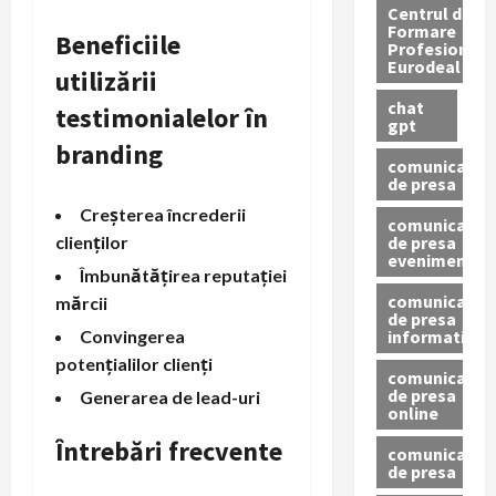
Centrul de
Formare
Beneficiile
Profesionala
Eurodeal
utilizării
chat
testimonialelor în
gpt
branding
comunicat
de presa
Creșterea încrederii
comunicat
de presa
clienților
eveniment
Îmbunătățirea reputației
comunicat
mărcii
de presa
informativ
Convingerea
potențialilor clienți
comunicat
de presa
Generarea de lead-uri
online
Întrebări frecvente
comunicate
de presa