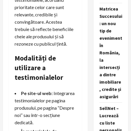
prioritate celor care sunt
Matricea
relevante, credibile și
Succesului
convingătoare. Acestea
: un nou
trebuie să reflecte beneficiile
tip de
cheie ale produsului și să
eveniment
rezoneze cu publicul țintă.
în
România,
Modalități de
la
utilizare a
intersecți
a dintre
testimonialelor
imobiliare
, credite și
Pe site-ul web:
Integrarea
asigurări
testimonialelor pe pagina
produsului, pe pagina “Despre
SellNet –
noi” sau într-o secțiune
Lucrează
dedicată.
cu liste
personaliz