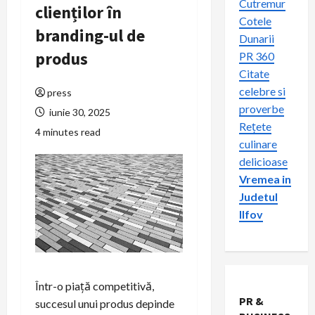
Cutremur
clienților în
Cotele
branding-ul de
Dunarii
produs
PR 360
Citate
celebre si
press
proverbe
iunie 30, 2025
Rețete
4 minutes read
culinare
delicioase
Vremea in
Judetul
Ilfov
Într-o piață competitivă,
PR &
succesul unui produs depinde