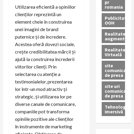
pr
romania
Utilizarea eficientă a opiniilor
clienților reprezintă un
Publicitate
element cheie în construirea
OOH
unei imagini de brand
Realitatea
puternice și de încredere.
augmentată
Acestea oferă dovezi sociale,
Realitatea
crește credibilitatea mărcii și
Virtuală
ajută la construirea încrederii
site
viitorilor clienți. Prin
comunicate
selectarea cu atenție a
de presa
testimonialelor, prezentarea
site uri
lor într-un mod atractiv și
comunicate
de presa
strategic, și utilizarea lor pe
diverse canale de comunicare,
Tehnologie
imersivă
companiile pot transforma
opiniile pozitive ale clienților
în instrumente de marketing
eficiente. Obținerea de