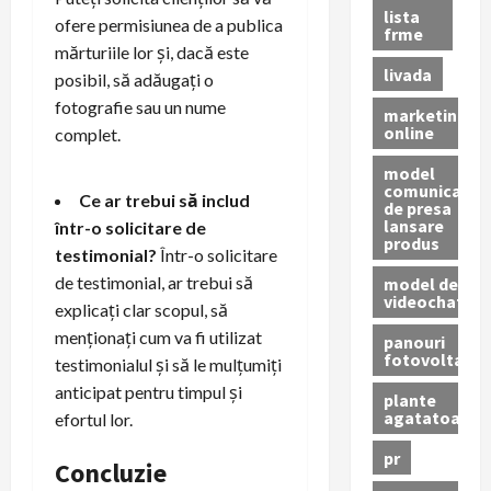
lista
ofere permisiunea de a publica
frme
mărturiile lor și, dacă este
livada
posibil, să adăugați o
fotografie sau un nume
marketing
online
complet.
model
comunicat
Ce ar trebui să includ
de presa
lansare
într-o solicitare de
produs
testimonial?
Într-o solicitare
de testimonial, ar trebui să
model de
videochat
explicați clar scopul, să
menționați cum va fi utilizat
panouri
fotovoltaice
testimonialul și să le mulțumiți
anticipat pentru timpul și
plante
agatatoare
efortul lor.
pr
Concluzie