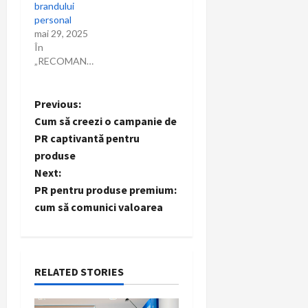
brandului
personal
mai 29, 2025
În
„RECOMANDARI”
P
Previous:
Cum să creezi o campanie de
o
PR captivantă pentru
produse
s
Next:
t
PR pentru produse premium:
cum să comunici valoarea
n
a
RELATED STORIES
v