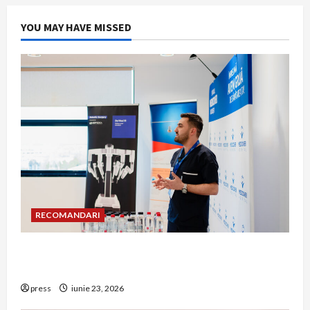
YOU MAY HAVE MISSED
RECOMANDARI
Hernia strangulată: simptome de alarmă și
riscuri dacă amâni operația
press
iunie 23, 2026