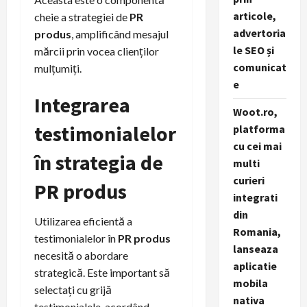
articole,
cheie a strategiei de
PR
advertoria
produs
, amplificând mesajul
le SEO și
mărcii prin vocea clienților
comunicat
mulțumiți.
e
Integrarea
Woot.ro,
testimonialelor
platforma
cu cei mai
în strategia de
multi
curieri
PR produs
integrati
din
Utilizarea eficientă a
Romania,
testimonialelor în
PR produs
lanseaza
necesită o abordare
aplicatie
strategică. Este important să
mobila
selectați cu grijă
nativa
testimonialele, acordând