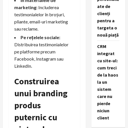
În materialele de
ate de
marketing:
Includerea
clienți
testimonialelor în broșuri,
pentru a
pliante, email-uri marketing
targeta o
sau reclame.
nouă piață
Pe rețelele sociale:
Distribuirea testimonialelor
CRM
pe platforme precum
integrat
Facebook, Instagram sau
cu site-ul:
LinkedIn.
cum treci
de la haos
Construirea
la un
sistem
unui branding
care nu
produs
pierde
niciun
puternic cu
client