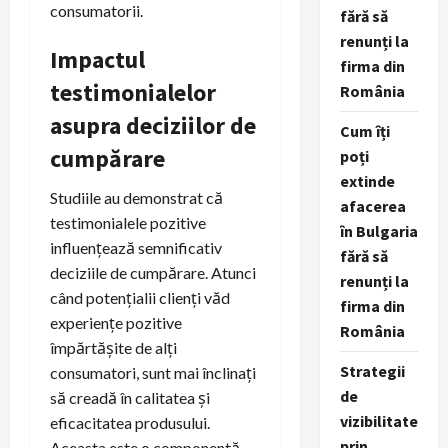
consumatorii.
fără să
renunți la
Impactul
firma din
testimonialelor
România
asupra deciziilor de
Cum îți
cumpărare
poți
extinde
Studiile au demonstrat că
afacerea
testimonialele pozitive
în Bulgaria
influențează semnificativ
fără să
deciziile de cumpărare. Atunci
renunți la
când potențialii clienți văd
firma din
experiențe pozitive
România
împărtășite de alți
Strategii
consumatori, sunt mai înclinați
de
să creadă în calitatea și
vizibilitate
eficacitatea produsului.
prin
Aceasta este o componentă