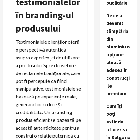
testimonialelor
bucătărie
în branding-ul
De ce a
devenit
produsului
tâmplăria
din
Testimonialele clienților oferă
aluminiu o
o perspectivă autentică
opțiune
asupra experienței de utilizare
aleasă
a produsului. Spre deosebire
adesea în
de reclamele tradiționale, care
construcți
pot fi percepute ca fiind
ile
manipulative, testimonialele se
premium
bazează pe experiențe reale,
generând încredere și
Cum îți
credibilitate. Un
branding
poți
produs
eficient se bazează pe
extinde
această autenticitate pentru a
afacerea
construi o relație puternică cu
în Bulgaria