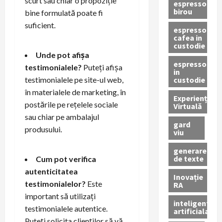
scurt sau chiar o propoziție
espressor
birou
bine formulată poate fi
suficient.
espressor
cafea in
custodie
Unde pot afișa
espressor
testimonialele?
Puteți afișa
in
custodie
testimonialele pe site-ul web,
în materialele de marketing, în
Experiență
postările pe rețelele sociale
Virtuală
sau chiar pe ambalajul
gard
produsului.
viu
generare
de texte
Cum pot verifica
autenticitatea
Inovație
testimonialelor?
Este
RA
important să utilizați
inteligenta
testimonialele autentice.
artificiala
Puteți solicita clienților să vă