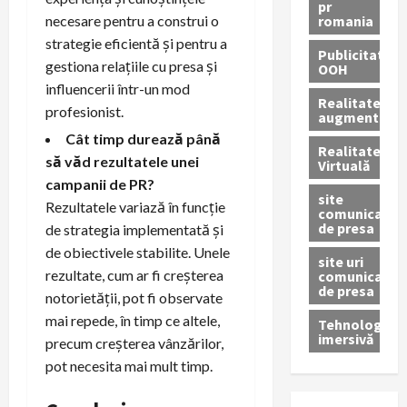
pr
romania
necesare pentru a construi o
strategie eficientă și pentru a
Publicitate
gestiona relațiile cu presa și
OOH
influencerii într-un mod
Realitatea
profesionist.
augmentată
Cât timp durează până
Realitatea
să văd rezultatele unei
Virtuală
campanii de PR?
site
Rezultatele variază în funcție
comunicate
de presa
de strategia implementată și
de obiectivele stabilite. Unele
site uri
rezultate, cum ar fi creșterea
comunicate
de presa
notorietății, pot fi observate
mai repede, în timp ce altele,
Tehnologie
imersivă
precum creșterea vânzărilor,
pot necesita mai mult timp.