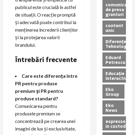
comunicate
publicul este crucială în astfel
de presa
granturi
de situații. O reacție promptă
și adecvată poate contribui la
content
menținerea încrederii clienților
unic
și la protejarea valorii
Diferențe
brandului.
Tehnologice
Eduard
Întrebări frecvente
Petrescu
Educație
Care este diferența între
interactivă
PR pentru produse
Eko
premium și PR pentru
Group
produse standard?
Eko
Comunicarea pentru
News
produsele premium se
espressoare
concentrează pe crearea unei
in custodie
imagini de lux și exclusivitate,