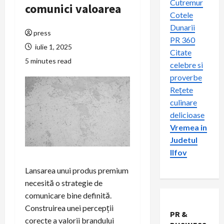
Cutremur
comunici valoarea
Cotele
Dunarii
press
PR 360
iulie 1, 2025
Citate
5 minutes read
celebre si
proverbe
Rețete
culinare
delicioase
Vremea in
Judetul
Ilfov
Lansarea unui produs premium
necesită o strategie de
comunicare bine definită.
Construirea unei percepții
PR &
corecte a valorii brandului