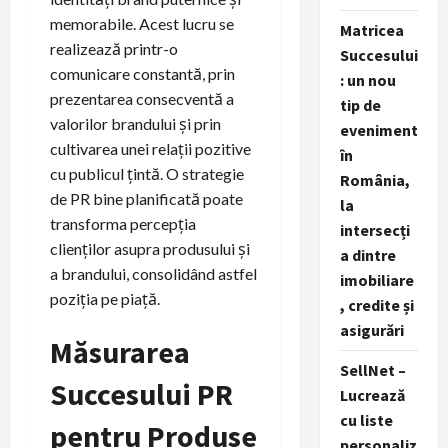
memorabile. Acest lucru se
Matricea
realizează printr-o
Succesului
comunicare constantă, prin
: un nou
prezentarea consecventă a
tip de
valorilor brandului și prin
eveniment
cultivarea unei relații pozitive
în
cu publicul țintă. O strategie
România,
de PR bine planificată poate
la
transforma percepția
intersecți
clienților asupra produsului și
a dintre
a brandului, consolidând astfel
imobiliare
poziția pe piață.
, credite și
asigurări
Măsurarea
SellNet –
Succesului PR
Lucrează
cu liste
pentru Produse
personaliz