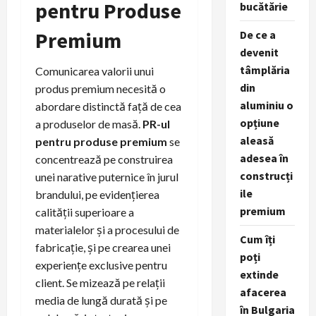
pentru Produse
bucătărie
Premium
De ce a
devenit
tâmplăria
Comunicarea valorii unui
din
produs premium necesită o
aluminiu o
abordare distinctă față de cea
opțiune
a produselor de masă.
PR-ul
aleasă
pentru produse premium
se
adesea în
concentrează pe construirea
construcți
unei narative puternice în jurul
ile
brandului, pe evidențierea
premium
calității superioare a
materialelor și a procesului de
Cum îți
fabricație, și pe crearea unei
poți
experiențe exclusive pentru
extinde
client. Se mizează pe relații
afacerea
media de lungă durată și pe
în Bulgaria