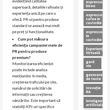
evidențiind calitatea
espressor
birou
superioară, detaliile rafinate și
experiența unică pe care o
espressor
cafea in
oferă. PR-ul pentru produse
custodie
standard se axează mai mult
espressor
pe preț și funcționalitate.
in
Cum pot măsura
custodie
eficiența campaniei mele de
Experiență
PR pentru produse
Virtuală
premium?
gard
Monitorizarea eficienței
viu
poate include analiza
generare
mențiunilor în media,
de texte
creșterea traficului pe site,
Inovație
numărul de solicitări de
RA
informații sau creșterea
vânzărilor. Este important să
inteligenta
artificiala
stabiliți KPI-uri specifice