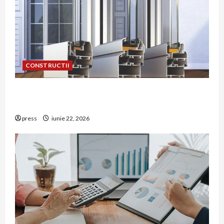
CONSTRUCTII
De ce a devenit tâmplăria din aluminiu o
opțiune aleasă adesea în construcțiile premium
press
iunie 22, 2026