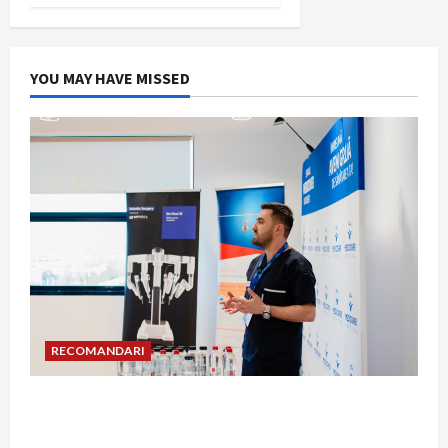
YOU MAY HAVE MISSED
RECOMANDARI
Hernia strangulată: simptome de alarmă și
riscuri dacă amâni operația