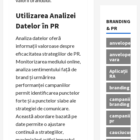
valorii brandului.
Utilizarea Analizei
BRANDING
Datelor în PR
& PR
Analiza datelor oferă
anvelope
informații valoroase despre
eficacitatea strategiilor de PR.
anvelope
vara
Monitorizarea mediului online,
analiza sentimentului față de
Aplicații
RA
brand și urmărirea
performanței campaniilor
branding
permit identificarea punctelor
campanii
forte și a punctelor slabe ale
branding
strategiei de comunicare.
campanii
Această abordare bazată pe
pr
date permite o ajustare
continuă a strategiilor,
cauciucuri
maximizând astfel impactul