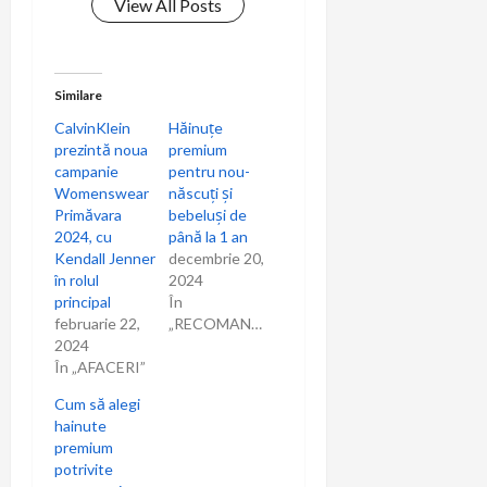
View All Posts
Similare
CalvinKlein
Hăinuțe
prezintă noua
premium
campanie
pentru nou-
Womenswear
născuți și
Primăvara
bebeluși de
2024, cu
până la 1 an
Kendall Jenner
decembrie 20,
în rolul
2024
principal
În
februarie 22,
„RECOMANDARI”
2024
În „AFACERI”
Cum să alegi
hainute
premium
potrivite