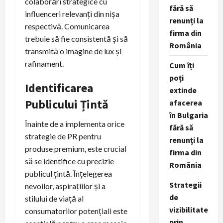
colaborări strategice cu
fără să
influenceri relevanți din nișa
renunți la
respectivă. Comunicarea
firma din
trebuie să fie consistentă și să
România
transmită o imagine de lux și
rafinament.
Cum îți
poți
Identificarea
extinde
Publicului Țintă
afacerea
în Bulgaria
Înainte de a implementa orice
fără să
strategie de PR pentru
renunți la
produse premium, este crucial
firma din
să se identifice cu precizie
România
publicul țintă. Înțelegerea
Strategii
nevoilor, aspirațiilor și a
de
stilului de viață al
vizibilitate
consumatorilor potențiali este
prin