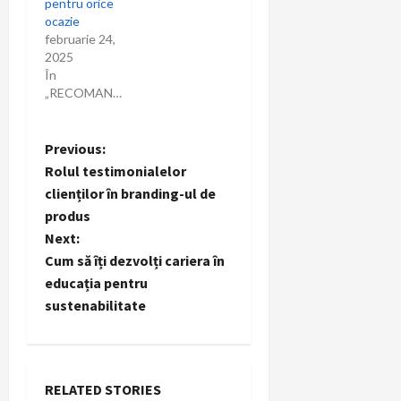
pentru orice
ocazie
februarie 24,
2025
În
„RECOMANDARI”
P
Previous:
Rolul testimonialelor
o
clienților în branding-ul de
produs
s
Next:
t
Cum să îți dezvolți cariera în
educația pentru
n
sustenabilitate
a
v
RELATED STORIES