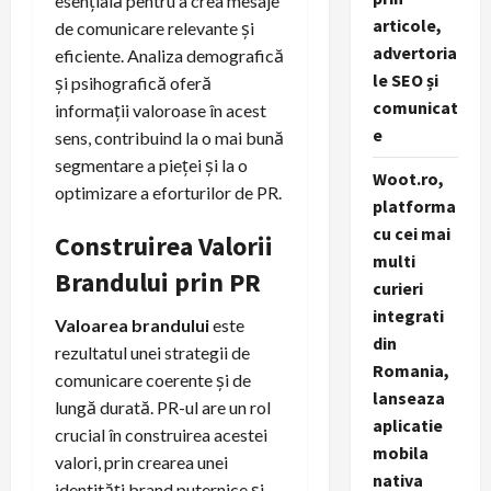
esențială pentru a crea mesaje
articole,
de comunicare relevante și
advertoria
eficiente. Analiza demografică
le SEO și
și psihografică oferă
comunicat
informații valoroase în acest
e
sens, contribuind la o mai bună
segmentare a pieței și la o
Woot.ro,
optimizare a eforturilor de PR.
platforma
cu cei mai
Construirea Valorii
multi
Brandului prin PR
curieri
integrati
Valoarea brandului
este
din
rezultatul unei strategii de
Romania,
comunicare coerente și de
lanseaza
lungă durată. PR-ul are un rol
aplicatie
crucial în construirea acestei
mobila
valori, prin crearea unei
nativa
identități brand puternice și