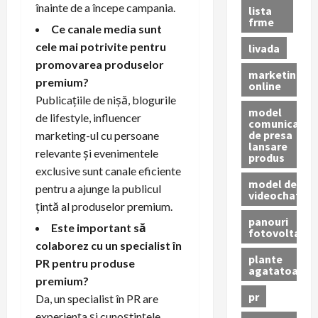
înainte de a începe campania.
lista
frme
Ce canale media sunt
cele mai potrivite pentru
livada
promovarea produselor
marketing
premium?
online
Publicațiile de nișă, blogurile
model
de lifestyle, influencer
comunicat
de presa
marketing-ul cu persoane
lansare
relevante și evenimentele
produs
exclusive sunt canale eficiente
model de
pentru a ajunge la publicul
videochat
țintă al produselor premium.
panouri
Este important să
fotovoltaice
colaborez cu un specialist în
plante
PR pentru produse
agatatoare
premium?
pr
Da, un specialist în PR are
experiența și cunoștințele