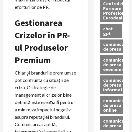
Centrul de
eforturilor de PR.
Formare
Profesionala
Eurodeal
Gestionarea
chat
Crizelor în PR-
gpt
comunicat
ul Produselor
de presa
Premium
comunicat
de presa
eveniment
Chiar și brandurile premium se
comunicat
pot confrunta cu situații de
de presa
criză. O strategie de
informativ
management al crizelor bine
comunicat
definită este esențială pentru
de presa
a minimiza impactul negativ
online
asupra reputației brandului.
comunicate
Comunicarea rapidă,
de presa
transparentă și empatică cu