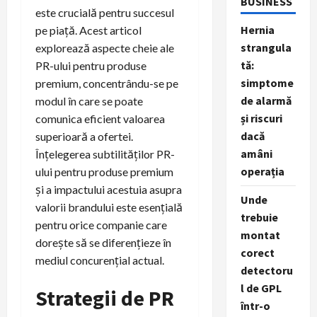
BUSINESS
este crucială pentru succesul
Hernia
pe piață. Acest articol
strangula
explorează aspecte cheie ale
tă:
PR-ului pentru produse
simptome
premium, concentrându-se pe
de alarmă
modul în care se poate
și riscuri
comunica eficient valoarea
dacă
superioară a ofertei.
amâni
Înțelegerea subtilităților PR-
operația
ului pentru produse premium
și a impactului acestuia asupra
Unde
valorii brandului este esențială
trebuie
pentru orice companie care
montat
dorește să se diferențieze în
corect
mediul concurențial actual.
detectoru
l de GPL
Strategii de PR
într-o