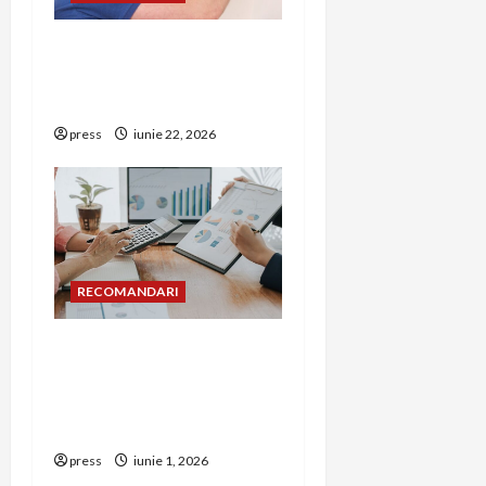
Unde trebuie montat
corect detectorul de GPL
într-o bucătărie
press
iunie 22, 2026
RECOMANDARI
Cum îți poți extinde
afacerea în Bulgaria fără
să renunți la firma din
România
press
iunie 1, 2026