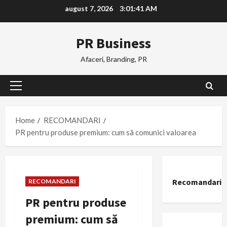
Skip
august 7, 2026
3:01:42 AM
to
content
PR Business
Afaceri, Branding, PR
Primary
Menu
Home
RECOMANDARI
PR pentru produse premium: cum să comunici valoarea
Recomandari
RECOMANDARI
PR pentru produse
premium: cum să