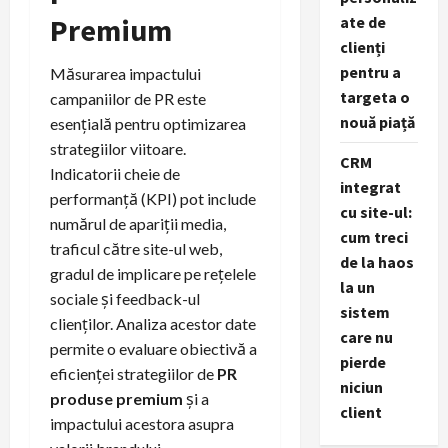
Premium
ate de
clienți
pentru a
Măsurarea impactului
targeta o
campaniilor de PR este
nouă piață
esențială pentru optimizarea
strategiilor viitoare.
CRM
Indicatorii cheie de
integrat
performanță (KPI) pot include
cu site-ul:
numărul de apariții media,
cum treci
traficul către site-ul web,
de la haos
gradul de implicare pe rețelele
la un
sociale și feedback-ul
sistem
clienților. Analiza acestor date
care nu
permite o evaluare obiectivă a
pierde
eficienței strategiilor de
PR
niciun
produse premium
și a
client
impactului acestora asupra