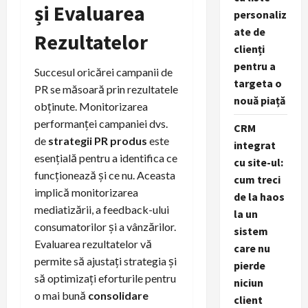
și Evaluarea
personaliz
ate de
Rezultatelor
clienți
pentru a
Succesul oricărei campanii de
targeta o
PR se măsoară prin rezultatele
nouă piață
obținute. Monitorizarea
performanței campaniei dvs.
CRM
de
strategii PR produs
este
integrat
esențială pentru a identifica ce
cu site-ul:
funcționează și ce nu. Aceasta
cum treci
implică monitorizarea
de la haos
mediatizării, a feedback-ului
la un
consumatorilor și a vânzărilor.
sistem
Evaluarea rezultatelor vă
care nu
permite să ajustați strategia și
pierde
să optimizați eforturile pentru
niciun
o mai bună
consolidare
client