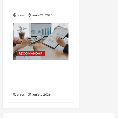
corect detectorul de GPL
într-o bucătărie
press
iunie 22, 2026
RECOMANDARI
Cum îți poți extinde
afacerea în Bulgaria fără
să renunți la firma din
România
press
iunie 1, 2026