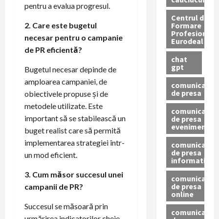
pentru a evalua progresul.
Centrul de
Formare
2. Care este bugetul
Profesionala
necesar pentru o campanie
Eurodeal
de PR eficientă?
chat
gpt
Bugetul necesar depinde de
amploarea campaniei, de
comunicat
de presa
obiectivele propuse și de
metodele utilizate. Este
comunicat
important să se stabilească un
de presa
eveniment
buget realist care să permită
implementarea strategiei într-
comunicat
de presa
un mod eficient.
informativ
3. Cum măsor succesul unei
comunicat
de presa
campanii de PR?
online
Succesul se măsoară prin
comunicate
urmărirea indicatorilor cheie