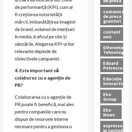
de presa
de performanță (KPI), cum ar
comunicate
fi creșterea notorietății
de presa
granturi
mărcii, îmbunătățirea imaginii
de brand, volumul de mențiuni
content
unic
în media, traficul pe site și
vânzările. Alegerea KPI-urilor
Diferențe
relevante depinde de
Tehnologice
obiectivele campaniei.
Eduard
Petrescu
4. Este important să
colaborez cu o agenție de
Educație
interactivă
PR?
Eko
Colaborarea cu o agenție de
Group
PR poate fi benefică, mai ales
Eko
pentru companiile care nu
News
dispun de resursele interne
espressoare
necesare pentru a gestiona o
in custodie