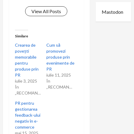
View All Posts
Mastodon
Similare
Crearea de
Cum să
povești
promovezi
memorabile
produse prin
pentru
evenimente de
produse prin
PR
PR
iulie 11, 2025
iulie 3, 2025
În
În
„RECOMANDARI”
„RECOMANDARI”
PR pentru
gestionarea
feedback-ului
negativ în e-
commerce
mai 15, 2025