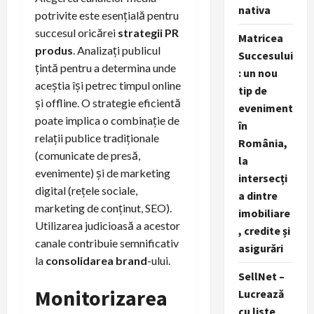
nativa
potrivite este esențială pentru
succesul oricărei
strategii PR
Matricea
produs
. Analizați publicul
Succesului
țintă pentru a determina unde
: un nou
aceștia își petrec timpul online
tip de
și offline. O strategie eficientă
eveniment
poate implica o combinație de
în
relații publice tradiționale
România,
(comunicate de presă,
la
evenimente) și de marketing
intersecți
digital (rețele sociale,
a dintre
marketing de conținut, SEO).
imobiliare
Utilizarea judicioasă a acestor
, credite și
canale contribuie semnificativ
asigurări
la
consolidarea brand
-ului.
SellNet –
Monitorizarea
Lucrează
cu liste