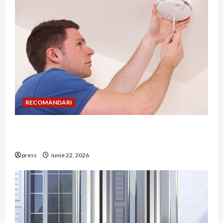
RECOMANDARI
Unde trebuie montat corect detectorul de GPL
într-o bucătărie
press
iunie 22, 2026