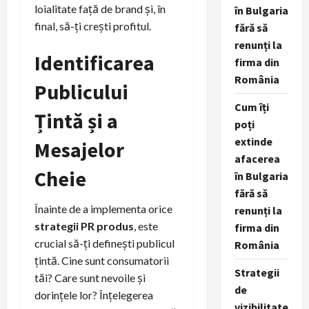
loialitate față de brand și, în
în Bulgaria
final, să-ți crești profitul.
fără să
renunți la
Identificarea
firma din
România
Publicului
Cum îți
Țintă și a
poți
extinde
Mesajelor
afacerea
Cheie
în Bulgaria
fără să
Înainte de a implementa orice
renunți la
strategii PR produs
, este
firma din
crucial să-ți definești publicul
România
țintă. Cine sunt consumatorii
Strategii
tăi? Care sunt nevoile și
de
dorințele lor? Înțelegerea
vizibilitate