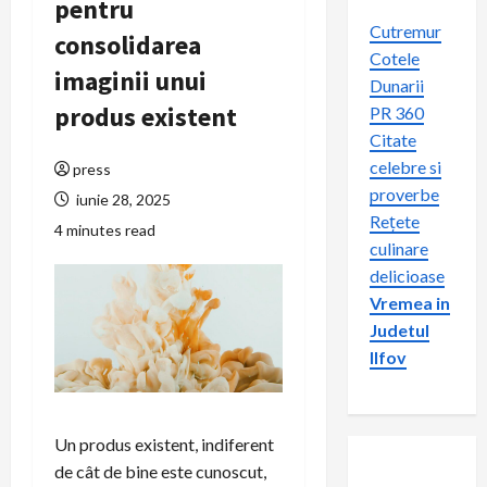
pentru
Cutremur
consolidarea
Cotele
imaginii unui
Dunarii
produs existent
PR 360
Citate
celebre si
press
proverbe
iunie 28, 2025
Rețete
4 minutes read
culinare
delicioase
Vremea in
Judetul
Ilfov
Un produs existent, indiferent
de cât de bine este cunoscut,