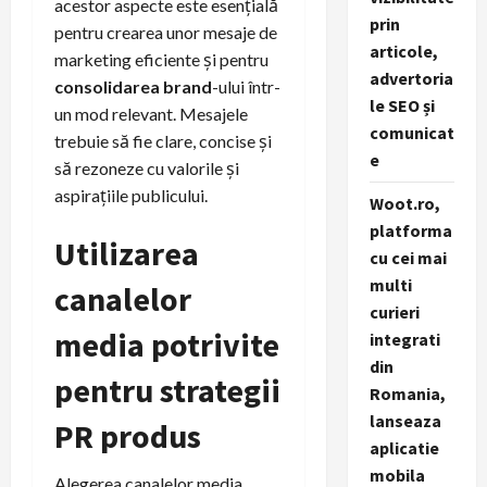
acestor aspecte este esențială
prin
pentru crearea unor mesaje de
articole,
marketing eficiente și pentru
advertoria
consolidarea brand
-ului într-
le SEO și
un mod relevant. Mesajele
comunicat
trebuie să fie clare, concise și
e
să rezoneze cu valorile și
aspirațiile publicului.
Woot.ro,
platforma
Utilizarea
cu cei mai
multi
canalelor
curieri
media potrivite
integrati
din
pentru strategii
Romania,
lanseaza
PR produs
aplicatie
mobila
Alegerea canalelor media