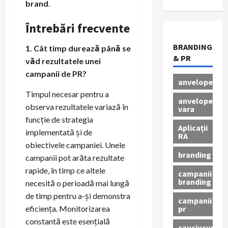
brand
.
Întrebări frecvente
BRANDING
1. Cât timp durează până se
& PR
văd rezultatele unei
campanii de PR?
anvelope
Timpul necesar pentru a
anvelope
observa rezultatele variază în
vara
funcție de strategia
Aplicații
implementată și de
RA
obiectivele campaniei. Unele
branding
campanii pot arăta rezultate
rapide, în timp ce altele
campanii
branding
necesită o perioadă mai lungă
de timp pentru a-și demonstra
campanii
pr
eficiența. Monitorizarea
constantă este esențială
cauciucuri