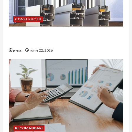
CONSTRUCTII
De ce a devenit tâmplăria din aluminiu o
opțiune aleasă adesea în construcțiile premium
press
iunie 22, 2026
RECOMANDARI