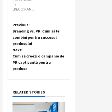
În
„RECOMANDARI”
P
Previous:
Branding vs. PR: Cum să le
o
combini pentru succesul
produsului
s
Next:
t
Cum să creezi o campanie de
PR captivantă pentru
n
produse
a
v
RELATED STORIES
i
g