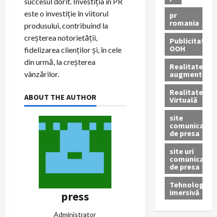
succesul dorit. Investiția în PR
este o investiție în viitorul
pr
romania
produsului, contribuind la
creșterea notorietății,
Publicitate
OOH
fidelizarea clienților și, în cele
din urmă, la creșterea
Realitatea
augmentată
vânzărilor.
Realitatea
ABOUT THE AUTHOR
Virtuală
site
comunicate
de presa
site uri
comunicate
de presa
Tehnologie
imersivă
press
Administrator