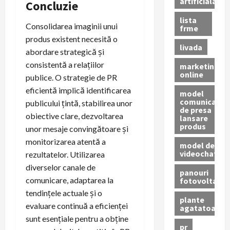
artificiala
Concluzie
lista
Consolidarea imaginii unui
frme
produs existent necesită o
livada
abordare strategică și
consistentă a relațiilor
marketing
online
publice. O strategie de PR
eficientă implică identificarea
model
comunicat
publicului țintă, stabilirea unor
de presa
obiective clare, dezvoltarea
lansare
produs
unor mesaje convingătoare și
monitorizarea atentă a
model de
videochat
rezultatelor. Utilizarea
diverselor canale de
panouri
comunicare, adaptarea la
fotovoltaice
tendințele actuale și o
plante
evaluare continuă a eficienței
agatatoare
sunt esențiale pentru a obține
pr