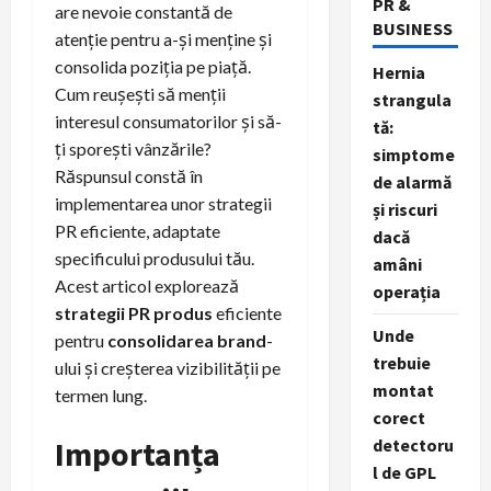
PR &
are nevoie constantă de
BUSINESS
atenție pentru a-și menține și
consolida poziția pe piață.
Hernia
Cum reușești să menții
strangula
interesul consumatorilor și să-
tă:
ți sporești vânzările?
simptome
Răspunsul constă în
de alarmă
implementarea unor strategii
și riscuri
PR eficiente, adaptate
dacă
specificului produsului tău.
amâni
Acest articol explorează
operația
strategii PR produs
eficiente
Unde
pentru
consolidarea brand
-
trebuie
ului și creșterea vizibilității pe
montat
termen lung.
corect
Importanța
detectoru
l de GPL