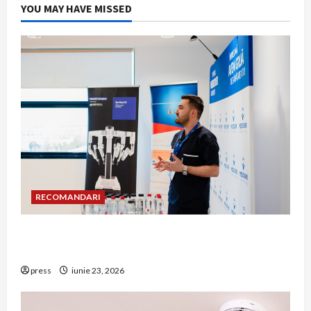
YOU MAY HAVE MISSED
RECOMANDARI
Hernia strangulată: simptome de alarmă și
riscuri dacă amâni operația
press
iunie 23, 2026