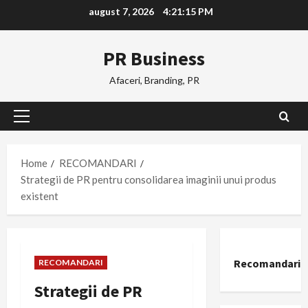
Skip
august 7, 2026
4:21:16 PM
to
content
PR Business
Afaceri, Branding, PR
Primary
Menu
Home
RECOMANDARI
Strategii de PR pentru consolidarea imaginii unui produs
existent
Recomandari
RECOMANDARI
Strategii de PR