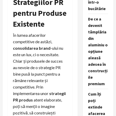
Strategiilor PR
într-o
bucătărie
pentru Produse
De ce a
Existente
devenit
tâmplăria
În lumea afacerilor
din
competitive de astăzi,
aluminiu o
consolidarea brand
-ului nu
opțiune
este un lux, ci o necesitate.
aleasă
Chiar și produsele de succes
adesea în
au nevoie de o strategie PR
construcți
bine pusă la punct pentru a
ile
rămâne relevante și
premium
competitive. Prin
implementarea unor
strategii
Cum îți
PR produs
atent elaborate,
poți
poți să menții o imagine
extinde
pozitivă, să construiești
afacerea