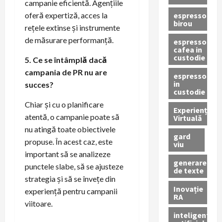
campanie eficientă. Agențiile
espressor
oferă expertiză, acces la
birou
rețele extinse și instrumente
de măsurare performanță.
espressor
cafea in
custodie
5. Ce se întâmplă dacă
campania de PR nu are
espressor
in
succes?
custodie
Chiar și cu o planificare
Experiență
atentă, o campanie poate să
Virtuală
nu atingă toate obiectivele
gard
propuse. În acest caz, este
viu
important să se analizeze
generare
punctele slabe, să se ajusteze
de texte
strategia și să se învețe din
Inovație
experiență pentru campanii
RA
viitoare.
inteligenta