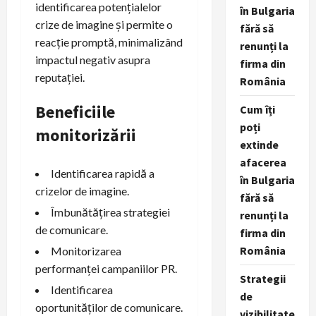
identificarea potențialelor
în Bulgaria
crize de imagine și permite o
fără să
reacție promptă, minimalizând
renunți la
impactul negativ asupra
firma din
reputației.
România
Beneficiile
Cum îți
poți
monitorizării
extinde
afacerea
Identificarea rapidă a
în Bulgaria
crizelor de imagine.
fără să
Îmbunătățirea strategiei
renunți la
de comunicare.
firma din
România
Monitorizarea
performanței campaniilor PR.
Strategii
Identificarea
de
oportunităților de comunicare.
vizibilitate