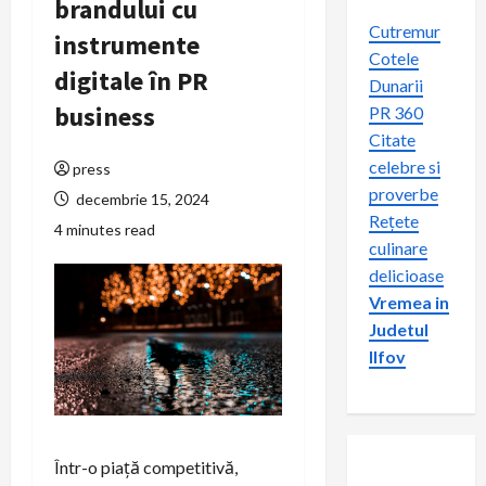
brandului cu
Cutremur
instrumente
Cotele
digitale în PR
Dunarii
business
PR 360
Citate
celebre si
press
proverbe
decembrie 15, 2024
Rețete
4 minutes read
culinare
delicioase
Vremea in
Judetul
Ilfov
Într-o piață competitivă,