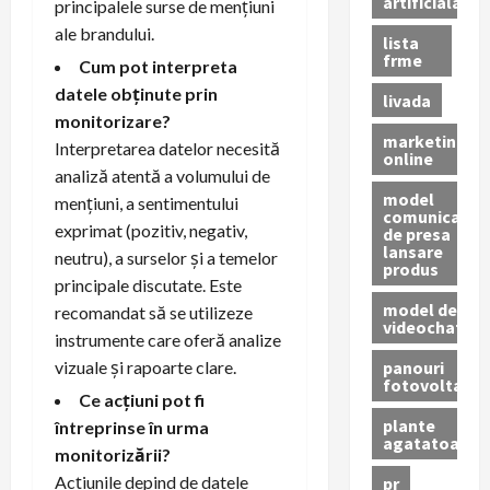
artificiala
principalele surse de mențiuni
ale brandului.
lista
frme
Cum pot interpreta
datele obținute prin
livada
monitorizare?
marketing
Interpretarea datelor necesită
online
analiză atentă a volumului de
model
mențiuni, a sentimentului
comunicat
exprimat (pozitiv, negativ,
de presa
lansare
neutru), a surselor și a temelor
produs
principale discutate. Este
model de
recomandat să se utilizeze
videochat
instrumente care oferă analize
panouri
vizuale și rapoarte clare.
fotovoltaice
Ce acțiuni pot fi
plante
întreprinse în urma
agatatoare
monitorizării?
Acțiunile depind de datele
pr