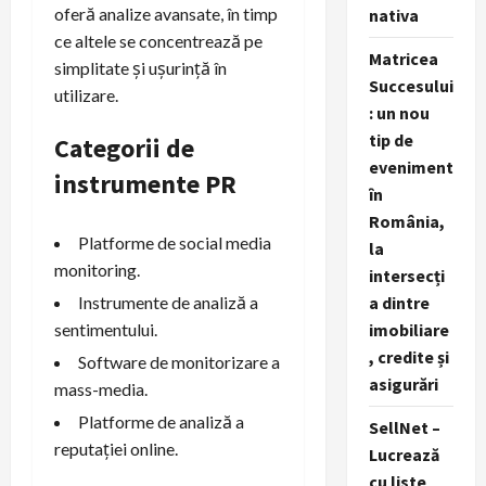
oferă analize avansate, în timp
nativa
ce altele se concentrează pe
Matricea
simplitate și ușurință în
Succesului
utilizare.
: un nou
tip de
Categorii de
eveniment
instrumente PR
în
România,
Platforme de social media
la
monitoring.
intersecți
Instrumente de analiză a
a dintre
sentimentului.
imobiliare
, credite și
Software de monitorizare a
asigurări
mass-media.
Platforme de analiză a
SellNet –
reputației online.
Lucrează
cu liste