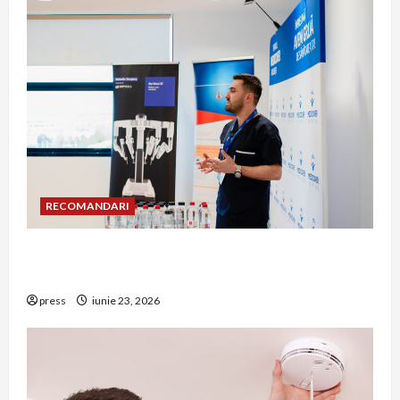
RECOMANDARI
Hernia strangulată: simptome de alarmă și
riscuri dacă amâni operația
press
iunie 23, 2026