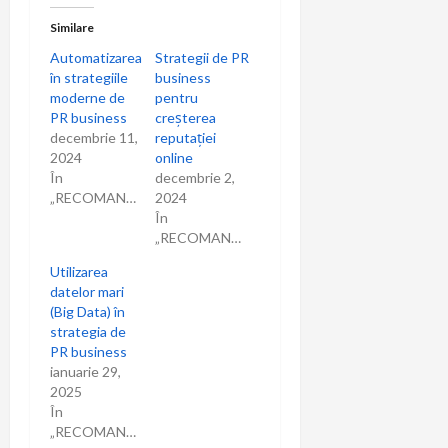
Similare
Automatizarea
Strategii de PR
în strategiile
business
moderne de
pentru
PR business
creșterea
decembrie 11,
reputației
2024
online
În
decembrie 2,
„RECOMANDARI”
2024
În
„RECOMANDARI”
Utilizarea
datelor mari
(Big Data) în
strategia de
PR business
ianuarie 29,
2025
În
„RECOMANDARI”