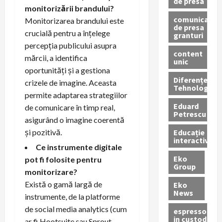
de presa
monitorizării brandului?
comunicate
Monitorizarea brandului este
de presa
crucială pentru a înțelege
granturi
percepția publicului asupra
content
mărcii, a identifica
unic
oportunități și a gestiona
Diferențe
crizele de imagine. Aceasta
Tehnologice
permite adaptarea strategiilor
Eduard
de comunicare în timp real,
Petrescu
asigurând o imagine coerentă
Educație
și pozitivă.
interactivă
Ce instrumente digitale
Eko
pot fi folosite pentru
Group
monitorizare?
Există o gamă largă de
Eko
News
instrumente, de la platforme
de social media analytics (cum
espressoare
in custodie
ar fi Hootsuite sau Sprout