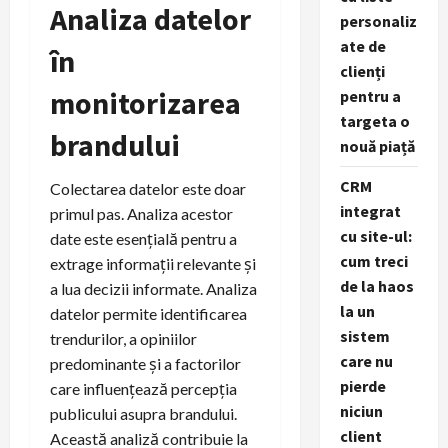
Analiza datelor
personaliz
ate de
în
clienți
monitorizarea
pentru a
targeta o
brandului
nouă piață
CRM
Colectarea datelor este doar
integrat
primul pas. Analiza acestor
cu site-ul:
date este esențială pentru a
cum treci
extrage informații relevante și
de la haos
a lua decizii informate. Analiza
la un
datelor permite identificarea
sistem
trendurilor, a opiniilor
care nu
predominante și a factorilor
pierde
care influențează percepția
niciun
publicului asupra brandului.
client
Această analiză contribuie la