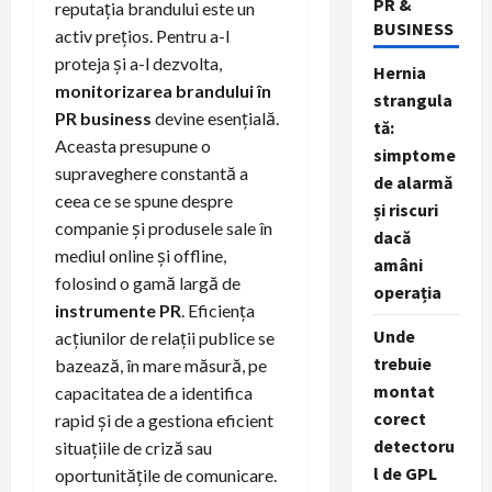
PR &
reputația brandului este un
BUSINESS
activ prețios. Pentru a-l
proteja și a-l dezvolta,
Hernia
monitorizarea brandului în
strangula
PR business
devine esențială.
tă:
Aceasta presupune o
simptome
supraveghere constantă a
de alarmă
ceea ce se spune despre
și riscuri
companie și produsele sale în
dacă
mediul online și offline,
amâni
folosind o gamă largă de
operația
instrumente PR
. Eficiența
Unde
acțiunilor de relații publice se
trebuie
bazează, în mare măsură, pe
montat
capacitatea de a identifica
corect
rapid și de a gestiona eficient
detectoru
situațiile de criză sau
l de GPL
oportunitățile de comunicare.