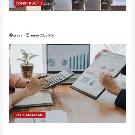
CONSTRUCTII
De ce a devenit tâmplăria din aluminiu o
opțiune aleasă adesea în construcțiile premium
press
iunie 22, 2026
RECOMANDARI
Cum îți poți extinde afacerea în Bulgaria fără să