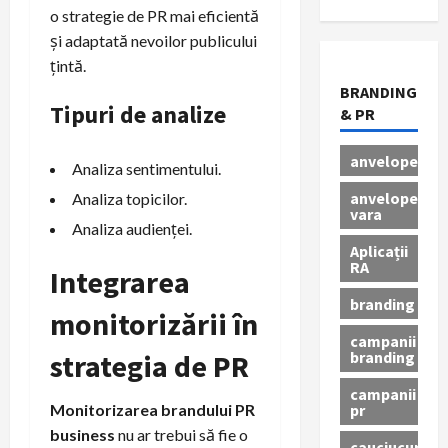
o strategie de PR mai eficientă
și adaptată nevoilor publicului
țintă.
BRANDING
Tipuri de analize
& PR
anvelope
Analiza sentimentului.
anvelope
Analiza topicilor.
vara
Analiza audienței.
Aplicații
RA
Integrarea
branding
monitorizării în
campanii
branding
strategia de PR
campanii
pr
Monitorizarea brandului PR
business
nu ar trebui să fie o
cauciucuri