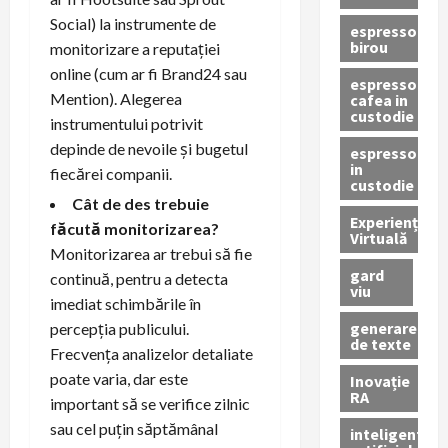
Social) la instrumente de
espressor
birou
monitorizare a reputației
online (cum ar fi Brand24 sau
espressor
Mention). Alegerea
cafea in
custodie
instrumentului potrivit
depinde de nevoile și bugetul
espressor
in
fiecărei companii.
custodie
Cât de des trebuie
Experiență
făcută monitorizarea?
Virtuală
Monitorizarea ar trebui să fie
gard
continuă, pentru a detecta
viu
imediat schimbările în
generare
percepția publicului.
de texte
Frecvența analizelor detaliate
poate varia, dar este
Inovație
RA
important să se verifice zilnic
sau cel puțin săptămânal
inteligenta