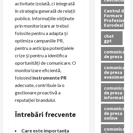
activitate izolată, ci integrată
Centrul de
în strategia generală de relații
Formare
publice. Informațiile obținute
Profesionala
Eurodeal
prin monitorizare ar trebui
folosite pentru a adapta și
chat
gpt
optimiza campaniile PR,
pentru a anticipa potențialele
comunicat
crize și pentru a identifica
de presa
oportunități de comunicare. O
comunicat
monitorizare eficientă,
de presa
eveniment
folosind
instrumente PR
adecvate, contribuie la o
comunicat
de presa
gestionare proactivă a
informativ
reputației brandului.
comunicat
Întrebări frecvente
de presa
online
comunicate
Care este importanța