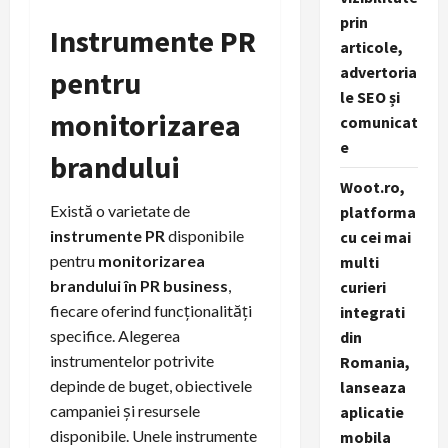
prin
Instrumente PR
articole,
advertoria
pentru
le SEO și
monitorizarea
comunicat
e
brandului
Woot.ro,
Există o varietate de
platforma
instrumente PR
disponibile
cu cei mai
pentru
monitorizarea
multi
brandului în PR business
,
curieri
fiecare oferind funcționalități
integrati
specifice. Alegerea
din
instrumentelor potrivite
Romania,
depinde de buget, obiectivele
lanseaza
campaniei și resursele
aplicatie
disponibile. Unele instrumente
mobila