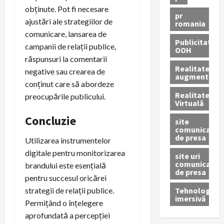
obținute. Pot fi necesare
pr
ajustări ale strategiilor de
romania
comunicare, lansarea de
Publicitate
campanii de relații publice,
OOH
răspunsuri la comentarii
Realitatea
negative sau crearea de
augmentată
conținut care să abordeze
Realitatea
preocupările publicului.
Virtuală
Concluzie
site
comunicate
de presa
Utilizarea instrumentelor
digitale pentru monitorizarea
site uri
comunicate
brandului este esențială
de presa
pentru succesul oricărei
Tehnologie
strategii de relații publice.
imersivă
Permițând o înțelegere
aprofundată a percepției