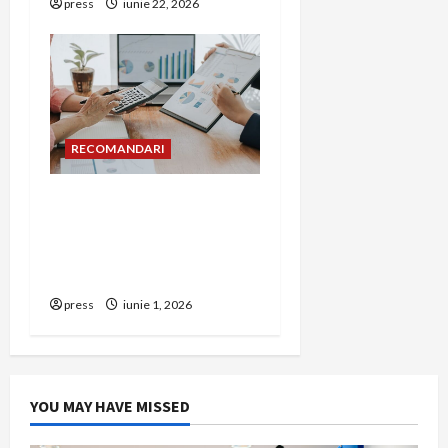
press
iunie 22, 2026
RECOMANDARI
Cum îți poți extinde
afacerea în Bulgaria fără
să renunți la firma din
România
press
iunie 1, 2026
YOU MAY HAVE MISSED