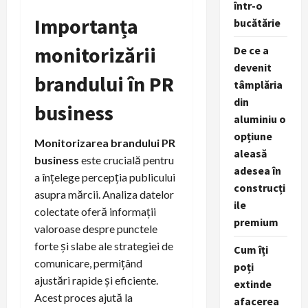
într-o
Importanța
bucătărie
monitorizării
De ce a
devenit
brandului în PR
tâmplăria
din
business
aluminiu o
opțiune
Monitorizarea brandului PR
aleasă
business
este crucială pentru
adesea în
a înțelege percepția publicului
construcți
asupra mărcii. Analiza datelor
ile
colectate oferă informații
premium
valoroase despre punctele
forte și slabe ale strategiei de
Cum îți
comunicare, permițând
poți
ajustări rapide și eficiente.
extinde
Acest proces ajută la
afacerea