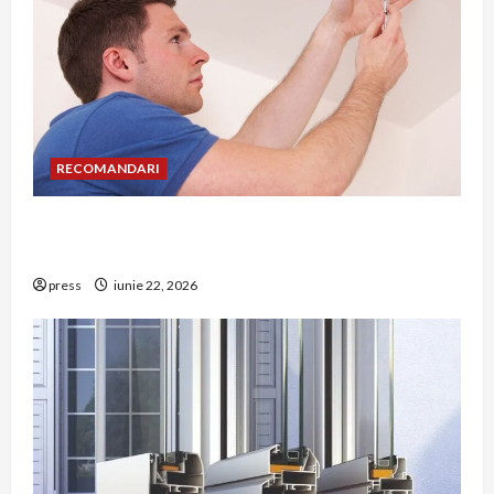
RECOMANDARI
Unde trebuie montat corect detectorul de GPL
într-o bucătărie
press
iunie 22, 2026