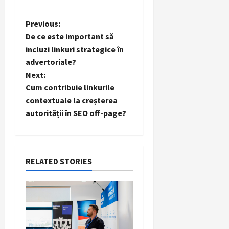
P
Previous:
De ce este important să
o
incluzi linkuri strategice în
advertoriale?
s
Next:
t
Cum contribuie linkurile
contextuale la creșterea
n
autorității în SEO off-page?
a
v
RELATED STORIES
i
g
a