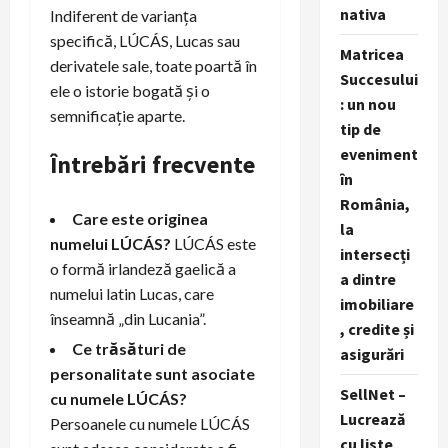
nativa
Indiferent de varianța
specifică, LÚCÁS, Lucas sau
Matricea
derivatele sale, toate poartă în
Succesului
ele o istorie bogată și o
: un nou
semnificație aparte.
tip de
eveniment
Întrebări frecvente
în
România,
Care este originea
la
numelui LÚCÁS?
LÚCÁS este
intersecți
o formă irlandeză gaelică a
a dintre
numelui latin Lucas, care
imobiliare
înseamnă „din Lucania”.
, credite și
Ce trăsături de
asigurări
personalitate sunt asociate
SellNet –
cu numele LÚCÁS?
Lucrează
Persoanele cu numele LÚCÁS
cu liste