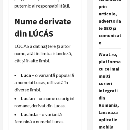
puternic al responsabilității.
prin
articole,
Nume derivate
advertoria
le SEO și
din LÚCÁS
comunicat
e
LÚCÁS a dat naștere și altor
nume, atât în limba irlandeză,
Woot.ro,
cât și în alte limbi.
platforma
cu cei mai
Luca
– o variantă populară
multi
a numelui Lucas, utilizată în
curieri
diverse limbi.
integrati
din
Lucian
– un nume cu origini
Romania,
romane, derivat din Lucas.
lanseaza
Lucinda
– o variantă
aplicatie
feminină a numelui Lucas.
mobila