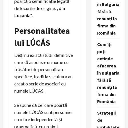
poartă o semnificație legată
în Bulgaria
de locurile de origine:
„din
fără să
Lucania”
.
renunți la
firma din
Personalitatea
România
lui LÚCÁS
Cum îți
poți
Deși nu există studii definitive
extinde
care să asocieze un nume cu
afacerea
trăsături de personalitate
în Bulgaria
specifice, tradiția și cultura au
fără să
creat o serie de asocieri cu
renunți la
numele LÚCÁS.
firma din
România
Se spune că cei care poartă
numele LÚCÁS sunt persoane
Strategii
cu o fire independentă și
de
pragmatică, cu un simț
vizibilitate