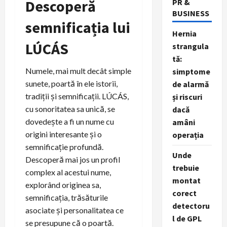
Descoperă
PR &
BUSINESS
semnificația lui
Hernia
LÚCÁS
strangula
tă:
Numele, mai mult decât simple
simptome
sunete, poartă în ele istorii,
de alarmă
tradiții și semnificații. LÚCÁS,
și riscuri
cu sonoritatea sa unică, se
dacă
dovedește a fi un nume cu
amâni
origini interesante și o
operația
semnificație profundă.
Unde
Descoperă mai jos un profil
trebuie
complex al acestui nume,
montat
explorând originea sa,
corect
semnificația, trăsăturile
detectoru
asociate și personalitatea ce
l de GPL
se presupune că o poartă.