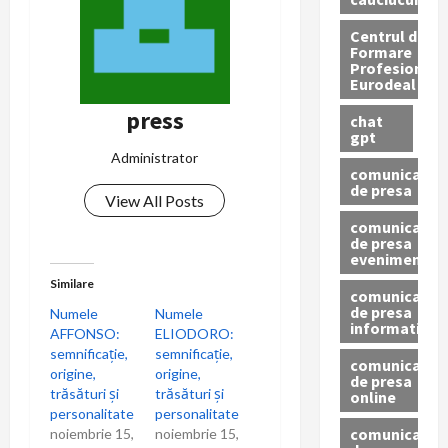
Centrul de
Formare
Profesionala
Eurodeal
press
chat
gpt
Administrator
comunicat
de presa
View All Posts
comunicat
de presa
eveniment
Similare
comunicat
de presa
Numele
Numele
informativ
AFFONSO:
ELIODORO:
semnificație,
semnificație,
comunicat
origine,
origine,
de presa
trăsături și
trăsături și
online
personalitate
personalitate
comunicate
noiembrie 15,
noiembrie 15,