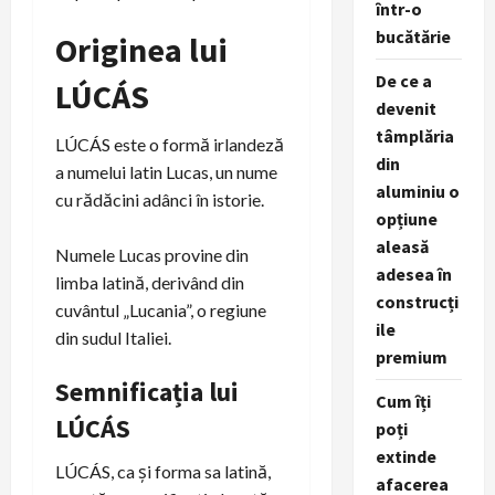
într-o
bucătărie
Originea lui
De ce a
LÚCÁS
devenit
tâmplăria
LÚCÁS este o formă irlandeză
din
a numelui latin Lucas, un nume
aluminiu o
cu rădăcini adânci în istorie.
opțiune
aleasă
Numele Lucas provine din
adesea în
limba latină, derivând din
construcți
cuvântul „Lucania”, o regiune
ile
din sudul Italiei.
premium
Semnificația lui
Cum îți
LÚCÁS
poți
extinde
LÚCÁS, ca și forma sa latină,
afacerea