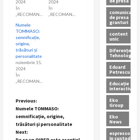
de presa
2024
2024
În
În
comunicate
„RECOMANDARI”
„RECOMANDARI”
de presa
granturi
Numele
TOMMASO:
content
semnificație,
unic
origine,
Diferențe
trăsături și
Tehnologice
personalitate
noiembrie 15,
Eduard
2024
Petrescu
În
„RECOMANDARI”
Educație
interactivă
Eko
P
Previous:
Group
Numele TOMMASO:
o
semnificație, origine,
Eko
News
trăsături și personalitate
s
Next:
espressoare
in custodie
De ce un OIREP este esențial