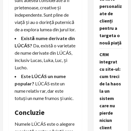
sunt adesea considerate a fi
personaliz
prietenoase, creative și
ate de
independente. Sunt pline de
clienți
viață și au o dorință puternică
pentru a
de a explora lumea din jurul lor.
targeta o
Există nume derivate din
nouă piață
LÚCÁS?
Da, există o varietate
de nume derivate din LÚCÁS,
CRM
inclusiv Lucas, Luka, Luc, și
integrat
Lucho.
cu site-ul:
Este LÚCÁS un nume
cum treci
popular?
LÚCÁS este un
de la haos
nume relativ rar, dar este
la un
totuși un nume frumos și unic.
sistem
care nu
Concluzie
pierde
niciun
Numele LÚCÁS este o alegere
client