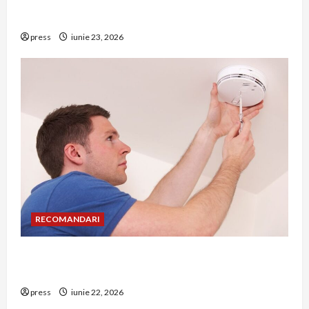
Hernia strangulată: simptome de alarmă și
riscuri dacă amâni operația
press
iunie 23, 2026
RECOMANDARI
Unde trebuie montat corect detectorul de GPL
într-o bucătărie
press
iunie 22, 2026