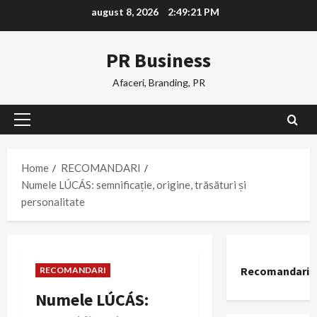
Skip
august 8, 2026
2:49:21 PM
to
content
PR Business
Afaceri, Branding, PR
Primary
Menu
Home
RECOMANDARI
Numele LÚCÁS: semnificație, origine, trăsături și
personalitate
Recomandari
RECOMANDARI
Numele LÚCÁS: