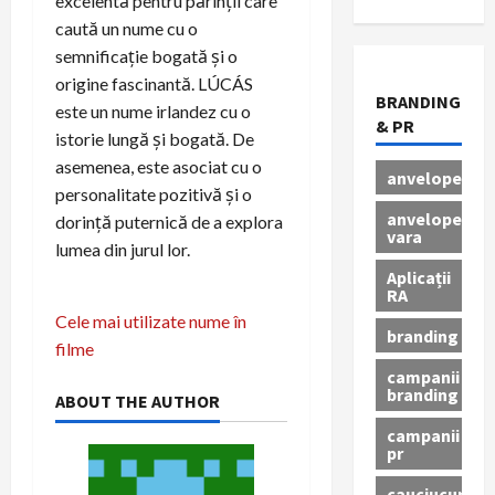
excelentă pentru părinții care
caută un nume cu o
semnificație bogată și o
origine fascinantă. LÚCÁS
BRANDING
este un nume irlandez cu o
& PR
istorie lungă și bogată. De
asemenea, este asociat cu o
anvelope
personalitate pozitivă și o
anvelope
dorință puternică de a explora
vara
lumea din jurul lor.
Aplicații
RA
Cele mai utilizate nume în
branding
filme
campanii
branding
ABOUT THE AUTHOR
campanii
pr
cauciucuri