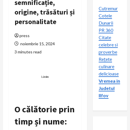
semnificație,
Cutremur
origine, trăsături și
Cotele
personalitate
Dunarii
PR 360
press
Citate
noiembrie 15, 2024
celebre si
proverbe
3 minutes read
Rețete
culinare
delicioase
Vremea in
Judetul
Ilfov
O călătorie prin
timp și nume: