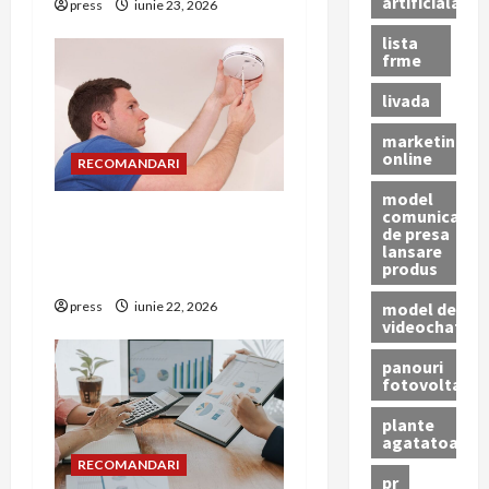
artificiala
press
iunie 23, 2026
lista
frme
livada
marketing
online
RECOMANDARI
model
comunicat
Unde trebuie montat
de presa
corect detectorul de GPL
lansare
produs
într-o bucătărie
model de
press
iunie 22, 2026
videochat
panouri
fotovoltaice
plante
agatatoare
RECOMANDARI
pr