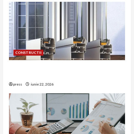
CONSTRUCTII
De ce a devenit tâmplăria din aluminiu o
opțiune aleasă adesea în construcțiile premium
press
iunie 22, 2026