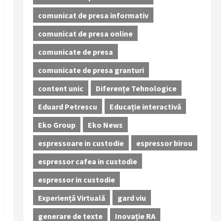
comunicat de presa informativ
comunicat de presa online
comunicate de presa
comunicate de presa granturi
content unic
Diferențe Tehnologice
Eduard Petrescu
Educație interactivă
Eko Group
Eko News
espressoare in custodie
espressor birou
espressor cafea in custodie
espressor in custodie
Experiență Virtuală
gard viu
generare de texte
Inovație RA