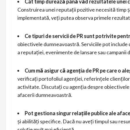
Cât timp durează până văd rezultatele unei 
Construirea unei reputații pozitive necesită timp și
implementată, veți putea observa primele rezultate
Ce tipuri de servicii de PR sunt potrivite pen
obiectivele dumneavoastră. Serviciile pot include 
a reputației, evenimente de lansare sau campanii 
Cum mă asigur că agenția de PR pe care o ale
verificați portofoliul agenției, referințele clienți
activitate. Discutați cu agenția despre obiectivel
afacerii dumneavoastră.
Pot gestiona singur relațiile publice ale aface
și abilități specifice. Dacă nu aveți timpul sau re
soluție mult mai eficientă.