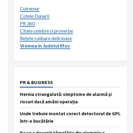
Cutremur
Cotele Dunarii
PR 360
Citate celebre si proverbe
Rețete culinare delicioase
Vremea in Judetul Ilfov
PR & BUSINESS
Hernia strangulată: simptome de alarmă și
riscuri dacă amâni operația
Unde trebuie montat corect detectorul de GPL
într-o bucătărie
De ce a devenit tâmplăria din aluminiu o