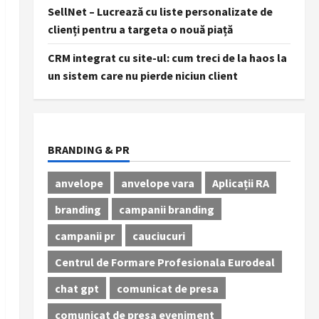
SellNet – Lucrează cu liste personalizate de
clienți pentru a targeta o nouă piață
CRM integrat cu site-ul: cum treci de la haos la
un sistem care nu pierde niciun client
BRANDING & PR
anvelope
anvelope vara
Aplicații RA
branding
campanii branding
campanii pr
cauciucuri
Centrul de Formare Profesionala Eurodeal
chat gpt
comunicat de presa
comunicat de presa eveniment