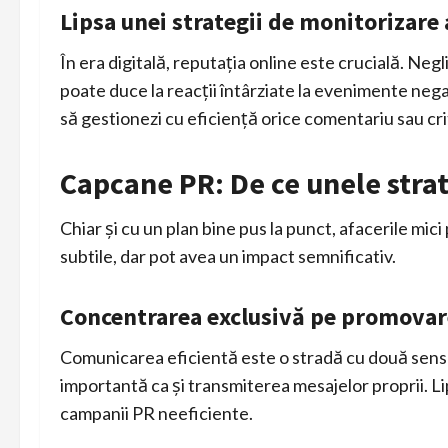
Lipsa unei strategii de monitorizare 
În era digitală, reputația online este crucială. Neg
poate duce la reacții întârziate la evenimente negat
să gestionezi cu eficiență orice comentariu sau cri
Capcane PR: De ce unele stra
Chiar și cu un plan bine pus la punct, afacerile mici
subtile, dar pot avea un impact semnificativ.
Concentrarea exclusivă pe promovare,
Comunicarea eficientă este o stradă cu două sensuri.
importantă ca și transmiterea mesajelor proprii. Li
campanii PR neeficiente.