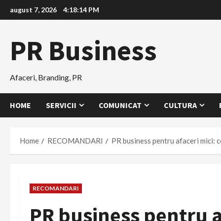
Skip
august 7, 2026
4:18:15 PM
to
content
PR Business
Afaceri, Branding, PR
HOME
SERVICII
COMUNICAT
CULTURA
Home
RECOMANDARI
PR business pentru afaceri mici: ce
RECOMANDARI
PR business pentru af