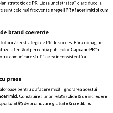
n strategic de PR. Lipsa unei strategii clare duce la
are sunt cele mai frecvente
greșeli PR afaceri mici
și cum
i de brand coerente
ul oricărei strategii de PR de succes. Fără o imagine
nfuze, afectând percepția publicului.
Capcane PR
în
pentru comunicare și utilizarea inconsistentă a
cu presa
de valoroase pentru o afacere mică. Ignorarea acestui
ceri mici
. Construirea unor relații solide și de încredere
portunități de promovare gratuite și credibile.