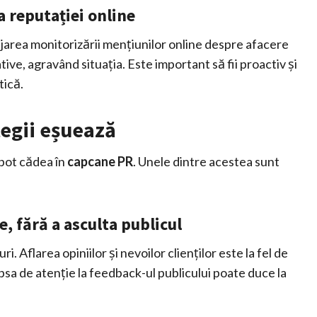
a reputației online
lijarea monitorizării mențiunilor online despre afacere
ive, agravând situația. Este important să fii proactiv și
tică.
tegii eșuează
 pot cădea în
capcane PR
. Unele dintre acestea sunt
 fără a asculta publicul
 Aflarea opiniilor și nevoilor clienților este la fel de
psa de atenție la feedback-ul publicului poate duce la