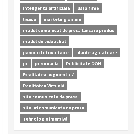
inteligenta artificiala
lista frme
livada
marketing online
model comunicat de presa lansare produs
model de videochat
panouri fotovoltaice
plante agatatoare
pr
pr romania
Publicitate OOH
Realitatea augmentată
Realitatea Virtuală
site comunicate de presa
site uri comunicate de presa
Tehnologie imersivă