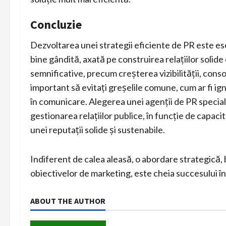
Concluzie
Dezvoltarea unei strategii eficiente de PR este es
bine gândită, axată pe construirea relațiilor solide
semnificative, precum creșterea vizibilității, conso
important să evitați greșelile comune, cum ar fi ig
în comunicare. Alegerea unei agenții de PR specia
gestionarea relațiilor publice, în funcție de capacită
unei reputații solide și sustenabile.
Indiferent de calea aleasă, o abordare strategică, b
obiectivelor de marketing, este cheia succesului în 
ABOUT THE AUTHOR