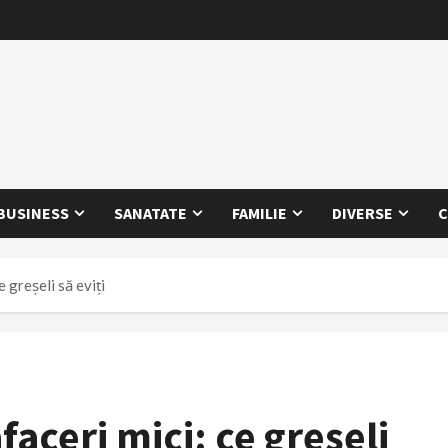
BUSINESS
SANATATE
FAMILIE
DIVERSE
C
 greșeli să eviți
aceri mici: ce greșeli