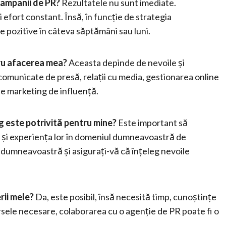
campanii de PR?
Rezultatele nu sunt imediate.
 efort constant. Însă, în funcție de strategia
 pozitive în câteva săptămâni sau luni.
tru afacerea mea?
Aceasta depinde de nevoile și
comunicate de presă, relații cu media, gestionarea online
de marketing de influență.
g este potrivită pentru mine?
Este important să
lor și experiența lor în domeniul dumneavoastră de
e dumneavoastră și asigurați-vă că înțeleg nevoile
rii mele?
Da, este posibil, însă necesită timp, cunoștințe
sursele necesare, colaborarea cu o agenție de PR poate fi o