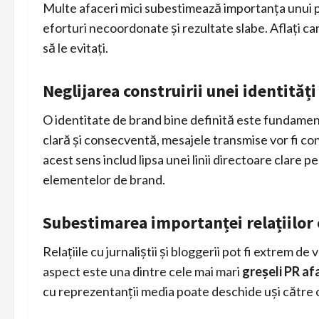
Multe afaceri mici subestimează importanța unui pla
eforturi necoordonate și rezultate slabe. Aflați c
să le evitați.
Neglijarea construirii unei identităț
O identitate de brand bine definită este fundament
clară și consecventă, mesajele transmise vor fi co
acest sens includ lipsa unei linii directoare clare 
elementelor de brand.
Subestimarea importanței relațiilor 
Relațiile cu jurnaliștii și bloggerii pot fi extrem 
aspect este una dintre cele mai mari
greșeli PR afa
cu reprezentanții media poate deschide uși către o