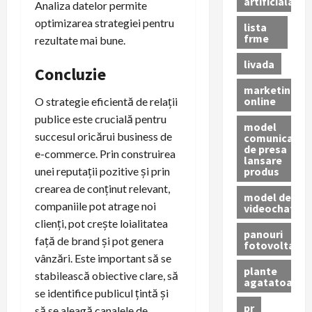
artificiala
Analiza datelor permite
optimizarea strategiei pentru
lista
frme
rezultate mai bune.
livada
Concluzie
marketing
online
O strategie eficientă de relații
publice este crucială pentru
model
succesul oricărui business de
comunicat
de presa
e-commerce. Prin construirea
lansare
produs
unei reputații pozitive și prin
crearea de conținut relevant,
model de
companiile pot atrage noi
videochat
clienți, pot crește loialitatea
panouri
față de brand și pot genera
fotovoltaice
vânzări. Este important să se
plante
stabilească obiective clare, să
agatatoare
se identifice publicul țintă și
pr
să se aleagă canalele de