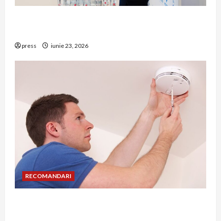
Hernia strangulată: simptome de alarmă și
riscuri dacă amâni operația
press
iunie 23, 2026
RECOMANDARI
Unde trebuie montat corect detectorul de GPL
într-o bucătărie