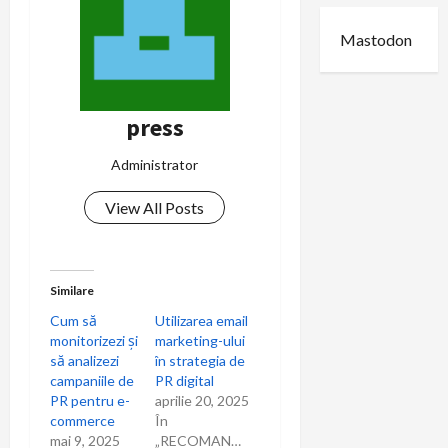
Mastodon
press
Administrator
View All Posts
Similare
Cum să
Utilizarea email
monitorizezi și
marketing-ului
să analizezi
în strategia de
campaniile de
PR digital
PR pentru e-
aprilie 20, 2025
commerce
În
mai 9, 2025
„RECOMANDARI”