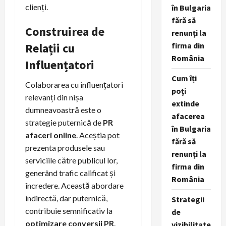
clienți.
în Bulgaria
fără să
Construirea de
renunți la
firma din
Relații cu
România
Influențatori
Cum îți
Colaborarea cu influențatori
poți
relevanți din nișa
extinde
dumneavoastră este o
afacerea
strategie puternică de
PR
în Bulgaria
afaceri online
. Aceștia pot
fără să
prezenta produsele sau
renunți la
serviciile către publicul lor,
firma din
generând trafic calificat și
România
încredere. Această abordare
indirectă, dar puternică,
Strategii
contribuie semnificativ la
de
optimizare conversii PR
.
vizibilitate