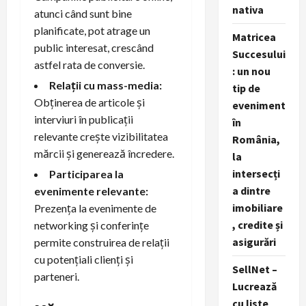
nativa
atunci când sunt bine
planificate, pot atrage un
Matricea
public interesat, crescând
Succesului
astfel rata de conversie.
: un nou
Relații cu mass-media:
tip de
Obținerea de articole și
eveniment
interviuri în publicații
în
relevante crește vizibilitatea
România,
mărcii și generează încredere.
la
intersecți
Participarea la
a dintre
evenimente relevante:
imobiliare
Prezența la evenimente de
, credite și
networking și conferințe
asigurări
permite construirea de relații
cu potențiali clienți și
SellNet –
parteneri.
Lucrează
cu liste