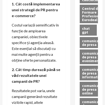
1. Cât costă implementarea
Centrul de
unei strategii de PR pentru
Formare
e-commerce?
Profesionala
Eurodeal
Costul variază semnificativ în
chat
funcție de amploarea
gpt
campaniei, obiectivele
comunicat
specifice și agenția aleasă.
de presa
Este esențial să discutați cu
comunicat
mai multe agenții pentru a
de presa
obține oferte personalizate.
eveniment
comunicat
2. Cât timp durează până se
de presa
văd rezultatele unei
informativ
campanii de PR?
comunicat
de presa
Rezultatele pot varia, unele
online
campanii generând rezultate
comunicate
vizibile rapid, altele