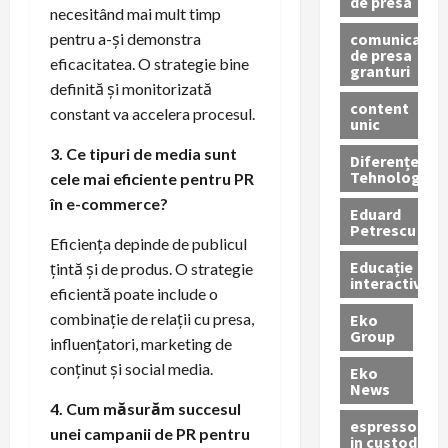
de presa
necesitând mai mult timp
comunicate
pentru a-și demonstra
de presa
eficacitatea. O strategie bine
granturi
definită și monitorizată
content
constant va accelera procesul.
unic
3. Ce tipuri de media sunt
Diferențe
Tehnologice
cele mai eficiente pentru PR
în e-commerce?
Eduard
Petrescu
Eficiența depinde de publicul
Educație
țintă și de produs. O strategie
interactivă
eficientă poate include o
combinație de relații cu presa,
Eko
Group
influențatori, marketing de
conținut și social media.
Eko
News
4. Cum măsurăm succesul
espressoare
unei campanii de PR pentru
in custodie