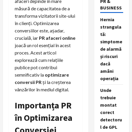
PR &
afaceri depinde în mare
BUSINESS
măsură de capacitatea de a
transforma vizitatorii site-ului
Hernia
în clienți. Optimizarea
strangula
conversiilor este, așadar,
tă:
crucială, iar
PR afaceri online
simptome
joacă un rol esențial în acest
de alarmă
proces. Acest articol
și riscuri
explorează cum relațiile
dacă
publice pot contribui
amâni
semnificativ la
optimizare
operația
conversii PR
și la creșterea
vânzărilor în mediul digital.
Unde
trebuie
Importanța PR
montat
corect
în Optimizarea
detectoru
l de GPL
Conversiei