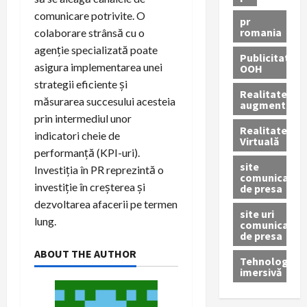
comunicare potrivite. O
pr
romania
colaborare strânsă cu o
agenție specializată poate
Publicitate
asigura implementarea unei
OOH
strategii eficiente și
Realitatea
măsurarea succesului acesteia
augmentată
prin intermediul unor
Realitatea
indicatori cheie de
Virtuală
performanță (KPI-uri).
site
Investiția în PR reprezintă o
comunicate
investiție în creșterea și
de presa
dezvoltarea afacerii pe termen
site uri
lung.
comunicate
de presa
ABOUT THE AUTHOR
Tehnologie
imersivă