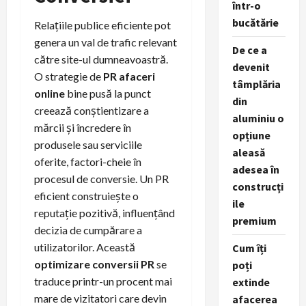
într-o
bucătărie
Relațiile publice eficiente pot
genera un val de trafic relevant
De ce a
către site-ul dumneavoastră.
devenit
O strategie de
PR afaceri
tâmplăria
online
bine pusă la punct
din
creează conștientizare a
aluminiu o
mărcii și încredere în
opțiune
produsele sau serviciile
aleasă
oferite, factori-cheie în
adesea în
procesul de conversie. Un PR
construcți
eficient construiește o
ile
reputație pozitivă, influențând
premium
decizia de cumpărare a
utilizatorilor. Această
Cum îți
optimizare conversii PR
se
poți
traduce printr-un procent mai
extinde
mare de vizitatori care devin
afacerea