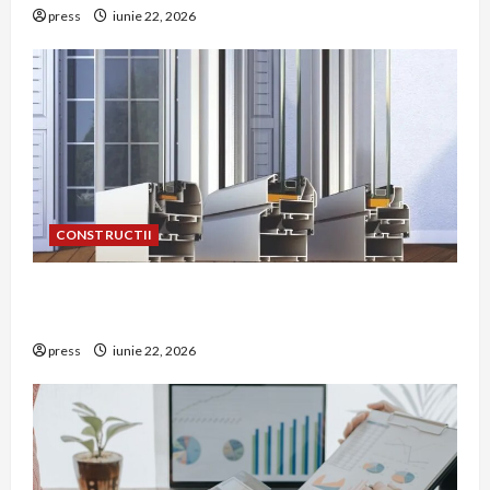
press
iunie 22, 2026
CONSTRUCTII
De ce a devenit tâmplăria din aluminiu o
opțiune aleasă adesea în construcțiile premium
press
iunie 22, 2026