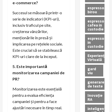
e-commerce?
espressor
birou
Succesul se măsoară printr-o
serie de indicatori (KPI-uri),
espressor
cafea in
inclusiv traficul pe site,
custodie
creșterea vânzărilor,
menționările în presă și
espressor
in
implicarea pe rețelele sociale.
custodie
Este crucial să se stabilească
Experiență
KPI-uri clare de la început.
Virtuală
5. Este importantă
gard
viu
monitorizarea campaniei de
PR?
generare
de texte
Monitorizarea este esențială
Inovație
pentru a evalua eficiența
RA
campaniei și pentru a face
ajustări necesare în timp real.
inteligenta