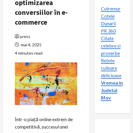
optimizarea
Cutremur
conversiilor în e-
Cotele
commerce
Dunarii
PR 360
press
Citate
mai 4, 2025
celebre si
proverbe
4 minutes read
Rețete
culinare
delicioase
Vremea in
Judetul
Ilfov
Într-o piață online extrem de
competitivă, succesul unei