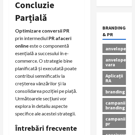
Concluzie
Parțială
BRANDING
Optimizare conversii PR
& PR
prin intermediul
PR afaceri
online
este o componentă
anvelope
esențială a succesului în e-
anvelope
commerce. O strategie bine
vara
planificată și executată poate
Aplicații
contribui semnificativ la
RA
creșterea vânzărilor și la
consolidarea poziției pe piață.
branding
Următoarele secțiuni vor
campanii
explora în detaliu aspecte
branding
specifice ale acestei strategii.
campanii
pr
Întrebări frecvente
cauciucuri