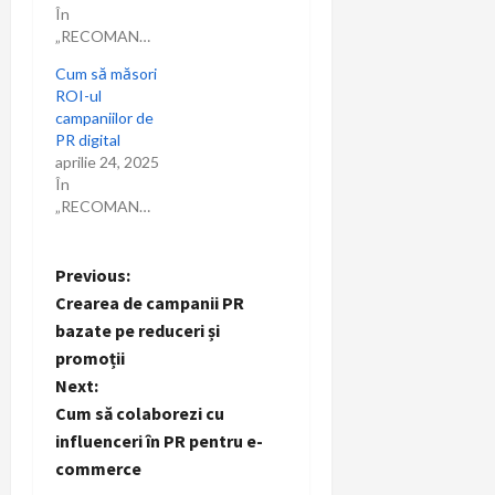
În
„RECOMANDARI”
Cum să măsori
ROI-ul
campaniilor de
PR digital
aprilie 24, 2025
În
„RECOMANDARI”
P
Previous:
Crearea de campanii PR
o
bazate pe reduceri și
promoții
s
Next:
t
Cum să colaborezi cu
influenceri în PR pentru e-
n
commerce