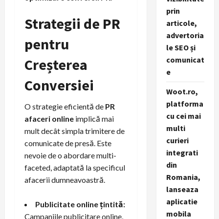
prin
Strategii de PR
articole,
advertoria
pentru
le SEO și
comunicat
Creșterea
e
Conversiei
Woot.ro,
platforma
O strategie eficientă de
PR
cu cei mai
afaceri online
implică mai
multi
mult decât simpla trimitere de
curieri
comunicate de presă. Este
integrati
nevoie de o abordare multi-
din
faceted, adaptată la specificul
Romania,
afacerii dumneavoastră.
lanseaza
aplicatie
Publicitate online țintită:
mobila
Campaniile publicitare online,