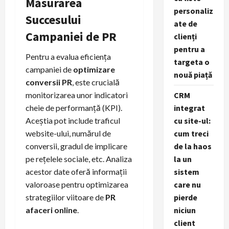
Măsurarea
personaliz
Succesului
ate de
Campaniei de PR
clienți
pentru a
Pentru a evalua eficiența
targeta o
campaniei de
optimizare
nouă piață
conversii PR
, este crucială
CRM
monitorizarea unor indicatori
integrat
cheie de performanță (KPI).
cu site-ul:
Aceștia pot include traficul
cum treci
website-ului, numărul de
de la haos
conversii, gradul de implicare
la un
pe rețelele sociale, etc. Analiza
sistem
acestor date oferă informații
care nu
valoroase pentru optimizarea
pierde
strategiilor viitoare de
PR
niciun
afaceri online
.
client