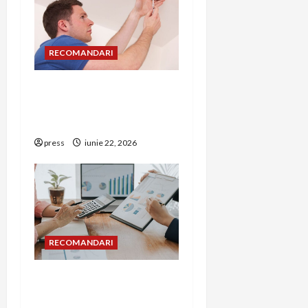
RECOMANDARI
Unde trebuie montat
corect detectorul de GPL
într-o bucătărie
press
iunie 22, 2026
RECOMANDARI
Cum îți poți extinde
afacerea în Bulgaria fără