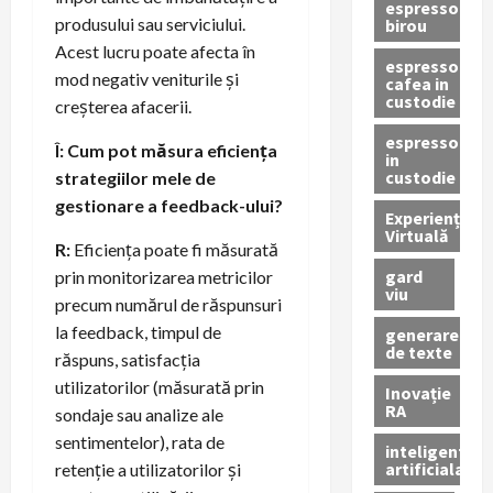
espressor
produsului sau serviciului.
birou
Acest lucru poate afecta în
espressor
mod negativ veniturile și
cafea in
custodie
creșterea afacerii.
espressor
Î: Cum pot măsura eficiența
in
custodie
strategiilor mele de
gestionare a feedback-ului?
Experiență
Virtuală
R:
Eficiența poate fi măsurată
gard
prin monitorizarea metricilor
viu
precum numărul de răspunsuri
la feedback, timpul de
generare
de texte
răspuns, satisfacția
utilizatorilor (măsurată prin
Inovație
RA
sondaje sau analize ale
sentimentelor), rata de
inteligenta
artificiala
retenție a utilizatorilor și