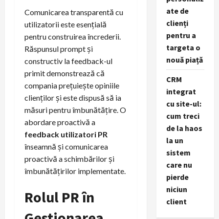
ate de
Comunicarea transparentă cu
clienți
utilizatorii este esențială
pentru a
pentru construirea încrederii.
targeta o
Răspunsul prompt și
nouă piață
constructiv la feedback-ul
primit demonstrează că
CRM
compania prețuiește opiniile
integrat
clienților și este dispusă să ia
cu site-ul:
măsuri pentru îmbunătățire. O
cum treci
abordare proactivă a
de la haos
feedback utilizatori PR
la un
înseamnă și comunicarea
sistem
proactivă a schimbărilor și
care nu
îmbunătățirilor implementate.
pierde
niciun
Rolul PR în
client
Gestionarea