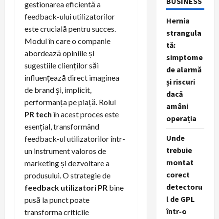
BUSINESS
gestionarea eficientă a
feedback-ului utilizatorilor
Hernia
este crucială pentru succes.
strangula
Modul în care o companie
tă:
abordează opiniile și
simptome
sugestiile clienților săi
de alarmă
influențează direct imaginea
și riscuri
de brand și, implicit,
dacă
performanța pe piață. Rolul
amâni
PR tech
în acest proces este
operația
esențial, transformând
Unde
feedback-ul utilizatorilor într-
trebuie
un instrument valoros de
montat
marketing și dezvoltare a
corect
produsului. O strategie de
detectoru
feedback utilizatori PR
bine
l de GPL
pusă la punct poate
într-o
transforma criticile