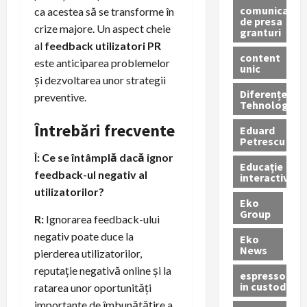
comunicate
ca acestea să se transforme în
de presa
crize majore. Un aspect cheie
granturi
al
feedback utilizatori PR
content
este anticiparea problemelor
unic
și dezvoltarea unor strategii
Diferențe
preventive.
Tehnologice
Întrebări frecvente
Eduard
Petrescu
Î: Ce se întâmplă dacă ignor
Educație
feedback-ul negativ al
interactivă
utilizatorilor?
Eko
Group
R:
Ignorarea feedback-ului
negativ poate duce la
Eko
News
pierderea utilizatorilor,
reputație negativă online și la
espressoare
in custodie
ratarea unor oportunități
importante de îmbunătățire a