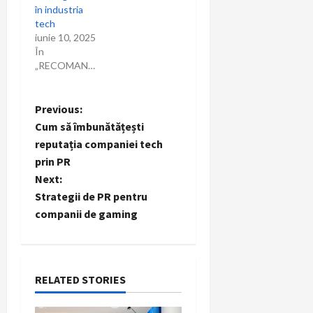
în industria
tech
iunie 10, 2025
În
„RECOMANDARI”
P
Previous:
Cum să îmbunătățești
o
reputația companiei tech
prin PR
s
Next:
t
Strategii de PR pentru
companii de gaming
n
a
RELATED STORIES
v