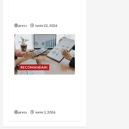
Unde trebuie montat
corect detectorul de GPL
într-o bucătărie
press
iunie 22, 2026
RECOMANDARI
Cum îți poți extinde
afacerea în Bulgaria fără
să renunți la firma din
România
press
iunie 1, 2026