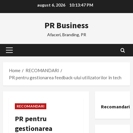
Skip
august 6, 2026
10:13:48 PM
to
content
PR Business
Afaceri, Branding, PR
Primary
Menu
Home
RECOMANDARI
PR pentru gestionarea feedback-ului utilizatorilor în tech
Recomandari
RECOMANDARI
PR pentru
gestionarea