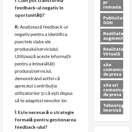
Î: Cum pot transforma
pr
romania
feedback-ul negativ în
oportunități?
Publicitate
OOH
R:
Analizează feedback-ul
Realitatea
negativ pentru a identifica
augmentată
punctele slabe ale
Realitatea
produsului/serviciului.
Virtuală
Utilizează aceste informații
pentru a îmbunătăți
site
comunicate
produsul/serviciul,
de presa
demonstrând astfel că
site uri
apreciezi contribuția
comunicate
utilizatorilor și că ești dispus
de presa
să te adaptezi nevoilor lor.
Tehnologie
imersivă
Î: Este necesară o strategie
formală pentru gestionarea
feedback-ului?