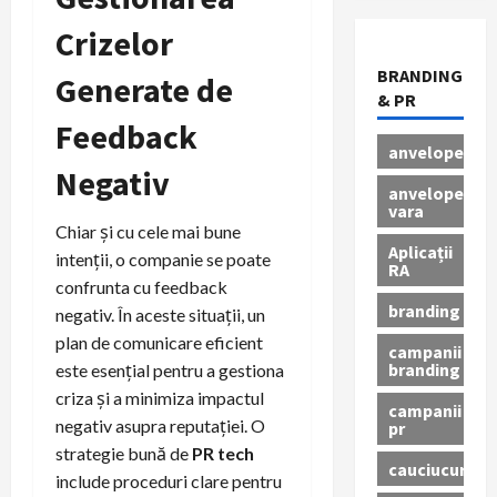
Crizelor
BRANDING
Generate de
& PR
Feedback
anvelope
Negativ
anvelope
vara
Chiar și cu cele mai bune
Aplicații
intenții, o companie se poate
RA
confrunta cu feedback
branding
negativ. În aceste situații, un
plan de comunicare eficient
campanii
branding
este esențial pentru a gestiona
criza și a minimiza impactul
campanii
negativ asupra reputației. O
pr
strategie bună de
PR tech
cauciucuri
include proceduri clare pentru