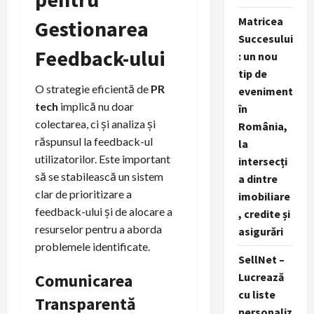
Matricea
Gestionarea
Succesului
Feedback-ului
: un nou
tip de
O strategie eficientă de
PR
eveniment
tech
implică nu doar
în
colectarea, ci și analiza și
România,
răspunsul la feedback-ul
la
utilizatorilor. Este important
intersecți
să se stabilească un sistem
a dintre
clar de prioritizare a
imobiliare
feedback-ului și de alocare a
, credite și
resurselor pentru a aborda
asigurări
problemele identificate.
SellNet –
Comunicarea
Lucrează
cu liste
Transparentă
personaliz