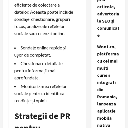
eficiente de colectare a
articole,
datelor. Aceasta poate include
advertoria
sondaje, chestionare, grupuri
le SEO și
focus, analize ale rețelelor
comunicat
sociale sau recenzii online.
e
Woot.ro,
Sondaje online rapide și
platforma
ușor de completat.
cu cei mai
Chestionare detaliate
multi
pentru informații mai
curieri
aprofundate.
integrati
Monitorizarea rețelelor
din
sociale pentru a identifica
Romania,
tendințe și opinii.
lanseaza
aplicatie
Strategii de PR
mobila
pentru
nativa