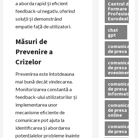
a aborda rapid și eficient
Centrul de
Formare
feedback-ul negativ, oferind
Profesionala
Eurodeal
soluții și demonstrând
empatie față de utilizatori.
chat
gpt
Măsuri de
comunicat
Prevenire a
de presa
Crizelor
comunicat
de presa
eveniment
Prevenirea este întotdeauna
mai bună decât vindecarea.
comunicat
de presa
Monitorizarea constantă a
informativ
feedback-ului utilizatorilor și
implementarea unor
comunicat
de presa
mecanisme eficiente de
online
comunicare pot ajuta la
comunicate
identificarea și abordarea
de presa
potențialelor probleme înainte