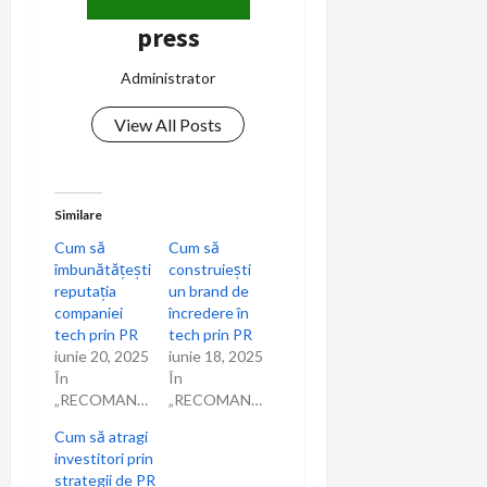
press
Administrator
View All Posts
Similare
Cum să
Cum să
îmbunătățești
construiești
reputația
un brand de
companiei
încredere în
tech prin PR
tech prin PR
iunie 20, 2025
iunie 18, 2025
În
În
„RECOMANDARI”
„RECOMANDARI”
Cum să atragi
investitori prin
strategii de PR