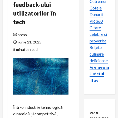
Cutremur
feedback-ului
Cotele
utilizatorilor în
Dunarii
tech
PR 360
Citate
celebre si
press
proverbe
iunie 21, 2025
Rețete
5 minutes read
culinare
delicioase
Vremea in
Judetul
Ilfov
Într-o industrie tehnologică
PR &
dinamică și competitivă,