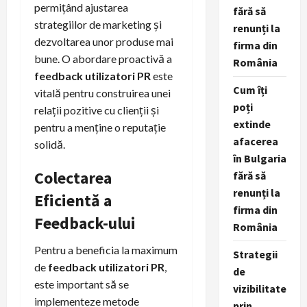
permițând ajustarea
fără să
strategiilor de marketing și
renunți la
dezvoltarea unor produse mai
firma din
bune. O abordare proactivă a
România
feedback utilizatori PR
este
Cum îți
vitală pentru construirea unei
poți
relații pozitive cu clienții și
extinde
pentru a menține o reputație
afacerea
solidă.
în Bulgaria
Colectarea
fără să
renunți la
Eficientă a
firma din
Feedback-ului
România
Pentru a beneficia la maximum
Strategii
de
feedback utilizatori PR
,
de
este important să se
vizibilitate
implementeze metode
prin