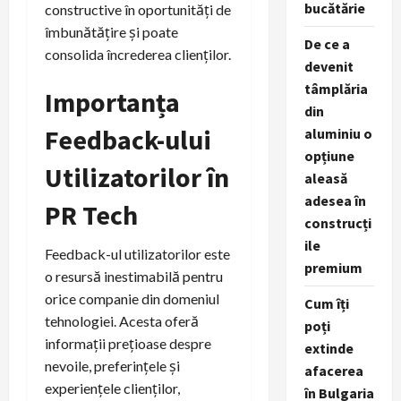
bucătărie
constructive în oportunități de
îmbunătățire și poate
De ce a
consolida încrederea clienților.
devenit
tâmplăria
Importanța
din
Feedback-ului
aluminiu o
opțiune
Utilizatorilor în
aleasă
adesea în
PR Tech
construcți
ile
Feedback-ul utilizatorilor este
premium
o resursă inestimabilă pentru
orice companie din domeniul
Cum îți
tehnologiei. Acesta oferă
poți
informații prețioase despre
extinde
nevoile, preferințele și
afacerea
experiențele clienților,
în Bulgaria