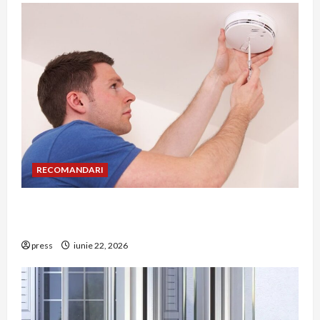
RECOMANDARI
Unde trebuie montat corect detectorul de GPL
într-o bucătărie
press
iunie 22, 2026