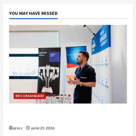
YOU MAY HAVE MISSED
RECOMANDARI
Hernia strangulată: simptome de alarmă și
riscuri dacă amâni operația
press
iunie 23, 2026