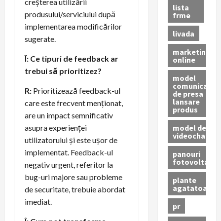
creșterea utilizării
lista
produsului/serviciului după
frme
implementarea modificărilor
livada
sugerate.
marketing
Î: Ce tipuri de feedback ar
online
trebui să prioritizez?
model
comunicat
R:
Prioritizează feedback-ul
de presa
lansare
care este frecvent menționat,
produs
are un impact semnificativ
model de
asupra experienței
videochat
utilizatorului și este ușor de
implementat. Feedback-ul
panouri
fotovoltaice
negativ urgent, referitor la
bug-uri majore sau probleme
plante
agatatoare
de securitate, trebuie abordat
imediat.
pr