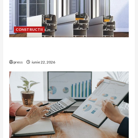
CONSTRUCTII
De ce a devenit tâmplăria din aluminiu o
opțiune aleasă adesea în construcțiile premium
press
iunie 22, 2026