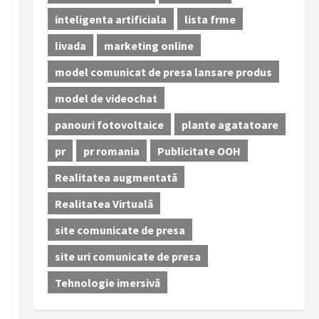
inteligenta artificiala
lista frme
livada
marketing online
model comunicat de presa lansare produs
model de videochat
panouri fotovoltaice
plante agatatoare
pr
pr romania
Publicitate OOH
Realitatea augmentată
Realitatea Virtuală
site comunicate de presa
site uri comunicate de presa
Tehnologie imersivă