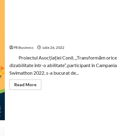
Școlii
CONIL!
Studenții
UNArte
au
daruit
talentul
lor
Caștigatorii tombolei VALURI de BINE organizata de
copiilor
Asociația CONIL au fost desemnați
speciali
PR Business
iulie 26, 2022
Proiectul Asocțiației Conil, „Transformăm orice
dizabilitate într-o abilitate”, participant în Campania
Swimathon 2022, s-a bucurat de...
Read
Read More
more
about
Caștigatorii
tombolei
VALURI
de
BINE
organizata
de
Asociația
CONIL
au