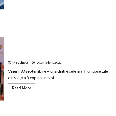
alaturi
de
voluntari
HP
Inc
Romania
30 septembrie, Vinerea copiilor speciali- Atipic Party
organizat de Asociația CONIL
PR Business
octombrie 4, 2022
Vineri, 30 septembire – una dintre cele mai frumoase zile
din viața a 8 copii cu nevoi...
Read
Read More
more
about
30
septembrie,
Vinerea
copiilor
speciali-