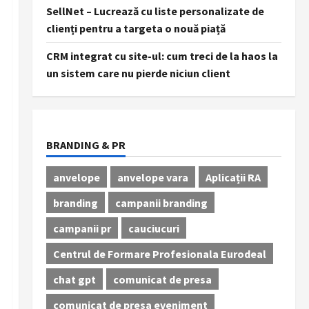
SellNet – Lucrează cu liste personalizate de
clienți pentru a targeta o nouă piață
CRM integrat cu site-ul: cum treci de la haos la
un sistem care nu pierde niciun client
BRANDING & PR
anvelope
anvelope vara
Aplicații RA
branding
campanii branding
campanii pr
cauciucuri
Centrul de Formare Profesionala Eurodeal
chat gpt
comunicat de presa
comunicat de presa eveniment