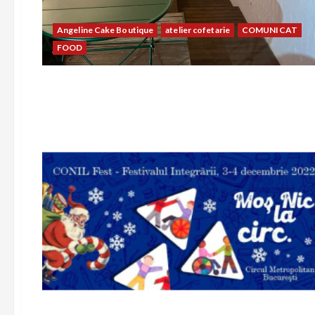
Angeline Cake Boutique
atelier cofetarie
COMUNICAT
FOOD