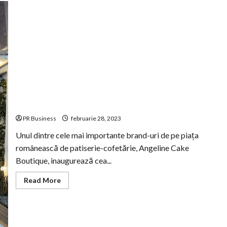
Angeline Cake Boutique se extinde cu o a doua locație
în zona de nord a Bucureștiului
PR Business
februarie 28, 2023
Unul dintre cele mai importante brand-uri de pe piața
românească de patiserie-cofetărie, Angeline Cake
Boutique, inaugurează cea...
Read
Read More
more
about
Angeline
Cake
Boutique
se