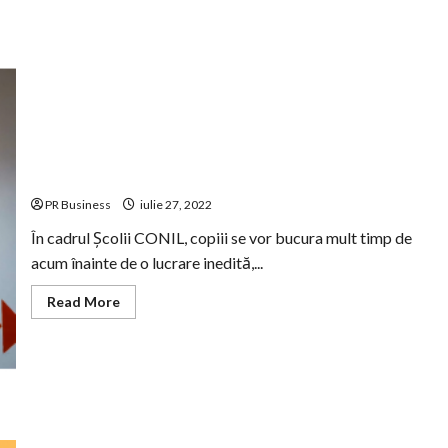
O lucrare de arta infrumusețeaza holul principal al
Școlii CONIL! Studenții UNArte au daruit talentul lor
copiilor speciali
PR Business
iulie 27, 2022
În cadrul Școlii CONIL, copiii se vor bucura mult timp de
acum înainte de o lucrare inedită,...
Read
Read More
more
about
O
lucrare
de
arta
infrumusețeaza
holul
principal
al