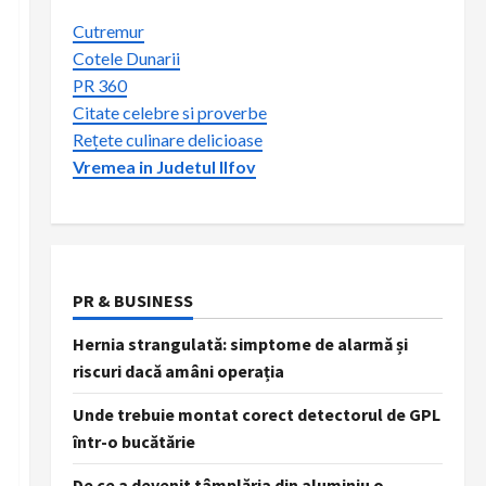
Cutremur
Cotele Dunarii
PR 360
Citate celebre si proverbe
Rețete culinare delicioase
Vremea in Judetul Ilfov
PR & BUSINESS
Hernia strangulată: simptome de alarmă și
riscuri dacă amâni operația
Unde trebuie montat corect detectorul de GPL
într-o bucătărie
De ce a devenit tâmplăria din aluminiu o