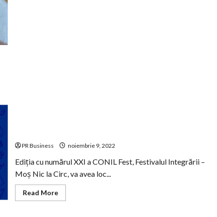
extinde
cu
o
a
doua
locație
în
zona
de
nord
a
Bucureștiului
CONIL celebreaza Ziua Internaționala a Persoanelor cu
Dizabilitați prin zambet, dans, muzica și culoare la
CONIL Fest- Moș Nic la Circ!
PR Business
noiembrie 9, 2022
Ediția cu numărul XXI a CONIL Fest, Festivalul Integrării –
Moș Nic la Circ, va avea loc...
Read
Read More
more
about
CONIL