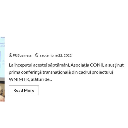
Atipic
Party
organizat
de
Asociația
CONIL
Asociația CONIL, Lumea Magica a tuturor copiilor!
PR Business
septembrie 22, 2022
La începutul acestei săptămâni, Asociația CONIL a susținut
prima conferință transnațională din cadrul proiectului
WNIMTR, alături de...
Read
Read More
more
about
Asociația
CONIL,
Lumea
Magica
a
tuturor
copiilor!