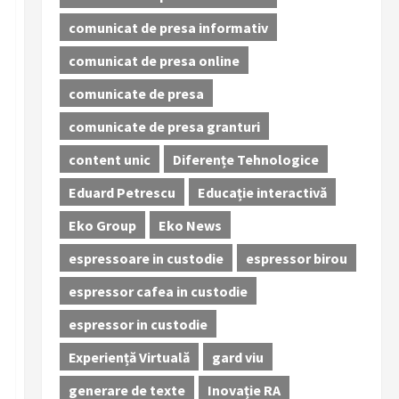
comunicat de presa informativ
comunicat de presa online
comunicate de presa
comunicate de presa granturi
content unic
Diferențe Tehnologice
Eduard Petrescu
Educație interactivă
Eko Group
Eko News
espressoare in custodie
espressor birou
espressor cafea in custodie
espressor in custodie
Experiență Virtuală
gard viu
generare de texte
Inovație RA