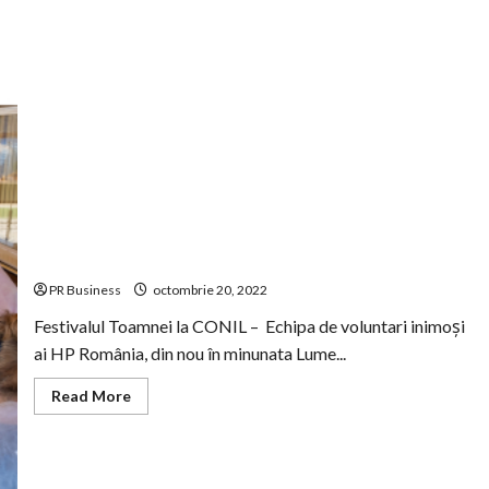
celebreaza
Ziua
Internaționala
a
Persoanelor
cu
Dizabilitați
prin
zambet,
dans,
muzica
și
culoare
la
CONIL
Fest-
Festivalul Toamnei la CONIL alaturi de voluntari HP Inc
Moș
Romania
Nic
la
PR Business
octombrie 20, 2022
Circ!
Festivalul Toamnei la CONIL – Echipa de voluntari inimoși
ai HP România, din nou în minunata Lume...
Read
Read More
more
about
Festivalul
Toamnei
la
CONIL