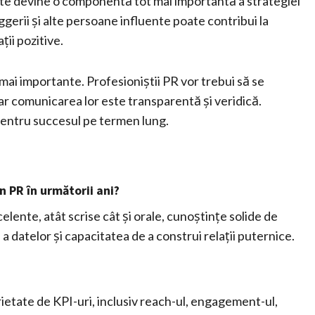
sate devine o componentă tot mai importantă a strategiei
oggerii și alte persoane influente poate contribui la
ții pozitive.
e mai importante. Profesioniștii PR vor trebui să se
 iar comunicarea lor este transparentă și veridică.
 pentru succesul pe termen lung.
n PR în următorii ani?
lente, atât scrise cât și orale, cunoștințe solide de
ă a datelor și capacitatea de a construi relații puternice.
ietate de KPI-uri, inclusiv reach-ul, engagement-ul,