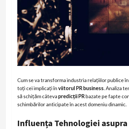
Cum se va transforma industria relațiilor publice î
toți cei implicați în
viitorul PR business
. Analiza t
să schițăm câteva
predicții PR
bazate pe fapte con
schimbărilor anticipate în acest domeniu dinamic.
Influența Tehnologiei asupra 