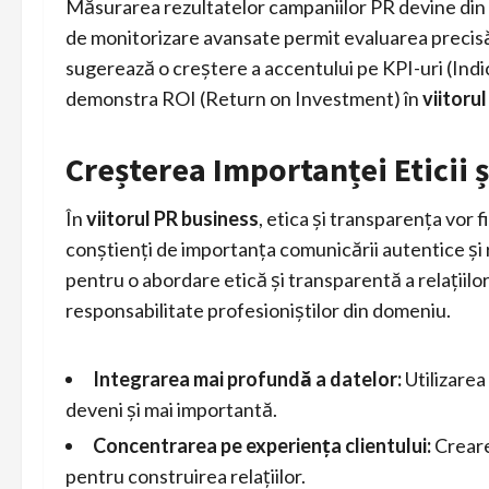
Măsurarea rezultatelor campaniilor PR devine din c
de monitorizare avansate permit evaluarea precisă
sugerează o creștere a accentului pe KPI-uri (Indic
demonstra ROI (Return on Investment) în
viitoru
Creșterea Importanței Eticii ș
În
viitorul PR business
, etica și transparența vor 
conștienți de importanța comunicării autentice și
pentru o abordare etică și transparentă a relațiilo
responsabilitate profesioniștilor din domeniu.
Integrarea mai profundă a datelor:
Utilizarea
deveni și mai importantă.
Concentrarea pe experiența clientului:
Creare
pentru construirea relațiilor.