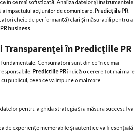
e în ce mai sofisticată. Analiza datelor și instrumentele
 a impactului acțiunilor de comunicare.
Predicțiile PR
atori cheie de performanță) clari și măsurabili pentru a
l PR business
.
i Transparenței în Predicțiile PR
fi fundamentale. Consumatorii sunt din ce în ce mai
 responsabile.
Predicțiile PR
indică o cerere tot mai mare
r cu publicul, ceea ce va impune o mai mare
 datelor pentru a ghida strategia și a măsura succesul va
a de experiențe memorabile și autentice va fi esențială