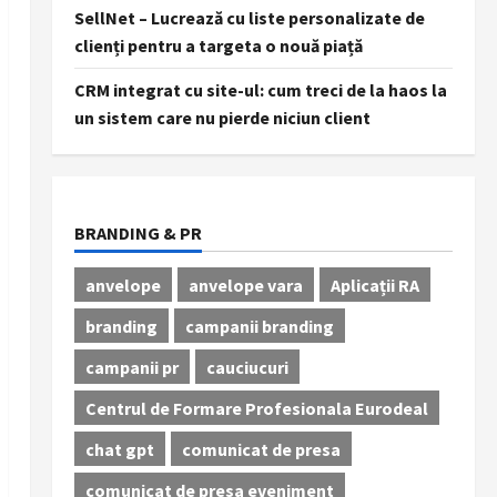
SellNet – Lucrează cu liste personalizate de
clienți pentru a targeta o nouă piață
CRM integrat cu site-ul: cum treci de la haos la
un sistem care nu pierde niciun client
BRANDING & PR
anvelope
anvelope vara
Aplicații RA
branding
campanii branding
campanii pr
cauciucuri
Centrul de Formare Profesionala Eurodeal
chat gpt
comunicat de presa
comunicat de presa eveniment