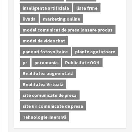
inteligenta artificiala
lista frme
livada
marketing online
model comunicat de presa lansare produs
model de videochat
panouri fotovoltaice
plante agatatoare
pr
pr romania
Publicitate OOH
Realitatea augmentată
Realitatea Virtuală
site comunicate de presa
site uri comunicate de presa
Tehnologie imersivă