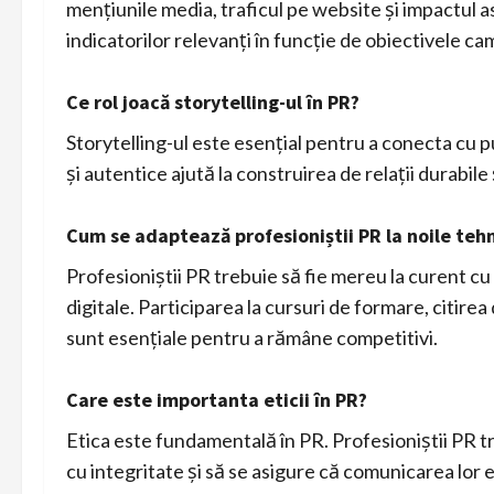
mențiunile media, traficul pe website și impactul 
indicatorilor relevanți în funcție de obiectivele ca
Ce rol joacă storytelling-ul în PR?
Storytelling-ul este esențial pentru a conecta cu p
și autentice ajută la construirea de relații durabile
Cum se adaptează profesioniștii PR la noile tehn
Profesioniștii PR trebuie să fie mereu la curent cu
digitale. Participarea la cursuri de formare, citirea
sunt esențiale pentru a rămâne competitivi.
Care este importanta eticii în PR?
Etica este fundamentală în PR. Profesioniștii PR t
cu integritate și să se asigure că comunicarea lor 