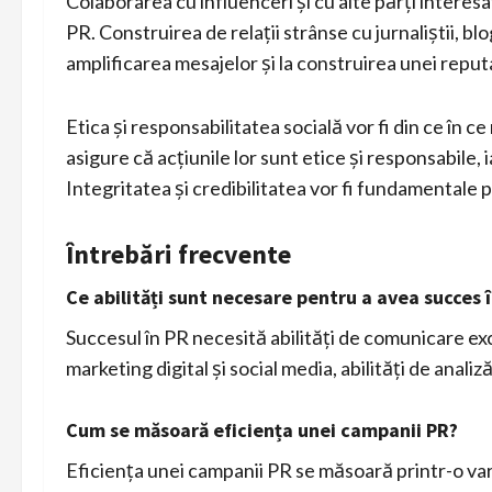
Colaborarea cu influenceri și cu alte părți intere
PR. Construirea de relații strânse cu jurnaliștii, bl
amplificarea mesajelor și la construirea unei reputa
Etica și responsabilitatea socială vor fi din ce în c
asigure că acțiunile lor sunt etice și responsabile,
Integritatea și credibilitatea vor fi fundamentale
Întrebări frecvente
Ce abilități sunt necesare pentru a avea succes î
Succesul în PR necesită abilități de comunicare exce
marketing digital și social media, abilități de analiz
Cum se măsoară eficiența unei campanii PR?
Eficiența unei campanii PR se măsoară printr-o var