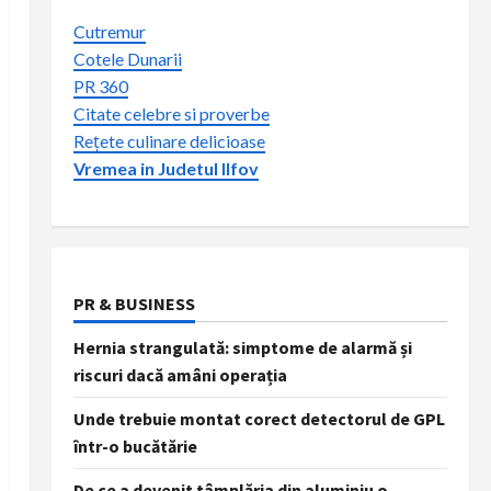
Cutremur
Cotele Dunarii
PR 360
Citate celebre si proverbe
Rețete culinare delicioase
Vremea in Judetul Ilfov
PR & BUSINESS
Hernia strangulată: simptome de alarmă și
riscuri dacă amâni operația
Unde trebuie montat corect detectorul de GPL
într-o bucătărie
De ce a devenit tâmplăria din aluminiu o