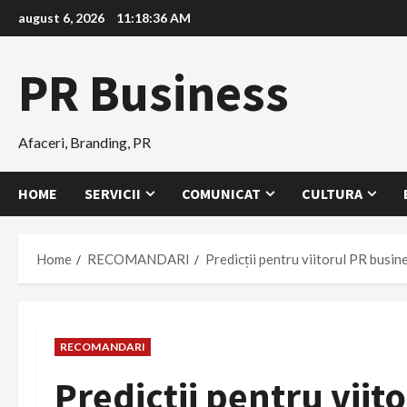
Skip
august 6, 2026
11:18:37 AM
to
content
PR Business
Afaceri, Branding, PR
HOME
SERVICII
COMUNICAT
CULTURA
Home
RECOMANDARI
Predicții pentru viitorul PR busine
RECOMANDARI
Predicții pentru viit