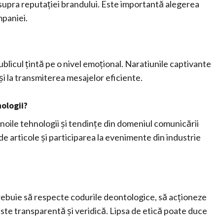
asupra reputației brandului. Este importantă alegerea
mpaniei.
ublicul țintă pe o nivel emoțional. Naratiunile captivante
 și la transmiterea mesajelor eficiente.
ologii?
 noile tehnologii și tendințe din domeniul comunicării
 de articole și participarea la evenimente din industrie
rebuie să respecte codurile deontologice, să acționeze
este transparentă și veridică. Lipsa de etică poate duce