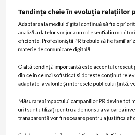
Tendințe cheie în evoluția relațiilor 
Adaptarea la mediul digital continuă să fie o prior
analiză a datelor vor juca un rol esențial în monito
eficiente. Profesioniștii PR trebuie să fie familiari
materie de comunicare digitală.
O altă tendință importantă este accentul crescut pe
din ce în ce mai sofisticat și dorește conținut rele
adaptate la valorile și interesele publicului țintă, v
Măsurarea impactului campaniilor PR devine tot ma
uri) sunt utilizați pentru a demonstra valoarea inves
transparentă vor fi necesare pentru a justifica efi