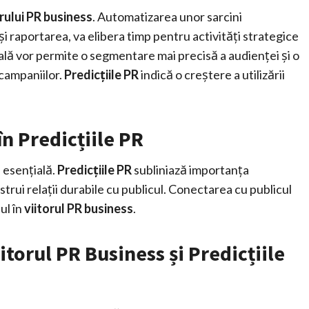
orului PR business
. Automatizarea unor sarcini
și raportarea, va elibera timp pentru activități strategice
cială vor permite o segmentare mai precisă a audienței și o
campaniilor.
Predicțiile PR
indică o creștere a utilizării
în Predicțiile PR
 esențială.
Predicțiile PR
subliniază importanța
strui relații durabile cu publicul. Conectarea cu publicul
ul în
viitorul PR business
.
torul PR Business și Predicțiile