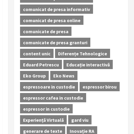
comunicat de presa informativ
comunicat de presa online
comunicate de presa
comunicate de presa granturi
content unic
Diferențe Tehnologice
Eduard Petrescu
Educație interactivă
Eko Group
Eko News
espressoare in custodie
espressor birou
espressor cafea in custodie
espressor in custodie
Experiență Virtuală
gard viu
generare de texte
Inovație RA