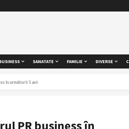
BUSINESS
SANATATE
FAMILIE
DIVERSE
C
ss în următorii 5 ani
orul PR business în