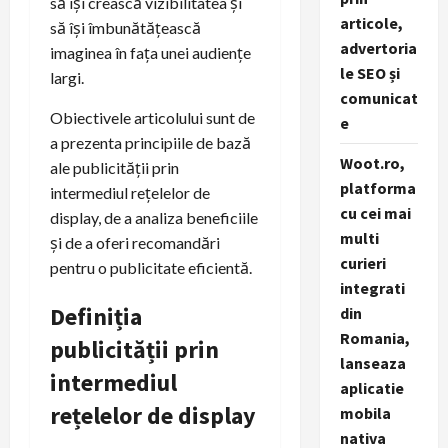
să își crească vizibilitatea și
articole,
să își îmbunătățească
advertoria
imaginea în fața unei audiențe
le SEO și
largi.
comunicat
Obiectivele articolului sunt de
e
a prezenta principiile de bază
Woot.ro,
ale publicității prin
platforma
intermediul rețelelor de
cu cei mai
display, de a analiza beneficiile
multi
și de a oferi recomandări
curieri
pentru o publicitate eficientă.
integrati
Definiția
din
Romania,
publicității prin
lanseaza
intermediul
aplicatie
rețelelor de display
mobila
nativa