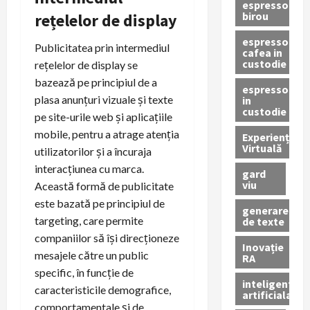
espressor
birou
rețelelor de display
espressor
Publicitatea prin intermediul
cafea in
custodie
rețelelor de display se
bazează pe principiul de a
espressor
plasa anunțuri vizuale și texte
in
custodie
pe site-urile web și aplicațiile
mobile, pentru a atrage atenția
Experiență
Virtuală
utilizatorilor și a încuraja
interacțiunea cu marca.
gard
viu
Această formă de publicitate
este bazată pe principiul de
generare
targeting, care permite
de texte
companiilor să își direcționeze
Inovație
mesajele către un public
RA
specific, în funcție de
inteligenta
caracteristicile demografice,
artificiala
comportamentale și de