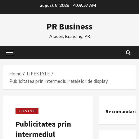
Skip
august 8, 2026
4:09:58 AM
to
content
PR Business
Afaceri, Branding, PR
Primary
Menu
Home
LIFESTYLE
Publicitatea prin intermediul rețelelor de display
Recomandari
LIFESTYLE
Publicitatea prin
intermediul