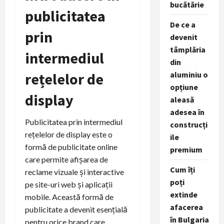
bucătărie
publicitatea
De ce a
prin
devenit
tâmplăria
intermediul
din
rețelelor de
aluminiu o
opțiune
display
aleasă
adesea în
Publicitatea prin intermediul
construcți
rețelelor de display este o
ile
formă de publicitate online
premium
care permite afișarea de
Cum îți
reclame vizuale și interactive
poți
pe site-uri web și aplicații
extinde
mobile. Această formă de
afacerea
publicitate a devenit esențială
în Bulgaria
pentru orice brand care