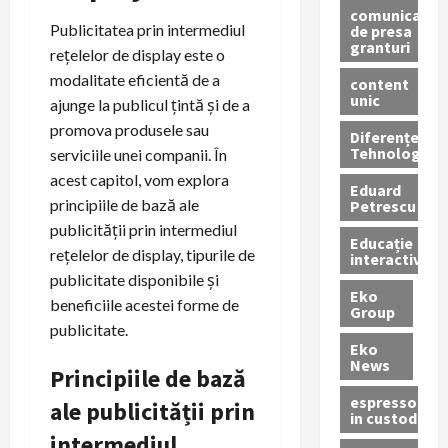
comunicate
Publicitatea prin intermediul
de presa
granturi
rețelelor de display este o
modalitate eficientă de a
content
unic
ajunge la publicul țintă și de a
promova produsele sau
Diferențe
Tehnologice
serviciile unei companii. În
acest capitol, vom explora
Eduard
principiile de bază ale
Petrescu
publicității prin intermediul
Educație
rețelelor de display, tipurile de
interactivă
publicitate disponibile și
Eko
beneficiile acestei forme de
Group
publicitate.
Eko
News
Principiile de bază
espressoare
ale publicității prin
in custodie
intermediul