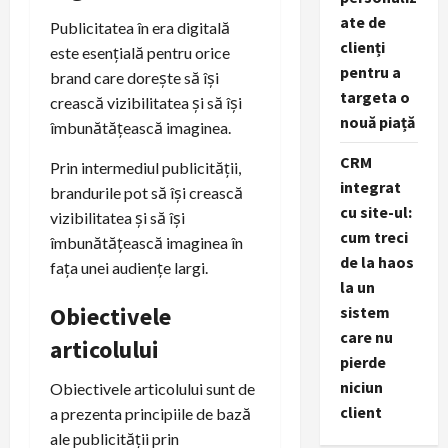
ate de
Publicitatea în era digitală
clienți
este esențială pentru orice
pentru a
brand care dorește să își
targeta o
crească vizibilitatea și să își
nouă piață
îmbunătățească imaginea.
CRM
Prin intermediul publicității,
integrat
brandurile pot să își crească
cu site-ul:
vizibilitatea și să își
cum treci
îmbunătățească imaginea în
de la haos
fața unei audiențe largi.
la un
Obiectivele
sistem
care nu
articolului
pierde
niciun
Obiectivele articolului sunt de
client
a prezenta principiile de bază
ale publicității prin