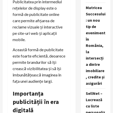
Publicitatea prin intermediul
Matricea
rețelelor de display este o
Succesului
formă de publicitate online
: un nou
care permite afișarea de
tip de
reclame vizuale și interactive
eveniment
pe site-uri web și aplicații
în
mobile.
România,
Această formă de publicitate
la
este foarte eficientă, deoarece
intersecți
permite brandurilor să își
a dintre
crească vizibilitatea și să își
imobiliare
îmbunătățească imaginea în
, credite și
fața unei audiențe largi.
asigurări
Importanța
SellNet –
Lucrează
publicității în era
cu liste
digitală
personaliz