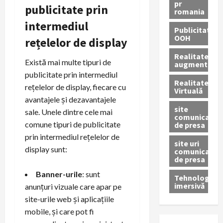
pr
publicitate prin
romania
intermediul
Publicitate
OOH
rețelelor de display
Realitatea
Există mai multe tipuri de
augmentată
publicitate prin intermediul
Realitatea
rețelelor de display, fiecare cu
Virtuală
avantajele și dezavantajele
site
sale. Unele dintre cele mai
comunicate
comune tipuri de publicitate
de presa
prin intermediul rețelelor de
site uri
display sunt:
comunicate
de presa
Banner-urile
: sunt
Tehnologie
imersivă
anunțuri vizuale care apar pe
site-urile web și aplicațiile
mobile, și care pot fi