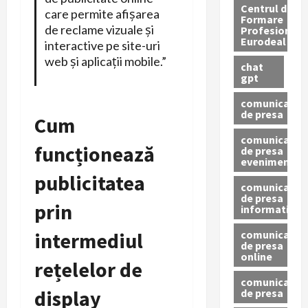
Centrul de
care permite afișarea
Formare
de reclame vizuale și
Profesionala
Eurodeal
interactive pe site-uri
web și aplicații mobile.”
chat
gpt
comunicat
de presa
Cum
comunicat
funcționează
de presa
eveniment
publicitatea
comunicat
de presa
prin
informativ
comunicat
intermediul
de presa
online
rețelelor de
comunicate
display
de presa