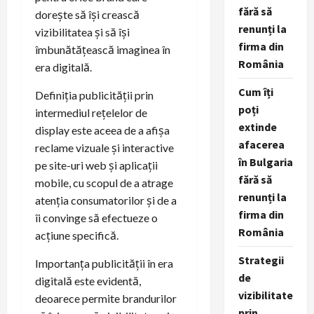
fără să
dorește să își crească
renunți la
vizibilitatea și să își
firma din
îmbunătățească imaginea în
România
era digitală.
Cum îți
Definiția publicității prin
poți
intermediul rețelelor de
extinde
display este aceea de a afișa
afacerea
reclame vizuale și interactive
în Bulgaria
pe site-uri web și aplicații
fără să
mobile, cu scopul de a atrage
renunți la
atenția consumatorilor și de a
firma din
îi convinge să efectueze o
România
acțiune specifică.
Strategii
Importanța publicității în era
de
digitală este evidentă,
vizibilitate
deoarece permite brandurilor
prin