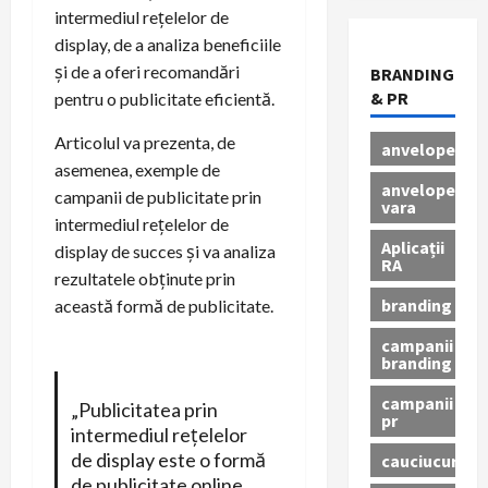
intermediul rețelelor de
display, de a analiza beneficiile
și de a oferi recomandări
BRANDING
& PR
pentru o publicitate eficientă.
Articolul va prezenta, de
anvelope
asemenea, exemple de
anvelope
campanii de publicitate prin
vara
intermediul rețelelor de
Aplicații
display de succes și va analiza
RA
rezultatele obținute prin
branding
această formă de publicitate.
campanii
branding
campanii
„Publicitatea prin
pr
intermediul rețelelor
de display este o formă
cauciucuri
de publicitate online