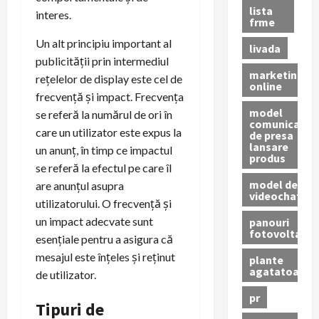
lista
interes.
frme
Un alt principiu important al
livada
publicității prin intermediul
marketing
rețelelor de display este cel de
online
frecvență și impact. Frecvența
model
se referă la numărul de ori în
comunicat
care un utilizator este expus la
de presa
lansare
un anunț, în timp ce impactul
produs
se referă la efectul pe care îl
model de
are anunțul asupra
videochat
utilizatorului. O frecvență și
un impact adecvate sunt
panouri
fotovoltaice
esențiale pentru a asigura că
mesajul este înțeles și reținut
plante
agatatoare
de utilizator.
pr
Tipuri de