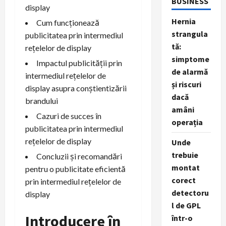
BUSINESS
display
Hernia
Cum funcționează
strangula
publicitatea prin intermediul
tă:
rețelelor de display
simptome
Impactul publicității prin
de alarmă
intermediul rețelelor de
și riscuri
display asupra conștientizării
dacă
brandului
amâni
Cazuri de succes în
operația
publicitatea prin intermediul
rețelelor de display
Unde
trebuie
Concluzii și recomandări
montat
pentru o publicitate eficientă
corect
prin intermediul rețelelor de
detectoru
display
l de GPL
Introducere în
într-o