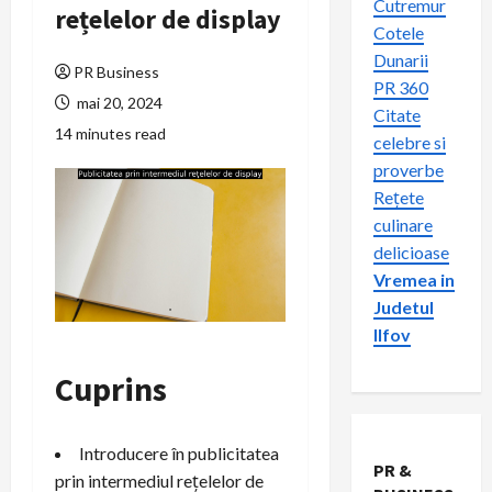
Cutremur
rețelelor de display
Cotele
Dunarii
PR Business
PR 360
mai 20, 2024
Citate
14 minutes read
celebre si
proverbe
Rețete
culinare
delicioase
Vremea in
Judetul
Ilfov
Cuprins
Introducere în publicitatea
PR &
prin intermediul rețelelor de