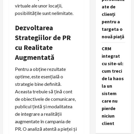
virtuale ale unor locații,
ate de
posibilitățile sunt nelimitate.
clienți
pentru a
Dezvoltarea
targeta o
Strategiilor de PR
nouă piață
cu Realitate
CRM
Augmentată
integrat
cu site-ul:
Pentru a obține rezultate
cum treci
optime, este esențială o
de la haos
strategie bine definită.
la un
Aceasta trebuie să țină cont
sistem
de obiectivele de comunicare,
care nu
publicul țintă și modalitatea
pierde
de integrare a realității
niciun
augmentate în campania de
client
PR. O analiză atentă a pieței și