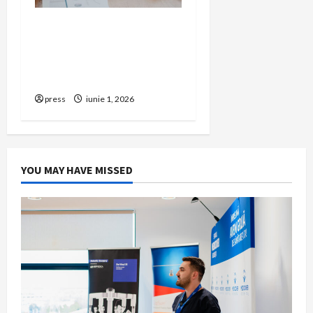
Cum îți poți extinde
afacerea în Bulgaria fără
să renunți la firma din
România
press
iunie 1, 2026
YOU MAY HAVE MISSED