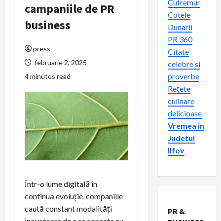
Cutremur
campaniile de PR
Cotele
business
Dunarii
PR 360
press
Citate
februarie 2, 2025
celebre si
proverbe
4 minutes read
Rețete
culinare
delicioase
Vremea in
Judetul
Ilfov
Într-o lume digitală în
continuă evoluție, companiile
caută constant modalități
PR &
inovatoare de a se conecta cu