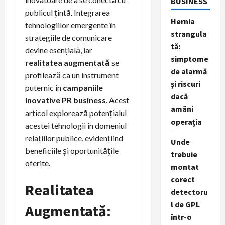
BUSINESS
publicul țintă. Integrarea
Hernia
tehnologiilor emergente în
strangula
strategiile de comunicare
tă:
devine esențială, iar
simptome
realitatea augmentată
se
de alarmă
profilează ca un instrument
și riscuri
puternic în
campaniile
dacă
inovative PR business
. Acest
amâni
articol explorează potențialul
operația
acestei tehnologii în domeniul
relațiilor publice, evidențiind
Unde
beneficiile și oportunitățile
trebuie
oferite.
montat
corect
Realitatea
detectoru
l de GPL
Augmentată:
într-o