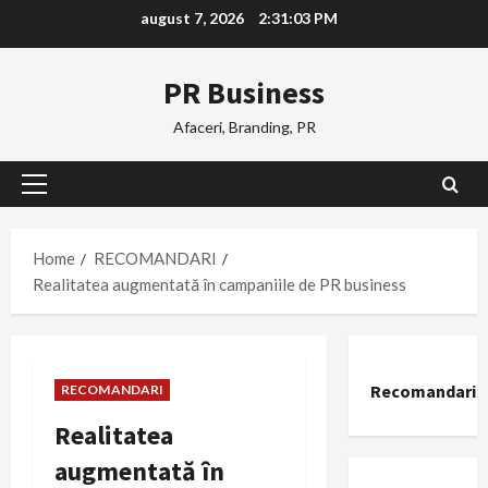
Skip
august 7, 2026
2:31:04 PM
to
content
PR Business
Afaceri, Branding, PR
Primary
Menu
Home
RECOMANDARI
Realitatea augmentată în campaniile de PR business
Recomandari
RECOMANDARI
Realitatea
augmentată în