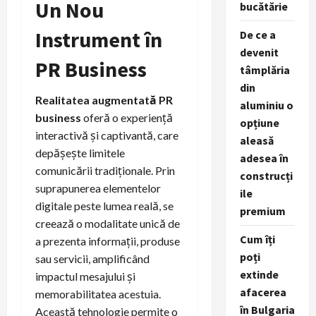
Un Nou
bucătărie
Instrument în
De ce a
devenit
PR Business
tâmplăria
din
Realitatea augmentată PR
aluminiu o
business
oferă o experiență
opțiune
interactivă și captivantă, care
aleasă
depășește limitele
adesea în
comunicării tradiționale. Prin
construcți
suprapunerea elementelor
ile
digitale peste lumea reală, se
premium
creează o modalitate unică de
Cum îți
a prezenta informații, produse
poți
sau servicii, amplificând
extinde
impactul mesajului și
afacerea
memorabilitatea acestuia.
în Bulgaria
Această tehnologie permite o