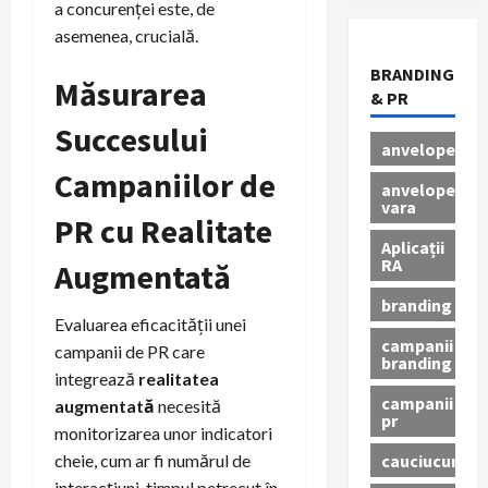
a concurenței este, de
asemenea, crucială.
BRANDING
Măsurarea
& PR
Succesului
anvelope
Campaniilor de
anvelope
vara
PR cu Realitate
Aplicații
RA
Augmentată
branding
Evaluarea eficacității unei
campanii
campanii de PR care
branding
integrează
realitatea
campanii
augmentată
necesită
pr
monitorizarea unor indicatori
cauciucuri
cheie, cum ar fi numărul de
interacțiuni, timpul petrecut în