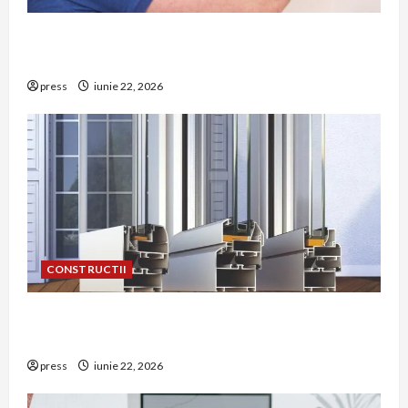
Unde trebuie montat corect detectorul de GPL
într-o bucătărie
press
iunie 22, 2026
CONSTRUCTII
De ce a devenit tâmplăria din aluminiu o
opțiune aleasă adesea în construcțiile premium
press
iunie 22, 2026