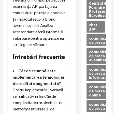
Centrul de
experiența AR, partajarea
Formare
Profesionala
conținutului pe rețelele sociale
Eurodeal
și impactul asupra brand
chat
awareness-ului. Analiza
gpt
acestor date oferă informații
comunicat
valoroase pentru optimizarea
de presa
strategiilor viitoare.
comunicat
Întrebări frecvente
de presa
eveniment
comunicat
Cât de scumpă este
de presa
implementarea tehnologiei
informativ
de realitate augmentată?
comunicat
Costul implementării variază
de presa
online
semnificativ în funcție de
complexitatea proiectului, de
comunicate
de presa
platforma utilizată și de