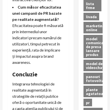
lista
Cum măsor eficacitatea
frme
unei campanii de PR bazate
livada
pe realitate augmentată?
Eficacitatea poate fi măsurată
marketing
online
prin intermediul unor
indicatori precum numărul de
model
comunicat
utilizatori, timpul petrecut în
de presa
experiență, rata de implicare
lansare
produs
și impactul asupra brand
awareness.
model de
videochat
Concluzie
panouri
fotovoltaice
Integrarea tehnologiei de
plante
realitate augmentată în
agatatoare
strategiile de relații publice
oferă o oportunitate unică de
pr
a capta atenția publicului și de