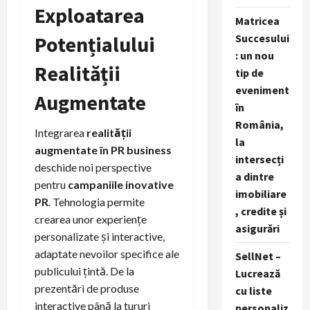
Exploatarea
Matricea
Potențialului
Succesului
: un nou
Realității
tip de
eveniment
Augmentate
în
România,
Integrarea
realităţii
la
augmentate în PR business
intersecți
deschide noi perspective
a dintre
pentru
campaniile inovative
imobiliare
PR
. Tehnologia permite
, credite și
crearea unor experiențe
asigurări
personalizate și interactive,
adaptate nevoilor specifice ale
SellNet –
publicului țintă. De la
Lucrează
prezentări de produse
cu liste
interactive până la tururi
personaliz