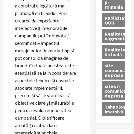
pr
a construi o legătură mai
romania
profundă cu brandul. Prin
Publicitate
crearea de experiențe
OOH
interactive și memorabile,
Realitatea
companiile pot îmbunătăți
augmentată
semnificativ impactul
Realitatea
mesajelor lor de marketing și
Virtuală
pot consolida imaginea de
site
brand. Cu toate acestea, este
comunicate
esențial să se ia în considerare
de presa
aspectele tehnice și costurile
site uri
asociate implementării,
comunicate
precum și să se stabilească
de presa
obiective clare și măsurabile
Tehnologie
pentru a evalua eficacitatea
imersivă
campaniei. O planificare
atentă și o abordare
strategică sunt cheia