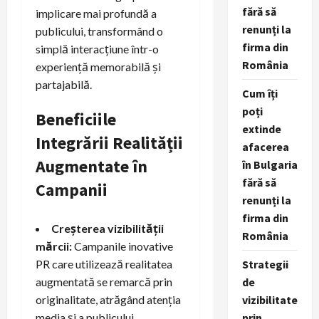
fără să
implicare mai profundă a
renunți la
publicului, transformând o
firma din
simplă interacțiune într-o
România
experiență memorabilă și
partajabilă.
Cum îți
poți
Beneficiile
extinde
Integrării Realității
afacerea
Augmentate în
în Bulgaria
fără să
Campanii
renunți la
firma din
Creșterea vizibilității
România
mărcii:
Campanile inovative
PR care utilizează realitatea
Strategii
augmentată se remarcă prin
de
originalitate, atrăgând atenția
vizibilitate
media și a publicului.
prin