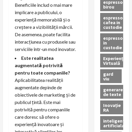
espressor
Beneficiile includ o mai mare
birou
implicare a publicului, o
espressor
experiență memorabilă și o
cafea in
custodie
creștere a vizibilității mărcii.
De asemenea, poate facilita
espressor
interacțiunea cu produsele sau
in
custodie
serviciile într-un mod inovator.
Este realitatea
Experiență
Virtuală
augmentată potrivită
pentru toate companiile?
gard
viu
Aplicabilitatea realității
augmentate depinde de
generare
de texte
obiectivele de marketing și de
publicul țintă. Este mai
Inovație
potrivită pentru companiile
RA
care doresc să ofere o
inteligenta
experiență inovatoare și
artificiala
interactivă clienților lor.