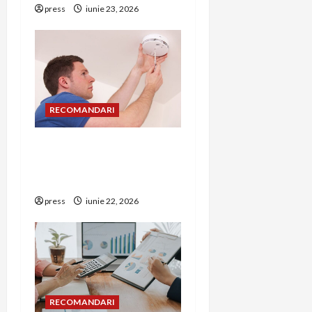
press
iunie 23, 2026
n
RECOMANDARI
Unde trebuie montat
corect detectorul de GPL
într-o bucătărie
press
iunie 22, 2026
RECOMANDARI