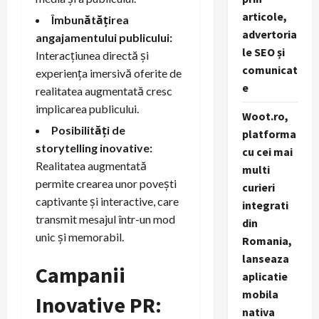
articole,
Îmbunătățirea
advertoria
angajamentului publicului:
le SEO și
Interacțiunea directă și
comunicat
experiența imersivă oferite de
e
realitatea augmentată cresc
implicarea publicului.
Woot.ro,
Posibilități de
platforma
storytelling inovative:
cu cei mai
Realitatea augmentată
multi
permite crearea unor povești
curieri
captivante și interactive, care
integrati
transmit mesajul într-un mod
din
unic și memorabil.
Romania,
lanseaza
Campanii
aplicatie
mobila
Inovative PR:
nativa