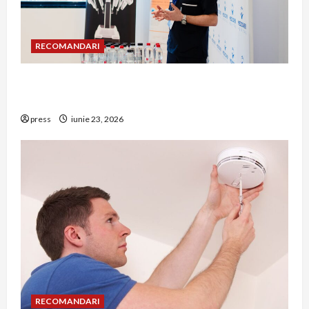
RECOMANDARI
Hernia strangulată: simptome de alarmă și
riscuri dacă amâni operația
press
iunie 23, 2026
RECOMANDARI