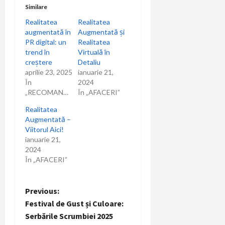
Similare
Realitatea
Realitatea
augmentată în
Augmentată și
PR digital: un
Realitatea
trend în
Virtuală în
creștere
Detaliu
aprilie 23, 2025
ianuarie 21,
În
2024
„RECOMANDARI”
În „AFACERI”
Realitatea
Augmentată –
Viitorul Aici!
ianuarie 21,
2024
În „AFACERI”
P
Previous:
Festival de Gust și Culoare:
o
Serbările Scrumbiei 2025