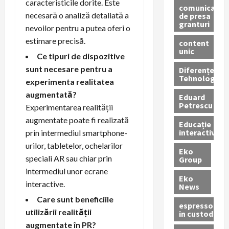
caracteristicile dorite. Este
comunicate
necesară o analiză detaliată a
de presa
granturi
nevoilor pentru a putea oferi o
estimare precisă.
content
unic
Ce tipuri de dispozitive
sunt necesare pentru a
Diferențe
Tehnologice
experimenta realitatea
augmentată?
Eduard
Petrescu
Experimentarea realității
augmentate poate fi realizată
Educație
interactivă
prin intermediul smartphone-
urilor, tabletelor, ochelarilor
Eko
speciali AR sau chiar prin
Group
intermediul unor ecrane
Eko
interactive.
News
Care sunt beneficiile
espressoare
utilizării realității
in custodie
augmentate în PR?