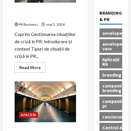
Gestionarea Crizei în PR:
BRANDING
Strategii și Tactici Eficiente.
& PR
PR Business
mai 5, 2024
anvelope
Cuprins Gestionarea situațiilor
de criză în PR: Introducere și
anvelope
vara
context Tipuri de situații de
criză în PR...
Aplicații
RA
Read
Read More
more
branding
about
Gestionarea
Crizei
campanii
în
branding
PR:
Strategii
și
campanii
Tactici
pr
Eficiente.
AFACERI
cauciucuri
Centrul de
Rolul PR-ului în gestionarea