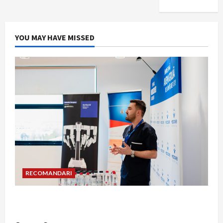
YOU MAY HAVE MISSED
RECOMANDARI
Hernia strangulată: simptome de alarmă și
riscuri dacă amâni operația