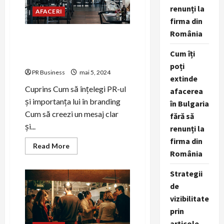
renunți la
AFACERI
firma din
România
Cum să înțelegi și să utilizezi
PR-ul pentru a crește
Cum îți
brandul tău
poți
PR Business
mai 5, 2024
extinde
Cuprins Cum să înțelegi PR-ul
afacerea
și importanța lui în branding
în Bulgaria
Cum să creezi un mesaj clar
fără să
și...
renunți la
firma din
Read
Read More
more
România
about
Cum
Strategii
să
înțelegi
de
și
să
vizibilitate
utilizezi
PR-
prin
ul
pentru
articole,