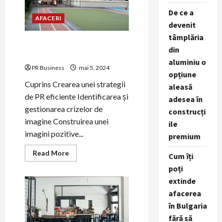
promovare
De ce a
a
AFACERI
mărcii
devenit
tâmplăria
Crearea unei strategii de PR
din
eficiente pentru succes.
aluminiu o
PR Business
mai 5, 2024
opțiune
Cuprins Crearea unei strategii
aleasă
de PR eficiente Identificarea și
adesea în
gestionarea crizelor de
construcți
imagine Construirea unei
ile
imagini pozitive...
premium
Read
Read More
Cum îți
more
about
poți
Crearea
extinde
unei
strategii
afacerea
de
PR
în Bulgaria
eficiente
pentru
fără să
succes.