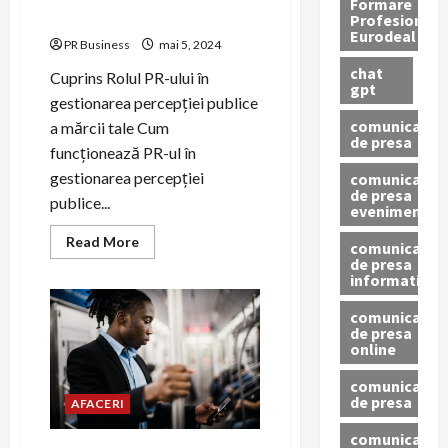
Formare
percepției publice.
Profesionala
Eurodeal
PR Business
mai 5, 2024
chat
Cuprins Rolul PR-ului în
gpt
gestionarea percepției publice
comunicat
a mărcii tale Cum
de presa
funcționează PR-ul în
gestionarea percepției
comunicat
de presa
publice...
eveniment
Read
Read More
comunicat
more
de presa
about
informativ
Rolul
PR-
ului
comunicat
în
de presa
gestionarea
online
percepției
publice.
comunicate
de presa
AFACERI
comunicate