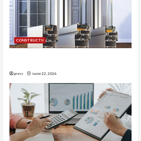
CONSTRUCTII
De ce a devenit tâmplăria din aluminiu o
opțiune aleasă adesea în construcțiile premium
press
iunie 22, 2026