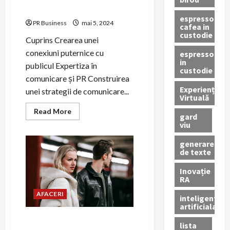
publice.
espressor
PR Business
mai 5, 2024
cafea in
custodie
Cuprins Crearea unei
conexiuni puternice cu
espressor
in
publicul Expertiza în
custodie
comunicare și PR Construirea
Experiență
unei strategii de comunicare...
Virtuală
Read
Read More
gard
more
viu
about
Comunicarea
eficientă,
generare
cheia
de texte
succesului
în
relațiile
Inovație
publice.
RA
AFACERI
inteligenta
artificiala
PR și branding: Construind o
lista