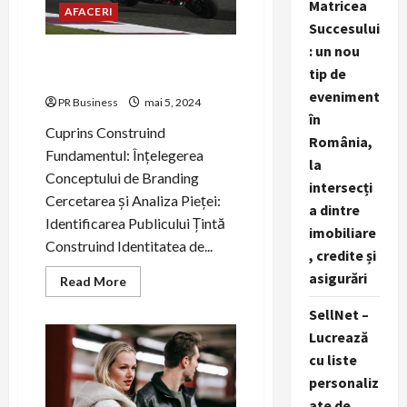
era
Matricea
AFACERI
digitală
Succesului
: un nou
Construind și Promovând Un
tip de
Brand De Succes.
eveniment
PR Business
mai 5, 2024
în
Cuprins Construind
România,
Fundamentul: Înțelegerea
la
Conceptului de Branding
intersecți
Cercetarea și Analiza Pieței:
a dintre
Identificarea Publicului Țintă
imobiliare
Construind Identitatea de...
, credite și
asigurări
Read
Read More
more
about
SellNet –
Construind
și
Lucrează
Promovând
Un
cu liste
Brand
personaliz
De
Succes.
ate de