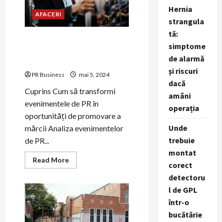
abordare
Hernia
modernă.
AFACERI
strangula
tă:
Transforma evenimentele
simptome
de PR în oportunități de
de alarmă
promovare a mărcii
și riscuri
PR Business
mai 5, 2024
dacă
Cuprins Cum să transformi
amâni
evenimentele de PR în
operația
oportunități de promovare a
Unde
mărcii Analiza evenimentelor
trebuie
de PR...
montat
Read
Read More
corect
more
about
detectoru
Transforma
evenimentele
l de GPL
de
PR
într-o
în
bucătărie
oportunități
de