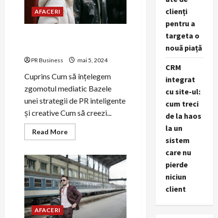
clienți
AFACERI
pentru a
targeta o
Cum să te ridici deasupra
zgomotului mediatic
nouă piață
PR Business
mai 5, 2024
CRM
Cuprins Cum să înțelegem
integrat
zgomotul mediatic Bazele
cu site-ul:
unei strategii de PR inteligente
cum treci
și creative Cum să creezi...
de la haos
la un
Read
Read More
more
sistem
about
Cum
care nu
să
pierde
te
ridici
niciun
deasupra
zgomotului
client
mediatic
AFACERI