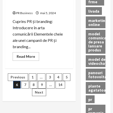
identitate puternică pentru
frme
succes.
livada
PR Business
mai 5, 2024
marketing
Cuprins PR și branding:
online
Introducere în arta
model
comunicării Elementele cheie
comunicat
ale unei campanii de PR și
de presa
lansare
branding...
produs
Read
Read More
model de
more
videochat
about
PR
și
panouri
branding:
Paginație
fotovoltaice
Previous
1
…
3
4
5
Construind
o
identitate
6
7
8
9
…
14
plante
articole
puternică
agatatoare
pentru
Next
succes.
pr
pr
romania