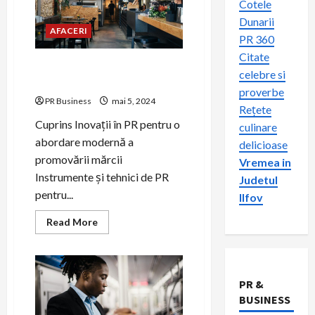
Cotele
Dunarii
AFACERI
PR 360
Citate
Inovații și tendințe în PR
celebre si
pentru o abordare modernă.
proverbe
PR Business
mai 5, 2024
Rețete
Cuprins Inovații în PR pentru o
culinare
abordare modernă a
delicioase
promovării mărcii
Vremea in
Instrumente și tehnici de PR
Judetul
pentru...
Ilfov
Read
Read More
more
about
Inovații
și
tendințe
în
PR &
PR
BUSINESS
pentru
o