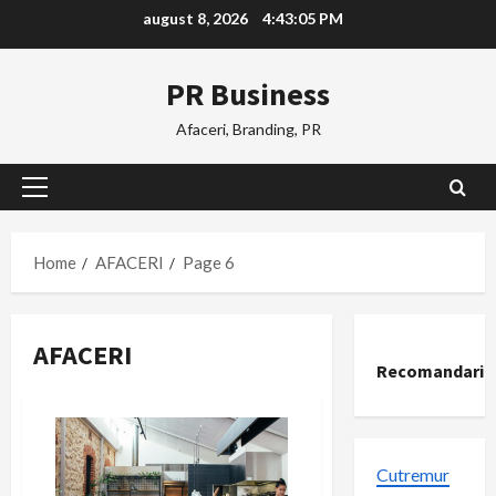
Skip
august 8, 2026
4:43:06 PM
to
content
PR Business
Afaceri, Branding, PR
Primary
Menu
Home
AFACERI
Page 6
AFACERI
Recomandari
Cutremur