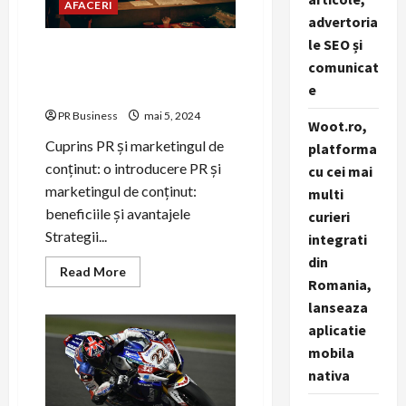
AFACERI
a
advertoria
crește
brandul
le SEO și
tău
PR și marketingul de
comunicat
conținut: cheia succesului în
e
era digitală
PR Business
mai 5, 2024
Woot.ro,
Cuprins PR și marketingul de
platforma
conținut: o introducere PR și
cu cei mai
marketingul de conținut:
multi
beneficiile și avantajele
curieri
Strategii...
integrati
din
Read
Read More
more
Romania,
about
lanseaza
PR
și
aplicatie
marketingul
de
mobila
conținut:
cheia
nativa
succesului
în