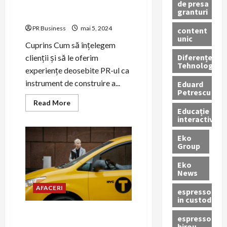
de presa
Cum să construim relații
granturi
puternice cu clienții
PR Business
mai 5, 2024
content
unic
Cuprins Cum să înțelegem
Diferențe
clienții și să le oferim
Tehnologice
experiențe deosebite PR-ul ca
instrument de construire a...
Eduard
Petrescu
Read
Read More
more
Educație
about
interactivă
Cum
să
Eko
construim
relații
Group
puternice
cu
Eko
clienții
News
AFACERI
espressoare
in custodie
Comunicarea eficientă,
espressor
cheia succesului în relațiile
birou