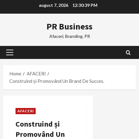
Skip
august 7, 2026
12:30:40 PM
to
content
PR Business
Afaceri, Branding, PR
Primary
Menu
Home
AFACERI
Construind și Promovând Un Brand De Succes.
AFACERI
Construind și
Promovând Un