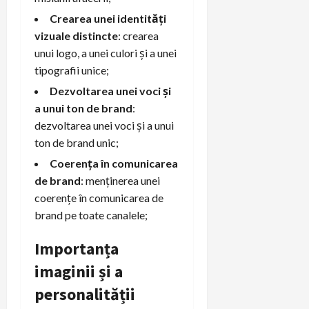
Crearea unei identități
vizuale distincte
: crearea
unui logo, a unei culori și a unei
tipografii unice;
Dezvoltarea unei voci și
a unui ton de brand
:
dezvoltarea unei voci și a unui
ton de brand unic;
Coerența în comunicarea
de brand
: menținerea unei
coerențe în comunicarea de
brand pe toate canalele;
Importanța
imaginii și a
personalității