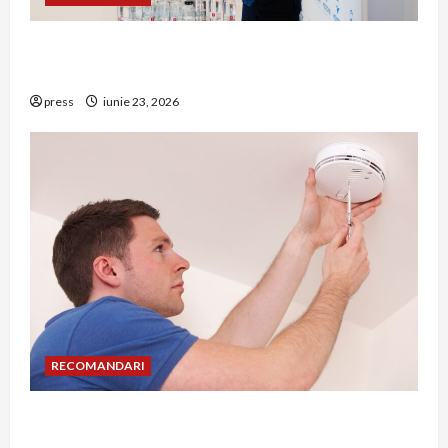
Hernia strangulată: simptome de alarmă și
riscuri dacă amâni operația
press
iunie 23, 2026
RECOMANDARI
Unde trebuie montat corect detectorul de GPL
într-o bucătărie