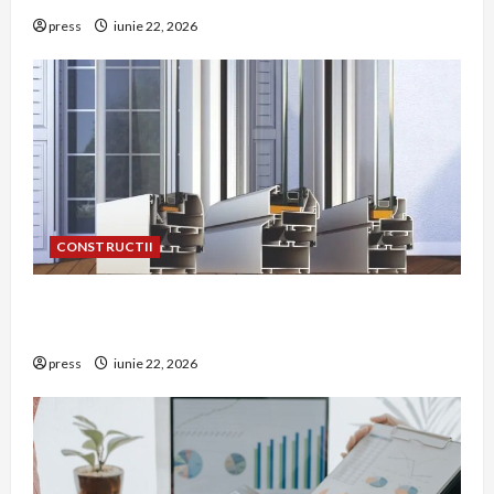
press
iunie 22, 2026
CONSTRUCTII
De ce a devenit tâmplăria din aluminiu o
opțiune aleasă adesea în construcțiile premium
press
iunie 22, 2026