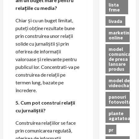
am un buget mare pentru
lista
relațiile cu media?
frme
Chiar și cu un buget limitat,
livada
puteți obține rezultate bune
marketing
prin construirea unor relații
online
solide cu jurnaliștii și prin
model
oferirea de informații
comunicat
de presa
valoroase și relevante pentru
lansare
publicul lor. Concentrati-va pe
produs
construirea de relații pe
model de
termen lung, bazate pe
videochat
încredere.
panouri
fotovoltaice
5. Cum pot construi relații
cu jurnaliștii?
plante
agatatoare
Construirea relațiilor se face
pr
prin comunicarea regulată,
oferirea de informații