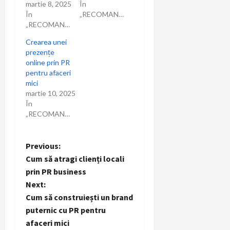
martie 8, 2025
În
În
„RECOMANDARI”
„RECOMANDARI”
Crearea unei
prezențe
online prin PR
pentru afaceri
mici
martie 10, 2025
În
„RECOMANDARI”
P
Previous:
Cum să atragi clienți locali
o
prin PR business
Next:
s
Cum să construiești un brand
t
puternic cu PR pentru
afaceri mici