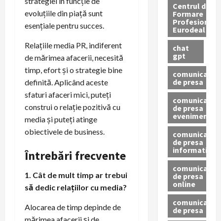
strategiei în funcție de
Centrul de
evoluțiile din piață sunt
Formare
Profesionala
esențiale pentru succes.
Eurodeal
Relațiile media PR, indiferent
chat
gpt
de mărimea afacerii, necesită
timp, efort și o strategie bine
comunicat
de presa
definită. Aplicând aceste
sfaturi afaceri mici, puteți
comunicat
construi o relație pozitivă cu
de presa
eveniment
media și puteți atinge
obiectivele de business.
comunicat
de presa
informativ
Întrebări frecvente
comunicat
1. Cât de mult timp ar trebui
de presa
online
să dedic relațiilor cu media?
comunicate
Alocarea de timp depinde de
de presa
mărimea afacerii și de