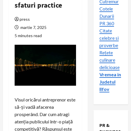
Cutremur
sfaturi practice
Cotele
Dunarii
press
PR 360
martie 7, 2025
Citate
5 minutes read
celebre si
proverbe
Rețete
culinare
delicioase
Vremea in
Judetul
Ilfov
Visul oricărui antreprenor este
să-și vadă afacerea
prosperând. Dar cum atragi
atenția publicului într-o piață
PR &
competitivă? Răspunsul este