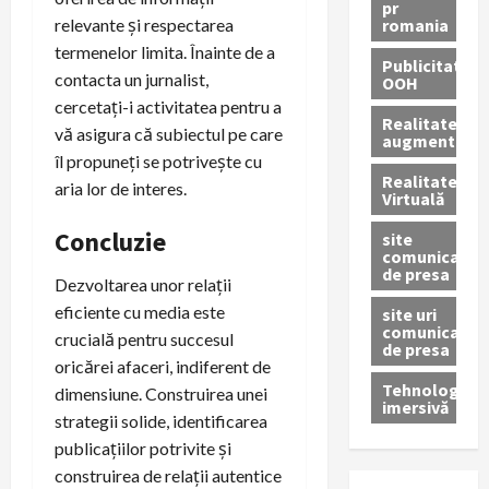
pr
romania
relevante și respectarea
termenelor limita. Înainte de a
Publicitate
contacta un jurnalist,
OOH
cercetați-i activitatea pentru a
Realitatea
vă asigura că subiectul pe care
augmentată
îl propuneți se potrivește cu
Realitatea
aria lor de interes.
Virtuală
Concluzie
site
comunicate
de presa
Dezvoltarea unor relații
eficiente cu media este
site uri
comunicate
crucială pentru succesul
de presa
oricărei afaceri, indiferent de
Tehnologie
dimensiune. Construirea unei
imersivă
strategii solide, identificarea
publicațiilor potrivite și
construirea de relații autentice