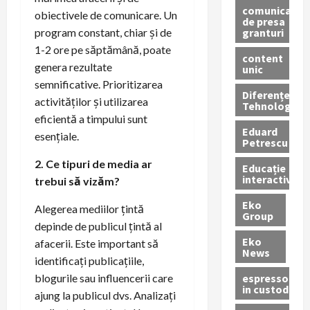
comunicate
obiectivele de comunicare. Un
de presa
granturi
program constant, chiar și de
1-2 ore pe săptămână, poate
content
genera rezultate
unic
semnificative. Prioritizarea
Diferențe
activităților și utilizarea
Tehnologice
eficientă a timpului sunt
Eduard
esențiale.
Petrescu
2. Ce tipuri de media ar
Educație
interactivă
trebui să vizăm?
Eko
Alegerea mediilor țintă
Group
depinde de publicul țintă al
Eko
afacerii. Este important să
News
identificați publicațiile,
espressoare
blogurile sau influencerii care
in custodie
ajung la publicul dvs. Analizați