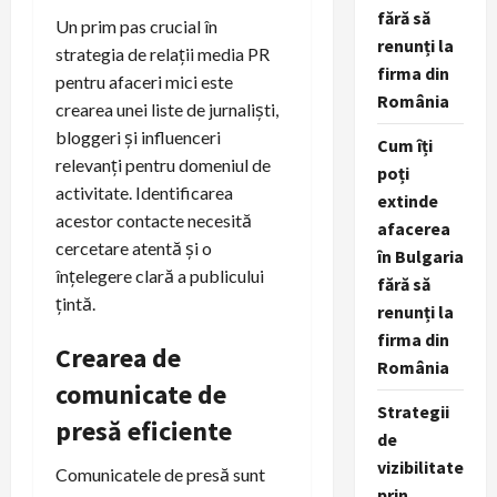
fără să
Un prim pas crucial în
renunți la
strategia de relații media PR
firma din
pentru afaceri mici este
România
crearea unei liste de jurnaliști,
bloggeri și influenceri
Cum îți
relevanți pentru domeniul de
poți
activitate. Identificarea
extinde
acestor contacte necesită
afacerea
cercetare atentă și o
în Bulgaria
înțelegere clară a publicului
fără să
țintă.
renunți la
firma din
Crearea de
România
comunicate de
Strategii
presă eficiente
de
vizibilitate
Comunicatele de presă sunt
prin