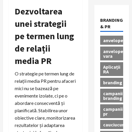
Dezvoltarea
BRANDING
unei strategii
& PR
pe termen lung
anvelope
de relații
anvelope
vara
media PR
Aplicații
RA
O strategie pe termen lung de
relații media PR pentru afaceri
branding
mici nu se bazează pe
campanii
evenimente izolate, ci pe o
branding
abordare consecventă și
campanii
planificată. Stabilirea unor
pr
obiective clare, monitorizarea
cauciucuri
rezultatelor și adaptarea