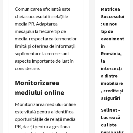
Comunicarea eficientă este
Matricea
cheia succesului în relațiile
Succesului
media PR. Adaptarea
: un nou
mesajului la fiecare tip de
tip de
media, respectarea termenelor
eveniment
limită și oferirea de informații
în
suplimentare la cerere sunt
România,
aspecte importante de luat în
la
considerare.
intersecți
a dintre
Monitorizarea
imobiliare
, credite și
mediului online
asigurări
Monitorizarea mediului online
SellNet –
este vitală pentru a identifica
Lucrează
oportunitățile de relații media
cu liste
PR, dar și pentru a gestiona
personaliz