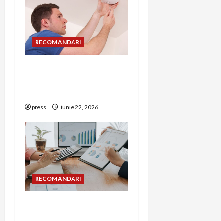
RECOMANDARI
Unde trebuie montat
corect detectorul de GPL
într-o bucătărie
press
iunie 22, 2026
RECOMANDARI
Cum îți poți extinde
afacerea în Bulgaria fără