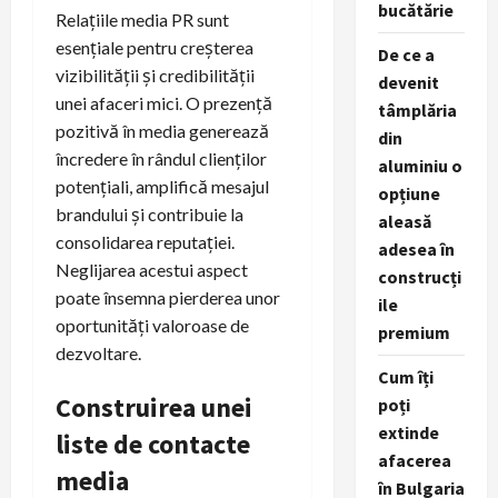
bucătărie
Relațiile media PR sunt
esențiale pentru creșterea
De ce a
vizibilității și credibilității
devenit
unei afaceri mici. O prezență
tâmplăria
pozitivă în media generează
din
încredere în rândul clienților
aluminiu o
potențiali, amplifică mesajul
opțiune
brandului și contribuie la
aleasă
consolidarea reputației.
adesea în
Neglijarea acestui aspect
construcți
poate însemna pierderea unor
ile
oportunități valoroase de
premium
dezvoltare.
Cum îți
Construirea unei
poți
extinde
liste de contacte
afacerea
media
în Bulgaria