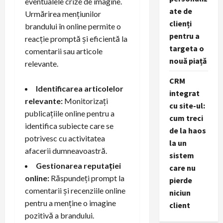
eventualele crize de imagine.
ate de
Urmărirea mențiunilor
clienți
brandului în online permite o
pentru a
reacție promptă și eficientă la
targeta o
comentarii sau articole
nouă piață
relevante.
CRM
Identificarea articolelor
integrat
relevante:
Monitorizați
cu site-ul:
publicațiile online pentru a
cum treci
identifica subiecte care se
de la haos
potrivesc cu activitatea
la un
afacerii dumneavoastră.
sistem
Gestionarea reputației
care nu
online:
Răspundeți prompt la
pierde
comentarii și recenziile online
niciun
pentru a menține o imagine
client
pozitivă a brandului.