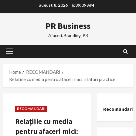
Skip
august 8, 2026
6:39:10 AM
to
content
PR Business
Afaceri, Branding, PR
Primary
Menu
Home
RECOMANDARI
Relațiile cu media pentru afaceri mici: sfaturi practice
Recomandari
RECOMANDARI
Relațiile cu media
pentru afaceri mici: