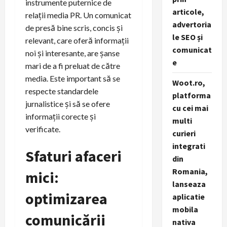
instrumente puternice de
articole,
relații media PR. Un comunicat
advertoria
de presă bine scris, concis și
le SEO și
relevant, care oferă informații
comunicat
noi și interesante, are șanse
e
mari de a fi preluat de către
media. Este important să se
Woot.ro,
respecte standardele
platforma
jurnalistice și să se ofere
cu cei mai
informații corecte și
multi
verificate.
curieri
integrati
Sfaturi afaceri
din
Romania,
mici:
lanseaza
optimizarea
aplicatie
mobila
comunicării
nativa