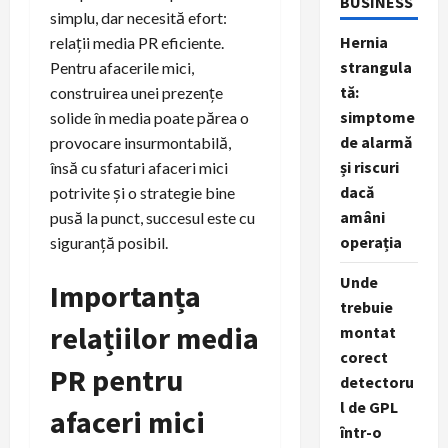
BUSINESS
simplu, dar necesită efort:
Hernia
relații media PR eficiente.
strangula
Pentru afacerile mici,
tă:
construirea unei prezențe
simptome
solide în media poate părea o
de alarmă
provocare insurmontabilă,
și riscuri
însă cu sfaturi afaceri mici
dacă
potrivite și o strategie bine
amâni
pusă la punct, succesul este cu
operația
siguranță posibil.
Unde
Importanța
trebuie
relațiilor media
montat
corect
PR pentru
detectoru
l de GPL
afaceri mici
într-o