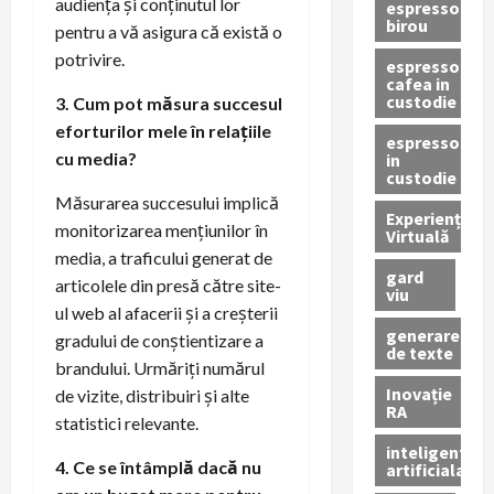
audiența și conținutul lor
espressor
birou
pentru a vă asigura că există o
potrivire.
espressor
cafea in
custodie
3. Cum pot măsura succesul
eforturilor mele în relațiile
espressor
cu media?
in
custodie
Măsurarea succesului implică
Experiență
monitorizarea mențiunilor în
Virtuală
media, a traficului generat de
gard
articolele din presă către site-
viu
ul web al afacerii și a creșterii
generare
gradului de conștientizare a
de texte
brandului. Urmăriți numărul
Inovație
de vizite, distribuiri și alte
RA
statistici relevante.
inteligenta
4. Ce se întâmplă dacă nu
artificiala