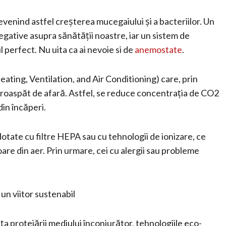
evenind astfel creșterea mucegaiului și a bacteriilor. Un
gative asupra sănătății noastre, iar un sistem de
 perfect. Nu uita ca ai nevoie si de
anemostate
.
ating, Ventilation, and Air Conditioning) care, prin
r proaspăt de afară. Astfel, se reduce concentrația de CO2
din încăperi.
tate cu filtre HEPA sau cu tehnologii de ionizare, ce
oare din aer. Prin urmare, cei cu alergii sau probleme
 un viitor sustenabil
 protejării mediului înconjurător, tehnologiile eco-