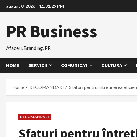
Skip
august 8, 2026
11:31:30 PM
to
content
PR Business
Afaceri, Branding, PR
HOME
SERVICII
COMUNICAT
CULTURA
Home
RECOMANDARI
Sfaturi pentru întreținerea eficien
RECOMANDARI
Sfaturi pentru întreț