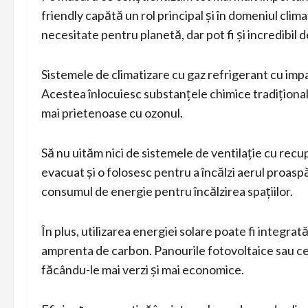
friendly capătă un rol principal și în domeniul climat
necesitate pentru planetă, dar pot fi și incredibil
Sistemele de climatizare cu gaz refrigerant cu imp
Acestea înlocuiesc substanțele chimice tradiționale
mai prietenoase cu ozonul.
Să nu uităm nici de sistemele de ventilație cu recu
evacuat și o folosesc pentru a încălzi aerul proaspă
consumul de energie pentru încălzirea spațiilor.
În plus, utilizarea energiei solare poate fi integra
amprenta de carbon. Panourile fotovoltaice sau c
făcându-le mai verzi și mai economice.