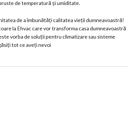
 bruste de temperatură și umiditate.
nitatea de a îmbunătăți calitatea vieții dumneavoastră!
toare la Ehvac care vor transforma casa dumneavoastră
ă este vorba de soluții pentru climatizare sau sisteme
siți tot ce aveți nevoi