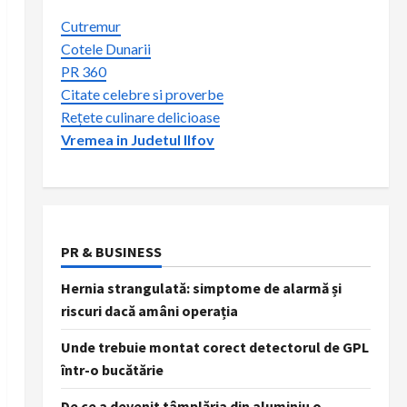
Cutremur
Cotele Dunarii
PR 360
Citate celebre si proverbe
Rețete culinare delicioase
Vremea in Judetul Ilfov
PR & BUSINESS
Hernia strangulată: simptome de alarmă și
riscuri dacă amâni operația
Unde trebuie montat corect detectorul de GPL
într-o bucătărie
De ce a devenit tâmplăria din aluminiu o