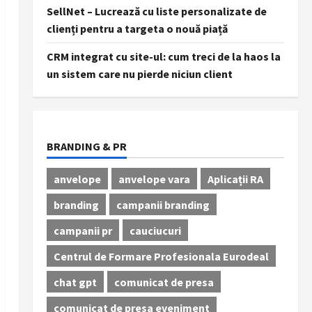
SellNet – Lucrează cu liste personalizate de
clienți pentru a targeta o nouă piață
CRM integrat cu site-ul: cum treci de la haos la
un sistem care nu pierde niciun client
BRANDING & PR
anvelope
anvelope vara
Aplicații RA
branding
campanii branding
campanii pr
cauciucuri
Centrul de Formare Profesionala Eurodeal
chat gpt
comunicat de presa
comunicat de presa eveniment