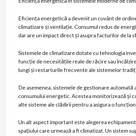
Eficiența energetică în sistemele moderne de clima
Eficiența energetică a devenit un cuvânt de ordi
climatizare și ventilație. Consumul redus de energi
dar are un impact direct și asupra facturilor de la sfâ
Sistemele de climatizare dotate cu tehnologia inve
funcție de necesitățile reale de răcire sau încălzi
lungi și restarturile frecvente ale sistemelor tradiț
De asemenea, sistemele de gestionare automată a cl
consumului energetic. Acestea monitorizează și con
alte sisteme ale clădirii pentru a asigura o funcțion
Un alt aspect important este alegerea echipamentul
spațiului care urmează a fi climatizat. Un sistem 