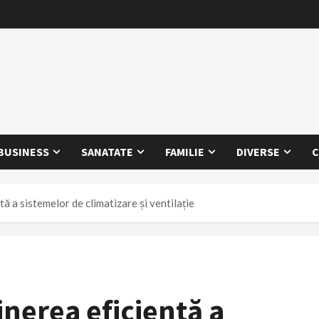
BUSINESS
SANATATE
FAMILIE
DIVERSE
C
tă a sistemelor de climatizare și ventilație
inerea eficientă a