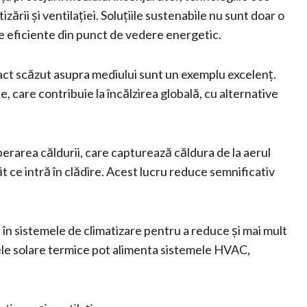
izării și ventilației. Soluțiile sustenabile nu sunt doar o
 de eficiente din punct de vedere energetic.
act scăzut asupra mediului sunt un exemplu excelenț.
, care contribuie la încălzirea globală, cu alternative
perarea căldurii, care capturează căldura de la aerul
t ce intră în clădire. Acest lucru reduce semnificativ
tă în sistemele de climatizare pentru a reduce și mai mult
ele solare termice pot alimenta sistemele HVAC,