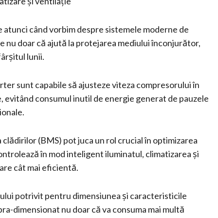
tizare și ventilație
ne atunci când vorbim despre sistemele moderne de
e nu doar că ajută la protejarea mediului înconjurător,
rșitul lunii.
rter sunt capabile să ajusteze viteza compresorului în
re, evitând consumul inutil de energie generat de pauzele
ionale.
ădirilor (BMS) pot juca un rol crucial în optimizarea
trolează în mod inteligent iluminatul, climatizarea și
are cât mai eficientă.
ui potrivit pentru dimensiunea și caracteristicile
supra-dimensionat nu doar că va consuma mai multă