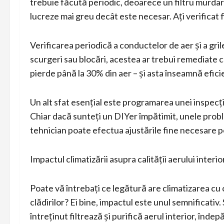
trebuie făcută periodic, deoarece un filtru murdar 
lucreze mai greu decât este necesar. Ați verificat f
Verificarea periodică a conductelor de aer și a gril
scurgeri sau blocări, acestea ar trebui remediate 
pierde până la 30% din aer – și asta înseamnă efici
Un alt sfat esențial este programarea unei inspecț
Chiar dacă sunteți un DIYer împătimit, unele proble
tehnician poate efectua ajustările fine necesare 
Impactul climatizării asupra calității aerului interio
Poate vă întrebați ce legătură are climatizarea cu ca
clădirilor? Ei bine, impactul este unul semnificativ
întreținut filtrează și purifică aerul interior, înde