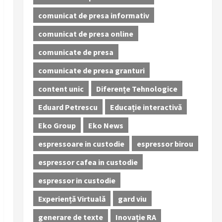
comunicat de presa informativ
comunicat de presa online
comunicate de presa
comunicate de presa granturi
content unic
Diferențe Tehnologice
Eduard Petrescu
Educație interactivă
Eko Group
Eko News
espressoare in custodie
espressor birou
espressor cafea in custodie
espressor in custodie
Experiență Virtuală
gard viu
generare de texte
Inovație RA