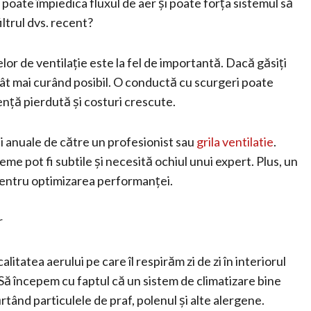
poate împiedica fluxul de aer și poate forța sistemul să
iltrul dvs. recent?
elor de ventilație este la fel de importantă. Dacă găsiți
cât mai curând posibil. O conductă cu scurgeri poate
ență pierdută și costuri crescute.
ii anuale de către un profesionist sau
grila ventilatie
.
me pot fi subtile și necesită ochiul unui expert. Plus, un
pentru optimizarea performanței.
r
litatea aerului pe care îl respirăm zi de zi în interiorul
. Să începem cu faptul că un sistem de climatizare bine
părtând particulele de praf, polenul și alte alergene.