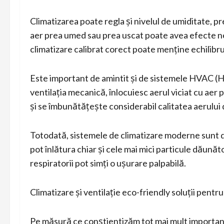
Climatizarea poate regla și nivelul de umiditate, pr
aer prea umed sau prea uscat poate avea efecte ne
climatizare calibrat corect poate menține echilibrul
Este important de amintit și de sistemele HVAC (He
ventilația mecanică, înlocuiesc aerul viciat cu ae
și se îmbunătățește considerabil calitatea aerului 
Totodată, sistemele de climatizare moderne sunt do
pot înlătura chiar și cele mai mici particule dăunăt
respiratorii pot simți o ușurare palpabilă.
Climatizare și ventilație eco-friendly soluții pentru
Pe măsură ce conștientizăm tot mai mult importanța