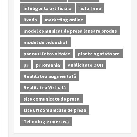
inteligenta artificiala
lista frme
livada
marketing online
model comunicat de presa lansare produs
model de videochat
panouri fotovoltaice
plante agatatoare
pr
pr romania
Publicitate OOH
Realitatea augmentată
Realitatea Virtuală
site comunicate de presa
site uri comunicate de presa
Tehnologie imersivă