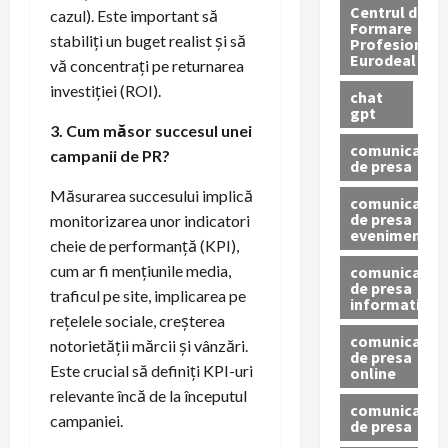
Centrul de
cazul). Este important să
Formare
stabiliți un buget realist și să
Profesionala
Eurodeal
vă concentrați pe returnarea
investiției (ROI).
chat
gpt
3. Cum măsor succesul unei
comunicat
campanii de PR?
de presa
Măsurarea succesului implică
comunicat
de presa
monitorizarea unor indicatori
eveniment
cheie de performanță (KPI),
cum ar fi mențiunile media,
comunicat
de presa
traficul pe site, implicarea pe
informativ
rețelele sociale, creșterea
comunicat
notorietății mărcii și vânzări.
de presa
Este crucial să definiți KPI-uri
online
relevante încă de la începutul
comunicate
campaniei.
de presa