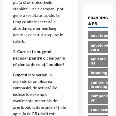
piață și de obiectivele
stabilite. Unele campanii pot
genera rezultate rapide, în
BRANDING
timp ce altele necesită o
& PR
abordare pe termen lung
pentru a construi o reputație
anvelope
solidă.
anvelope
vara
2. Care este bugetul
necesar pentru o campanie
Aplicații
RA
eficientă de relații publice?
branding
Bugetul este variabil și
depinde de amploarea
campanii
branding
campaniei, de activitățile
incluse (de exemplu,
campanii
pr
evenimente, materiale de
presă, publicitate online) și de
cauciucuri
agenția de PR (dacă este