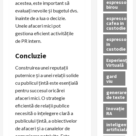
espressor
acestea, este important să
birou
evaluați nevoile și bugetul dvs.
espressor
înainte de a lua o decizie.
cafea in
Unele afaceri mici pot
custodie
gestiona eficient activitățile
espressor
de PR intern.
in
custodie
Concluzie
Experiență
Virtuală
Construirea unei reputații
puternice și a unei relații solide
gard
viu
cu publicul țintă este esențială
pentru succesul oricărei
generare
de texte
afaceri mici. O strategie
eficientă de relații publice
Inovație
RA
necesită o înțelegere clară a
publicului țintă, a obiectivelor
inteligenta
de afaceri și a canalelor de
artificiala
comunicare potrivite. Este