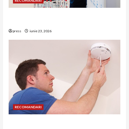
RECOMANDARI
Hernia strangulată: simptome de alarmă și
riscuri dacă amâni operația
press
iunie 23, 2026
RECOMANDARI
Unde trebuie montat corect detectorul de GPL