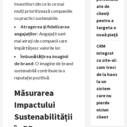
Investitori din ce în ce mai
ate de
mulți prioritizează companiile
clienți
cu practici sustenabile.
pentru a
Atragerea și fidelizarea
targeta o
angajaților:
Angajații sunt
nouă piață
mai atrași de companii care
CRM
împărtășesc valorile lor.
integrat
Îmbunătățirea imaginii
cu site-ul:
de brand:
O imagine de brand
cum treci
sustenabilă contribuie la o
de la haos
reputație pozitivă.
la un
sistem
Măsurarea
care nu
Impactului
pierde
niciun
Sustenabilității
client