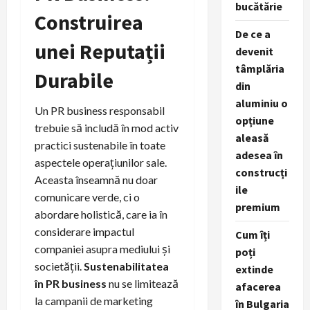
bucătărie
Construirea
De ce a
unei Reputații
devenit
tâmplăria
Durabile
din
aluminiu o
Un PR business responsabil
opțiune
trebuie să includă în mod activ
aleasă
practici sustenabile în toate
adesea în
aspectele operațiunilor sale.
construcți
Aceasta înseamnă nu doar
ile
comunicare verde, ci o
premium
abordare holistică, care ia în
considerare impactul
Cum îți
companiei asupra mediului și
poți
societății.
Sustenabilitatea
extinde
în PR business
nu se limitează
afacerea
la campanii de marketing
în Bulgaria