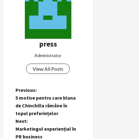
press
Administrator
View All Posts
P
Previous:
5 motive pentru care blana
o
de Chinchilla rămâne în
topul preferințelor
s
Next:
t
Marketingul experiențial în
PR business