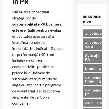
în PR
Măsurarea impactului
BRANDING
strategiilor de
& PR
sustenabilitate PR business
este esențială pentru a evalua
anvelope
eficacitatea acestora și a
anvelope
identifica zonele de
vara
îmbunătățire. Indicatorii cheie
de performanță (KPI) pot
Aplicații
RA
include: creșterea
conștientizării publice cu
branding
privire la inițiativele de
campanii
sustenabilitate, numărul de
branding
angajați implicați în programe
campanii
de voluntariat, sau reducerea
pr
amprentei de carbon a
cauciucuri
companiei.