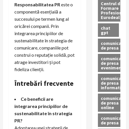
Centrul de
Responsabilitatea PR
este o
Formare
componentă esențială a
Profesionala
Eurodeal
succesului pe termen lung al
oricărei companii. Prin
chat
gpt
integrarea principiilor de
sustenabilitate în strategia de
comunicat
de presa
comunicare, companiile pot
construi o reputație solidă, pot
comunicat
atrage investitori și pot
de presa
eveniment
fideliza clienții.
comunicat
Întrebări frecvente
de presa
informativ
comunicat
Ce beneficii are
de presa
integrarea principiilor de
online
sustenabilitate în strategia
comunicate
PR?
de presa
Adoptarea unei strategii de