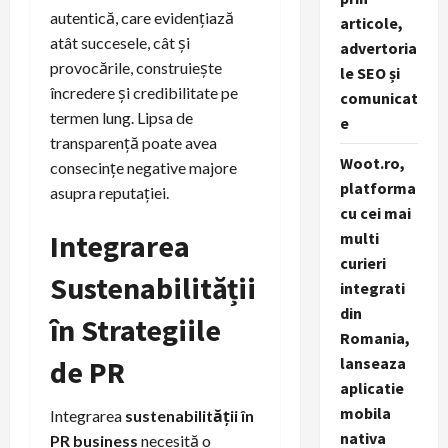
autentică, care evidențiază
articole,
atât succesele, cât și
advertoria
provocările, construiește
le SEO și
încredere și credibilitate pe
comunicat
termen lung. Lipsa de
e
transparență poate avea
Woot.ro,
consecințe negative majore
platforma
asupra reputației.
cu cei mai
Integrarea
multi
curieri
Sustenabilității
integrati
din
în Strategiile
Romania,
de PR
lanseaza
aplicatie
mobila
Integrarea
sustenabilității în
nativa
PR business
necesită o