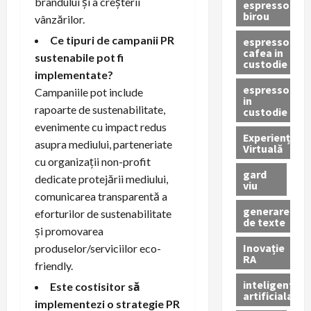
brandului și a creșterii
espressor
birou
vânzărilor.
Ce tipuri de campanii PR
espressor
cafea in
sustenabile pot fi
custodie
implementate?
espressor
Campaniile pot include
in
rapoarte de sustenabilitate,
custodie
evenimente cu impact redus
Experiență
asupra mediului, parteneriate
Virtuală
cu organizații non-profit
gard
dedicate protejării mediului,
viu
comunicarea transparentă a
generare
eforturilor de sustenabilitate
de texte
și promovarea
Inovație
produselor/serviciilor eco-
RA
friendly.
inteligenta
Este costisitor să
artificiala
implementezi o strategie PR