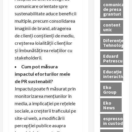
comunicate
comunicare orientate spre
de presa
sustenabilitate aduce beneficii
granturi
multiple, precum consolidarea
content
imaginii de brand, atragerea
unic
de clienți conștienți de mediu,
Diferențe
creșterea loialității clienților
Tehnologice
și îmbunătățirea relațiilor cu
Eduard
stakeholderii.
Petrescu
Cum pot măsura
Educație
impactul eforturilor mele
interactivă
de PR sustenabil?
Eko
Impactul poate fi măsurat prin
Group
monitorizarea mențiunilor în
Eko
media, a implicației pe rețelele
News
sociale, a creșterii traficului pe
site-ul web, a modificării
espressoare
in custodie
percepției publice asupra