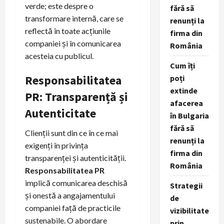
verde; este despre o
fără să
transformare internă, care se
renunți la
reflectă în toate acțiunile
firma din
companiei și în comunicarea
România
acesteia cu publicul.
Cum îți
Responsabilitatea
poți
extinde
PR: Transparență și
afacerea
Autenticitate
în Bulgaria
fără să
Clienții sunt din ce în ce mai
renunți la
exigenți în privința
firma din
transparenței și autenticității.
România
Responsabilitatea PR
implică comunicarea deschisă
Strategii
și onestă a angajamentului
de
companiei față de practicile
vizibilitate
sustenabile. O abordare
prin