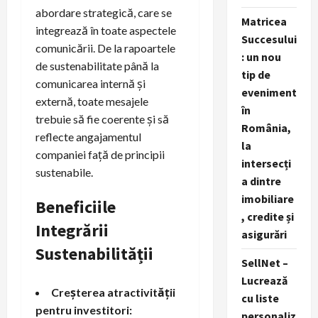
abordare strategică, care se
Matricea
integrează în toate aspectele
Succesului
comunicării. De la rapoartele
: un nou
de sustenabilitate până la
tip de
comunicarea internă și
eveniment
externă, toate mesajele
în
trebuie să fie coerente și să
România,
reflecte angajamentul
la
companiei față de principii
intersecți
sustenabile.
a dintre
imobiliare
Beneficiile
, credite și
Integrării
asigurări
Sustenabilității
SellNet –
Lucrează
Creșterea atractivității
cu liste
pentru investitori:
personaliz