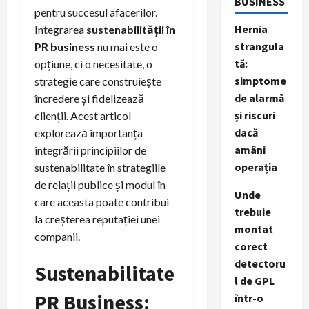
BUSINESS
pentru succesul afacerilor.
Hernia
Integrarea
sustenabilității în
strangula
PR business
nu mai este o
tă:
opțiune, ci o necesitate, o
simptome
strategie care construiește
de alarmă
încredere și fidelizează
și riscuri
clienții. Acest articol
dacă
explorează importanța
amâni
integrării principiilor de
operația
sustenabilitate în strategiile
de relații publice și modul în
Unde
care aceasta poate contribui
trebuie
la creșterea reputației unei
montat
companii.
corect
detectoru
Sustenabilitate
l de GPL
PR Business:
într-o