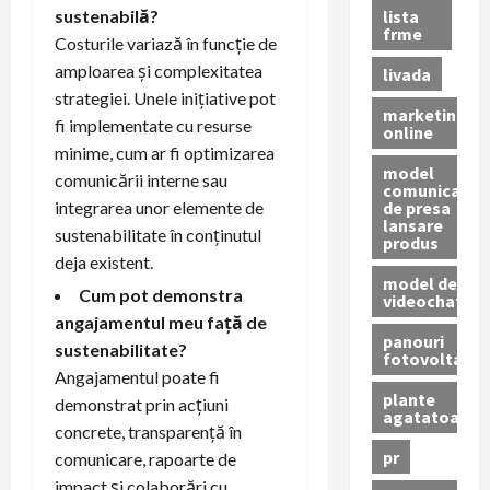
lista
sustenabilă?
frme
Costurile variază în funcție de
amploarea și complexitatea
livada
strategiei. Unele inițiative pot
marketing
fi implementate cu resurse
online
minime, cum ar fi optimizarea
model
comunicării interne sau
comunicat
de presa
integrarea unor elemente de
lansare
sustenabilitate în conținutul
produs
deja existent.
model de
Cum pot demonstra
videochat
angajamentul meu față de
panouri
sustenabilitate?
fotovoltaice
Angajamentul poate fi
plante
demonstrat prin acțiuni
agatatoare
concrete, transparență în
pr
comunicare, rapoarte de
impact și colaborări cu