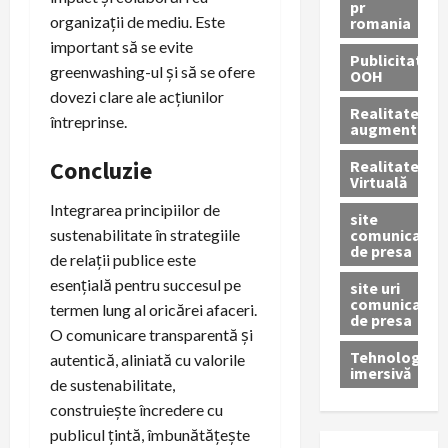
pr
organizații de mediu. Este
romania
important să se evite
Publicitate
greenwashing-ul și să se ofere
OOH
dovezi clare ale acțiunilor
Realitatea
întreprinse.
augmentată
Concluzie
Realitatea
Virtuală
Integrarea principiilor de
site
comunicate
sustenabilitate în strategiile
de presa
de relații publice este
esențială pentru succesul pe
site uri
comunicate
termen lung al oricărei afaceri.
de presa
O comunicare transparentă și
Tehnologie
autentică, aliniată cu valorile
imersivă
de sustenabilitate,
construiește încredere cu
publicul țintă, îmbunătățește