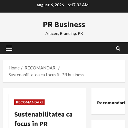
Skip
august 6, 2026
6:17:33 AM
to
content
PR Business
Afaceri, Branding, PR
Primary
Menu
Home
RECOMANDARI
Sustenabilitatea ca focus în PR business
Recomandari
RECOMANDARI
Sustenabilitatea ca
focus în PR