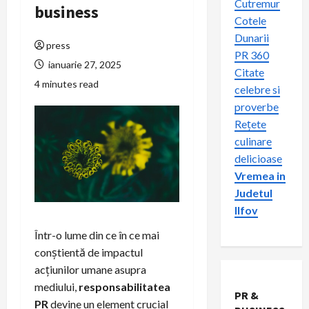
Cutremur
business
Cotele
Dunarii
press
PR 360
ianuarie 27, 2025
Citate
4 minutes read
celebre si
proverbe
Rețete
culinare
delicioase
Vremea in
Judetul
Ilfov
Într-o lume din ce în ce mai
conștientă de impactul
acțiunilor umane asupra
mediului,
responsabilitatea
PR &
PR
devine un element crucial