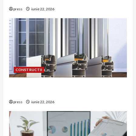
într-o bucătărie
press
iunie 22, 2026
CONSTRUCTII
De ce a devenit tâmplăria din aluminiu o
opțiune aleasă adesea în construcțiile premium
press
iunie 22, 2026