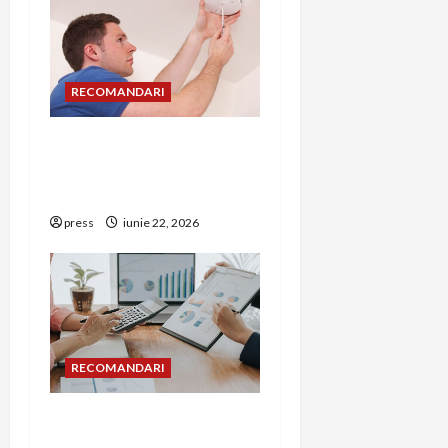
RECOMANDARI
Unde trebuie montat
corect detectorul de GPL
într-o bucătărie
press
iunie 22, 2026
RECOMANDARI
Cum îți poți extinde
afacerea în Bulgaria fără