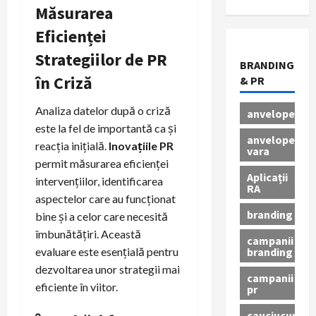
Măsurarea
Eficienței
Strategiilor de PR
BRANDING
în Criză
& PR
Analiza datelor după o criză
anvelope
este la fel de importantă ca și
anvelope
reacția inițială.
Inovațiile PR
vara
permit măsurarea eficienței
Aplicații
intervențiilor, identificarea
RA
aspectelor care au funcționat
branding
bine și a celor care necesită
îmbunătățiri. Această
campanii
branding
evaluare este esențială pentru
dezvoltarea unor strategii mai
campanii
eficiente în viitor.
pr
cauciucuri