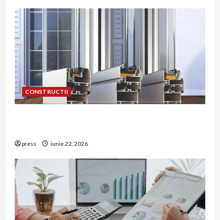
CONSTRUCTII
De ce a devenit tâmplăria din aluminiu o
opțiune aleasă adesea în construcțiile premium
press
iunie 22, 2026