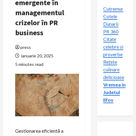
emergente în
Cutremur
managementul
Cotele
crizelor în PR
Dunarii
business
PR 360
Citate
celebre si
press
proverbe
ianuarie 20, 2025
Rețete
5 minutes read
culinare
delicioase
Vremea in
Judetul
Ilfov
Gestionarea eficientă a