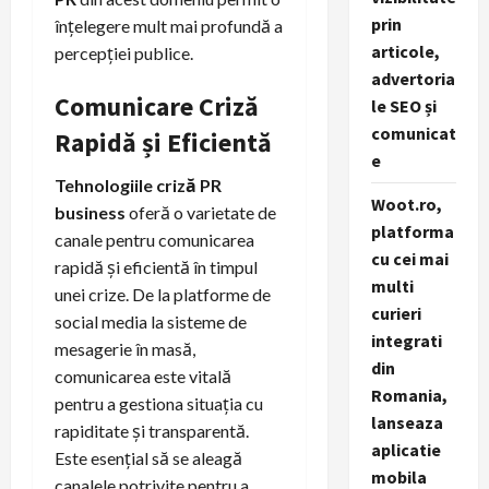
prin
înțelegere mult mai profundă a
articole,
percepției publice.
advertoria
Comunicare Criză
le SEO și
comunicat
Rapidă și Eficientă
e
Tehnologiile criză PR
Woot.ro,
business
oferă o varietate de
platforma
canale pentru comunicarea
cu cei mai
rapidă și eficientă în timpul
multi
unei crize. De la platforme de
curieri
social media la sisteme de
integrati
mesagerie în masă,
din
comunicarea este vitală
Romania,
pentru a gestiona situația cu
lanseaza
rapiditate și transparentă.
aplicatie
Este esențial să se aleagă
mobila
canalele potrivite pentru a