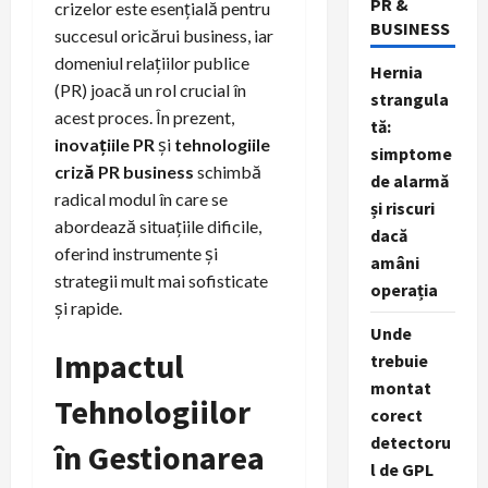
PR &
crizelor este esențială pentru
BUSINESS
succesul oricărui business, iar
domeniul relațiilor publice
Hernia
(PR) joacă un rol crucial în
strangula
acest proces. În prezent,
tă:
inovațiile PR
și
tehnologiile
simptome
criză PR business
schimbă
de alarmă
radical modul în care se
și riscuri
abordează situațiile dificile,
dacă
oferind instrumente și
amâni
strategii mult mai sofisticate
operația
și rapide.
Unde
Impactul
trebuie
montat
Tehnologiilor
corect
detectoru
în Gestionarea
l de GPL