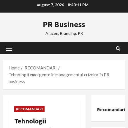
Skip
august 7, 2026
8:40:11 PM
to
content
PR Business
Afaceri, Branding, PR
Primary
Menu
Home
RECOMANDARI
Tehnologii emergente în managementul crizelor în PR
business
Recomandari
RECOMANDARI
Tehnologii