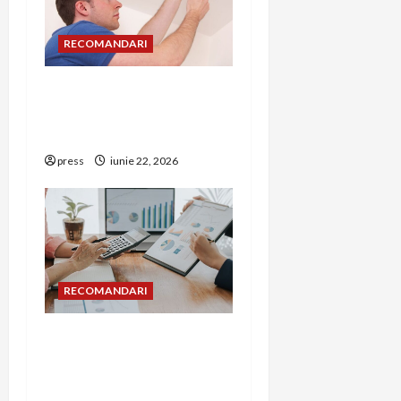
RECOMANDARI
Unde trebuie montat
corect detectorul de GPL
într-o bucătărie
press
iunie 22, 2026
RECOMANDARI
Cum îți poți extinde
afacerea în Bulgaria fără
să renunți la firma din