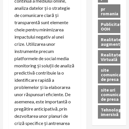
continuă a mediului online,
analiza datelor și o strategie
pr
romania
de comunicare clară și
transparentă sunt elemente
Publicitate
OOH
cheie pentru minimizarea
impactului negativ al unei
Realitatea
augmentată
crize. Utilizarea unor
instrumente precum
Realitatea
platformele de social media
Virtuală
monitoring și soluții de analiză
site
predictivă contribuie la o
comunicate
de presa
identificare rapidă a
problemelor și la elaborarea
site uri
comunicate
unor răspunsuri eficiente. De
de presa
asemenea, este importantă o
pregătire anticipativă, prin
Tehnologie
imersivă
dezvoltarea unor planuri de
criză specifice și antrenarea