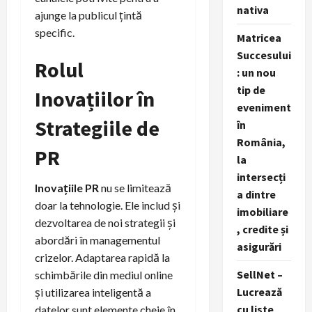
nativa
ajunge la publicul țintă
specific.
Matricea
Succesului
Rolul
: un nou
tip de
Inovațiilor în
eveniment
Strategiile de
în
România,
PR
la
intersecți
Inovațiile PR
nu se limitează
a dintre
doar la tehnologie. Ele includ și
imobiliare
dezvoltarea de noi strategii și
, credite și
abordări în managementul
asigurări
crizelor. Adaptarea rapidă la
SellNet –
schimbările din mediul online
Lucrează
și utilizarea inteligentă a
cu liste
datelor sunt elemente cheie în