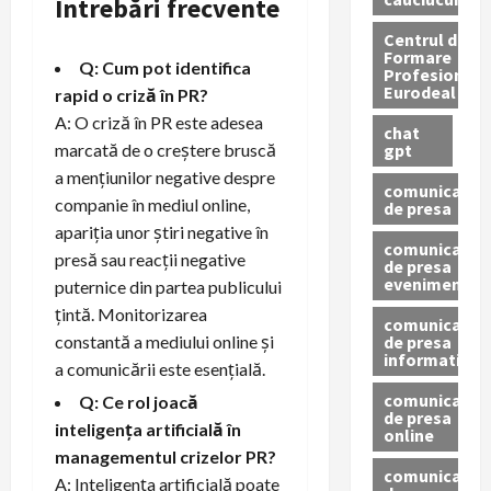
Întrebări frecvente
Centrul de
Formare
Q: Cum pot identifica
Profesionala
Eurodeal
rapid o criză în PR?
A: O criză în PR este adesea
chat
gpt
marcată de o creștere bruscă
a mențiunilor negative despre
comunicat
companie în mediul online,
de presa
apariția unor știri negative în
comunicat
presă sau reacții negative
de presa
eveniment
puternice din partea publicului
țintă. Monitorizarea
comunicat
de presa
constantă a mediului online și
informativ
a comunicării este esențială.
comunicat
Q: Ce rol joacă
de presa
inteligența artificială în
online
managementul crizelor PR?
comunicate
A: Inteligența artificială poate