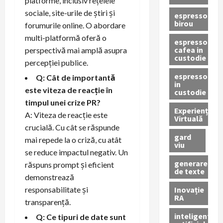
platforme, inclusiv rețelele
sociale, site-urile de știri și
espressor
birou
forumurile online. O abordare
multi-platformă oferă o
espressor
cafea in
perspectivă mai amplă asupra
custodie
percepției publice.
espressor
Q: Cât de importantă
in
este viteza de reacție în
custodie
timpul unei crize PR?
Experiență
A: Viteza de reacție este
Virtuală
crucială. Cu cât se răspunde
gard
mai repede la o criză, cu atât
viu
se reduce impactul negativ. Un
generare
răspuns prompt și eficient
de texte
demonstrează
Inovație
responsabilitate și
RA
transparență.
inteligenta
Q: Ce tipuri de date sunt