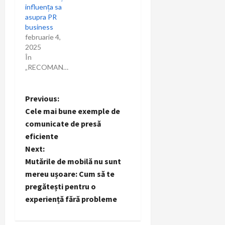
influența sa
asupra PR
business
februarie 4,
2025
În
„RECOMANDARI”
P
Previous:
Cele mai bune exemple de
o
comunicate de presă
eficiente
s
Next:
t
Mutările de mobilă nu sunt
mereu ușoare: Cum să te
n
pregătești pentru o
experiență fără probleme
a