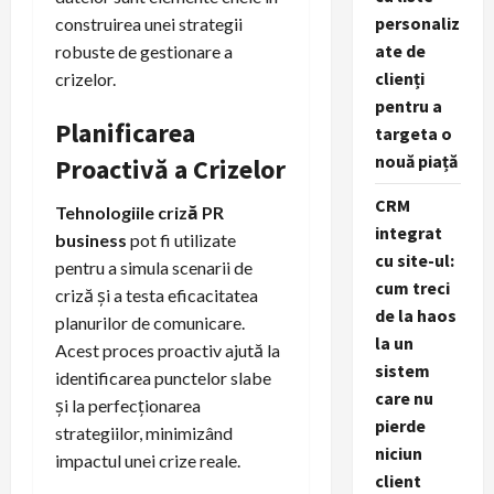
personaliz
construirea unei strategii
ate de
robuste de gestionare a
clienți
crizelor.
pentru a
Planificarea
targeta o
nouă piață
Proactivă a Crizelor
CRM
Tehnologiile criză PR
integrat
business
pot fi utilizate
cu site-ul:
pentru a simula scenarii de
cum treci
criză și a testa eficacitatea
de la haos
planurilor de comunicare.
la un
Acest proces proactiv ajută la
sistem
identificarea punctelor slabe
care nu
și la perfecționarea
pierde
strategiilor, minimizând
niciun
impactul unei crize reale.
client