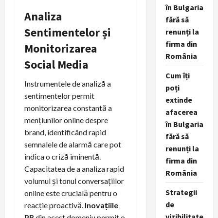
în Bulgaria
Analiza
fără să
Sentimentelor și
renunți la
firma din
Monitorizarea
România
Social Media
Cum îți
Instrumentele de analiză a
poți
sentimentelor permit
extinde
monitorizarea constantă a
afacerea
mențiunilor online despre
în Bulgaria
brand, identificând rapid
fără să
semnalele de alarmă care pot
renunți la
indica o criză iminentă.
firma din
Capacitatea de a analiza rapid
România
volumul și tonul conversațiilor
Strategii
online este crucială pentru o
de
reacție proactivă.
Inovațiile
vizibilitate
PR
din acest domeniu permit o