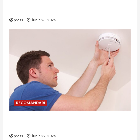
Hernia strangulată: simptome de alarmă și
riscuri dacă amâni operația
press
iunie 23, 2026
RECOMANDARI
Unde trebuie montat corect detectorul de GPL
într-o bucătărie
press
iunie 22, 2026