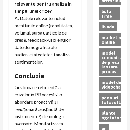
artificiala
relevante pentru analiza în
timpul unei crize?
lista
frme
A: Datele relevante includ
mențiunile online (tonalitatea,
livada
volumul, sursa), articole de
marketing
presă, feedback-ul clienților,
online
date demografice ale
model
audienței afectate și analiza
comunicat
sentimentelor.
de presa
lansare
produs
Concluzie
model de
videochat
Gestionarea eficientă a
crizelor în PR necesită o
panouri
abordare proactivă și
fotovoltaice
reacționară, susținută de
plante
instrumente și tehnologii
agatatoare
avansate. Monitorizarea
pr