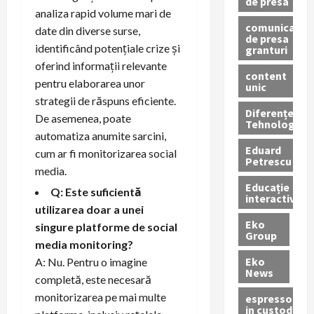
de presa
analiza rapid volume mari de
comunicate
date din diverse surse,
de presa
identificând potențiale crize și
granturi
oferind informații relevante
content
pentru elaborarea unor
unic
strategii de răspuns eficiente.
Diferențe
De asemenea, poate
Tehnologice
automatiza anumite sarcini,
Eduard
cum ar fi monitorizarea social
Petrescu
media.
Educație
Q: Este suficientă
interactivă
utilizarea doar a unei
Eko
singure platforme de social
Group
media monitoring?
Eko
A: Nu. Pentru o imagine
News
completă, este necesară
monitorizarea pe mai multe
espressoare
in custodie