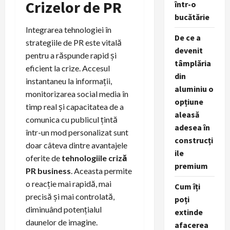
Crizelor de PR
într-o
bucătărie
Integrarea tehnologiei în
De ce a
strategiile de PR este vitală
devenit
pentru a răspunde rapid și
tâmplăria
eficient la crize. Accesul
din
instantaneu la informații,
aluminiu o
monitorizarea social media în
opțiune
timp real și capacitatea de a
aleasă
comunica cu publicul țintă
adesea în
într-un mod personalizat sunt
construcți
doar câteva dintre avantajele
ile
oferite de
tehnologiile criză
premium
PR business
. Aceasta permite
o reacție mai rapidă, mai
Cum îți
precisă și mai controlată,
poți
diminuând potențialul
extinde
daunelor de imagine.
afacerea