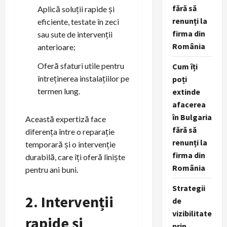
fără să
Aplică soluții rapide și
renunți la
eficiente, testate în zeci
firma din
sau sute de intervenții
România
anterioare;
Oferă sfaturi utile pentru
Cum îți
întreținerea instalațiilor pe
poți
termen lung.
extinde
afacerea
în Bulgaria
Această expertiză face
fără să
diferența între o reparație
renunți la
temporară și o intervenție
firma din
durabilă, care îți oferă liniște
România
pentru ani buni.
Strategii
2. Intervenții
de
vizibilitate
rapide și
prin