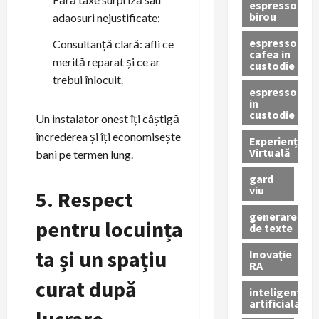
espressor
birou
adaosuri nejustificate;
espressor
Consultanță clară: afli ce
cafea in
merită reparat și ce ar
custodie
trebui înlocuit.
espressor
in
custodie
Un instalator onest îți câștigă
încrederea și îți economisește
Experiență
Virtuală
bani pe termen lung.
gard
viu
5. Respect
generare
pentru locuința
de texte
ta și un spațiu
Inovație
RA
curat după
inteligenta
artificiala
lucrare