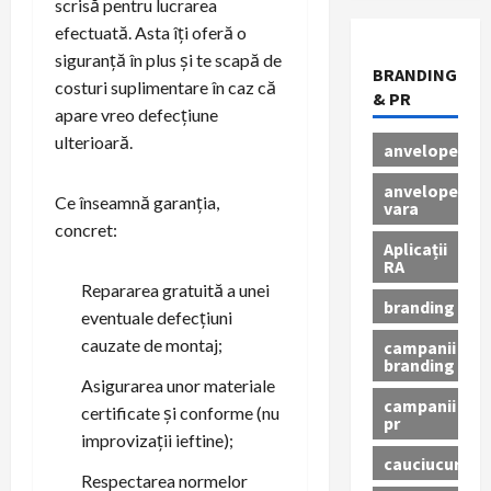
scrisă pentru lucrarea
efectuată. Asta îți oferă o
siguranță în plus și te scapă de
BRANDING
costuri suplimentare în caz că
& PR
apare vreo defecțiune
ulterioară.
anvelope
anvelope
Ce înseamnă garanția,
vara
concret:
Aplicații
RA
Repararea gratuită a unei
branding
eventuale defecțiuni
cauzate de montaj;
campanii
branding
Asigurarea unor materiale
campanii
certificate și conforme (nu
pr
improvizații ieftine);
cauciucuri
Respectarea normelor