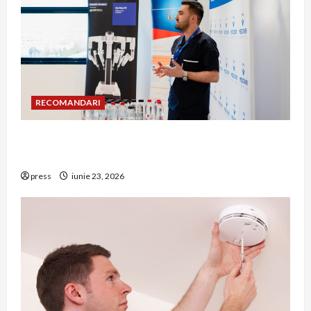
RECOMANDARI
Hernia strangulată: simptome de alarmă și
riscuri dacă amâni operația
press
iunie 23, 2026