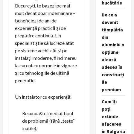
bucătărie
București, te bazezi pe mai
mult decât doar îndemânare –
De ce a
beneficiezi de ani de
devenit
experiență practică și de
tâmplăria
pregătire continuă. Un
din
specialist știe să lucreze atât
aluminiu o
pe sisteme vechi, cât și pe
opțiune
instalații moderne, fiind mereu
aleasă
la curent cu normele în vigoare
adesea în
și cu tehnologiile de ultimă
construcți
generație.
ile
premium
Un instalator cu experiență:
Cum îți
poți
Recunoaște imediat tipul
extinde
de problemă (fără „teste”
afacerea
inutile);
în Bulgaria