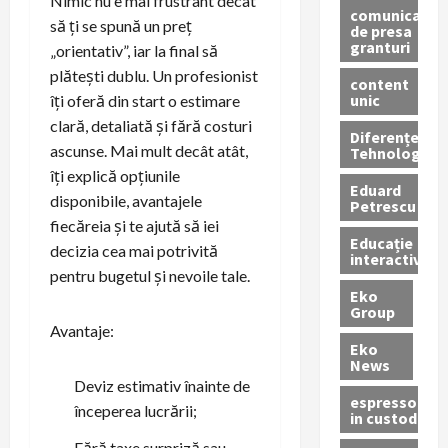
Nimic nu e mai frustrant decât
comunicate
să ți se spună un preț
de presa
granturi
„orientativ”, iar la final să
plătești dublu. Un profesionist
content
unic
îți oferă din start o estimare
clară, detaliată și fără costuri
Diferențe
ascunse. Mai mult decât atât,
Tehnologice
îți explică opțiunile
Eduard
disponibile, avantajele
Petrescu
fiecăreia și te ajută să iei
Educație
decizia cea mai potrivită
interactivă
pentru bugetul și nevoile tale.
Eko
Group
Avantaje:
Eko
News
Deviz estimativ înainte de
espressoare
începerea lucrării;
in custodie
Fără taxe surpriză sau