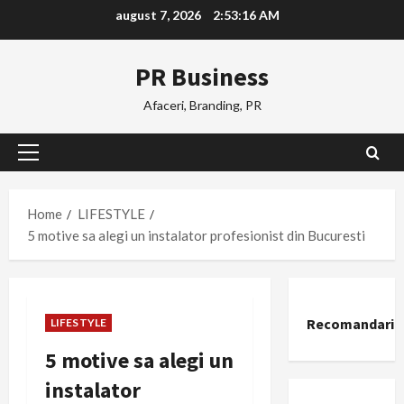
Skip
august 7, 2026
2:53:17 AM
to
content
PR Business
Afaceri, Branding, PR
Primary
Menu
Home
LIFESTYLE
5 motive sa alegi un instalator profesionist din Bucuresti
Recomandari
LIFESTYLE
5 motive sa alegi un
instalator