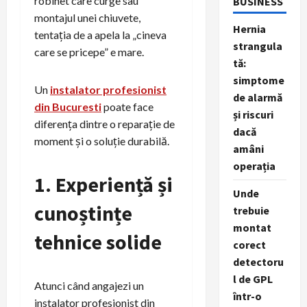
robinet care curge sau
BUSINESS
montajul unei chiuvete,
Hernia
tentația de a apela la „cineva
strangula
care se pricepe” e mare.
tă:
simptome
Un
instalator profesionist
de alarmă
din Bucuresti
poate face
și riscuri
diferența dintre o reparație de
dacă
moment și o soluție durabilă.
amâni
operația
1. Experiență și
Unde
cunoștințe
trebuie
montat
tehnice solide
corect
detectoru
l de GPL
Atunci când angajezi un
într-o
instalator profesionist din