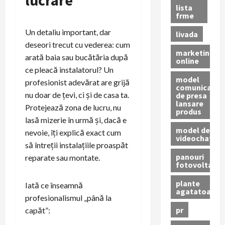
lista
frme
Un detaliu important, dar
livada
deseori trecut cu vederea: cum
marketing
arată baia sau bucătăria după
online
ce pleacă instalatorul? Un
model
profesionist adevărat are grijă
comunicat
nu doar de țevi, ci și de casa ta.
de presa
lansare
Protejează zona de lucru, nu
produs
lasă mizerie în urmă și, dacă e
model de
nevoie, îți explică exact cum
videochat
să întreții instalațiile proaspăt
panouri
reparate sau montate.
fotovoltaice
plante
Iată ce înseamnă
agatatoare
profesionalismul „până la
pr
capăt”: