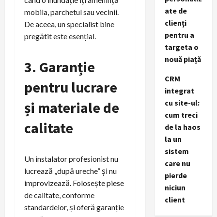
ate de
mobila, parchetul sau vecinii.
clienți
De aceea, un specialist bine
pentru a
pregătit este esențial.
targeta o
nouă piață
3. Garanție
CRM
pentru lucrare
integrat
cu site-ul:
și materiale de
cum treci
calitate
de la haos
la un
sistem
Un instalator profesionist nu
care nu
lucrează „după ureche” și nu
pierde
improvizează. Folosește piese
niciun
de calitate, conforme
client
standardelor, și oferă garanție