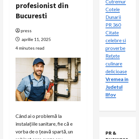
Cutremur
profesionist din
Cotele
Bucuresti
Dunarii
PR 360
press
Citate
aprilie 11, 2025
celebre si
proverbe
4 minutes read
Rețete
culinare
delicioase
Vremea in
Judetul
Ilfov
Când ai o problemă la
instalațiile sanitare, fie că e
vorba de o țeavă spartă, un
PR &