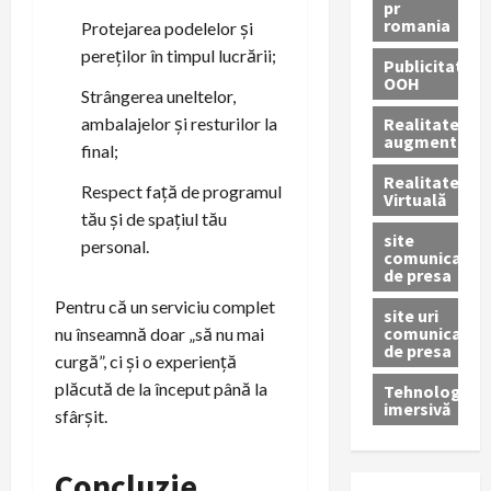
pr
romania
Protejarea podelelor și
pereților în timpul lucrării;
Publicitate
OOH
Strângerea uneltelor,
Realitatea
ambalajelor și resturilor la
augmentată
final;
Realitatea
Respect față de programul
Virtuală
tău și de spațiul tău
site
personal.
comunicate
de presa
Pentru că un serviciu complet
site uri
comunicate
nu înseamnă doar „să nu mai
de presa
curgă”, ci și o experiență
plăcută de la început până la
Tehnologie
imersivă
sfârșit.
Concluzie