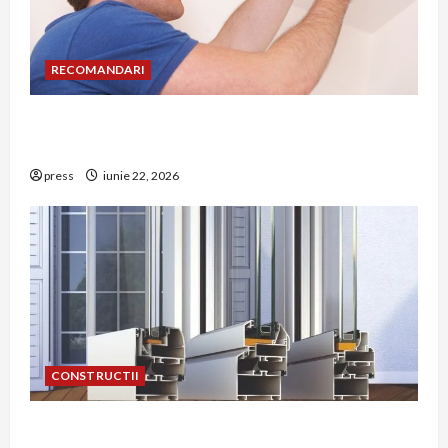
RECOMANDARI
Unde trebuie montat corect detectorul de GPL
într-o bucătărie
press
iunie 22, 2026
CONSTRUCTII
De ce a devenit tâmplăria din aluminiu o