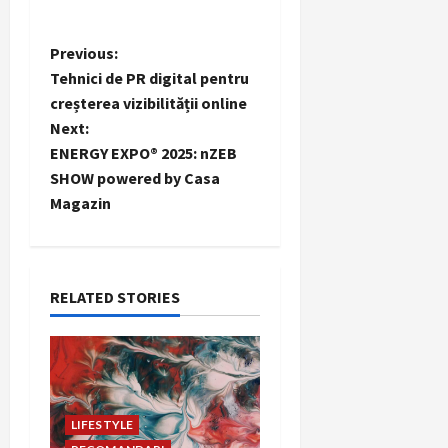
P
Previous:
Tehnici de PR digital pentru
o
creșterea vizibilității online
Next:
s
ENERGY EXPO® 2025: nZEB
t
SHOW powered by Casa
Magazin
n
a
RELATED STORIES
v
i
g
LIFESTYLE
a