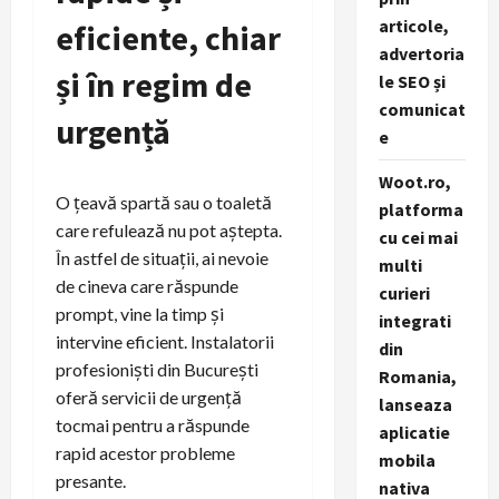
articole,
eficiente, chiar
advertoria
și în regim de
le SEO și
comunicat
urgență
e
Woot.ro,
O țeavă spartă sau o toaletă
platforma
care refulează nu pot aștepta.
cu cei mai
În astfel de situații, ai nevoie
multi
de cineva care răspunde
curieri
prompt, vine la timp și
integrati
intervine eficient. Instalatorii
din
profesioniști din București
Romania,
oferă servicii de urgență
lanseaza
tocmai pentru a răspunde
aplicatie
rapid acestor probleme
mobila
presante.
nativa