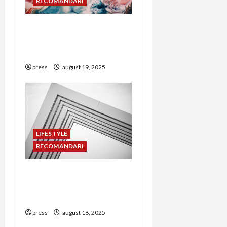
RECOMANDARI
t
Cum să colaborezi cu
i
influenceri pentru
promovarea ONG-ului
o
press
august 19, 2025
n
LIFESTYLE
RECOMANDARI
PR pentru proiectele de
mediu: cum să atragi
susținători
press
august 18, 2025