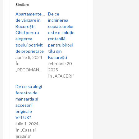
Similare
Apartamentele
De ce
de vânzare în
închirierea
București:
copiatoarelor
Ghid pentru
este o soluție
alegerea
rentabilă
tipului potrivit
pentru biroul
de proprietate
tău din
aprilie 8, 2024
București
În
februarie 20,
„RECOMANDARI”
2025
În „AFACERI”
De ce sa alegi
ferestre de
mansarda si
accesorii
originale
VELUX?
iulie 1, 2024
În „Casa si
gradina”