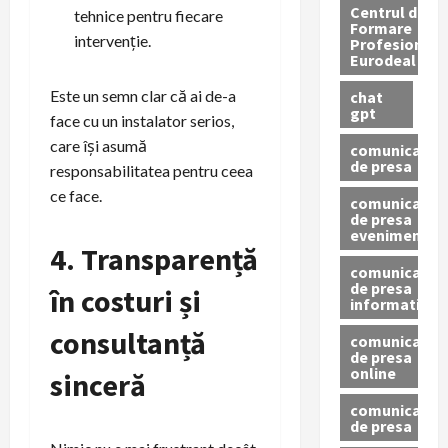
Centrul de
tehnice pentru fiecare
Formare
intervenție.
Profesionala
Eurodeal
Este un semn clar că ai de-a
chat
gpt
face cu un instalator serios,
care își asumă
comunicat
de presa
responsabilitatea pentru ceea
ce face.
comunicat
de presa
eveniment
4. Transparență
comunicat
de presa
în costuri și
informativ
consultanță
comunicat
de presa
online
sinceră
comunicate
de presa