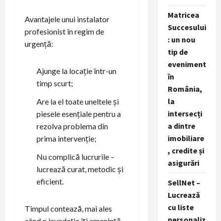
Matricea
Avantajele unui instalator
Succesului
profesionist în regim de
: un nou
urgență:
tip de
eveniment
Ajunge la locație într-un
în
timp scurt;
România,
la
Are la el toate uneltele și
intersecți
piesele esențiale pentru a
a dintre
rezolva problema din
imobiliare
prima intervenție;
, credite și
Nu complică lucrurile –
asigurări
lucrează curat, metodic și
eficient.
SellNet –
Lucrează
cu liste
Timpul contează, mai ales
personaliz
când o inundație îți amenință